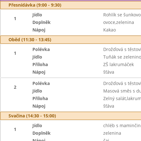
Přesnídávka (9:00 - 9:30)
Jídlo
Rohlík se šunkov
1
Doplněk
ovoce,zelenina
Nápoj
Kakao
Oběd (11:30 - 13:45)
Polévka
Drožďová s těstov
1
Jídlo
Tuňák se zelenin
Příloha
ZŠ lakrumáček
Nápoj
šťáva
Polévka
Drožďová s těstov
2
Jídlo
Masová směs s du
Příloha
Zelný salát,lakru
Nápoj
šťáva
Svačina (14:30 - 15:00)
Jídlo
chléb s maminči
1
Doplněk
zelenina
Nápoj
čaj