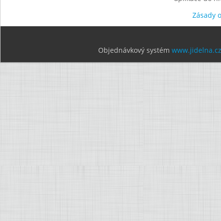
Zásady 
Objednávkový systém
www.jidelna.c