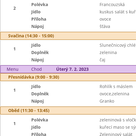
Polévka
Francouzská
2
Jídlo
kuskus salát s k
Příloha
ovoce
Nápoj
šťáva
Svačina (14:30 - 15:00)
Jídlo
Slunečnicový chl
1
Doplněk
zelenina
Nápoj
čaj
Menu
Chod
Úterý 7. 2. 2023
Přesnídávka (9:00 - 9:30)
Jídlo
Rohlík s máslem
1
Doplněk
ovoce,zelenina
Nápoj
Granko
Oběd (11:30 - 13:45)
Polévka
zeleninová s vlo
1
Jídlo
kuřecí maso se s
Příloha
Zeleninový salát