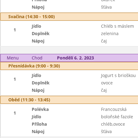
Nápoj
šťáva
Svačina (14:30 - 15:00)
Jídlo
Chléb s máslem
1
Doplněk
zelenina
Nápoj
čaj
Menu
Chod
Pondělí 6. 2. 2023
Přesnídávka (9:00 - 9:30)
Jídlo
Jogurt s brioškou
1
Doplněk
ovoce
Nápoj
čaj
Oběd (11:30 - 13:45)
Polévka
Francouzská
1
Jídlo
boloňské fazole
Příloha
chléb,ovoce
Nápoj
šťáva