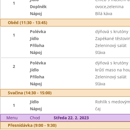
1
Doplněk
ovoce,zelenina
Nápoj
Bílá káva
Oběd (11:30 - 13:45)
Polévka
dýňová s krutóny
1
Jídlo
Zapékané těstovi
Příloha
Zeleninový salát
Nápoj
šťáva
Polévka
dýňová s krutóny
2
Jídlo
krůtí maso na ho
Příloha
Zeleninový salát
Nápoj
šťáva
Svačina (14:30 - 15:00)
Jídlo
Rohlík s medový
1
Nápoj
čaj
Menu
Chod
Středa 22. 2. 2023
Přesnídávka (9:00 - 9:30)