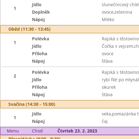
Jídlo
slunečnicový chl
1
Doplněk
ovoce,zelenina
Nápoj
Mléko
Oběd (11:30 - 13:45)
Polévka
Rajská s těstovino
1
Jídlo
Čočka s vejcem,ch
Příloha
ovoce
Nápoj
šťáva
Polévka
Rajská s těstovino
2
Jídlo
rybí filé po mlyn
Příloha
okurek
Nápoj
šťáva
Svačina (14:30 - 15:00)
Jídlo
veka,pomazánka t
1
Nápoj
čaj
Menu
Chod
Čtvrtek 23. 2. 2023
Přesnídávka (9:00 - 9:30)