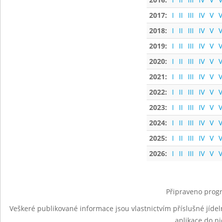
2017:
I
II
III
IV
V
V
2018:
I
II
III
IV
V
V
2019:
I
II
III
IV
V
V
2020:
I
II
III
IV
V
V
2021:
I
II
III
IV
V
V
2022:
I
II
III
IV
V
V
2023:
I
II
III
IV
V
V
2024:
I
II
III
IV
V
V
2025:
I
II
III
IV
V
V
2026:
I
II
III
IV
V
V
Připraveno progr
Veškeré publikované informace jsou vlastnictvím příslušné jídel
aplikace do n