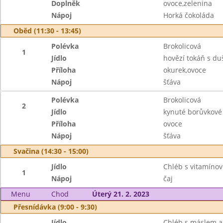
Doplněk
ovoce,zelenina
Nápoj
Horká čokoláda
Oběd (11:30 - 13:45)
Polévka
Brokolicová
1
Jídlo
hovězí tokáň s du
Příloha
okurek,ovoce
Nápoj
šťáva
Polévka
Brokolicová
2
Jídlo
kynuté borůvkové
Příloha
ovoce
Nápoj
šťáva
Svačina (14:30 - 15:00)
Jídlo
Chléb s vitamín
1
Nápoj
čaj
Menu
Chod
Úterý 21. 2. 2023
Přesnídávka (9:00 - 9:30)
Jídlo
Chléb s máslem a