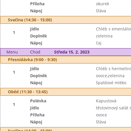
Příloha
okurek
Nápoj
šťáva
Svačina (14:30 - 15:00)
Jídlo
Chléb s ementál
1
Doplněk
zelenina
Nápoj
čaj
Menu
Chod
Středa 15. 2. 2023
Přesnídávka (9:00 - 9:30)
Jídlo
Chléb s hermelí
1
Doplněk
ovoce,zelenina
Nápoj
špaldové mléko
Oběd (11:30 - 13:45)
Polévka
Kapustová
1
Jídlo
těstovinový salát
Příloha
ovoce
Nápoj
šťáva
Svačina (14:30 - 15:00)