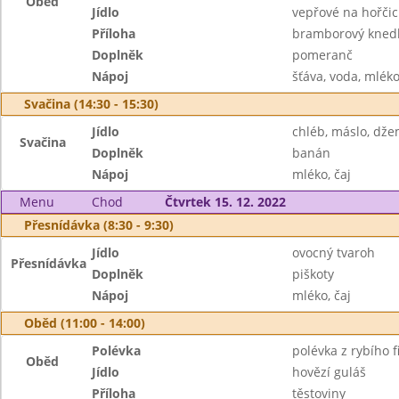
Oběd
Jídlo
vepřové na hořčic
Příloha
bramborový knedl
Doplněk
pomeranč
Nápoj
šťáva, voda, mlék
Svačina (14:30 - 15:30)
Jídlo
chléb, máslo, dž
Svačina
Doplněk
banán
Nápoj
mléko, čaj
Menu
Chod
Čtvrtek 15. 12. 2022
Přesnídávka (8:30 - 9:30)
Jídlo
ovocný tvaroh
Přesnídávka
Doplněk
piškoty
Nápoj
mléko, čaj
Oběd (11:00 - 14:00)
Polévka
polévka z rybího fi
Oběd
Jídlo
hovězí guláš
Příloha
těstoviny