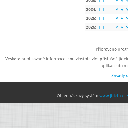
2023:
I
II
III
IV
V
V
2024:
I
II
III
IV
V
V
2025:
I
II
III
IV
V
V
2026:
I
II
III
IV
V
V
Připraveno progr
Veškeré publikované informace jsou vlastnictvím příslušné jídel
aplikace do n
Zásady 
Objednávkový systém
www.jidelna.c