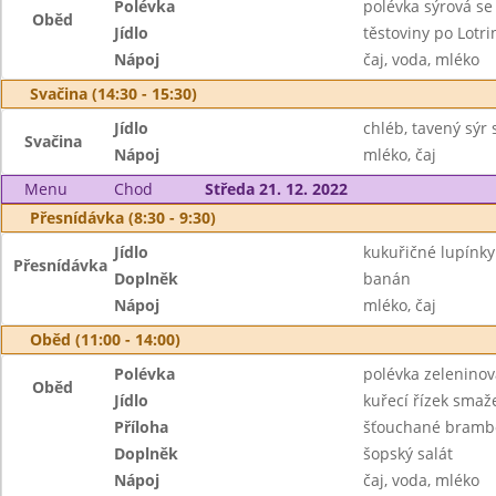
Polévka
polévka sýrová s
Oběd
Jídlo
těstoviny po Lotri
Nápoj
čaj, voda, mléko
Svačina (14:30 - 15:30)
Jídlo
chléb, tavený sýr
Svačina
Nápoj
mléko, čaj
Menu
Chod
Středa 21. 12. 2022
Přesnídávka (8:30 - 9:30)
Jídlo
kukuřičné lupínk
Přesnídávka
Doplněk
banán
Nápoj
mléko, čaj
Oběd (11:00 - 14:00)
Polévka
polévka zeleninov
Oběd
Jídlo
kuřecí řízek smaž
Příloha
šťouchané bramb
Doplněk
šopský salát
Nápoj
čaj, voda, mléko