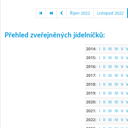
Říjen 2022
Listopad 2022
Přehled zveřejněných jídelníčků:
2014:
I
II
III
IV
V
V
2015:
I
II
III
IV
V
V
2016:
I
II
III
IV
V
V
2017:
I
II
III
IV
V
V
2018:
I
II
III
IV
V
V
2019:
I
II
III
IV
V
V
2020:
I
II
III
IV
V
V
2021:
I
II
III
IV
V
V
2022:
I
II
III
IV
V
V