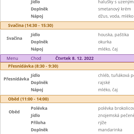
Jídlo
halušky s uzeným
Doplněk
smetanový krém
Nápoj
džus, voda, mléko
Svačina (14:30 - 15:30)
Jídlo
houska, paštika
Svačina
Doplněk
okurka
Nápoj
mléko, čaj
Menu
Chod
Čtvrtek 8. 12. 2022
Přesnídávka (8:30 - 9:30)
Jídlo
chléb, tuňáková 
Přesnídávka
Doplněk
rajské
Nápoj
mléko, čaj
Oběd (11:00 - 14:00)
Polévka
polévka brokolico
Oběd
Jídlo
znojemská pečen
Příloha
rýže
Doplněk
mandarinka