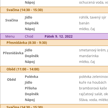
Nápoj
ochucená voda, v
Svačina (14:30 - 15:30)
Jídlo
rohlík, tavený sýr
Svačina
Doplněk
banán
Nápoj
mléko, čaj
Menu
Chod
Pátek 9. 12. 2022
Přesnídávka (8:30 - 9:30)
Jídlo
smetanový krém, 
Přesnídávka
Doplněk
mandarinka
Nápoj
mléko, čaj
Oběd (11:00 - 14:00)
Polévka
polévka zelenino
Oběd
Jídlo
kuře na houbách
Příloha
bramborová kaše
Doplněk
rajčatový salát, o
Nápoj
šťáva, voda, mlék
Svačina (14:30 - 15:30)