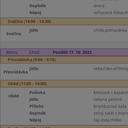
Doplněk
ovoce
Nápoj
ochucená šťáva,m
Svačina (14:00 - 14:30)
Jídlo
chléb,pomazánka z
Svačina
Menu
Chod
Pondělí 17. 10. 2022
Přesnídávka (9:00 - 9:15)
Jídlo
veka,čoko-oříškov
Přesnídávka
Oběd (11:00 - 14:00)
Polévka
kmínová s kapán
Oběd
Jídlo
sekaná pečeně
Příloha
bramborová kaše
Doplněk
zelný salát s kop
Nápoj
čaj,voda,mléko