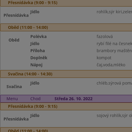
Přesnídávka (9:00 - 9:15)
Jídlo
rohlík,sýr kiri,zele
Přesnídávka
Oběd (11:00 - 14:00)
Polévka
fazolová
Oběd
Jídlo
rybí filé na česne
Příloha
brambory maštěn
Doplněk
kompot
Nápoj
čaj,voda,mléko
Svačina (14:00 - 14:30)
Jídlo
chléb,sýrová pom
Svačina
Menu
Chod
Středa 26. 10. 2022
Přesnídávka (9:00 - 9:15)
Jídlo
sojový rohlík,sýr o
Přesnídávka
Oběd (11:00 - 14:00)