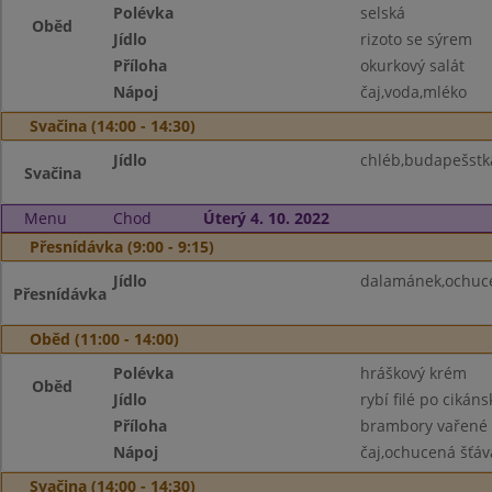
Polévka
selská
Oběd
Jídlo
rizoto se sýrem
Příloha
okurkový salát
Nápoj
čaj,voda,mléko
Svačina (14:00 - 14:30)
Jídlo
chléb,budapešstk
Svačina
Menu
Chod
Úterý 4. 10. 2022
Přesnídávka (9:00 - 9:15)
Jídlo
dalamánek,ochuce
Přesnídávka
Oběd (11:00 - 14:00)
Polévka
hráškový krém
Oběd
Jídlo
rybí filé po cikáns
Příloha
brambory vařené
Nápoj
čaj,ochucená šťáv
Svačina (14:00 - 14:30)