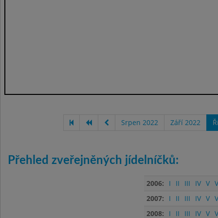
Srpen 2022
Září 2022
Ř
Přehled zveřejněných jídelníčků:
2006:
I
II
III
IV
V
V
2007:
I
II
III
IV
V
V
2008:
I
II
III
IV
V
V