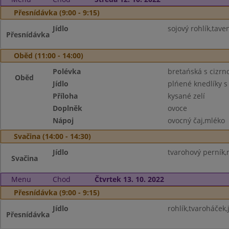
Přesnídávka (9:00 - 9:15)
Jídlo
sojový rohlík,tav
Přesnídávka
Oběd (11:00 - 14:00)
Polévka
bretańská s cizrn
Oběd
Jídlo
plńené knedlíky s
Příloha
kysané zelí
Doplněk
ovoce
Nápoj
ovocný čaj,mléko
Svačina (14:00 - 14:30)
Jídlo
tvarohový perník,
Svačina
Menu
Chod
Čtvrtek 13. 10. 2022
Přesnídávka (9:00 - 9:15)
Jídlo
rohlík,tvaroháček,
Přesnídávka