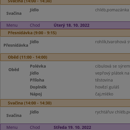
Svačina (14:00 - 14:30)
Jídlo
chléb,pomazánka z
Svačina
Menu
Chod
Úterý 18. 10. 2022
Přesnídávka (9:00 - 9:15)
Jídlo
rohlík,tvarohová 
Přesnídávka
Oběd (11:00 - 14:00)
Polévka
cibulová se sýrem
Oběd
Jídlo
vepřový plátek na
Příloha
těstovina
Doplněk
hovězí guláš
Nápoj
čaj,mléko
Svačina (14:00 - 14:30)
Jídlo
rychtářuv chléb,
Svačina
Menu
Chod
Středa 19. 10. 2022