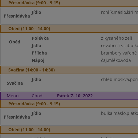
Přesnídávka (9:00 - 9:15)
Jídlo
rohlík,máslo,kiri,
Přesnídávka
Oběd (11:00 - 14:00)
Polévka
z kysaného zelí
Oběd
Jídlo
čevabčičí s cibulk
Příloha
brambory vařené
Nápoj
čaj,mléko,voda
Svačina (14:00 - 14:30)
Jídlo
chléb moskva,pom
Svačina
Menu
Chod
Pátek 7. 10. 2022
Přesnídávka (9:00 - 9:15)
Jídlo
bulka,máslo,plátk
Přesnídávka
Oběd (11:00 - 14:00)