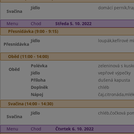
Jídlo
domácí perník,fra
Svačina
Menu
Chod
Středa 5. 10. 2022
Přesnídávka (9:00 - 9:15)
Jídlo
loupák,kefírové m
Přesnídávka
Oběd (11:00 - 14:00)
Polévka
zeleninová s kus
Oběd
Jídlo
vepřové výpečky
Příloha
dušená kapusta
Doplněk
chléb
Nápoj
čaj,citronáda,mlé
Svačina (14:00 - 14:30)
Jídlo
chléb,čočková po
Svačina
Menu
Chod
Čtvrtek 6. 10. 2022