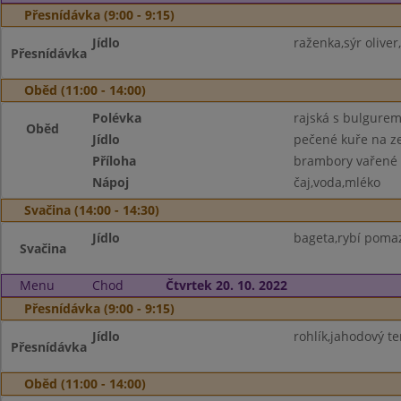
Přesnídávka (9:00 - 9:15)
Jídlo
raženka,sýr oliver
Přesnídávka
Oběd (11:00 - 14:00)
Polévka
rajská s bulgure
Oběd
Jídlo
pečené kuře na ze
Příloha
brambory vařené
Nápoj
čaj,voda,mléko
Svačina (14:00 - 14:30)
Jídlo
bageta,rybí poma
Svačina
Menu
Chod
Čtvrtek 20. 10. 2022
Přesnídávka (9:00 - 9:15)
Jídlo
rohlík,jahodový te
Přesnídávka
Oběd (11:00 - 14:00)