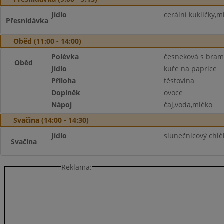
Jídlo
cerální kukličky,m
Přesnídávka
Oběd (11:00 - 14:00)
Polévka
česneková s bra
Oběd
Jídlo
kuře na paprice
Příloha
těstovina
Doplněk
ovoce
Nápoj
čaj,voda,mléko
Svačina (14:00 - 14:30)
Jídlo
slunečnicový chlé
Svačina
Reklama: