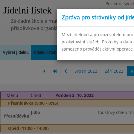
Poslední sync
Jídelní lístek
Pondělí 7.7.20
Zpráva pro strávníky od jíd
Základní škola a mateřská škola, Pavlovice u Přerova,
příspěvková organizace
Mezi jídelnou a provozovatelem por
poskytování služeb. Proto byla dat
zamezeno provádět aktivní operace (
Vybrat jídelnu
Jídelní lístek
Historie
Kontakty a informace
Spot
Srpen 2022
Září 2022
Ř
Menu
Chod
Pondělí 3. 10. 2022
Přesnídávka (9:00 - 9:15)
Jídlo
toustový chléb tm
Přesnídávka
Oběd (11:00 - 14:00)