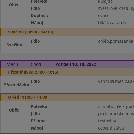
Polévka
kulajda
Oběd
Jídlo
švestkové knedlík
Doplněk
ovoce
Nápoj
bílá káva,voda
Svačina (14:00 - 14:30)
Jídlo
chléb,pomazánka 
Svačina
Menu
Chod
Pondělí 10. 10. 2022
Přesnídávka (9:00 - 9:15)
Jídlo
vánočka,máslo,kak
Přesnídávka
Oběd (11:00 - 14:00)
Polévka
z rybího filé s po
Oběd
Jídlo
poděbradské mas
Příloha
těstovina
Nápoj
ovocná šťáva