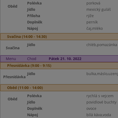
Polévka
porková
Oběd
Jídlo
mexický guláš
Příloha
rýže
Doplněk
perník
Nápoj
čaj,mléko
Svačina (14:00 - 14:30)
Jídlo
chléb,pomazánka 
Svačina
Menu
Chod
Pátek 21. 10. 2022
Přesnídávka (9:00 - 9:15)
Jídlo
bulka,máslo,uzený
Přesnídávka
Oběd (11:00 - 14:00)
Polévka
rychlá s vejcem
Oběd
Jídlo
povidlové buchty
Doplněk
ovoce
Nápoj
bílá káva,voda