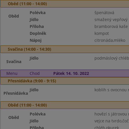
Oběd (11:00 - 14:00)
Polévka
špenátová
Oběd
Jídlo
smažený vepřový 
Příloha
bramborová kaše
Doplněk
kompot
Nápoj
citronáda,mléko
Svačina (14:00 - 14:30)
Jídlo
podmáslový chléb,
Svačina
Menu
Chod
Pátek 14. 10. 2022
Přesnídávka (9:00 - 9:15)
Jídlo
koblih s ovocnou 
Přesnídávka
Oběd (11:00 - 14:00)
Polévka
hovězí s játrovou 
Oběd
Jídlo
vejce na tvrdo,čoč
Příloha
chléb,okurek