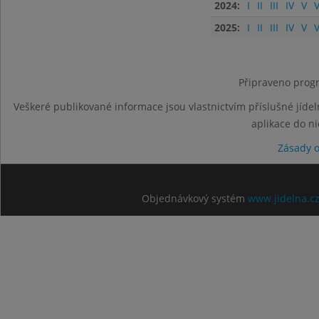
2024:
I
II
III
IV
V
V
2025:
I
II
III
IV
V
V
Připraveno progr
Veškeré publikované informace jsou vlastnictvím příslušné jídel
aplikace do n
Zásady 
Objednávkový systém
www.jidelna.c