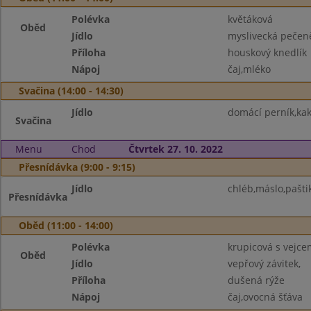
Polévka
květáková
Oběd
Jídlo
myslivecká pečen
Příloha
houskový knedlík
Nápoj
čaj,mléko
Svačina (14:00 - 14:30)
Jídlo
domácí perník,kak
Svačina
Menu
Chod
Čtvrtek 27. 10. 2022
Přesnídávka (9:00 - 9:15)
Jídlo
chléb,máslo,paštik
Přesnídávka
Oběd (11:00 - 14:00)
Polévka
krupicová s vejce
Oběd
Jídlo
vepřový závitek,
Příloha
dušená rýže
Nápoj
čaj,ovocná šťáva