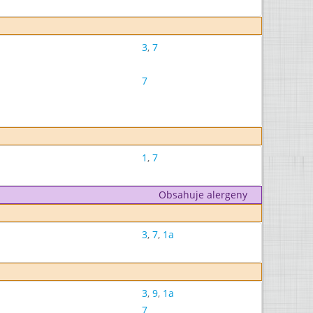
3
,
7
7
1
,
7
Obsahuje alergeny
3
,
7
,
1a
3
,
9
,
1a
7