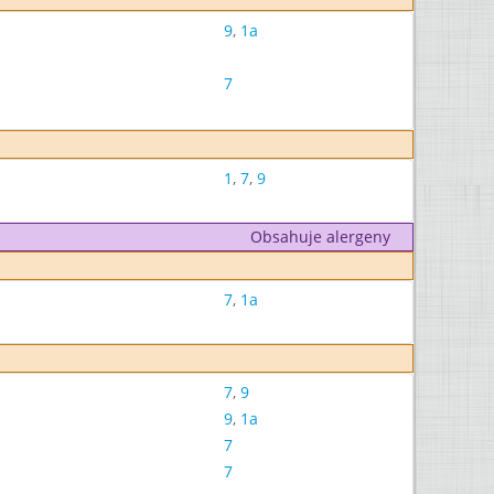
9
,
1a
7
1
,
7
,
9
Obsahuje alergeny
7
,
1a
7
,
9
9
,
1a
7
7