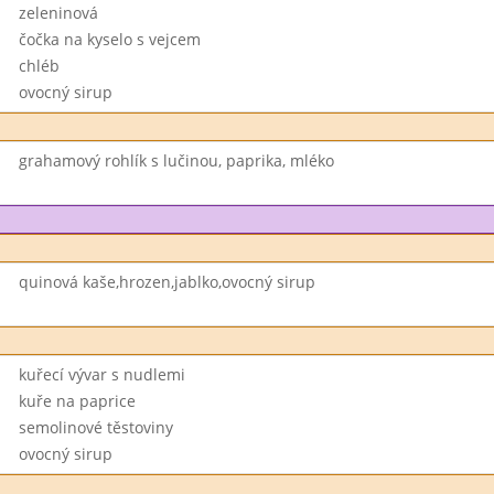
zeleninová
čočka na kyselo s vejcem
chléb
ovocný sirup
grahamový rohlík s lučinou, paprika, mléko
quinová kaše,hrozen,jablko,ovocný sirup
kuřecí vývar s nudlemi
kuře na paprice
semolinové těstoviny
ovocný sirup