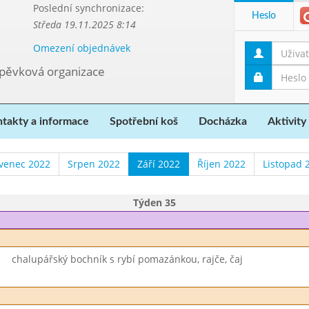
Poslední synchronizace:
Heslo
Středa 19.11.2025 8:14
Omezení objednávek
spěvková organizace
takty a informace
Spotřební koš
Docházka
Aktivity
venec 2022
Srpen 2022
Září 2022
Říjen 2022
Listopad 
Týden 35
chalupářský bochník s rybí pomazánkou, rajče, čaj