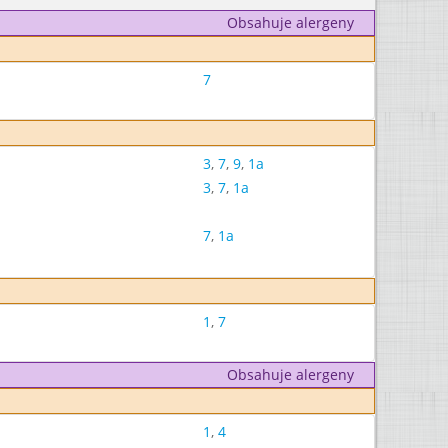
Obsahuje alergeny
7
3
,
7
,
9
,
1a
3
,
7
,
1a
7
,
1a
1
,
7
Obsahuje alergeny
1
,
4