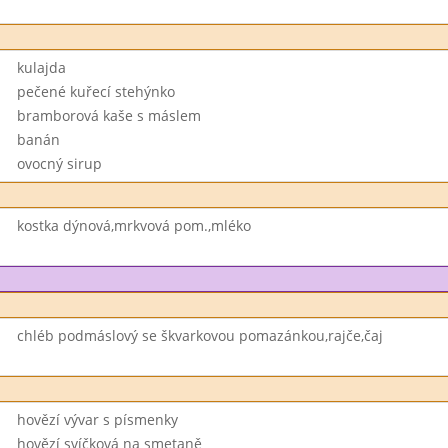
kulajda
pečené kuřecí stehýnko
bramborová kaše s máslem
banán
ovocný sirup
kostka dýnová,mrkvová pom.,mléko
chléb podmáslový se škvarkovou pomazánkou,rajče,čaj
hovězí vývar s písmenky
hovězí svíčková na smetaně