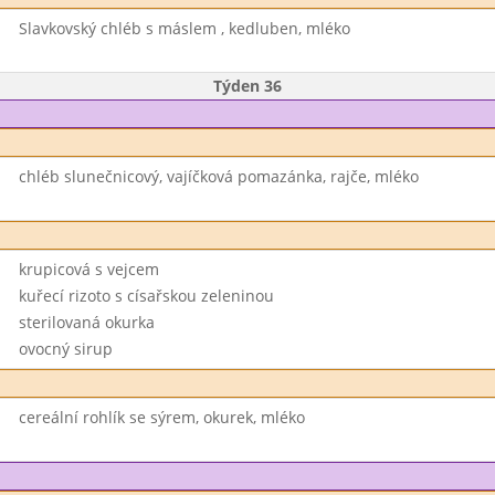
Slavkovský chléb s máslem , kedluben, mléko
Týden 36
chléb slunečnicový, vajíčková pomazánka, rajče, mléko
krupicová s vejcem
kuřecí rizoto s císařskou zeleninou
sterilovaná okurka
ovocný sirup
cereální rohlík se sýrem, okurek, mléko