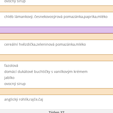
ovocný sirup
chléb lámankový, česnekovosýrová pomazánka,paprika,mléko
cereální hvězdička,zeleninová pomazánka,mléko
fazolová
domácí dukátové buchtičky s vanilkovým krémem
jablko
ovocný sirup
anglický rohlík,rajče,čaj
Týden 37