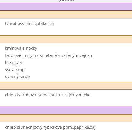
tvarohový míša,jablko,čaj
kmínová s nočky
fazolové lusky na smetaně s vařeným vejcem
brambor
sýr a křup
ovocný sirup
chléb,tvarohová pomazánka s rajčaty,mléko
chléb slunečnicový,rybičková pom.,paprika,čaj