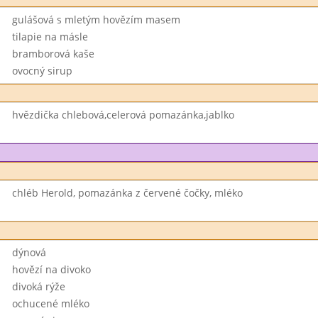
gulášová s mletým hovězím masem
tilapie na másle
bramborová kaše
ovocný sirup
hvězdička chlebová,celerová pomazánka,jablko
chléb Herold, pomazánka z červené čočky, mléko
dýnová
hovězí na divoko
divoká rýže
ochucené mléko