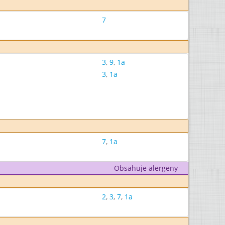
7
3
,
9
,
1a
3
,
1a
7
,
1a
Obsahuje alergeny
2
,
3
,
7
,
1a