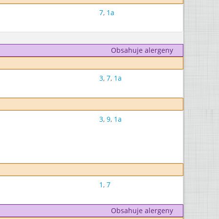
7
,
1a
Obsahuje alergeny
3
,
7
,
1a
3
,
9
,
1a
1
,
7
Obsahuje alergeny