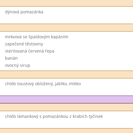
dýnová pomazánka
mrkvová se špaldovým kapáním
zapečené těstoviny
sterilovaná červená řepa
banán
ovocný sirup
chléb toustový obložený, jablko, mléko
chléb lámankový s pomazánkou z krabích tyčinek