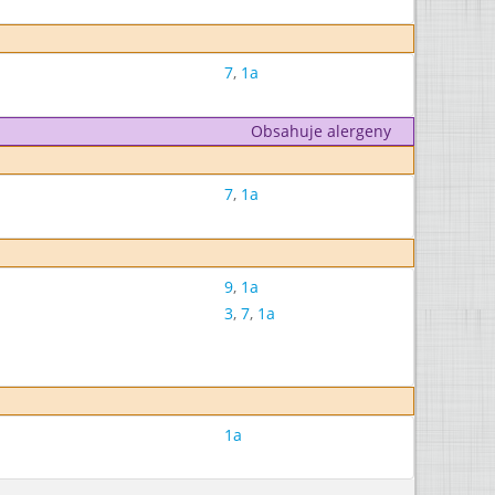
7
,
1a
Obsahuje alergeny
7
,
1a
9
,
1a
3
,
7
,
1a
1a