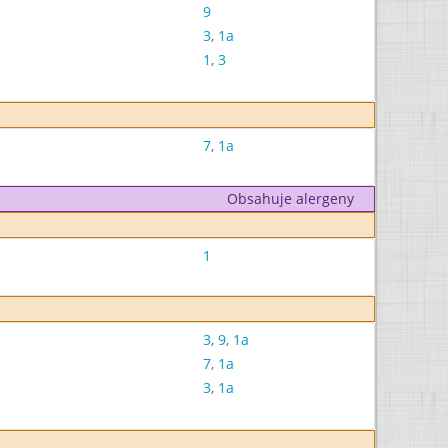
9
3
,
1a
1
,
3
7
,
1a
Obsahuje alergeny
1
3
,
9
,
1a
7
,
1a
3
,
1a