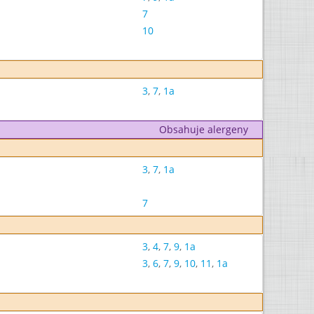
7
10
3
,
7
,
1a
Obsahuje alergeny
3
,
7
,
1a
7
3
,
4
,
7
,
9
,
1a
3
,
6
,
7
,
9
,
10
,
11
,
1a