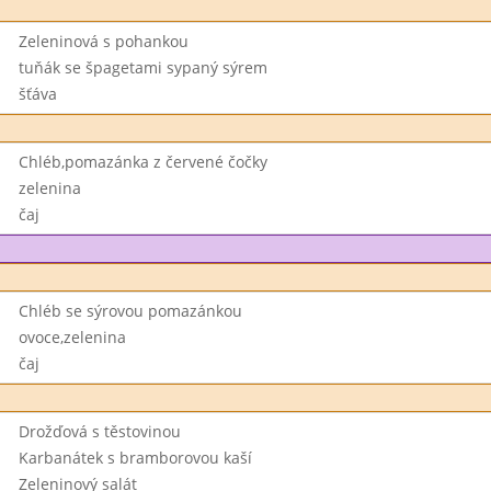
Zeleninová s pohankou
tuňák se špagetami sypaný sýrem
šťáva
Chléb,pomazánka z červené čočky
zelenina
čaj
Chléb se sýrovou pomazánkou
ovoce,zelenina
čaj
Drožďová s těstovinou
Karbanátek s bramborovou kaší
Zeleninový salát