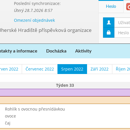
Poslední synchronizace:
Heslo
Úterý 28.7.2026 8:57
Omezení objednávek
Uherské Hradiště příspěvková organizace
takty a informace
Docházka
Aktivity
rven 2022
Červenec 2022
Srpen 2022
Září 2022
Říjen 2
Týden 33
Rohlík s ovocnou přesnídávkou
ovoce
čaj