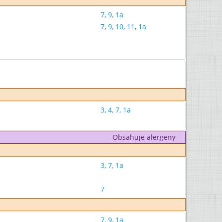
7
,
9
,
1a
7
,
9
,
10
,
11
,
1a
3
,
4
,
7
,
1a
Obsahuje alergeny
3
,
7
,
1a
7
7
,
9
,
1a