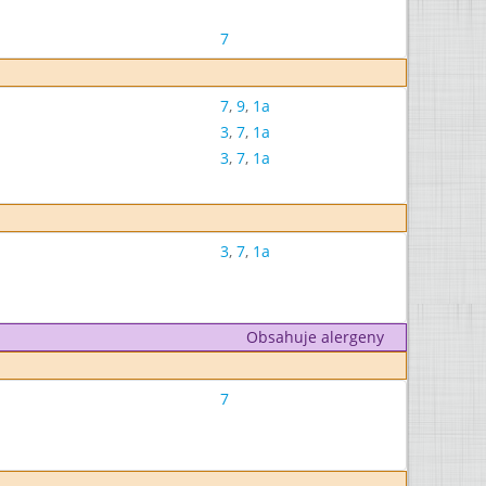
7
7
,
9
,
1a
3
,
7
,
1a
3
,
7
,
1a
3
,
7
,
1a
Obsahuje alergeny
7