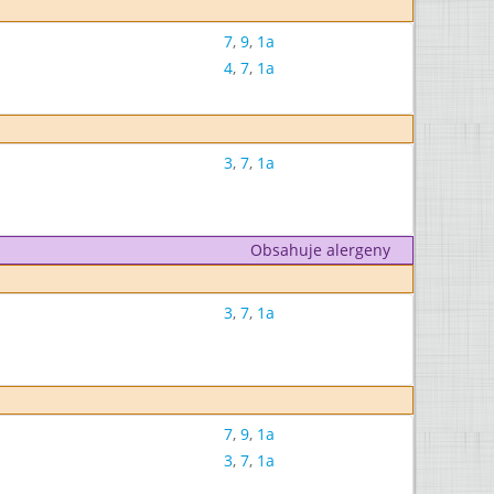
7
,
9
,
1a
4
,
7
,
1a
3
,
7
,
1a
Obsahuje alergeny
3
,
7
,
1a
7
,
9
,
1a
3
,
7
,
1a