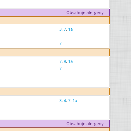
Obsahuje alergeny
3
,
7
,
1a
7
7
,
9
,
1a
7
3
,
4
,
7
,
1a
Obsahuje alergeny