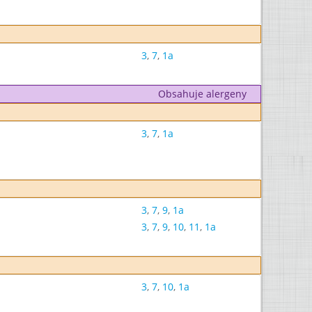
3
,
7
,
1a
Obsahuje alergeny
3
,
7
,
1a
3
,
7
,
9
,
1a
3
,
7
,
9
,
10
,
11
,
1a
3
,
7
,
10
,
1a