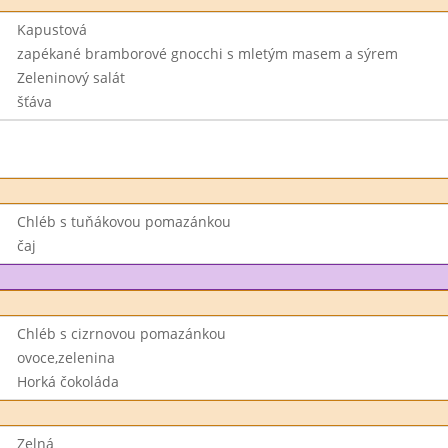
Kapustová
zapékané bramborové gnocchi s mletým masem a sýrem
Zeleninový salát
šťáva
Chléb s tuňákovou pomazánkou
čaj
Chléb s cizrnovou pomazánkou
ovoce,zelenina
Horká čokoláda
Zelná