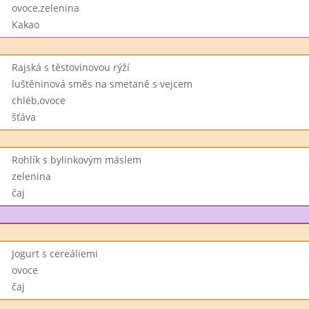
ovoce,zelenina
Kakao
Rajská s těstovinovou rýží
luštěninová směs na smetaně s vejcem
chléb,ovoce
šťáva
Rohlík s bylinkovým máslem
zelenina
čaj
Jogurt s cereáliemi
ovoce
čaj