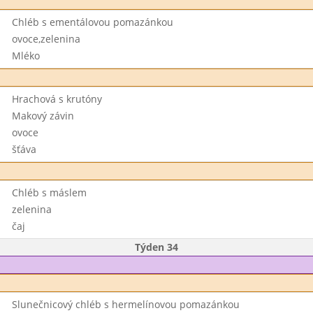
Chléb s ementálovou pomazánkou
ovoce,zelenina
Mléko
Hrachová s krutóny
Makový závin
ovoce
šťáva
Chléb s máslem
zelenina
čaj
Týden 34
Slunečnicový chléb s hermelínovou pomazánkou