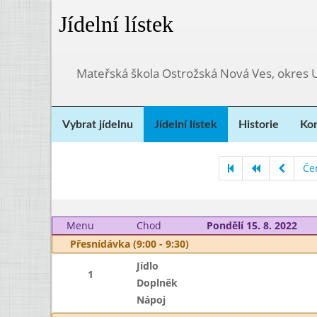
Jídelní lístek
Mateřská škola Ostrožská Nová Ves, okres 
Vybrat jídelnu
Jídelní lístek
Historie
Kon
Če
Menu
Chod
Pondělí 15. 8. 2022
Přesnídávka (9:00 - 9:30)
Jídlo
1
Doplněk
Nápoj