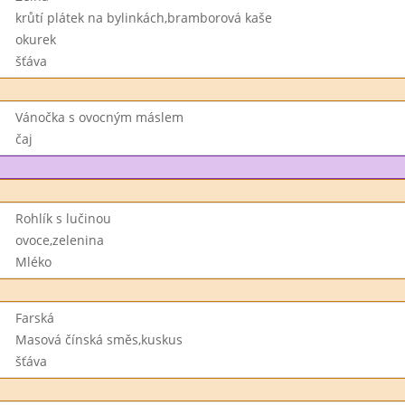
krůtí plátek na bylinkách,bramborová kaše
okurek
šťáva
Vánočka s ovocným máslem
čaj
Rohlík s lučinou
ovoce,zelenina
Mléko
Farská
Masová čínská směs,kuskus
šťáva