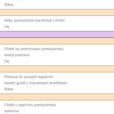
šťáva
Veka, pomazánka tvarohová s mrkví
čaj
Chléb se zeleninovou pomazánkou
ovoce,zelenina
čaj
Pórková se sýrovým kapáním
Hovězí guláš s houskovým knedlíkem
šťáva
Chléb s vaječnou pomazánkou
zelenina