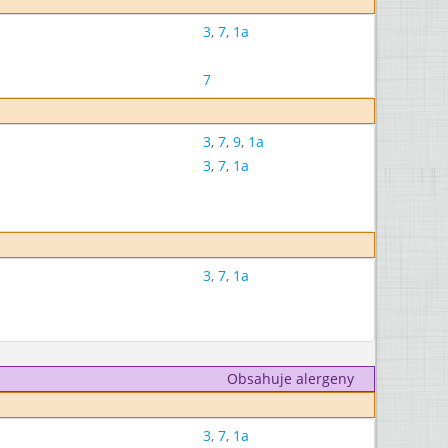
3
,
7
,
1a
7
3
,
7
,
9
,
1a
3
,
7
,
1a
3
,
7
,
1a
Obsahuje alergeny
3
,
7
,
1a