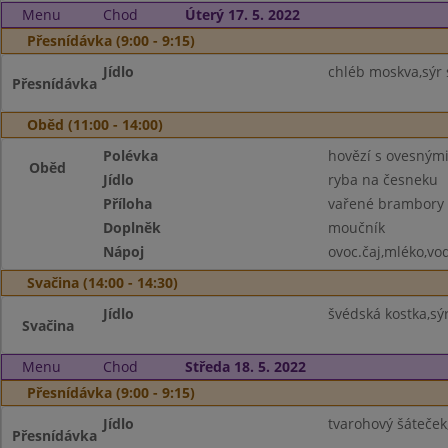
Menu
Chod
Úterý 17. 5. 2022
Přesnídávka (9:00 - 9:15)
Jídlo
chléb moskva,sýr 
Přesnídávka
Oběd (11:00 - 14:00)
Polévka
hovězí s ovesnými
Oběd
Jídlo
ryba na česneku
Příloha
vařené brambory
Doplněk
moučník
Nápoj
ovoc.čaj,mléko,vo
Svačina (14:00 - 14:30)
Jídlo
švédská kostka,sý
Svačina
Menu
Chod
Středa 18. 5. 2022
Přesnídávka (9:00 - 9:15)
Jídlo
tvarohový šáteček
Přesnídávka