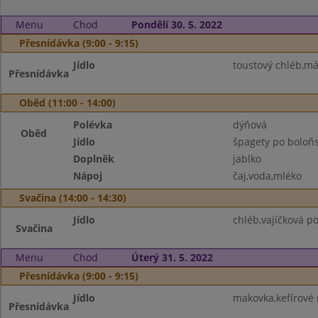
Menu
Chod
Pondělí 30. 5. 2022
Přesnídávka (9:00 - 9:15)
Jídlo
toustový chléb,m
Přesnídávka
Oběd (11:00 - 14:00)
Polévka
dýňová
Oběd
Jídlo
špagety po boloň
Doplněk
jablko
Nápoj
čaj,voda,mléko
Svačina (14:00 - 14:30)
Jídlo
chléb,vajíčková p
Svačina
Menu
Chod
Úterý 31. 5. 2022
Přesnídávka (9:00 - 9:15)
Jídlo
makovka,kefírové 
Přesnídávka