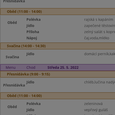
Přesnídávka
Oběd (11:00 - 14:00)
Polévka
rajská s kapáním
Oběd
Jídlo
zapečené těstovi
Příloha
zelný salát s kop
Nápoj
čaj,voda,mléko
Svačina (14:00 - 14:30)
Jídlo
domácí perník,ka
Svačina
Menu
Chod
Středa 25. 5. 2022
Přesnídávka (9:00 - 9:15)
Jídlo
chléb,lučina nadý
Přesnídávka
Oběd (11:00 - 14:00)
Polévka
zeleninová
Oběd
Jídlo
vepřový guláš