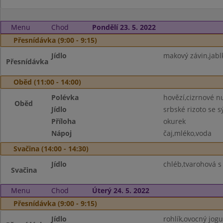
Menu
Chod
Pondělí 23. 5. 2022
Přesnídávka (9:00 - 9:15)
Jídlo
makový závin,jabl
Přesnídávka
Oběd (11:00 - 14:00)
Polévka
hovězí,cizrnové n
Oběd
Jídlo
srbské rizoto se 
Příloha
okurek
Nápoj
čaj,mléko,voda
Svačina (14:00 - 14:30)
Jídlo
chléb,tvarohová s 
Svačina
Menu
Chod
Úterý 24. 5. 2022
Přesnídávka (9:00 - 9:15)
Jídlo
rohlík,ovocný jogu