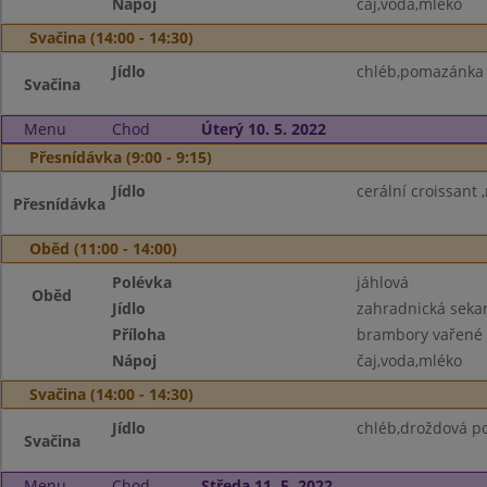
Nápoj
čaj,voda,mléko
Svačina (14:00 - 14:30)
Jídlo
chléb,pomazánka z
Svačina
Menu
Chod
Úterý 10. 5. 2022
Přesnídávka (9:00 - 9:15)
Jídlo
cerální croissant
Přesnídávka
Oběd (11:00 - 14:00)
Polévka
jáhlová
Oběd
Jídlo
zahradnická seka
Příloha
brambory vařené
Nápoj
čaj,voda,mléko
Svačina (14:00 - 14:30)
Jídlo
chléb,droždová p
Svačina
Menu
Chod
Středa 11. 5. 2022