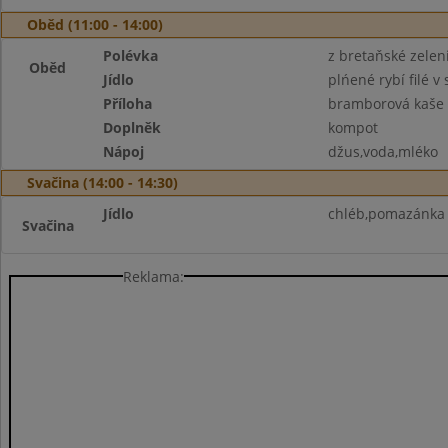
Oběd (11:00 - 14:00)
Polévka
z bretaňské zelen
Oběd
Jídlo
plńené rybí filé 
Příloha
bramborová kaše
Doplněk
kompot
Nápoj
džus,voda,mléko
Svačina (14:00 - 14:30)
Jídlo
chléb,pomazánka 
Svačina
Reklama: