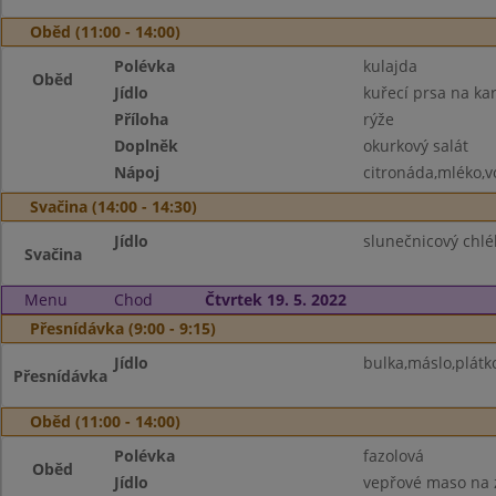
Oběd (11:00 - 14:00)
Polévka
kulajda
Oběd
Jídlo
kuřecí prsa na kar
Příloha
rýže
Doplněk
okurkový salát
Nápoj
citronáda,mléko,
Svačina (14:00 - 14:30)
Jídlo
slunečnicový chl
Svačina
Menu
Chod
Čtvrtek 19. 5. 2022
Přesnídávka (9:00 - 9:15)
Jídlo
bulka,máslo,plátk
Přesnídávka
Oběd (11:00 - 14:00)
Polévka
fazolová
Oběd
Jídlo
vepřové maso na 