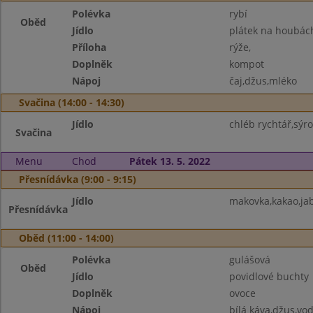
Polévka
rybí
Oběd
Jídlo
plátek na houbác
Příloha
rýže,
Doplněk
kompot
Nápoj
čaj,džus,mléko
Svačina (14:00 - 14:30)
Jídlo
chléb rychtář,sýr
Svačina
Menu
Chod
Pátek 13. 5. 2022
Přesnídávka (9:00 - 9:15)
Jídlo
makovka,kakao,ja
Přesnídávka
Oběd (11:00 - 14:00)
Polévka
gulášová
Oběd
Jídlo
povidlové buchty
Doplněk
ovoce
Nápoj
bílá káva,džus,vo