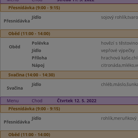
Přesnídávka (9:00 - 9:15)
Jídlo
sojový rohlík,tva
Přesnídávka
Oběd (11:00 - 14:00)
Polévka
hovězí s těstovin
Oběd
Jídlo
vepřové výpečky
Příloha
hrachová kaše,chl
Nápoj
citronáda,mléko,
Svačina (14:00 - 14:30)
Jídlo
chléb,máslo,šunka
Svačina
Menu
Chod
Čtvrtek 12. 5. 2022
Přesnídávka (9:00 - 9:15)
Jídlo
rohlík,meruňkový 
Přesnídávka
Oběd (11:00 - 14:00)