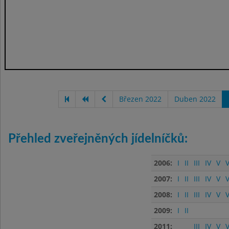
Březen 2022
Duben 2022
Přehled zveřejněných jídelníčků:
2006:
I
II
III
IV
V
V
2007:
I
II
III
IV
V
V
2008:
I
II
III
IV
V
V
2009:
I
II
2011:
III
IV
V
V