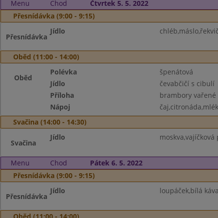
Menu
Chod
Čtvrtek 5. 5. 2022
Přesnídávka (9:00 - 9:15)
Jídlo
chléb,máslo,řekvič
Přesnídávka
Oběd (11:00 - 14:00)
Polévka
špenátová
Oběd
Jídlo
čevabčičí s cibulí
Příloha
brambory vařené
Nápoj
čaj,citronáda,mlé
Svačina (14:00 - 14:30)
Jídlo
moskva,vajíčková
Svačina
Menu
Chod
Pátek 6. 5. 2022
Přesnídávka (9:00 - 9:15)
Jídlo
loupáček,bílá káva
Přesnídávka
Oběd (11:00 - 14:00)