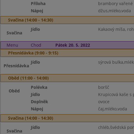
Příloha
brambory vařené
Nápoj
džus,mléko,voda
Svačina (14:00 - 14:30)
Jídlo
Kakaový míša, rohlí
Svačina
Menu
Chod
Pátek 20. 5. 2022
Přesnídávka (9:00 - 9:15)
Jídlo
sýrová bulka,mlé
Přesnídávka
Oběd (11:00 - 14:00)
Polévka
boršč
Oběd
Jídlo
Krupicová kaše s
Doplněk
ovoce
Nápoj
čaj,mléko,voda
Svačina (14:00 - 14:30)
Jídlo
chléb,švédská po
Svačina