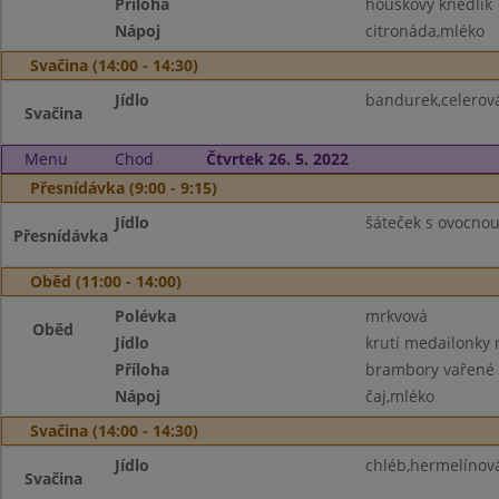
Příloha
houskový knedlík
Nápoj
citronáda,mléko
Svačina (14:00 - 14:30)
Jídlo
bandurek,celerová
Svačina
Menu
Chod
Čtvrtek 26. 5. 2022
Přesnídávka (9:00 - 9:15)
Jídlo
šáteček s ovocnou
Přesnídávka
Oběd (11:00 - 14:00)
Polévka
mrkvová
Oběd
Jídlo
krutí medailonky
Příloha
brambory vařené
Nápoj
čaj,mléko
Svačina (14:00 - 14:30)
Jídlo
chléb,hermelínov
Svačina