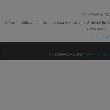
Připraveno progr
Veškeré publikované informace jsou vlastnictvím příslušné jídel
aplikace do n
Zásady 
Objednávkový systém
www.jidelna.c