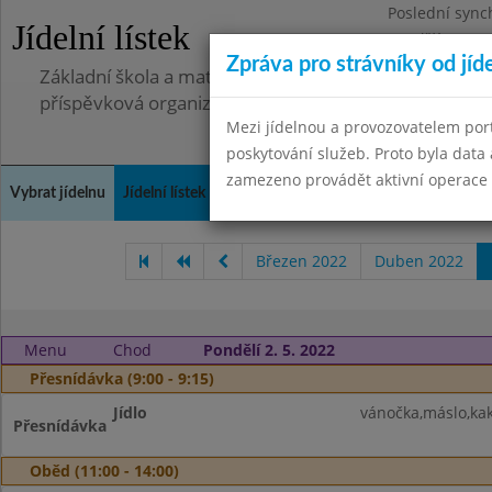
Poslední sync
Jídelní lístek
Pondělí 7.7.20
Zpráva pro strávníky od jíd
Základní škola a mateřská škola, Pavlovice u Přerova,
příspěvková organizace
Mezi jídelnou a provozovatelem por
poskytování služeb. Proto byla dat
zamezeno provádět aktivní operace (
Vybrat jídelnu
Jídelní lístek
Historie
Kontakty a informace
Spot
Březen 2022
Duben 2022
Menu
Chod
Pondělí 2. 5. 2022
Přesnídávka (9:00 - 9:15)
Jídlo
vánočka,máslo,ka
Přesnídávka
Oběd (11:00 - 14:00)