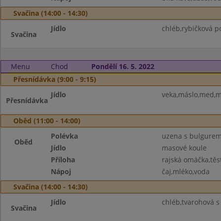
Svačina (14:00 - 14:30)
Jídlo
chléb,rybičková p
Svačina
Menu
Chod
Pondělí 16. 5. 2022
Přesnídávka (9:00 - 9:15)
Jídlo
veka,máslo,med,m
Přesnídávka
Oběd (11:00 - 14:00)
Polévka
uzena s bulgure
Oběd
Jídlo
masové koule
Příloha
rajská omáčka,těst
Nápoj
čaj,mléko,voda
Svačina (14:00 - 14:30)
Jídlo
chléb,tvarohová s
Svačina