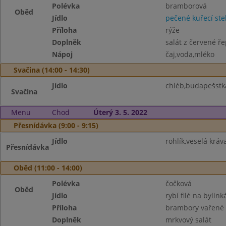
Polévka
bramborová
Oběd
Jídlo
pečené kuřecí st
Příloha
rýže
Doplněk
salát z červené ř
Nápoj
čaj,voda,mléko
Svačina (14:00 - 14:30)
Jídlo
chléb,budapešstk
Svačina
Menu
Chod
Úterý 3. 5. 2022
Přesnídávka (9:00 - 9:15)
Jídlo
rohlík,veselá kráva
Přesnídávka
Oběd (11:00 - 14:00)
Polévka
čočková
Oběd
Jídlo
rybí filé na bylink
Příloha
brambory vařené
Doplněk
mrkvový salát