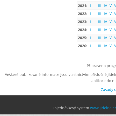
2021:
I
II
III
IV
V
V
2022:
I
II
III
IV
V
V
2023:
I
II
III
IV
V
V
2024:
I
II
III
IV
V
V
2025:
I
II
III
IV
V
V
2026:
I
II
III
IV
V
V
Připraveno progr
Veškeré publikované informace jsou vlastnictvím příslušné jídel
aplikace do n
Zásady 
Objednávkový systém
www.jidelna.c