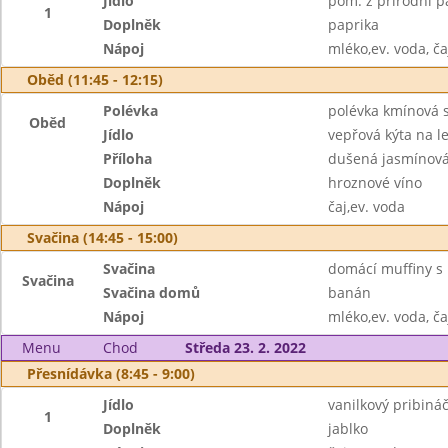
Jídlo
pom. z přírodní p
1
Doplněk
paprika
Nápoj
mléko,ev. voda, ča
Oběd (11:45 - 12:15)
Polévka
polévka kmínová 
Oběd
Jídlo
vepřová kýta na 
Příloha
dušená jasmínová
Doplněk
hroznové víno
Nápoj
čaj,ev. voda
Svačina (14:45 - 15:00)
Svačina
domácí muffiny s 
Svačina
Svačina domů
banán
Nápoj
mléko,ev. voda, ča
Menu
Chod
Středa 23. 2. 2022
Přesnídávka (8:45 - 9:00)
Jídlo
vanilkový pribiná
1
Doplněk
jablko