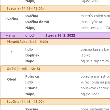
Nápoj
čaj,ev. voda
Svačina (14:45 - 15:00)
Svačina
mistrův chléb s m
Svačina
Svačina domů
musli tyčinka
Nápoj
mléko,ev. voda, ča
Menu
Chod
Středa 16. 2. 2022
Přesnídávka (8:45 - 9:00)
Jídlo
ovesná kaše s ba
1
Doplněk
jablko
Nápoj
čaj se sirupem,ev
Oběd (11:45 - 12:15)
Polévka
polévka minestro
Oběd
Jídlo
kuřecí prsa na pa
Příloha
houskový knedlík
Nápoj
čaj,ev. voda
Svačina (14:45 - 15:00)
Svačina
pom. luštěninová,