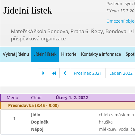
Poslední sync
Jídelní lístek
Středa 15.7.20
Omezení obje
Mateřská škola Bendova, Praha 6- Řepy, Bendova 1/
příspěvková organizace
Vybrat jídelnu
Jídelní lístek
Historie
Kontakty a informace
Spot
Prosinec 2021
Leden 2022
Menu
Chod
Úterý 1. 2. 2022
Přesnídávka (8:45 - 9:00)
Jídlo
chléb s máslem a
1
Doplněk
hruška
Nápoj
mléko,ev. voda, ča