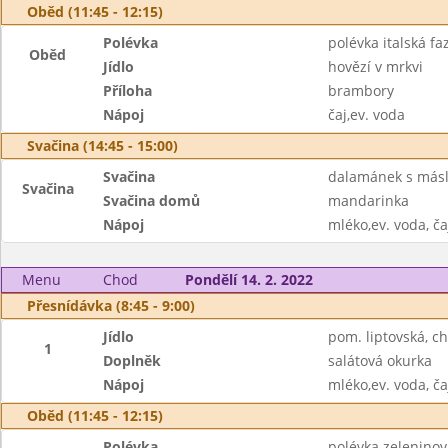
Oběd (11:45 - 12:15)
Polévka
polévka italská fa
Oběd
Jídlo
hovězí v mrkvi
Příloha
brambory
Nápoj
čaj,ev. voda
Svačina (14:45 - 15:00)
Svačina
dalamánek s más
Svačina
Svačina domů
mandarinka
Nápoj
mléko,ev. voda, ča
Menu
Chod
Pondělí 14. 2. 2022
Přesnídávka (8:45 - 9:00)
Jídlo
pom. liptovská, c
1
Doplněk
salátová okurka
Nápoj
mléko,ev. voda, ča
Oběd (11:45 - 12:15)
Polévka
polévka zeleninov