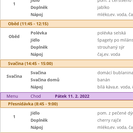
Jídlo
pom. z čerstvého 
1
Doplněk
jablko
Nápoj
mléko,ev. voda, ča
Oběd (11:45 - 12:15)
Polévka
polévka selská
Oběd
Jídlo
špagety po milá
Doplněk
strouhaný sýr
Nápoj
čaj,ev. voda
Svačina (14:45 - 15:00)
Svačina
domácí bublanina
Svačina
Svačina domů
banán
Nápoj
bílá káva,e. voda, 
Menu
Chod
Pátek 11. 2. 2022
Přesnídávka (8:45 - 9:00)
Jídlo
pom. z pečené dý
1
Doplněk
cherry rajče
Nápoj
mléko,ev. voda, ča