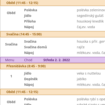
Oběd (11:45 - 12:15)
Polévka
polévka zeleninov
Oběd
Jídlo
segedínský guláš
Příloha
houskový knedlík
Nápoj
čaj,ev. voda
Svačina (14:45 - 15:00)
Svačina
houska s přír. ger
Svačina
Svačina domů
rajče
Nápoj
mléko,ev. voda, ča
Menu
Chod
Středa 2. 2. 2022
Přesnídávka (8:45 - 9:00)
Jídlo
veka s nuttelou
1
Doplněk
jablko
Nápoj
mléko,ev. voda, ča
Oběd (11:45 - 12:15)
Polévka
polévka rybí s op
Oběd
Jídlo
srbské rizoto s v