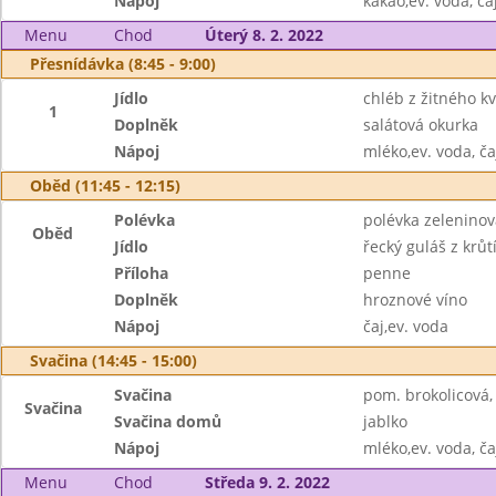
Nápoj
kakao,ev. voda, ča
Menu
Chod
Úterý 8. 2. 2022
Přesnídávka (8:45 - 9:00)
Jídlo
chléb z žitného 
1
Doplněk
salátová okurka
Nápoj
mléko,ev. voda, ča
Oběd (11:45 - 12:15)
Polévka
polévka zeleninov
Oběd
Jídlo
řecký guláš z krů
Příloha
penne
Doplněk
hroznové víno
Nápoj
čaj,ev. voda
Svačina (14:45 - 15:00)
Svačina
pom. brokolicová,
Svačina
Svačina domů
jablko
Nápoj
mléko,ev. voda, ča
Menu
Chod
Středa 9. 2. 2022