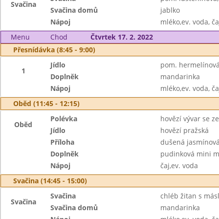
Svačina
Svačina domů
jablko
Nápoj
mléko,ev. voda, ča
Menu
Chod
Čtvrtek 17. 2. 2022
Přesnídávka (8:45 - 9:00)
Jídlo
pom. hermelínová
1
Doplněk
mandarinka
Nápoj
mléko,ev. voda, ča
Oběd (11:45 - 12:15)
Polévka
hovězí vývar se z
Oběd
Jídlo
hovězí pražská
Příloha
dušená jasmínová
Doplněk
pudinková mini m
Nápoj
čaj,ev. voda
Svačina (14:45 - 15:00)
Svačina
chléb žitan s más
Svačina
Svačina domů
mandarinka