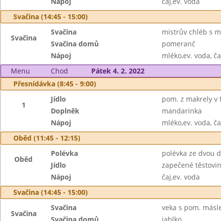
Nápoj
čaj,ev. voda
Svačina (14:45 - 15:00)
Svačina
mistrův chléb s 
Svačina
Svačina domů
pomeranč
Nápoj
mléko,ev. voda, ča
Menu
Chod
Pátek 4. 2. 2022
Přesnídávka (8:45 - 9:00)
Jídlo
pom. z makrely v 
1
Doplněk
mandarinka
Nápoj
mléko,ev. voda, ča
Oběd (11:45 - 12:15)
Polévka
polévka ze dvou 
Oběd
Jídlo
zapečené těstoviny
Nápoj
čaj,ev. voda
Svačina (14:45 - 15:00)
Svačina
veka s pom. másle
Svačina
Svačina domů
jablko