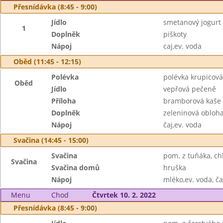
Přesnídávka (8:45 - 9:00)
Jídlo
smetanový jogurt
1
Doplněk
piškoty
Nápoj
caj,ev. voda
Oběd (11:45 - 12:15)
Polévka
polévka krupicová
Oběd
Jídlo
vepřová pečeně
Příloha
bramborová kaše
Doplněk
zeleninová obloh
Nápoj
čaj,ev. voda
Svačina (14:45 - 15:00)
Svačina
pom. z tuňáka, ch
Svačina
Svačina domů
hruška
Nápoj
mléko,ev. voda, ča
Menu
Chod
Čtvrtek 10. 2. 2022
Přesnídávka (8:45 - 9:00)