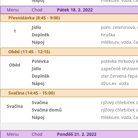
Nápoj
mléko,ev. voda, ča
Menu
Chod
Pátek 18. 2. 2022
Přesnídávka (8:45 - 9:00)
Jídlo
pom. zeleninová, 
1
Doplněk
hruška
Nápoj
mléko,ev. voda, ča
Oběd (11:45 - 12:15)
Polévka
polévka mrkvový 
Oběd
Jídlo
zapečené těstoviny
Doplněk
ster.červená řepa
Nápoj
džus,ev. voda
Svačina (14:45 - 15:00)
Svačina
rýžový chlebíček 
Svačina
Svačina domů
rýžový chlebíček 
Nápoj
mléko,ev. voda, ča
Menu
Chod
Pondělí 21. 2. 2022