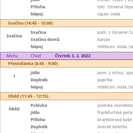
Příloha
ster. červená řep
Nápoj
caj,ev. voda
Svačina (14:45 - 15:00)
Svačina
pom. z červené čo
Svačina
Svačina domů
banán
Nápoj
mléko,ev. voda, ča
Menu
Chod
Čtvrtek 3. 2. 2022
Přesnídávka (8:45 - 9:00)
Jídlo
pom. z ochuc. ape
1
Doplněk
paprika
Nápoj
mléko,ev. voda, ča
Oběd (11:45 - 12:15)
Polévka
polévka česneko
Oběd
Jídlo
frankfurtská peč
Příloha
bramborová kaše
Doplněk
linecké kolečko