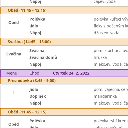
Nápoj
čaj,ev. voda
Oběd (11:45 - 12:15)
Polévka
polévka kuřecí vý
Oběd
Jídlo
fleky s pečeným 
Nápoj
džus,ev. voda
Svačina (14:45 - 15:00)
Svačina
pom. z ochuc. tav.
Svačina
Svačina domů
hruška
Nápoj
mléko,ev. voda, ča
Menu
Chod
Čtvrtek 24. 2. 2022
Přesnídávka (8:45 - 9:00)
Jídlo
pom. vaječná, cer
1
Doplněk
mandarinka
Nápoj
mléko,ev. voda, ča
Oběd (11:45 - 12:15)
Polévka
polévka rybí kré
Oběd
Jídlo
sekaná pečeně