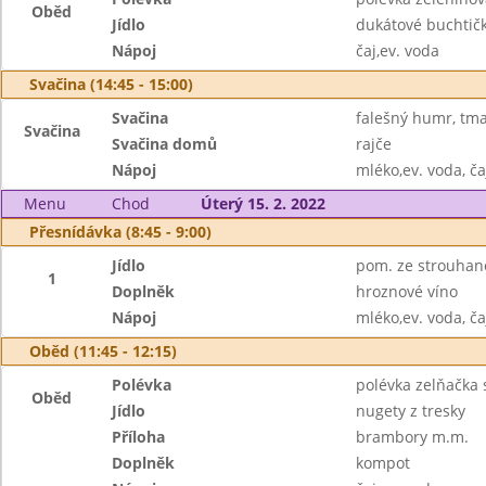
Oběd
Jídlo
dukátové buchtič
Nápoj
čaj,ev. voda
Svačina (14:45 - 15:00)
Svačina
falešný humr, tma
Svačina
Svačina domů
rajče
Nápoj
mléko,ev. voda, ča
Menu
Chod
Úterý 15. 2. 2022
Přesnídávka (8:45 - 9:00)
Jídlo
pom. ze strouhané
1
Doplněk
hroznové víno
Nápoj
mléko,ev. voda, ča
Oběd (11:45 - 12:15)
Polévka
polévka zelňačka
Oběd
Jídlo
nugety z tresky
Příloha
brambory m.m.
Doplněk
kompot