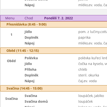
Nápoj
mléko,ev. voda, ča
Menu
Chod
Pondělí 7. 2. 2022
Přesnídávka (8:45 - 9:00)
Jídlo
pom. z lučiny,cott
1
Doplněk
paprika
Nápoj
mléko,ev. voda, ča
Oběd (11:45 - 12:15)
Polévka
polévka kuřecí k
Oběd
Jídlo
čočka na kyselo, v
Příloha
chléb
Doplněk
steril. okurka
Nápoj
čaj,ev. voda
Svačina (14:45 - 15:00)
Svačina
loupáček, jablko
Svačina
Svačina domů
loupáček