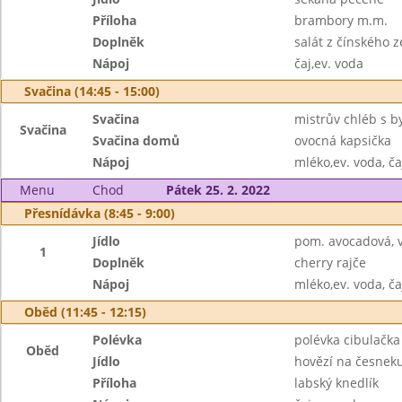
Příloha
brambory m.m.
Doplněk
salát z čínského z
Nápoj
čaj,ev. voda
Svačina (14:45 - 15:00)
Svačina
mistrův chléb s b
Svačina
Svačina domů
ovocná kapsička
Nápoj
mléko,ev. voda, ča
Menu
Chod
Pátek 25. 2. 2022
Přesnídávka (8:45 - 9:00)
Jídlo
pom. avocadová, 
1
Doplněk
cherry rajče
Nápoj
mléko,ev. voda, ča
Oběd (11:45 - 12:15)
Polévka
polévka cibulačka
Oběd
Jídlo
hovězí na česnek
Příloha
labský knedlík