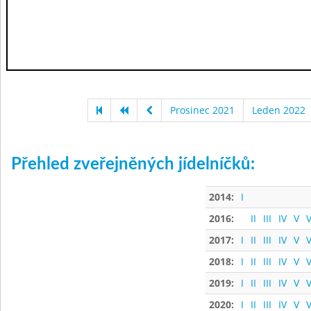
Prosinec 2021
Leden 2022
Přehled zveřejněných jídelníčků:
2014:
I
2016:
II
III
IV
V
V
2017:
I
II
III
IV
V
V
2018:
I
II
III
IV
V
V
2019:
I
II
III
IV
V
V
2020:
I
II
III
IV
V
V