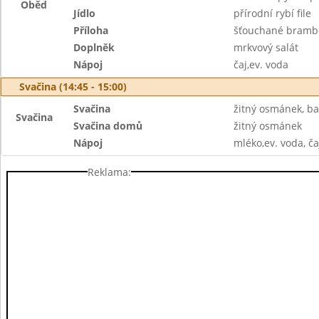
Oběd
Jídlo
přírodní rybí file
Příloha
šťouchané bramb
Doplněk
mrkvový salát
Nápoj
čaj,ev. voda
Svačina (14:45 - 15:00)
Svačina
žitný osmánek, b
Svačina
Svačina domů
žitný osmánek
Nápoj
mléko,ev. voda, ča
Reklama: