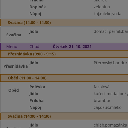
Doplněk
zelenina
Nápoj
čaj,mléko,voda
Svačina (14:00 - 14:30)
Jídlo
domácí perník,ba
Svačina
Menu
Chod
Čtvrtek 21. 10. 2021
Přesnídávka (9:00 - 9:15)
Jídlo
Přerovský bandure
Přesnídávka
Oběd (11:00 - 14:00)
Polévka
fazolová
Oběd
Jídlo
kuřecí medajlonky
Příloha
brambor
Nápoj
čaj,džus,mléko
Svačina (14:00 - 14:30)
Jídlo
chléb,pomazánka z