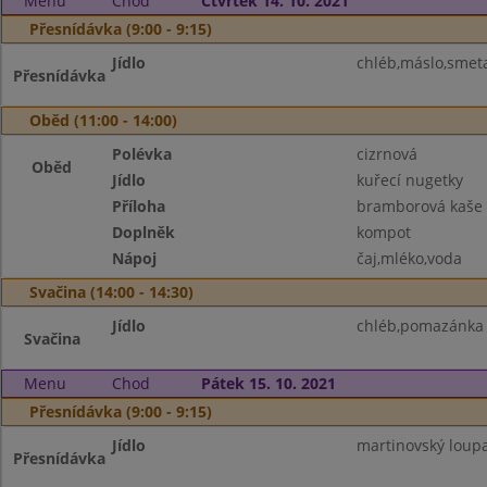
Menu
Chod
Čtvrtek 14. 10. 2021
Přesnídávka (9:00 - 9:15)
Jídlo
chléb,máslo,smeta
Přesnídávka
Oběd (11:00 - 14:00)
Polévka
cizrnová
Oběd
Jídlo
kuřecí nugetky
Příloha
bramborová kaše
Doplněk
kompot
Nápoj
čaj,mléko,voda
Svačina (14:00 - 14:30)
Jídlo
chléb,pomazánka 
Svačina
Menu
Chod
Pátek 15. 10. 2021
Přesnídávka (9:00 - 9:15)
Jídlo
martinovský loupa
Přesnídávka