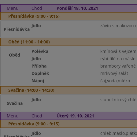
Menu
Chod
Pondělí 18. 10. 2021
Přesnídávka (9:00 - 9:15)
Jídlo
závin s makovou n
Přesnídávka
Oběd (11:00 - 14:00)
Polévka
kmínová s vejcem
Oběd
Jídlo
rybí filé na másle
Příloha
brambory vařené
Doplněk
mrkvový salát
Nápoj
čaj,voda,mléko
Svačina (14:00 - 14:30)
Jídlo
slunečnicový chl
Svačina
Menu
Chod
Úterý 19. 10. 2021
Přesnídávka (9:00 - 9:15)
Jídlo
chleb,máslo,plátko
Přesnídávka