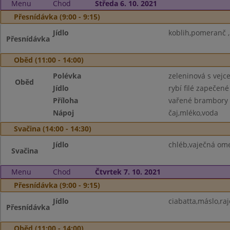
Menu
Chod
Středa 6. 10. 2021
Přesnídávka (9:00 - 9:15)
Jídlo
koblih,pomeranč ,
Přesnídávka
Oběd (11:00 - 14:00)
Polévka
zeleninová s vejc
Oběd
Jídlo
rybí filé zapečen
Příloha
vařené brambory
Nápoj
čaj,mléko,voda
Svačina (14:00 - 14:30)
Jídlo
chléb,vaječná ome
Svačina
Menu
Chod
Čtvrtek 7. 10. 2021
Přesnídávka (9:00 - 9:15)
Jídlo
ciabatta,máslo,ra
Přesnídávka
Oběd (11:00 - 14:00)