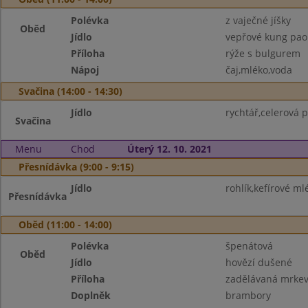
Polévka
z vaječné jíšky
Oběd
Jídlo
vepřové kung pao
Příloha
rýže s bulgurem
Nápoj
čaj,mléko,voda
Svačina (14:00 - 14:30)
Jídlo
rychtář,celerová 
Svačina
Menu
Chod
Úterý 12. 10. 2021
Přesnídávka (9:00 - 9:15)
Jídlo
rohlík,kefírové ml
Přesnídávka
Oběd (11:00 - 14:00)
Polévka
špenátová
Oběd
Jídlo
hovězí dušené
Příloha
zadělávaná mrkev
Doplněk
brambory