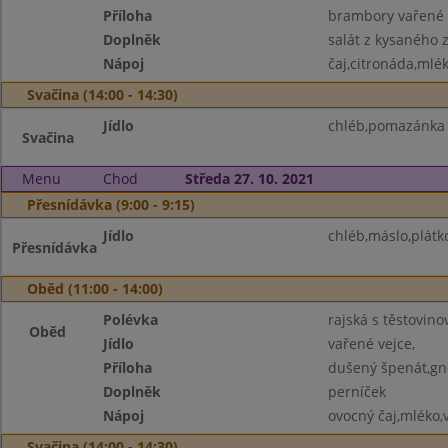
Příloha
brambory vařené
Doplněk
salát z kysaného z
Nápoj
čaj,citronáda,mlé
Svačina (14:00 - 14:30)
Jídlo
chléb,pomazánka 
Svačina
Menu
Chod
Středa 27. 10. 2021
Přesnídávka (9:00 - 9:15)
Jídlo
chléb,máslo,plátk
Přesnídávka
Oběd (11:00 - 14:00)
Polévka
rajská s těstovino
Oběd
Jídlo
vařené vejce,
Příloha
dušený špenát,gn
Doplněk
perníček
Nápoj
ovocný čaj,mléko,
Svačina (14:00 - 14:30)