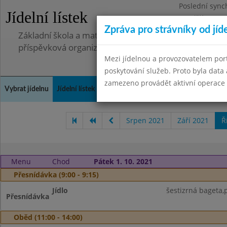
Poslední sync
Jídelní lístek
Pondělí 7.7.20
Zpráva pro strávníky od jíd
Základní škola a mateřská škola, Pavlovice u Přerova,
příspěvková organizace
Mezi jídelnou a provozovatelem por
poskytování služeb. Proto byla dat
zamezeno provádět aktivní operace (
Vybrat jídelnu
Jídelní lístek
Historie
Kontakty a informace
Spot
Srpen 2021
Září 2021
Ř
Menu
Chod
Pátek 1. 10. 2021
Přesnídávka (9:00 - 9:15)
Jídlo
šestizrná bageta
Přesnídávka
Oběd (11:00 - 14:00)