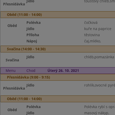
Jídlo
toustový chléb,sm
Přesnídávka
Oběd (11:00 - 14:00)
Polévka
čočková
Oběd
Jídlo
kuře na paprice
Příloha
těstovina
Nápoj
čaj,mléko,
Svačina (14:00 - 14:30)
Jídlo
chléb,pomazánka z
Svačina
Menu
Chod
Úterý 26. 10. 2021
Přesnídávka (9:00 - 9:15)
Jídlo
rohlík,ovocné pyr
Přesnídávka
Oběd (11:00 - 14:00)
Polévka
Polévka rybí s op
Oběd
Jídlo
masový nákyp,