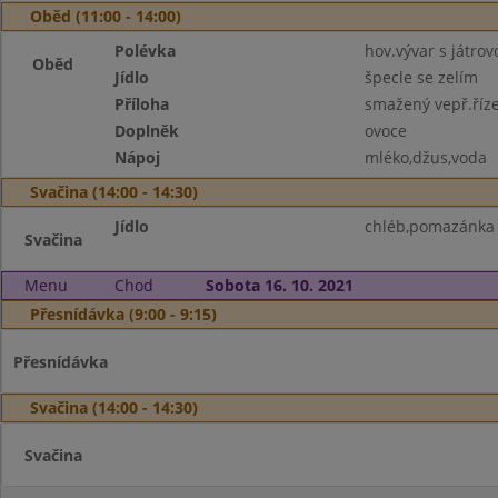
Oběd (11:00 - 14:00)
Polévka
hov.vývar s játrov
Oběd
Jídlo
špecle se zelím
Příloha
smažený vepř.říze
Doplněk
ovoce
Nápoj
mléko,džus,voda
Svačina (14:00 - 14:30)
Jídlo
chléb,pomazánka z
Svačina
Menu
Chod
Sobota 16. 10. 2021
Přesnídávka (9:00 - 9:15)
Přesnídávka
Svačina (14:00 - 14:30)
Svačina