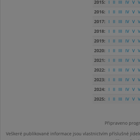
2015:
I
II
III
IV
V
V
2016:
I
II
III
IV
V
V
2017:
I
II
III
IV
V
V
2018:
I
II
III
IV
V
V
2019:
I
II
III
IV
V
V
2020:
I
II
III
IV
V
V
2021:
I
II
III
IV
V
V
2022:
I
II
III
IV
V
V
2023:
I
II
III
IV
V
V
2024:
I
II
III
IV
V
V
2025:
I
II
III
IV
V
V
Připraveno progr
Veškeré publikované informace jsou vlastnictvím příslušné jídel