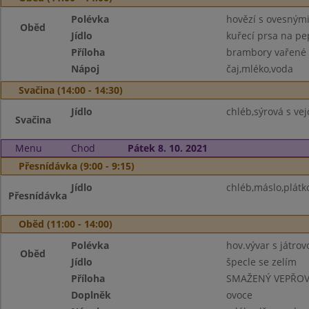
Polévka
hovězí s ovesnými
Oběd
Jídlo
kuřecí prsa na p
Příloha
brambory vařené
Nápoj
čaj,mléko,voda
Svačina (14:00 - 14:30)
Jídlo
chléb,sýrová s ve
Svačina
Menu
Chod
Pátek 8. 10. 2021
Přesnídávka (9:00 - 9:15)
Jídlo
chléb,máslo,plátk
Přesnídávka
Oběd (11:00 - 14:00)
Polévka
hov.vývar s játrov
Oběd
Jídlo
špecle se zelím
Příloha
SMAŽENÝ VEPŘOVÝ
Doplněk
ovoce