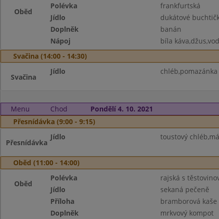
Polévka
frankfurtská
Oběd
Jídlo
dukátové buchtič
Doplněk
banán
Nápoj
bíla káva,džus,vo
Svačina (14:00 - 14:30)
Jídlo
chléb,pomazánka 
Svačina
Menu
Chod
Pondělí 4. 10. 2021
Přesnídávka (9:00 - 9:15)
Jídlo
toustový chléb,m
Přesnídávka
Oběd (11:00 - 14:00)
Polévka
rajská s těstovino
Oběd
Jídlo
sekaná pečeně
Příloha
bramborová kaše
Doplněk
mrkvový kompot