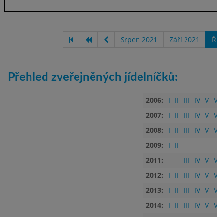
Srpen 2021
Září 2021
Ř
Přehled zveřejněných jídelníčků:
2006:
I
II
III
IV
V
V
2007:
I
II
III
IV
V
V
2008:
I
II
III
IV
V
V
2009:
I
II
2011:
III
IV
V
V
2012:
I
II
III
IV
V
V
2013:
I
II
III
IV
V
V
2014:
I
II
III
IV
V
V