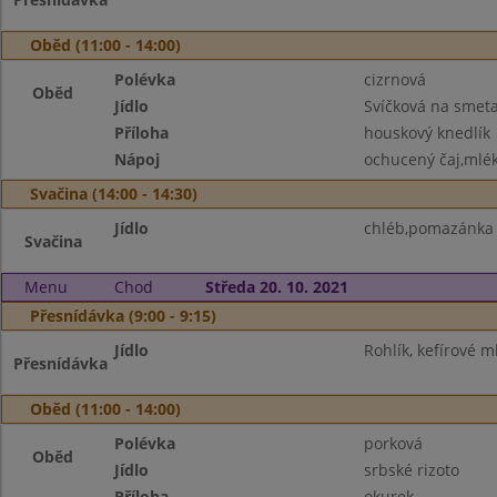
Oběd (11:00 - 14:00)
Polévka
cizrnová
Oběd
Jídlo
Svíčková na smet
Příloha
houskový knedlík
Nápoj
ochucený čaj,mlé
Svačina (14:00 - 14:30)
Jídlo
chléb,pomazánka z
Svačina
Menu
Chod
Středa 20. 10. 2021
Přesnídávka (9:00 - 9:15)
Jídlo
Rohlík, kefírové m
Přesnídávka
Oběd (11:00 - 14:00)
Polévka
porková
Oběd
Jídlo
srbské rizoto
Příloha
okurek