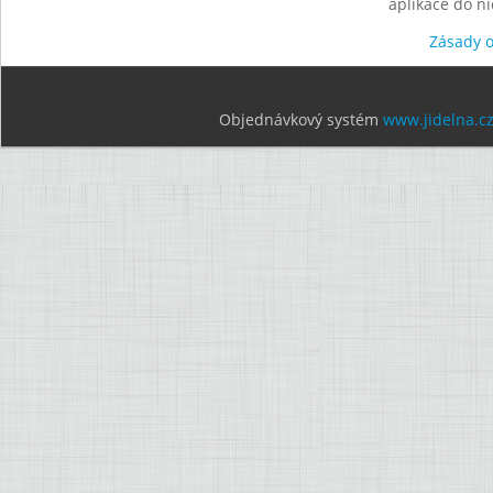
aplikace do n
Zásady 
Objednávkový systém
www.jidelna.c