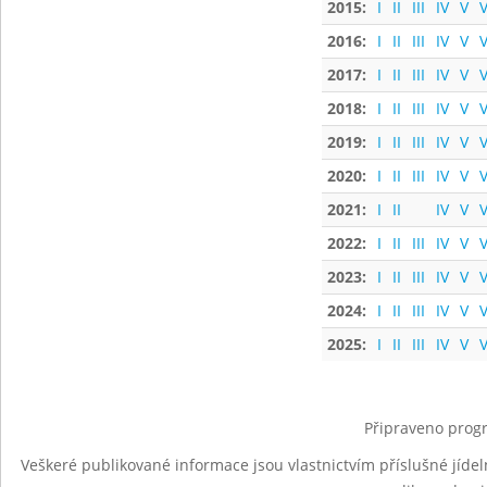
2015:
I
II
III
IV
V
V
2016:
I
II
III
IV
V
V
2017:
I
II
III
IV
V
V
2018:
I
II
III
IV
V
V
2019:
I
II
III
IV
V
V
2020:
I
II
III
IV
V
V
2021:
I
II
IV
V
V
2022:
I
II
III
IV
V
V
2023:
I
II
III
IV
V
V
2024:
I
II
III
IV
V
V
2025:
I
II
III
IV
V
V
Připraveno progr
Veškeré publikované informace jsou vlastnictvím příslušné jídel