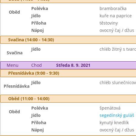
Polévka
bramboračka
Oběd
Jídlo
kuře na paprice
Příloha
těstoviny
Nápoj
ovocný čaj / džus
Svačina (14:00 - 14:30)
Jídlo
chléb žitný s tva
Svačina
Menu
Chod
Středa 8. 9. 2021
Přesnídávka (9:00 - 9:30)
Jídlo
chléb slunečnicov
Přesnídávka
Oběd (11:00 - 14:00)
Polévka
špenátová
Oběd
Jídlo
segedínský guláš
Příloha
kynutý knedlík
Nápoj
ovocný čaj / džus