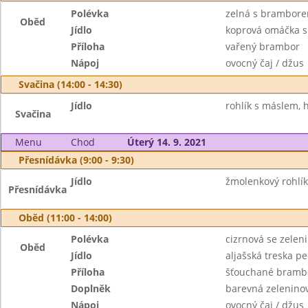
Polévka
zelná s brambor
Oběd
Jídlo
koprová omáčka s
Příloha
vařený brambor
Nápoj
ovocný čaj / džus
Svačina (14:00 - 14:30)
Jídlo
rohlík s máslem, h
Svačina
Menu
Chod
Úterý 14. 9. 2021
Přesnídávka (9:00 - 9:30)
Jídlo
žmolenkový rohlík,
Přesnídávka
Oběd (11:00 - 14:00)
Polévka
cizrnová se zelen
Oběd
Jídlo
aljašská treska p
Příloha
šťouchané bramb
Doplněk
barevná zelenino
Nápoj
ovocný čaj / džus