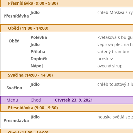
Přesnídávka (9:00 - 9:30)
Jídlo
chléb Moskva s ry
Přesnídávka
Oběd (11:00 - 14:00)
Polévka
květáková s bulg
Oběd
Jídlo
vepřová plec na h
Příloha
vařený brambor
Doplněk
broskev
Nápoj
ovocný sirup
Svačina (14:00 - 14:30)
Jídlo
chléb toustový s l
Svačina
Menu
Chod
Čtvrtek 23. 9. 2021
Přesnídávka (9:00 - 9:30)
Jídlo
houska světlá se 
Přesnídávka
Oběd (11:00 - 14:00)