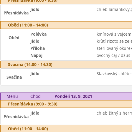
Přesnídávka (9:00 - 9:30)
Jídlo
chléb lámankový,p
Přesnídávka
Oběd (11:00 - 14:00)
Polévka
kmínová s vejcem
Oběd
Jídlo
krůtí rizoto se ze
Příloha
sterilovaný okure
Nápoj
ovocný čaj / džus
Svačina (14:00 - 14:30)
Jídlo
Slavkovský chléb 
Svačina
Menu
Chod
Pondělí 13. 9. 2021
Přesnídávka (9:00 - 9:30)
Jídlo
chléb žitný s her
Přesnídávka
Oběd (11:00 - 14:00)