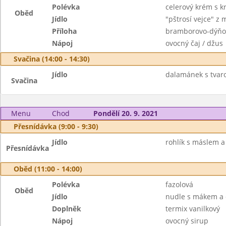
Polévka
celerový krém s k
Oběd
Jídlo
"pštrosí vejce" z
Příloha
bramborovo-dýňo
Nápoj
ovocný čaj / džus
Svačina (14:00 - 14:30)
Jídlo
dalamánek s tvar
Svačina
Menu
Chod
Pondělí 20. 9. 2021
Přesnídávka (9:00 - 9:30)
Jídlo
rohlík s máslem a
Přesnídávka
Oběd (11:00 - 14:00)
Polévka
fazolová
Oběd
Jídlo
nudle s mákem a 
Doplněk
termix vanilkový
Nápoj
ovocný sirup