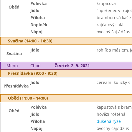
Polévka
krupicová
Oběd
Jídlo
"opeřenec v trojo
Příloha
bramborová kaše
Doplněk
rajčatový salát
Nápoj
ovocný čaj / džus
Svačina (14:00 - 14:30)
Jídlo
rohlík s máslem, j
Svačina
Menu
Chod
Čtvrtek 2. 9. 2021
Přesnídávka (9:00 - 9:30)
Jídlo
cereální kuličky s
Přesnídávka
Oběd (11:00 - 14:00)
Polévka
kapustová s bra
Oběd
Jídlo
hovězí roštěná
Příloha
dušená rýže
Nápoj
ovocný čaj/ džus