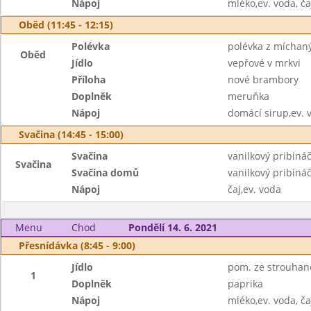
Nápoj
mléko,ev. voda, ča
Oběd (11:45 - 12:15)
Polévka
polévka z míchaný
Oběd
Jídlo
vepřové v mrkvi
Příloha
nové brambory
Doplněk
meruňka
Nápoj
domácí sirup,ev. 
Svačina (14:45 - 15:00)
Svačina
vanilkový pribiná
Svačina
Svačina domů
vanilkový pribiná
Nápoj
čaj,ev. voda
Menu
Chod
Pondělí 14. 6. 2021
Přesnídávka (8:45 - 9:00)
Jídlo
pom. ze strouhané
1
Doplněk
paprika
Nápoj
mléko,ev. voda, ča