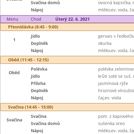
Svačina domů
ovocná kapsička,
Nápoj
mléko,ev. voda, ča
Menu
Chod
Úterý 22. 6. 2021
Přesnídávka (8:45 - 9:00)
Jídlo
gervais s ředkvičk
1
Doplněk
okurka
Nápoj
mléko,ev. voda, ča
Oběd (11:45 - 12:15)
Polévka
polévka zelenino
Oběd
Jídlo
krůtí soté se suš.
Příloha
jasmínová rýže
Doplněk
hroznové víno,dos
Nápoj
čaj,ev. voda
Svačina (14:45 - 15:00)
Svačina
pom. z kapiového 
Svačina
Svačina domů
sušenka oreo
Nápoj
mléko,ev. voda, ča