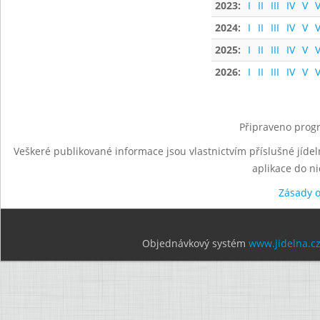
2023:
I
II
III
IV
V
V
2024:
I
II
III
IV
V
V
2025:
I
II
III
IV
V
V
2026:
I
II
III
IV
V
V
Připraveno progr
Veškeré publikované informace jsou vlastnictvím příslušné jídel
aplikace do n
Zásady 
Objednávkový systém
www.jidelna.c