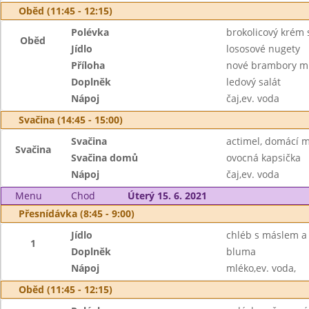
Oběd (11:45 - 12:15)
Polévka
brokolicový krém 
Oběd
Jídlo
lososové nugety
Příloha
nové brambory m
Doplněk
ledový salát
Nápoj
čaj,ev. voda
Svačina (14:45 - 15:00)
Svačina
actimel, domácí 
Svačina
Svačina domů
ovocná kapsička
Nápoj
čaj,ev. voda
Menu
Chod
Úterý 15. 6. 2021
Přesnídávka (8:45 - 9:00)
Jídlo
chléb s máslem a
1
Doplněk
bluma
Nápoj
mléko,ev. voda,
Oběd (11:45 - 12:15)