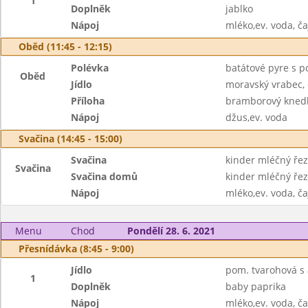
1
Doplněk
jablko
Nápoj
mléko,ev. voda, ča
Oběd (11:45 - 12:15)
Polévka
batátové pyre s 
Oběd
Jídlo
moravský vrabec,
Příloha
bramborový knedl
Nápoj
džus,ev. voda
Svačina (14:45 - 15:00)
Svačina
kinder mléčný ře
Svačina
Svačina domů
kinder mléčný řez
Nápoj
mléko,ev. voda, ča
Menu
Chod
Pondělí 28. 6. 2021
Přesnídávka (8:45 - 9:00)
Jídlo
pom. tvarohová s 
1
Doplněk
baby paprika
Nápoj
mléko,ev. voda, ča