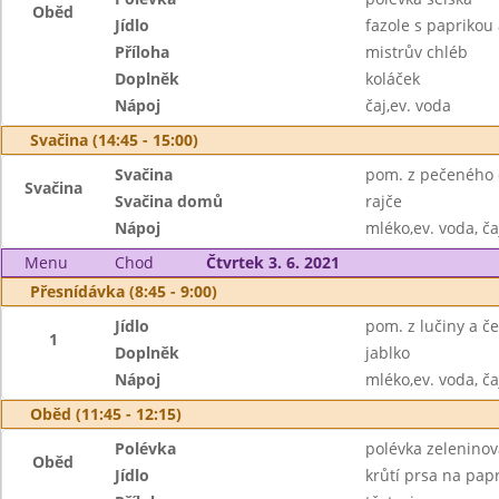
Oběd
Jídlo
fazole s paprikou 
Příloha
mistrův chléb
Doplněk
koláček
Nápoj
čaj,ev. voda
Svačina (14:45 - 15:00)
Svačina
pom. z pečeného d
Svačina
Svačina domů
rajče
Nápoj
mléko,ev. voda, ča
Menu
Chod
Čtvrtek 3. 6. 2021
Přesnídávka (8:45 - 9:00)
Jídlo
pom. z lučiny a č
1
Doplněk
jablko
Nápoj
mléko,ev. voda, ča
Oběd (11:45 - 12:15)
Polévka
polévka zelenino
Oběd
Jídlo
krůtí prsa na pap