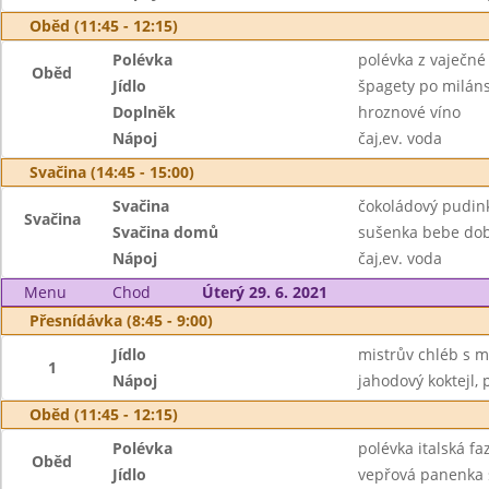
Oběd (11:45 - 12:15)
Polévka
polévka z vaječné 
Oběd
Jídlo
špagety po milán
Doplněk
hroznové víno
Nápoj
čaj,ev. voda
Svačina (14:45 - 15:00)
Svačina
čokoládový pudink
Svačina
Svačina domů
sušenka bebe dob
Nápoj
čaj,ev. voda
Menu
Chod
Úterý 29. 6. 2021
Přesnídávka (8:45 - 9:00)
Jídlo
mistrův chléb s
1
Nápoj
jahodový koktejl, p
Oběd (11:45 - 12:15)
Polévka
polévka italská fa
Oběd
Jídlo
vepřová panenka 