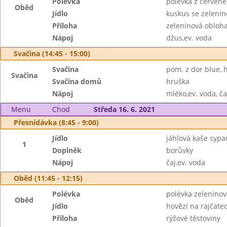
Polévka
polévka z červené
Oběd
Jídlo
kuskus se zelenin
Příloha
zeleninová obloh
Nápoj
džus,ev. voda
Svačina (14:45 - 15:00)
Svačina
pom. z dor blue, 
Svačina
Svačina domů
hruška
Nápoj
mléko,ev. voda, ča
Menu
Chod
Středa 16. 6. 2021
Přesnídávka (8:45 - 9:00)
Jídlo
jáhlová kaše syp
1
Doplněk
borůvky
Nápoj
čaj,ev. voda
Oběd (11:45 - 12:15)
Polévka
polévka zeleninov
Oběd
Jídlo
hovězí na rajčate
Příloha
rýžové těstoviny