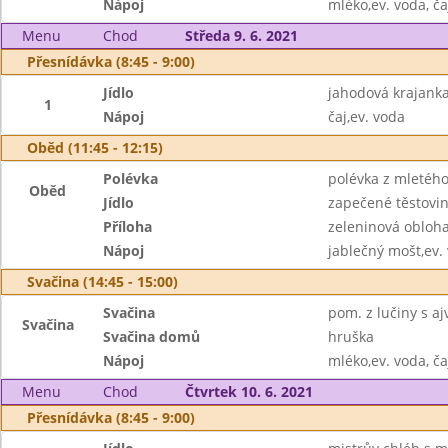
Nápoj
mléko,ev. voda, ča
Menu
Chod
Středa 9. 6. 2021
Přesnídávka (8:45 - 9:00)
Jídlo
jahodová krajanka
1
Nápoj
čaj,ev. voda
Oběd (11:45 - 12:15)
Polévka
polévka z mletého
Oběd
Jídlo
zapečené těstovin
Příloha
zeleninová obloh
Nápoj
jablečný mošt,ev.
Svačina (14:45 - 15:00)
Svačina
pom. z lučiny s a
Svačina
Svačina domů
hruška
Nápoj
mléko,ev. voda, ča
Menu
Chod
Čtvrtek 10. 6. 2021
Přesnídávka (8:45 - 9:00)