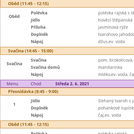
Oběd (11:45 - 12:15)
Polévka
polévka rajská s 
Oběd
Jídlo
hovězí štěpánská
Příloha
jasmínová rýže
Doplněk
tvarohovo jahodo
Nápoj
džus,ev. voda
Svačina (14:45 - 15:00)
Svačina
pom. brokolicová,
Svačina
Svačina domů
mandarinka
Nápoj
mléko,ev. voda, ča
Menu
Chod
Středa 2. 6. 2021
Přesnídávka (8:45 - 9:00)
Jídlo
šlehaný tvaroh s 
1
Doplněk
pohankové lupínk
Nápoj
čaj,ev. voda
Oběd (11:45 - 12:15)
Polévka
polévka selská