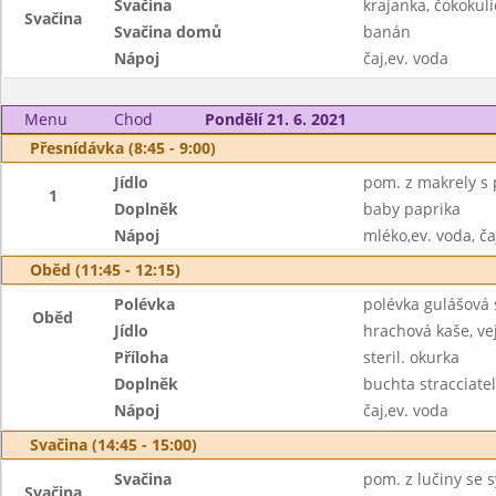
Svačina
krajanka, čokokul
Svačina
Svačina domů
banán
Nápoj
čaj,ev. voda
Menu
Chod
Pondělí 21. 6. 2021
Přesnídávka (8:45 - 9:00)
Jídlo
pom. z makrely s 
1
Doplněk
baby paprika
Nápoj
mléko,ev. voda, ča
Oběd (11:45 - 12:15)
Polévka
polévka gulášová
Oběd
Jídlo
hrachová kaše, ve
Příloha
steril. okurka
Doplněk
buchta stracciatel
Nápoj
čaj,ev. voda
Svačina (14:45 - 15:00)
Svačina
pom. z lučiny se 
Svačina