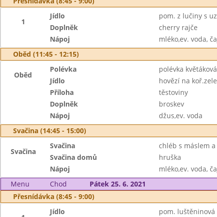
Přesnídávka (8:45 - 9:00)
Jídlo
pom. z lučiny s 
1
Doplněk
cherry rajče
Nápoj
mléko,ev. voda, ča
Oběd (11:45 - 12:15)
Polévka
polévka květáková
Oběd
Jídlo
hovězí na koř.zel
Příloha
těstoviny
Doplněk
broskev
Nápoj
džus,ev. voda
Svačina (14:45 - 15:00)
Svačina
chléb s máslem a
Svačina
Svačina domů
hruška
Nápoj
mléko,ev. voda, ča
Menu
Chod
Pátek 25. 6. 2021
Přesnídávka (8:45 - 9:00)
Jídlo
pom. luštěninová 