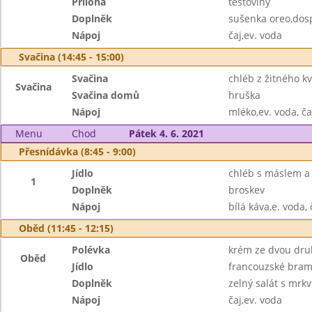
Příloha
těstoviny
Doplněk
sušenka oreo,dos
Nápoj
čaj,ev. voda
Svačina (14:45 - 15:00)
Svačina
chléb z žitného k
Svačina
Svačina domů
hruška
Nápoj
mléko,ev. voda, ča
Menu
Chod
Pátek 4. 6. 2021
Přesnídávka (8:45 - 9:00)
Jídlo
chléb s máslem 
1
Doplněk
broskev
Nápoj
bílá káva,e. voda, 
Oběd (11:45 - 12:15)
Polévka
krém ze dvou dru
Oběd
Jídlo
francouzské bra
Doplněk
zelný salát s mrkv
Nápoj
čaj,ev. voda