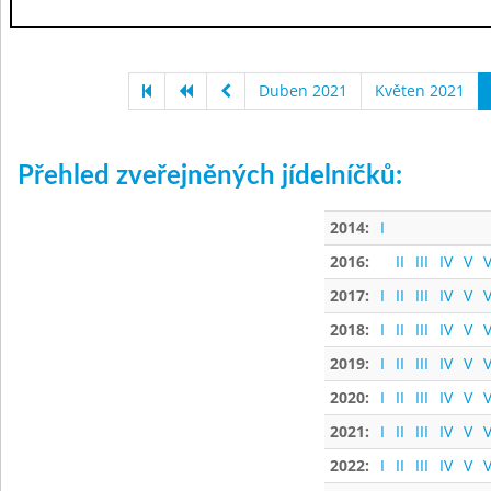
Duben 2021
Květen 2021
Přehled zveřejněných jídelníčků:
2014:
I
2016:
II
III
IV
V
V
2017:
I
II
III
IV
V
V
2018:
I
II
III
IV
V
V
2019:
I
II
III
IV
V
V
2020:
I
II
III
IV
V
V
2021:
I
II
III
IV
V
V
2022:
I
II
III
IV
V
V