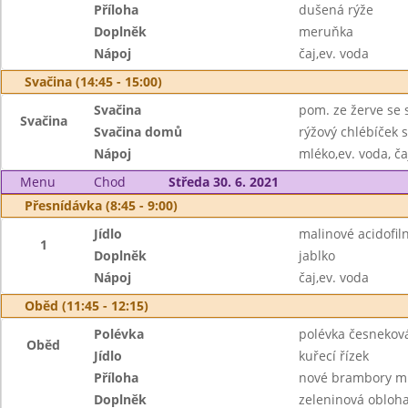
Příloha
dušená rýže
Doplněk
meruňka
Nápoj
čaj,ev. voda
Svačina (14:45 - 15:00)
Svačina
pom. ze žerve se 
Svačina
Svačina domů
rýžový chlébíček 
Nápoj
mléko,ev. voda, ča
Menu
Chod
Středa 30. 6. 2021
Přesnídávka (8:45 - 9:00)
Jídlo
malinové acidofil
1
Doplněk
jablko
Nápoj
čaj,ev. voda
Oběd (11:45 - 12:15)
Polévka
polévka česnekov
Oběd
Jídlo
kuřecí řízek
Příloha
nové brambory m
Doplněk
zeleninová obloh