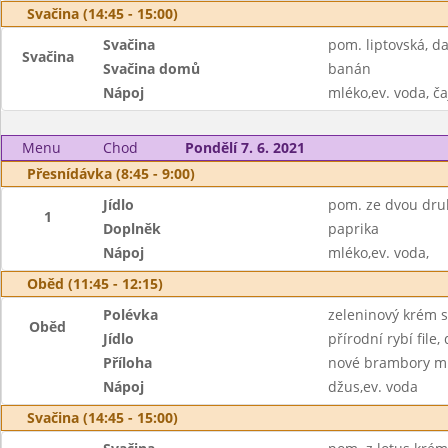
Svačina (14:45 - 15:00)
Svačina
pom. liptovská, 
Svačina
Svačina domů
banán
Nápoj
mléko,ev. voda, ča
Menu
Chod
Pondělí 7. 6. 2021
Přesnídávka (8:45 - 9:00)
Jídlo
pom. ze dvou druh
1
Doplněk
paprika
Nápoj
mléko,ev. voda,
Oběd (11:45 - 12:15)
Polévka
zeleninový krém s
Oběd
Jídlo
přírodní rybí file
Příloha
nové brambory m
Nápoj
džus,ev. voda
Svačina (14:45 - 15:00)