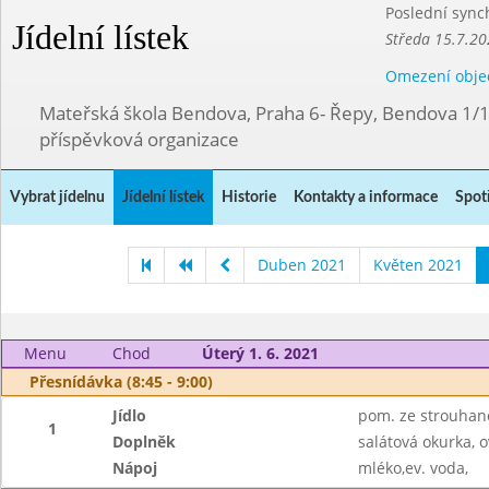
Poslední sync
Jídelní lístek
Středa 15.7.20
Omezení obje
Mateřská škola Bendova, Praha 6- Řepy, Bendova 1/
příspěvková organizace
Vybrat jídelnu
Jídelní lístek
Historie
Kontakty a informace
Spot
Duben 2021
Květen 2021
Menu
Chod
Úterý 1. 6. 2021
Přesnídávka (8:45 - 9:00)
Jídlo
pom. ze strouhané
1
Doplněk
salátová okurka, 
Nápoj
mléko,ev. voda,