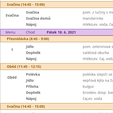
Svačina (14:45 - 15:00)
Svačina
pom. z lučiny s m
Svačina
Svačina domů
mandarinka
Nápoj
mléko,ev. voda, ča
Menu
Chod
Pátek 18. 6. 2021
Přesnídávka (8:45 - 9:00)
Jídlo
pom. zeleninová s
1
Doplněk
salátová okurka
Nápoj
mléko,ev. čaj, vod
Oběd (11:45 - 12:15)
Polévka
polévka slepičí s
Oběd
Jídlo
vepřová kýta na 
Příloha
bulgur
Doplněk
broskev, dosp. ba
Nápoj
čaj,ev. voda
Svačina (14:45 - 15:00)