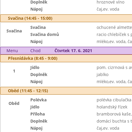
Doplněk
hroznové víno
Nápoj
čaj,ev. voda
Svačina (14:45 - 15:00)
Svačina
ochucené almette,
Svačina
Svačina domů
racio chlebíček s
Nápoj
mléko,ev. voda, ča
Menu
Chod
Čtvrtek 17. 6. 2021
Přesnídávka (8:45 - 9:00)
Jídlo
pom. cizrnová s a
1
Doplněk
jablko
Nápoj
mléko,ev. voda, ča
Oběd (11:45 - 12:15)
Polévka
polévka cibulačka
Oběd
Jídlo
holandský řízek
Příloha
bramborová kaše, 
Doplněk
domácí buchta s 
Nápoj
čaj,ev. voda