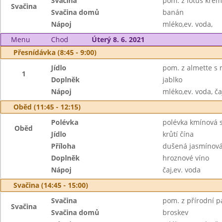
Svačina
pom. z lotus krém
Svačina
Svačina domů
banán
Nápoj
mléko,ev. voda,
Menu
Chod
Úterý 8. 6. 2021
Přesnídávka (8:45 - 9:00)
Jídlo
pom. z almette s 
1
Doplněk
jablko
Nápoj
mléko,ev. voda, ča
Oběd (11:45 - 12:15)
Polévka
polévka kmínová s
Oběd
Jídlo
krůtí čína
Příloha
dušená jasmínová
Doplněk
hroznové víno
Nápoj
čaj,ev. voda
Svačina (14:45 - 15:00)
Svačina
pom. z přírodní pa
Svačina
Svačina domů
broskev