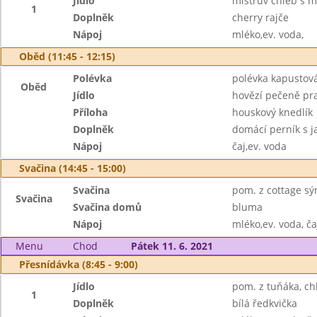
Jídlo
mistrův chléb s m
1
Doplněk
cherry rajče
Nápoj
mléko,ev. voda,
Oběd (11:45 - 12:15)
Polévka
polévka kapustov
Oběd
Jídlo
hovězí pečeně pr
Příloha
houskový knedlík
Doplněk
domácí perník s j
Nápoj
čaj,ev. voda
Svačina (14:45 - 15:00)
Svačina
pom. z cottage sý
Svačina
Svačina domů
bluma
Nápoj
mléko,ev. voda, ča
Menu
Chod
Pátek 11. 6. 2021
Přesnídávka (8:45 - 9:00)
Jídlo
pom. z tuňáka, ch
1
Doplněk
bílá ředkvička