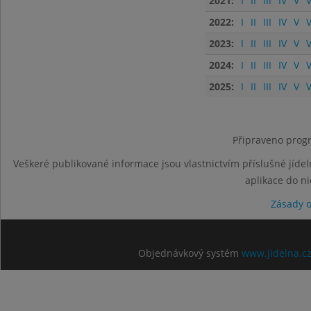
2021:
I
II
III
IV
V
V
2022:
I
II
III
IV
V
V
2023:
I
II
III
IV
V
V
2024:
I
II
III
IV
V
V
2025:
I
II
III
IV
V
V
Připraveno progr
Veškeré publikované informace jsou vlastnictvím příslušné jídel
aplikace do n
Zásady 
Objednávkový systém
www.jidelna.c