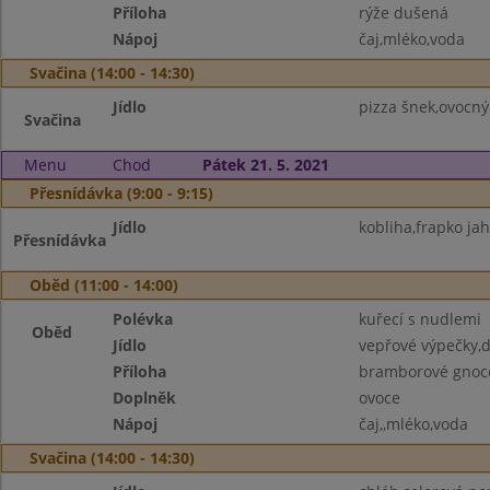
Příloha
rýže dušená
Nápoj
čaj,mléko,voda
Svačina (14:00 - 14:30)
Jídlo
pizza šnek,ovocný
Svačina
Menu
Chod
Pátek 21. 5. 2021
Přesnídávka (9:00 - 9:15)
Jídlo
kobliha,frapko j
Přesnídávka
Oběd (11:00 - 14:00)
Polévka
kuřecí s nudlemi
Oběd
Jídlo
vepřové výpečky,
Příloha
bramborové gnoc
Doplněk
ovoce
Nápoj
čaj,,mléko,voda
Svačina (14:00 - 14:30)