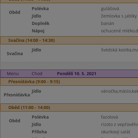
Polévka
gulášová
Oběd
Jídlo
žemlovka s jablky
Doplněk
banán
Nápoj
ochucené mléko,d
Svačina (14:00 - 14:30)
Jídlo
švédská kostka,m
Svačina
Menu
Chod
Pondělí 10. 5. 2021
Přesnídávka (9:00 - 9:15)
Jídlo
vánočka,máslo,ka
Přesnídávka
Oběd (11:00 - 14:00)
Polévka
fazolová
Oběd
Jídlo
rizoto z vepřové
Příloha
okurkový salát