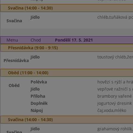
Svačina (14:00 - 14:30)
Jídlo
chléb,tuňáková po
Svačina
Menu
Chod
Pondělí 17. 5. 2021
Přesnídávka (9:00 - 9:15)
Jídlo
toustový chléb,že
Přesnídávka
Oběd (11:00 - 14:00)
Polévka
hovězí s rýží a h
Oběd
Jídlo
vepřové ražničí s
Příloha
brambory vařené
Doplněk
jogurtový dresink
Nápoj
čaj,voda,mléko
Svačina (14:00 - 14:30)
Jídlo
grahamový rohlík
Svačina