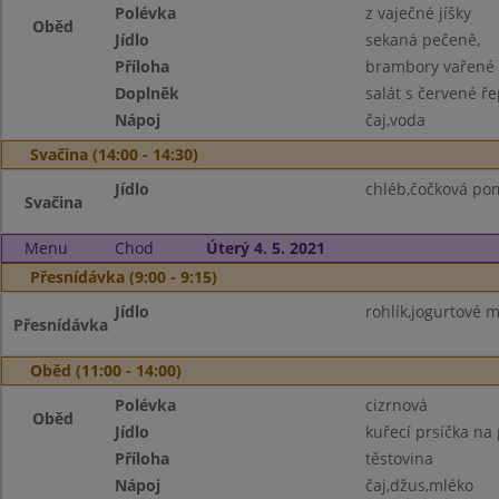
Polévka
z vaječné jíšky
Oběd
Jídlo
sekaná pečeně,
Příloha
brambory vařené 
Doplněk
salát s červené ř
Nápoj
čaj,voda
Svačina (14:00 - 14:30)
Jídlo
chléb,čočková po
Svačina
Menu
Chod
Úterý 4. 5. 2021
Přesnídávka (9:00 - 9:15)
Jídlo
rohlík,jogurtové m
Přesnídávka
Oběd (11:00 - 14:00)
Polévka
cizrnová
Oběd
Jídlo
kuřecí prsíčka na
Příloha
těstovina
Nápoj
čaj,džus,mléko