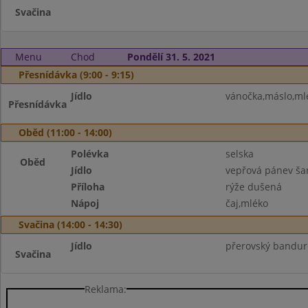
Svačina
Menu
Chod
Pondělí 31. 5. 2021
Přesnídávka (9:00 - 9:15)
Jídlo
vánočka,máslo,mlé
Přesnídávka
Oběd (11:00 - 14:00)
Polévka
selska
Oběd
Jídlo
vepřová pánev ša
Příloha
rýže dušená
Nápoj
čaj,mléko
Svačina (14:00 - 14:30)
Jídlo
přerovský bandur
Svačina
Reklama: