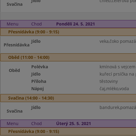
Jídlo
chléb,celerová p
Svačina
Menu
Chod
Pondělí 24. 5. 2021
Přesnídávka (9:00 - 9:15)
Jídlo
veka,čoko pomazá
Přesnídávka
Oběd (11:00 - 14:00)
Polévka
kmínová s vejcem
Oběd
Jídlo
kuřecí prsíčka na
Příloha
těstoviny
Nápoj
čaj,mléko,voda
Svačina (14:00 - 14:30)
Jídlo
bandurek,pomazán
Svačina
Menu
Chod
Úterý 25. 5. 2021
Přesnídávka (9:00 - 9:15)