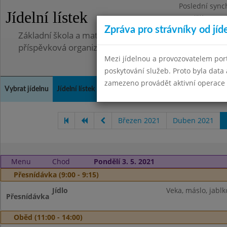
Poslední sync
Jídelní lístek
Pondělí 7.7.20
Zpráva pro strávníky od jíd
Základní škola a mateřská škola, Pavlovice u Přerova,
příspěvková organizace
Mezi jídelnou a provozovatelem por
poskytování služeb. Proto byla dat
zamezeno provádět aktivní operace (
Vybrat jídelnu
Jídelní lístek
Historie
Kontakty a informace
Spot
Březen 2021
Duben 2021
Menu
Chod
Pondělí 3. 5. 2021
Přesnídávka (9:00 - 9:15)
Jídlo
Veka, máslo, jablk
Přesnídávka
Oběd (11:00 - 14:00)