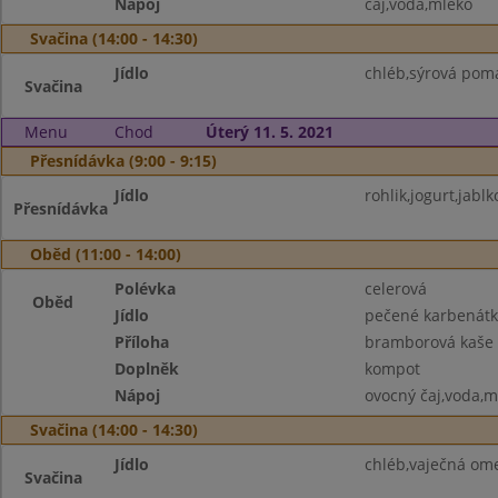
Nápoj
čaj,voda,mléko
Svačina (14:00 - 14:30)
Jídlo
chléb,sýrová pom
Svačina
Menu
Chod
Úterý 11. 5. 2021
Přesnídávka (9:00 - 9:15)
Jídlo
rohlik,jogurt,jablk
Přesnídávka
Oběd (11:00 - 14:00)
Polévka
celerová
Oběd
Jídlo
pečené karbenátk
Příloha
bramborová kaše
Doplněk
kompot
Nápoj
ovocný čaj,voda,m
Svačina (14:00 - 14:30)
Jídlo
chléb,vaječná omel
Svačina