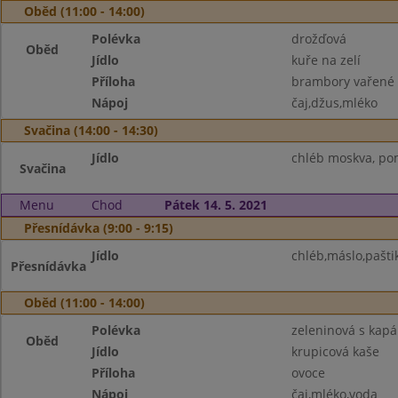
Oběd (11:00 - 14:00)
Polévka
drožďová
Oběd
Jídlo
kuře na zelí
Příloha
brambory vařené
Nápoj
čaj,džus,mléko
Svačina (14:00 - 14:30)
Jídlo
chléb moskva, pom
Svačina
Menu
Chod
Pátek 14. 5. 2021
Přesnídávka (9:00 - 9:15)
Jídlo
chléb,máslo,pašti
Přesnídávka
Oběd (11:00 - 14:00)
Polévka
zeleninová s kap
Oběd
Jídlo
krupicová kaše
Příloha
ovoce
Nápoj
čaj,mléko,voda