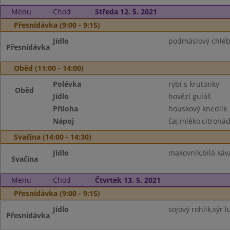
Menu
Chod
Středa 12. 5. 2021
Přesnídávka (9:00 - 9:15)
Jídlo
podmáslový chléb
Přesnídávka
Oběd (11:00 - 14:00)
Polévka
rybí s krutonky
Oběd
Jídlo
hovězí guláš
Příloha
houskový knedlík
Nápoj
čaj,mléko,citroná
Svačina (14:00 - 14:30)
Jídlo
makovník,bílá ká
Svačina
Menu
Chod
Čtvrtek 13. 5. 2021
Přesnídávka (9:00 - 9:15)
Jídlo
sojový rohlík,sýr 
Přesnídávka