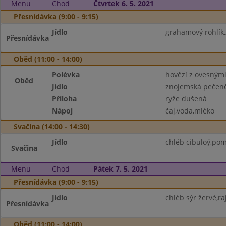
Menu
Chod
Čtvrtek 6. 5. 2021
Přesnídávka (9:00 - 9:15)
Jídlo
grahamový rohlík,
Přesnídávka
Oběd (11:00 - 14:00)
Polévka
hovězí z ovesnými
Oběd
Jídlo
znojemská pečen
Příloha
ryže dušená
Nápoj
čaj,voda,mléko
Svačina (14:00 - 14:30)
Jídlo
chléb cibuloý,pom
Svačina
Menu
Chod
Pátek 7. 5. 2021
Přesnídávka (9:00 - 9:15)
Jídlo
chléb sýr žervé,ra
Přesnídávka
Oběd (11:00 - 14:00)