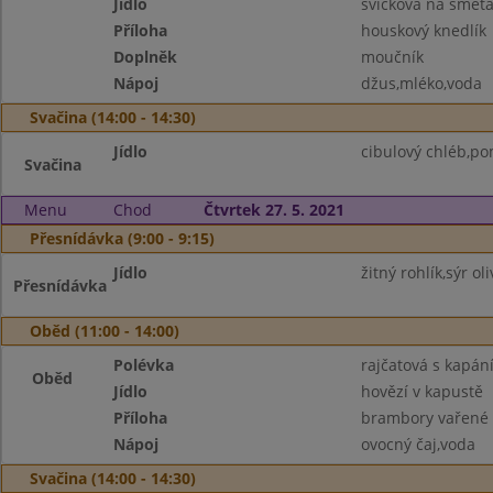
Jídlo
svíčková na smet
Příloha
houskový knedlík
Doplněk
moučník
Nápoj
džus,mléko,voda
Svačina (14:00 - 14:30)
Jídlo
cibulový chléb,po
Svačina
Menu
Chod
Čtvrtek 27. 5. 2021
Přesnídávka (9:00 - 9:15)
Jídlo
žitný rohlík,sýr ol
Přesnídávka
Oběd (11:00 - 14:00)
Polévka
rajčatová s kapán
Oběd
Jídlo
hovězí v kapustě
Příloha
brambory vařené
Nápoj
ovocný čaj,voda
Svačina (14:00 - 14:30)