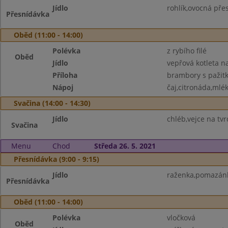
Jídlo
rohlík,ovocná pře
Přesnídávka
Oběd (11:00 - 14:00)
Polévka
z rybího filé
Oběd
Jídlo
vepřová kotleta 
Příloha
brambory s pažit
Nápoj
čaj,citronáda,mlé
Svačina (14:00 - 14:30)
Jídlo
chléb,vejce na tv
Svačina
Menu
Chod
Středa 26. 5. 2021
Přesnídávka (9:00 - 9:15)
Jídlo
raženka,pomazánk
Přesnídávka
Oběd (11:00 - 14:00)
Polévka
vločková
Oběd