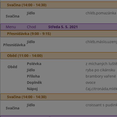
Svačina (14:00 - 14:30)
Jídlo
chléb,pomazánka t
Svačina
Menu
Chod
Středa 5. 5. 2021
Přesnídávka (9:00 - 9:15)
Jídlo
chléb,máslo,uzený
Přesnídávka
Oběd (11:00 - 14:00)
Polévka
z míchaných lušt
Oběd
Jídlo
ryba po cikánsku
Příloha
brambory vařené
Doplněk
ovoce
Nápoj
čaj,citronáda,mlé
Svačina (14:00 - 14:30)
Jídlo
croissant s pudin
Svačina