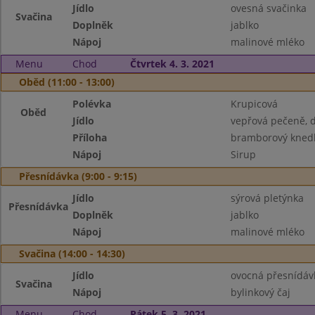
Jídlo
ovesná svačinka
Svačina
Doplněk
jablko
Nápoj
malinové mléko
Menu
Chod
Čtvrtek 4. 3. 2021
Oběd (11:00 - 13:00)
Polévka
Krupicová
Oběd
Jídlo
vepřová pečeně, d
Příloha
bramborový knedl
Nápoj
Sirup
Přesnídávka (9:00 - 9:15)
Jídlo
sýrová pletýnka
Přesnídávka
Doplněk
jablko
Nápoj
malinové mléko
Svačina (14:00 - 14:30)
Jídlo
ovocná přesnídáv
Svačina
Nápoj
bylinkový čaj
Menu
Chod
Pátek 5. 3. 2021