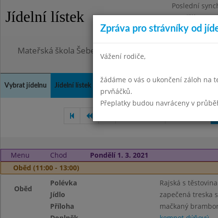
Poslední sync
Jídelní lístek
Pondělí 3.8.20
Zpráva pro strávníky od jíd
Omezení obje
Mateřská škola Šebetov, příspěvková organizace
Vážení rodiče,
žádáme o vás o ukončení záloh na t
Vybrat jídelnu
Jídelní lístek
Historie
Kontakty a informace
Doch
prvňáčků.
Přeplatky budou navráceny v průbě
Leden 2021
Únor 2021
Menu
Chod
Pondělí 1. 3. 2021
Oběd (11:00 - 13:00)
Polévka
Rajská s těstovin
Oběd
Jídlo
zapečená treska 
Příloha
mačkaný brambo
Doplněk
kompot dýňový