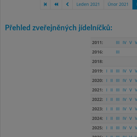
Leden 2021
Únor 2021
Přehled zveřejněných jídelníčků:
2011:
III
IV
V
V
2016:
III
2018:
2019:
I
II
III
IV
V
V
2020:
I
II
III
IV
V
V
2021:
I
II
III
IV
V
V
2022:
I
II
III
IV
V
V
2023:
I
II
III
IV
V
V
2024:
I
II
III
IV
V
V
2025:
I
II
III
IV
V
V