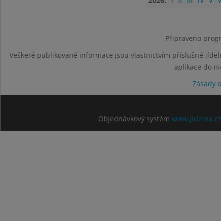
2026:
I
II
III
IV
V
V
Připraveno progr
Veškeré publikované informace jsou vlastnictvím příslušné jídel
aplikace do n
Zásady 
Objednávkový systém
www.jidelna.c