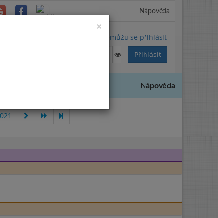
Nápověda
Close
×
Nemůžu se přihlásit
Nápověda
2021