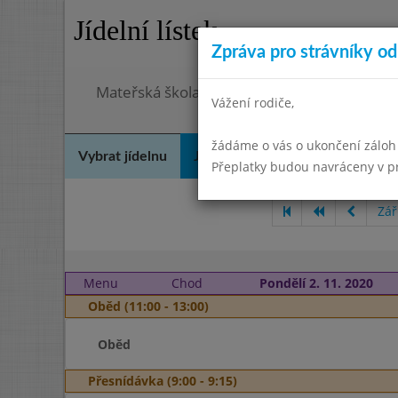
Jídelní lístek
Zpráva pro strávníky od 
Mateřská škola Šebetov, příspěvková organ
Vážení rodiče,
žádáme o vás o ukončení záloh
Vybrat jídelnu
Jídelní lístek
Historie
Kon
Přeplatky budou navráceny v 
Zář
Menu
Chod
Pondělí 2. 11. 2020
Oběd (11:00 - 13:00)
Oběd
Přesnídávka (9:00 - 9:15)