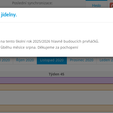
Poslední synchronizace:
Heslo
Pondělí 3.8.2026 18:05
jídelny.
Omezení objednávek
izace
 na tento školní rok 2025/2026 hlavně budoucích prvňáčků.
takty a informace
Docházka
Aktivity
průběhu měsíce srpna. Děkujeme za pochopení
í 2020
Říjen 2020
Listopad 2020
Prosinec 2020
Leden 
Týden 45