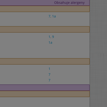
Obsahuje alergeny
7
,
1a
1
,
9
1a
1
7
7