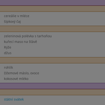
cereálie v mléce
šípkový čaj
zeleninová polévka s tarhoňou
kuřecí maso na šťávě
Rýže
džus
rohlík
Džemové máslo, ovoce
kokosové mléko
státní svátek