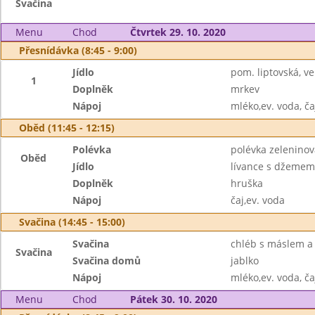
Svačina
Menu
Chod
Čtvrtek 29. 10. 2020
Přesnídávka (8:45 - 9:00)
Jídlo
pom. liptovská, v
1
Doplněk
mrkev
Nápoj
mléko,ev. voda, ča
Oběd (11:45 - 12:15)
Polévka
polévka zeleninov
Oběd
Jídlo
lívance s džemem
Doplněk
hruška
Nápoj
čaj,ev. voda
Svačina (14:45 - 15:00)
Svačina
chléb s máslem a 
Svačina
Svačina domů
jablko
Nápoj
mléko,ev. voda, ča
Menu
Chod
Pátek 30. 10. 2020