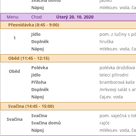
Svačina domů
jablko
Nápoj
mléko,ev. voda, ča
Menu
Chod
Úterý 20. 10. 2020
Přesnídávka (8:45 - 9:00)
Jídlo
pom. z lučiny s p
1
Doplněk
hruška
Nápoj
mléko,ev. voda, ča
Oběd (11:45 - 12:15)
Polévka
polévka drožďová
Oběd
Jídlo
telecí přírodní
Příloha
bramborová kaše
Doplněk
mrkvový salát s 
Nápoj
čaj,ev. voda
Svačina (14:45 - 15:00)
Svačina
pom. vaječná s tof
Svačina
Svačina domů
rajče
Nápoj
mléko,ev. voda, ča