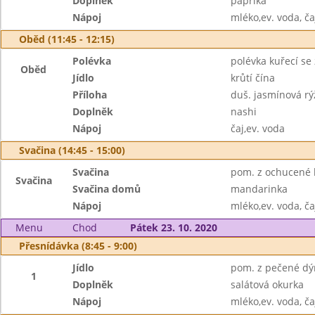
Doplněk
paprika
Nápoj
mléko,ev. voda, ča
Oběd (11:45 - 12:15)
Polévka
polévka kuřecí se 
Oběd
Jídlo
krůtí čína
Příloha
duš. jasmínová rý
Doplněk
nashi
Nápoj
čaj,ev. voda
Svačina (14:45 - 15:00)
Svačina
pom. z ochucené l
Svačina
Svačina domů
mandarinka
Nápoj
mléko,ev. voda, ča
Menu
Chod
Pátek 23. 10. 2020
Přesnídávka (8:45 - 9:00)
Jídlo
pom. z pečené dýn
1
Doplněk
salátová okurka
Nápoj
mléko,ev. voda, ča