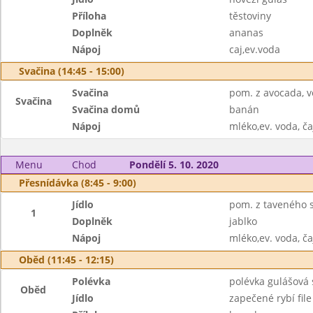
Příloha
těstoviny
Doplněk
ananas
Nápoj
caj,ev.voda
Svačina (14:45 - 15:00)
Svačina
pom. z avocada, v
Svačina
Svačina domů
banán
Nápoj
mléko,ev. voda, ča
Menu
Chod
Pondělí 5. 10. 2020
Přesnídávka (8:45 - 9:00)
Jídlo
pom. z taveného s
1
Doplněk
jablko
Nápoj
mléko,ev. voda, ča
Oběd (11:45 - 12:15)
Polévka
polévka gulášová
Oběd
Jídlo
zapečené rybí file