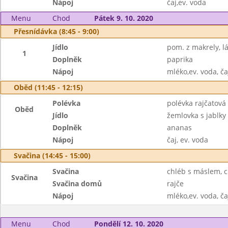
Nápoj
čaj,ev. voda
Menu
Chod
Pátek 9. 10. 2020
Přesnídávka (8:45 - 9:00)
Jídlo
pom. z makrely, 
1
Doplněk
paprika
Nápoj
mléko,ev. voda, ča
Oběd (11:45 - 12:15)
Polévka
polévka rajčatová
Oběd
Jídlo
žemlovka s jablky
Doplněk
ananas
Nápoj
čaj, ev. voda
Svačina (14:45 - 15:00)
Svačina
chléb s máslem, c
Svačina
Svačina domů
rajče
Nápoj
mléko,ev. voda, ča
Menu
Chod
Pondělí 12. 10. 2020