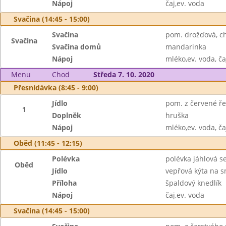
Nápoj
čaj,ev. voda
Svačina (14:45 - 15:00)
Svačina
pom. drožďová, c
Svačina
Svačina domů
mandarinka
Nápoj
mléko,ev. voda, ča
Menu
Chod
Středa 7. 10. 2020
Přesnídávka (8:45 - 9:00)
Jídlo
pom. z červené řep
1
Doplněk
hruška
Nápoj
mléko,ev. voda, ča
Oběd (11:45 - 12:15)
Polévka
polévka jáhlová s
Oběd
Jídlo
vepřová kýta na 
Příloha
špaldový knedlík
Nápoj
čaj,ev. voda
Svačina (14:45 - 15:00)