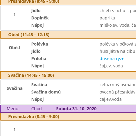
Přesnídávka (8:45 - 9:00)
Jídlo
chléb s ochuc. p
1
Doplněk
paprika
Nápoj
mléko,ev. voda, ča
Oběd (11:45 - 12:15)
Polévka
polévka vločková 
Oběd
Jídlo
husí játra na cibu
Příloha
dušená rýže
Nápoj
čaj,ev. voda
Svačina (14:45 - 15:00)
Svačina
celozrnný osmáne
Svačina
Svačina domů
ovocná přesnídáv
Nápoj
caj,ev.voda
Menu
Chod
Sobota 31. 10. 2020
Přesnídávka (8:45 - 9:00)
1