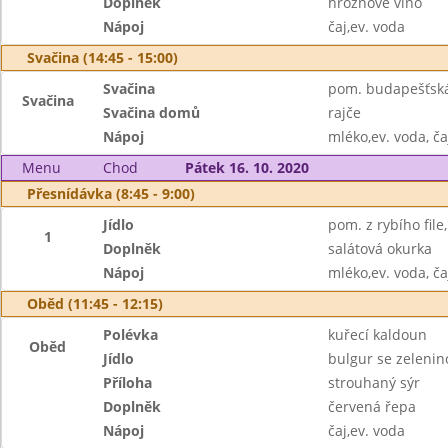
Doplněk
hroznové víno
Nápoj
čaj,ev. voda
Svačina (14:45 - 15:00)
Svačina
pom. budapešťská,
Svačina
Svačina domů
rajče
Nápoj
mléko,ev. voda, ča
Menu
Chod
Pátek 16. 10. 2020
Přesnídávka (8:45 - 9:00)
Jídlo
pom. z rybího file
1
Doplněk
salátová okurka
Nápoj
mléko,ev. voda, ča
Oběd (11:45 - 12:15)
Polévka
kuřecí kaldoun
Oběd
Jídlo
bulgur se zeleni
Příloha
strouhaný sýr
Doplněk
červená řepa
Nápoj
čaj,ev. voda