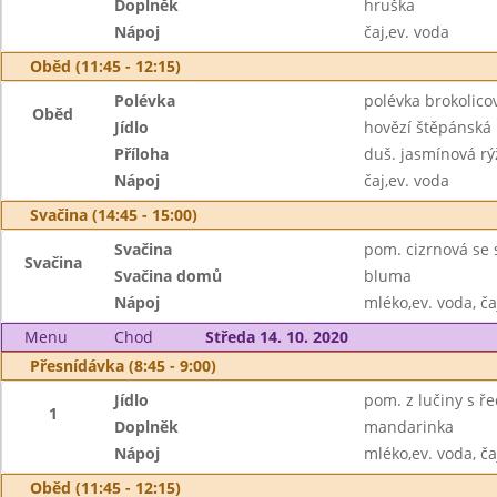
Doplněk
hruška
Nápoj
čaj,ev. voda
Oběd (11:45 - 12:15)
Polévka
polévka brokolic
Oběd
Jídlo
hovězí štěpánská
Příloha
duš. jasmínová rý
Nápoj
čaj,ev. voda
Svačina (14:45 - 15:00)
Svačina
pom. cizrnová se 
Svačina
Svačina domů
bluma
Nápoj
mléko,ev. voda, ča
Menu
Chod
Středa 14. 10. 2020
Přesnídávka (8:45 - 9:00)
Jídlo
pom. z lučiny s ř
1
Doplněk
mandarinka
Nápoj
mléko,ev. voda, ča
Oběd (11:45 - 12:15)