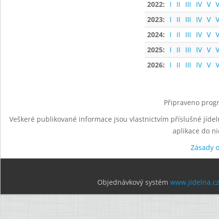
2022:
I
II
III
IV
V
V
2023:
I
II
III
IV
V
V
2024:
I
II
III
IV
V
V
2025:
I
II
III
IV
V
V
2026:
I
II
III
IV
V
V
Připraveno progr
Veškeré publikované informace jsou vlastnictvím příslušné jídel
aplikace do n
Zásady 
Objednávkový systém
www.jidelna.c