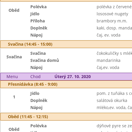
Polévka
polévka z červené
Oběd
Jídlo
lososové nugety
Příloha
brambory m.m.
Doplněk
kaki, dosp. manda
Nápoj
čaj, ev. voda
Svačina (14:45 - 15:00)
Svačina
čokokuličky s ml
Svačina
Svačina domů
mandarinka
Nápoj
čaj,ev. voda
Menu
Chod
Úterý 27. 10. 2020
Přesnídávka (8:45 - 9:00)
Jídlo
pom. z tuňáka s c
1
Doplněk
salátová okurka
Nápoj
mléko,ev. voda, ča
Oběd (11:45 - 12:15)
Polévka
dýňové pyre se zel
Oběd