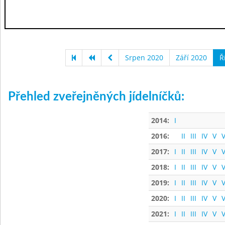
Srpen 2020
Září 2020
Ř
Přehled zveřejněných jídelníčků:
2014:
I
2016:
II
III
IV
V
V
2017:
I
II
III
IV
V
V
2018:
I
II
III
IV
V
V
2019:
I
II
III
IV
V
V
2020:
I
II
III
IV
V
V
2021:
I
II
III
IV
V
V