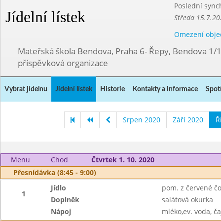
Poslední sync
Jídelní lístek
Středa 15.7.20
Omezení obje
Mateřská škola Bendova, Praha 6- Řepy, Bendova 1/
příspěvková organizace
Vybrat jídelnu
Jídelní lístek
Historie
Kontakty a informace
Spot
Srpen 2020
Září 2020
Ř
Menu
Chod
Čtvrtek 1. 10. 2020
Přesnídávka (8:45 - 9:00)
Jídlo
pom. z červené čo
1
Doplněk
salátová okurka
Nápoj
mléko,ev. voda, ča