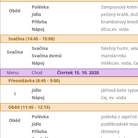
Polévka
žampionový krém
Oběd
Jídlo
pečený králík, du
Příloha
bramborový knedl
Nápoj
džus,ev. voda
Svačina (14:45 - 15:00)
Svačina
falešný humr, veka
Svačina
Svačina domů
mandarinka
Nápoj
mléko,ev. voda, ča
Menu
Chod
Čtvrtek 15. 10. 2020
Přesnídávka (8:45 - 9:00)
Jídlo
jáhlová kaše syp
1
Nápoj
čaj, ev. voda
Oběd (11:45 - 12:15)
Polévka
polévka z vaječné 
Oběd
Jídlo
poděbradské mas
Příloha
těstoviny