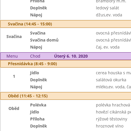
Příloha
brambory m.m.
Doplněk
ledový salát
Nápoj
džus,ev. voda
Svačina (14:45 - 15:00)
Svačina
ovocná přesnídáv
Svačina
Svačina domů
ovocná přesnídáv
Nápoj
čaj, ev. voda
Menu
Chod
Úterý 6. 10. 2020
Přesnídávka (8:45 - 9:00)
Jídlo
cerea houska s m
1
Doplněk
salátová okurka
Nápoj
mléko,ev. voda, ča
Oběd (11:45 - 12:15)
Polévka
polévka hrachová
Oběd
Jídlo
hovězí cikánská p
Příloha
rýžové těstoviny
Doplněk
hroznové víno