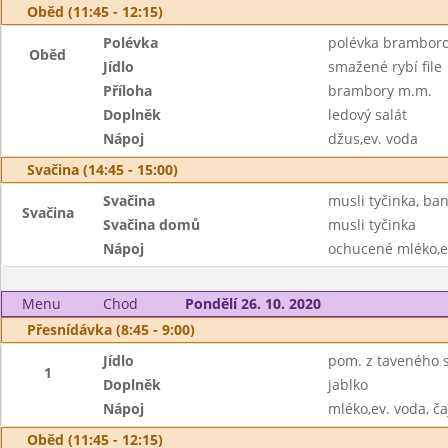
Oběd (11:45 - 12:15)
Polévka
polévka bramborov
Oběd
Jídlo
smažené rybí file
Příloha
brambory m.m.
Doplněk
ledový salát
Nápoj
džus,ev. voda
Svačina (14:45 - 15:00)
Svačina
musli tyčinka, ba
Svačina
Svačina domů
musli tyčinka
Nápoj
ochucené mléko,ev
Menu
Chod
Pondělí 26. 10. 2020
Přesnídávka (8:45 - 9:00)
Jídlo
pom. z taveného s
1
Doplněk
jablko
Nápoj
mléko,ev. voda, ča
Oběd (11:45 - 12:15)