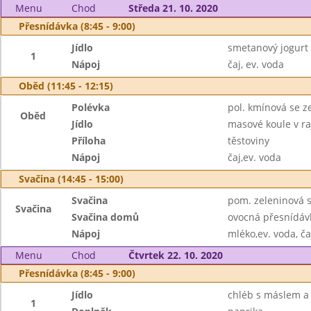
Menu
Chod
Středa 21. 10. 2020
Přesnídávka (8:45 - 9:00)
Jídlo
smetanový jogurt 
1
Nápoj
čaj, ev. voda
Oběd (11:45 - 12:15)
Polévka
pol. kmínová se z
Oběd
Jídlo
masové koule v r
Příloha
těstoviny
Nápoj
čaj,ev. voda
Svačina (14:45 - 15:00)
Svačina
pom. zeleninová s
Svačina
Svačina domů
ovocná přesnídáv
Nápoj
mléko,ev. voda, ča
Menu
Chod
Čtvrtek 22. 10. 2020
Přesnídávka (8:45 - 9:00)
Jídlo
chléb s máslem a
1