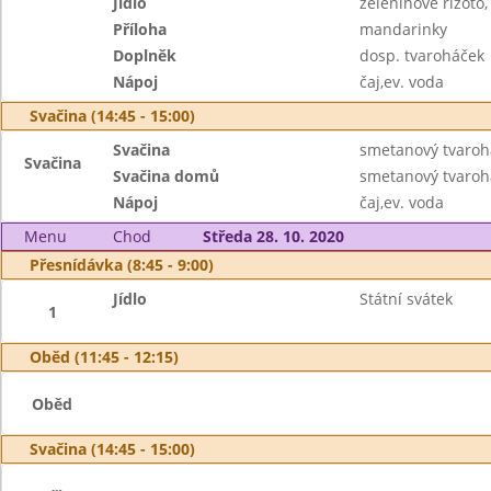
Jídlo
zeleninové rizoto,
Příloha
mandarinky
Doplněk
dosp. tvaroháček
Nápoj
čaj,ev. voda
Svačina (14:45 - 15:00)
Svačina
smetanový tvarohá
Svačina
Svačina domů
smetanový tvaroh
Nápoj
čaj,ev. voda
Menu
Chod
Středa 28. 10. 2020
Přesnídávka (8:45 - 9:00)
Jídlo
Státní svátek
1
Oběd (11:45 - 12:15)
Oběd
Svačina (14:45 - 15:00)