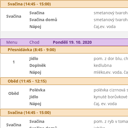
Svačina (14:45 - 15:00)
Svačina
smetanový tvarohá
Svačina
Svačina domů
smetanový tvaroh
Nápoj
čaj,ev. voda
Menu
Chod
Pondělí 19. 10. 2020
Přesnídávka (8:45 - 9:00)
Jídlo
pom. z dor blu, c
1
Doplněk
kedlubna
Nápoj
mléko,ev. voda, ča
Oběd (11:45 - 12:15)
Polévka
polévka cizrnová
Oběd
Jídlo
kynuté borůvkové
Nápoj
čaj, ev. voda
Svačina (14:45 - 15:00)
Svačina
pom. z ryb v tomat
Svačina