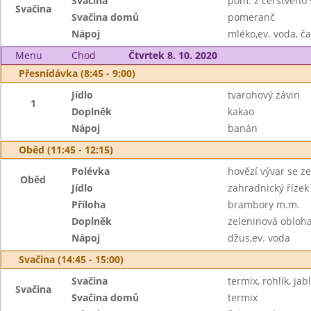
Svačina
pom. z čerstvého 
Svačina
Svačina domů
pomeranč
Nápoj
mléko,ev. voda, ča
Menu
Chod
Čtvrtek 8. 10. 2020
Přesnídávka (8:45 - 9:00)
Jídlo
tvarohový závin
1
Doplněk
kakao
Nápoj
banán
Oběd (11:45 - 12:15)
Polévka
hovězí vývar se z
Oběd
Jídlo
zahradnický řízek
Příloha
brambory m.m.
Doplněk
zeleninová obloha
Nápoj
džus,ev. voda
Svačina (14:45 - 15:00)
Svačina
termix, rohlík, jab
Svačina
Svačina domů
termix