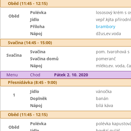
Oběd (11:45 - 12:15)
Polévka
lososový krém s 
Oběd
Jídlo
vepř.kýta přírodn
Příloha
brambory
Nápoj
džus,ev.voda
Svačina (14:45 - 15:00)
Svačina
pom. tvarohová s 
Svačina
Svačina domů
pomeranč
Nápoj
mléko,ev. voda, ča
Menu
Chod
Pátek 2. 10. 2020
Přesnídávka (8:45 - 9:00)
Jídlo
vánočka
1
Doplněk
banán
Nápoj
bílá káva
Oběd (11:45 - 12:15)
Polévka
polévka kapustov
Oběd
Jídlo
hovězí guláš