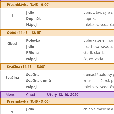
Přesnídávka (8:45 - 9:00)
Jídlo
pom. z tav. sýra 
1
Doplněk
paprika
Nápoj
mléko,ev. voda, ča
Oběd (11:45 - 12:15)
Polévka
polévka zeleninov
Oběd
Jídlo
hrachová kaše, uz
Příloha
steril. okurka
Nápoj
čaj,ev. voda
Svačina (14:45 - 15:00)
Svačina
domácí špaldový pe
Svačina
Svačina domů
knusspi s čokol. 
Nápoj
mléko,ev. voda, ča
Menu
Chod
Úterý 13. 10. 2020
Přesnídávka (8:45 - 9:00)
Jídlo
chléb s máslem 
1