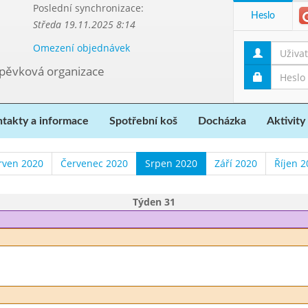
Poslední synchronizace:
Heslo
Středa 19.11.2025 8:14
Omezení objednávek
spěvková organizace
takty a informace
Spotřební koš
Docházka
Aktivity
rven 2020
Červenec 2020
Srpen 2020
Září 2020
Říjen 2
Týden 31