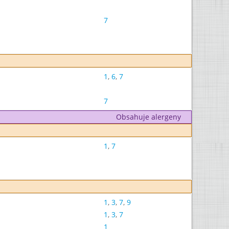
7
1
,
6
,
7
7
Obsahuje alergeny
1
,
7
1
,
3
,
7
,
9
1
,
3
,
7
1