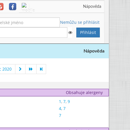
Nápověda
Nemůžu se přihlásit
Nápověda
c 2020
Obsahuje alergeny
1
,
7
,
9
4
,
7
7