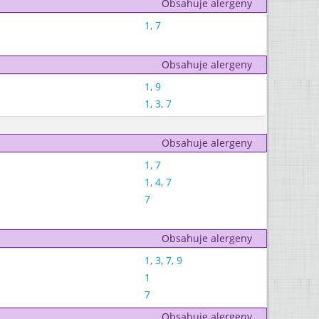
Obsahuje alergeny
1
,
7
Obsahuje alergeny
1
,
9
1
,
3
,
7
Obsahuje alergeny
1
,
7
1
,
4
,
7
7
Obsahuje alergeny
1
,
3
,
7
,
9
1
7
Obsahuje alergeny