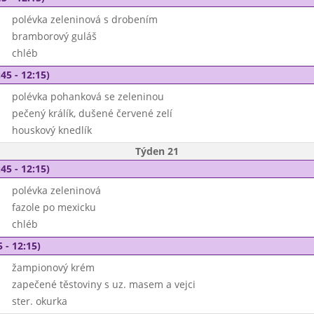
polévka zeleninová s drobením
bramborový guláš
chléb
45 - 12:15)
polévka pohanková se zeleninou
pečený králík, dušené červené zelí
houskový knedlík
Týden 21
45 - 12:15)
polévka zeleninová
fazole po mexicku
chléb
 - 12:15)
žampionový krém
zapečené těstoviny s uz. masem a vejci
ster. okurka