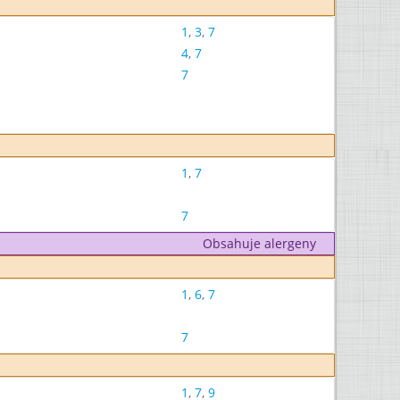
1
,
3
,
7
4
,
7
7
1
,
7
7
Obsahuje alergeny
1
,
6
,
7
7
1
,
7
,
9