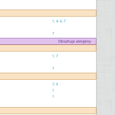
1
,
4
,
6
,
7
7
Obsahuje alergeny
1
,
7
7
7
,
9
1
1