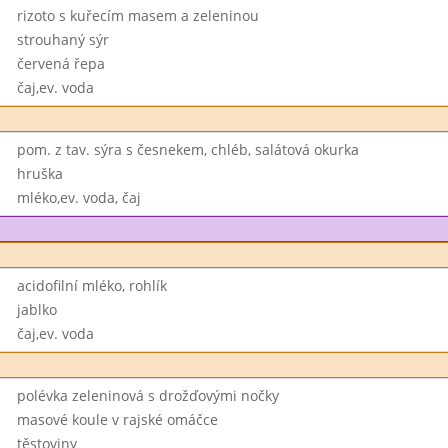
rizoto s kuřecím masem a zeleninou
strouhaný sýr
červená řepa
čaj,ev. voda
pom. z tav. sýra s česnekem, chléb, salátová okurka
hruška
mléko,ev. voda, čaj
acidofilní mléko, rohlík
jablko
čaj,ev. voda
polévka zeleninová s drožďovými nočky
masové koule v rajské omáčce
těstoviny