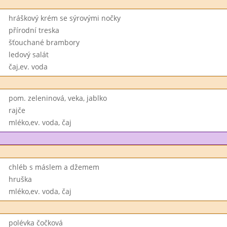
hráškový krém se sýrovými nočky
přírodní treska
šťouchané brambory
ledový salát
čaj,ev. voda
pom. zeleninová, veka, jablko
rajče
mléko,ev. voda, čaj
chléb s máslem a džemem
hruška
mléko,ev. voda, čaj
polévka čočková