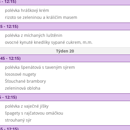
 - 12:15)
polévka hráškový krém
rizoto se zeleninou a králičím masem
5 - 12:15)
polévka z míchaných luštěnin
ovocné kynuté knedlíky sypané cukrem, m.m.
Týden 20
45 - 12:15)
polévka špenátová s taveným sýrem
lososové nugety
Šťouchané brambory
zeleninová obloha
 - 12:15)
polévka z vaječné jíšky
špagety s rajčatovou omáčkou
strouhaný sýr
5 - 12:15)