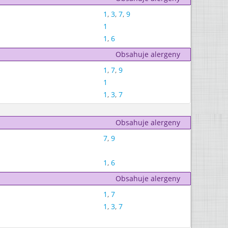
1
,
3
,
7
,
9
1
1
,
6
Obsahuje alergeny
1
,
7
,
9
1
1
,
3
,
7
Obsahuje alergeny
7
,
9
1
,
6
Obsahuje alergeny
1
,
7
1
,
3
,
7