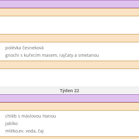
polévka česneková
gnochi s kuřecím masem, rajčaty a smetanou
Týden 22
chléb s máslovou Hanou
jablko
mléko,ev. voda, čaj