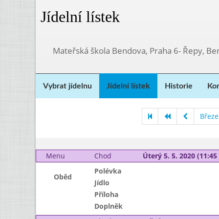
Jídelní lístek
Mateřská škola Bendova, Praha 6- Řepy, Be
Vybrat jídelnu
Jídelní lístek
Historie
Kon
Březe
Menu
Chod
Úterý 5. 5. 2020 (11:45 
Polévka
Oběd
Jídlo
Příloha
Doplněk