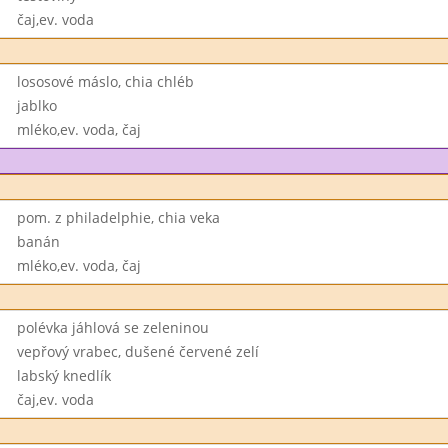
čaj,ev. voda
lososové máslo, chia chléb
jablko
mléko,ev. voda, čaj
pom. z philadelphie, chia veka
banán
mléko,ev. voda, čaj
polévka jáhlová se zeleninou
vepřový vrabec, dušené červené zelí
labský knedlík
čaj,ev. voda