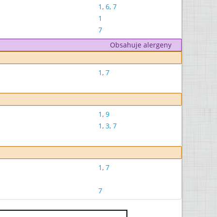
1
,
6
,
7
1
7
Obsahuje alergeny
1
,
7
1
,
9
1
,
3
,
7
1
,
7
7