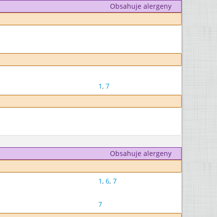
Obsahuje alergeny
1
,
7
Obsahuje alergeny
1
,
6
,
7
7