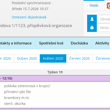
Poslední synchronizace:
Heslo
Středa 15.7.2026 10:37
Omezení objednávek
ndova 1/1123, příspěvková organizace
takty a informace
Spotřební koš
Docházka
Aktivity
n 2020
Duben 2020
Květen 2020
Červen 2020
Červene
Týden 19
- 12:15)
polévka zeleninová s krupicí
přírodní rybí file
brambory m.m.
steril. okurka