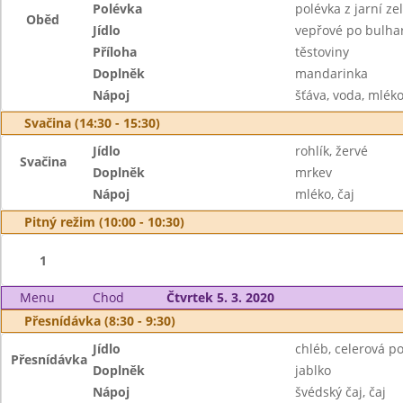
Polévka
polévka z jarní z
Oběd
Jídlo
vepřové po bulha
Příloha
těstoviny
Doplněk
mandarinka
Nápoj
šťáva, voda, mlék
Svačina (14:30 - 15:30)
Jídlo
rohlík, žervé
Svačina
Doplněk
mrkev
Nápoj
mléko, čaj
Pitný režim (10:00 - 10:30)
1
Menu
Chod
Čtvrtek 5. 3. 2020
Přesnídávka (8:30 - 9:30)
Jídlo
chléb, celerová 
Přesnídávka
Doplněk
jablko
Nápoj
švédský čaj, čaj