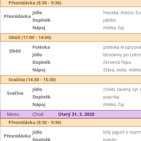
Přesnídávka (8:30 - 9:30)
Jídlo
houska, máslo, š
Přesnídávka
Doplněk
jablko
Nápoj
mléko, čaj
Oběd (11:00 - 14:00)
Polévka
polévka krupicová
Oběd
Jídlo
těstoviny po Lotri
Doplněk
červená řepa
Nápoj
šťáva, voda, mlék
Svačina (14:30 - 15:30)
Jídlo
chléb, tavený sýr
Svačina
Doplněk
paprika
Nápoj
mléko, čaj
Menu
Chod
Úterý 31. 3. 2020
Přesnídávka (8:30 - 9:30)
Jídlo
bílý jogurt s mar
Přesnídávka
Doplněk
banán