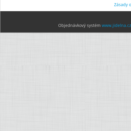
Zásady 
Objednávkový systém
www.jidelna.c