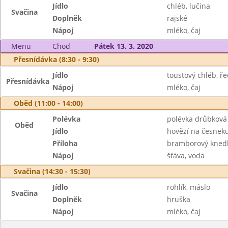
Jídlo
chléb, lučina
Svačina
Doplněk
rajské
Nápoj
mléko, čaj
Menu
Chod
Pátek 13. 3. 2020
Přesnídávka (8:30 - 9:30)
Jídlo
toustový chléb, 
Přesnídávka
Nápoj
mléko, čaj
Oběd (11:00 - 14:00)
Polévka
polévka drůbková
Oběd
Jídlo
hovězí na česnek
Příloha
bramborový knedl
Nápoj
šťáva, voda
Svačina (14:30 - 15:30)
Jídlo
rohlík, máslo
Svačina
Doplněk
hruška
Nápoj
mléko, čaj