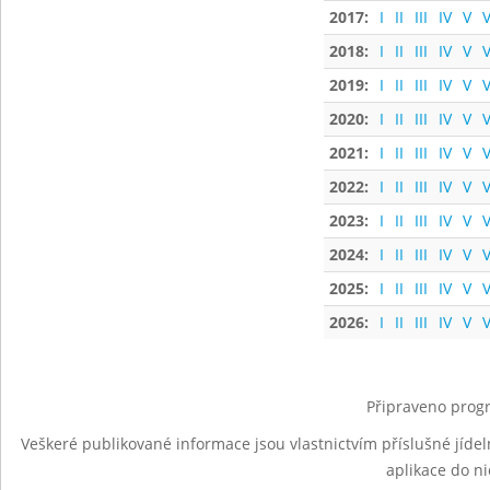
2017:
I
II
III
IV
V
V
2018:
I
II
III
IV
V
V
2019:
I
II
III
IV
V
V
2020:
I
II
III
IV
V
V
2021:
I
II
III
IV
V
V
2022:
I
II
III
IV
V
V
2023:
I
II
III
IV
V
V
2024:
I
II
III
IV
V
V
2025:
I
II
III
IV
V
V
2026:
I
II
III
IV
V
V
Připraveno progr
Veškeré publikované informace jsou vlastnictvím příslušné jídel
aplikace do n