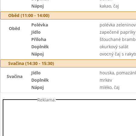
Nápoj
kakao, čaj
Oběd (11:00 - 14:00)
Polévka
polévka zeleninov
Oběd
Jídlo
zapečené papriky
Příloha
šťouchané brambo
Doplněk
okurkový salát
Nápoj
ovocný čaj s raky
Svačina (14:30 - 15:30)
Jídlo
houska, pomazán
Svačina
Doplněk
mrkev
Nápoj
mléko, čaj
Reklama: