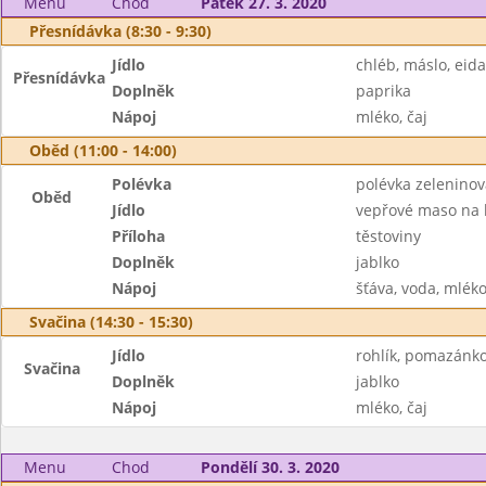
Menu
Chod
Pátek 27. 3. 2020
Přesnídávka (8:30 - 9:30)
Jídlo
chléb, máslo, eid
Přesnídávka
Doplněk
paprika
Nápoj
mléko, čaj
Oběd (11:00 - 14:00)
Polévka
polévka zeleninová
Oběd
Jídlo
vepřové maso na
Příloha
těstoviny
Doplněk
jablko
Nápoj
šťáva, voda, mlék
Svačina (14:30 - 15:30)
Jídlo
rohlík, pomazánko
Svačina
Doplněk
jablko
Nápoj
mléko, čaj
Menu
Chod
Pondělí 30. 3. 2020