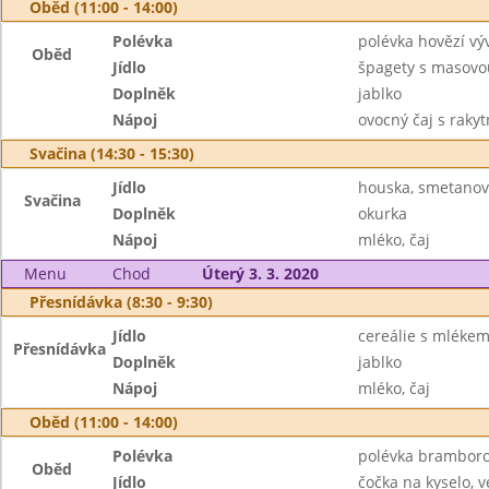
Oběd (11:00 - 14:00)
Polévka
polévka hovězí vý
Oběd
Jídlo
špagety s masovo
Doplněk
jablko
Nápoj
ovocný čaj s raky
Svačina (14:30 - 15:30)
Jídlo
houska, smetanový
Svačina
Doplněk
okurka
Nápoj
mléko, čaj
Menu
Chod
Úterý 3. 3. 2020
Přesnídávka (8:30 - 9:30)
Jídlo
cereálie s mléke
Přesnídávka
Doplněk
jablko
Nápoj
mléko, čaj
Oběd (11:00 - 14:00)
Polévka
polévka brambor
Oběd
Jídlo
čočka na kyselo, v