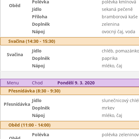
Polévka
polévka kmínová
Oběd
Jídlo
sekaná pečeně
Příloha
bramborová kaše
Doplněk
zelenina
Nápoj
ovocný čaj, voda
Svačina (14:30 - 15:30)
Jídlo
chléb, pomazánko
Svačina
Doplněk
paprika
Nápoj
mléko, čaj
Menu
Chod
Pondělí 9. 3. 2020
Přesnídávka (8:30 - 9:30)
Jídlo
slunečnicový chl
Přesnídávka
Doplněk
mrkev
Nápoj
mléko, čaj
Oběd (11:00 - 14:00)
Polévka
polévka zeleninov
Oběd