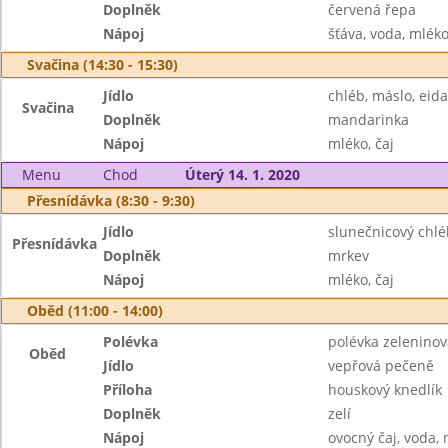
Doplněk
červená řepa
Nápoj
šťáva, voda, mlék
Svačina (14:30 - 15:30)
Jídlo
chléb, máslo, eid
Svačina
Doplněk
mandarinka
Nápoj
mléko, čaj
Menu
Chod
Úterý 14. 1. 2020
Přesnídávka (8:30 - 9:30)
Jídlo
slunečnicový chl
Přesnídávka
Doplněk
mrkev
Nápoj
mléko, čaj
Oběd (11:00 - 14:00)
Polévka
polévka zeleninov
Oběd
Jídlo
vepřová pečeně
Příloha
houskový knedlík
Doplněk
zelí
Nápoj
ovocný čaj, voda,