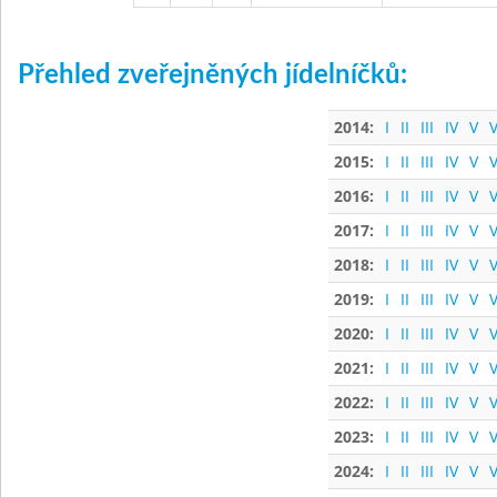
Přehled zveřejněných jídelníčků:
2014:
I
II
III
IV
V
V
2015:
I
II
III
IV
V
V
2016:
I
II
III
IV
V
V
2017:
I
II
III
IV
V
V
2018:
I
II
III
IV
V
V
2019:
I
II
III
IV
V
V
2020:
I
II
III
IV
V
V
2021:
I
II
III
IV
V
V
2022:
I
II
III
IV
V
V
2023:
I
II
III
IV
V
V
2024:
I
II
III
IV
V
V