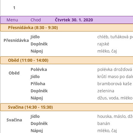
1
Menu
Chod
Čtvrtek 30. 1. 2020
Přesnídávka (8:30 - 9:30)
Jídlo
chléb, tuňáková 
Přesnídávka
Doplněk
rajské
Nápoj
mléko, čaj
Oběd (11:00 - 14:00)
Polévka
polévka drožďová
Oběd
Jídlo
krůtí maso po da
Příloha
bramborová kaše
Doplněk
zelenina
Nápoj
džus, voda, mléko
Svačina (14:30 - 15:30)
Jídlo
houska, máslo, d
Svačina
Doplněk
banán
Nápoj
mléko, čaj