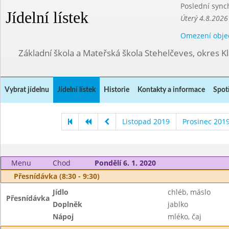
Poslední sync
Jídelní lístek
Úterý 4.8.2026
Omezení obje
Základní škola a Mateřská škola Stehelčeves, okres K
Vybrat jídelnu
Jídelní lístek
Historie
Kontakty a informace
Spot
Listopad 2019
Prosinec 201
Menu
Chod
Pondělí 6. 1. 2020
Přesnídávka (8:30 - 9:30)
Jídlo
chléb, máslo
Přesnídávka
Doplněk
jablko
Nápoj
mléko, čaj