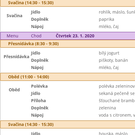
Svačina (14:30 - 15:30)
Jídlo
rohlík, máslo, šun
Svačina
Doplněk
paprika
Nápoj
mléko, čaj
Menu
Chod
Čtvrtek 23. 1. 2020
Přesnídávka (8:30 - 9:30)
Jídlo
bílý jogurt
Přesnídávka
Doplněk
piškoty, banán
Nápoj
mléko, čaj
Oběd (11:00 - 14:00)
Polévka
polévka zeleninová
Oběd
Jídlo
sekaná pečeně se
Příloha
šťouchané bramb
Doplněk
zelenina
Nápoj
voda s citronem, 
Svačina (14:30 - 15:30)
Jídlo
houska, máslo