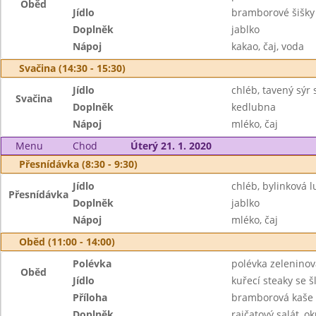
Oběd
Jídlo
bramborové šišky
Doplněk
jablko
Nápoj
kakao, čaj, voda
Svačina (14:30 - 15:30)
Jídlo
chléb, tavený sýr
Svačina
Doplněk
kedlubna
Nápoj
mléko, čaj
Menu
Chod
Úterý 21. 1. 2020
Přesnídávka (8:30 - 9:30)
Jídlo
chléb, bylinková l
Přesnídávka
Doplněk
jablko
Nápoj
mléko, čaj
Oběd (11:00 - 14:00)
Polévka
polévka zeleninov
Oběd
Jídlo
kuřecí steaky se 
Příloha
bramborová kaše
Doplněk
rajčatový salát, o