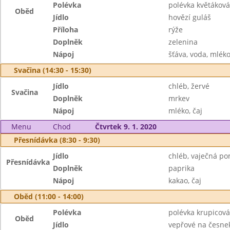
Polévka
polévka květáková
Oběd
Jídlo
hovězí guláš
Příloha
rýže
Doplněk
zelenina
Nápoj
šťáva, voda, mlék
Svačina (14:30 - 15:30)
Jídlo
chléb, žervé
Svačina
Doplněk
mrkev
Nápoj
mléko, čaj
Menu
Chod
Čtvrtek 9. 1. 2020
Přesnídávka (8:30 - 9:30)
Jídlo
chléb, vaječná p
Přesnídávka
Doplněk
paprika
Nápoj
kakao, čaj
Oběd (11:00 - 14:00)
Polévka
polévka krupicová
Oběd
Jídlo
vepřové na česne