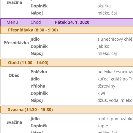
Svačina
Doplněk
okurka
Nápoj
mléko, čaj
Menu
Chod
Pátek 24. 1. 2020
Přesnídávka (8:30 - 9:30)
Jídlo
slunečnicový chl
Přesnídávka
Doplněk
jablko
Nápoj
mléko, čaj
Oběd (11:00 - 14:00)
Polévka
polévka česnekov
Oběd
Jídlo
kuřecí guláš po T
Příloha
těstoviny
Doplněk
kiwi
Nápoj
džus, voda, mléko
Svačina (14:30 - 15:30)
Jídlo
rohlík, pomazánko
Svačina
Doplněk
kapie
Nápoj
mléko, čaj