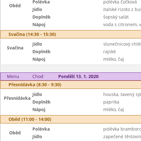
Polévka
polévka čočková
Oběd
Jídlo
italské rizoto z b
Doplněk
šopský salát
Nápoj
voda s citronem, 
Svačina (14:30 - 15:30)
Jídlo
slunečnicový chlé
Svačina
Doplněk
rajské
Nápoj
mléko, čaj
Menu
Chod
Pondělí 13. 1. 2020
Přesnídávka (8:30 - 9:30)
Jídlo
houska, tavený sý
Přesnídávka
Doplněk
paprika
Nápoj
mléko, čaj
Oběd (11:00 - 14:00)
Polévka
polévka brambor
Oběd
Jídlo
zapečené těstovi