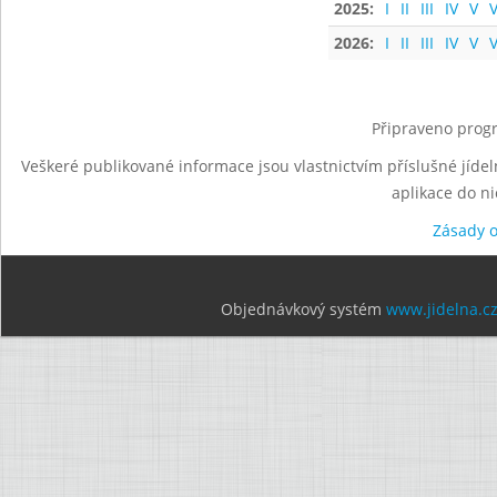
2025:
I
II
III
IV
V
V
2026:
I
II
III
IV
V
V
Připraveno progr
Veškeré publikované informace jsou vlastnictvím příslušné jídel
aplikace do n
Zásady 
Objednávkový systém
www.jidelna.c