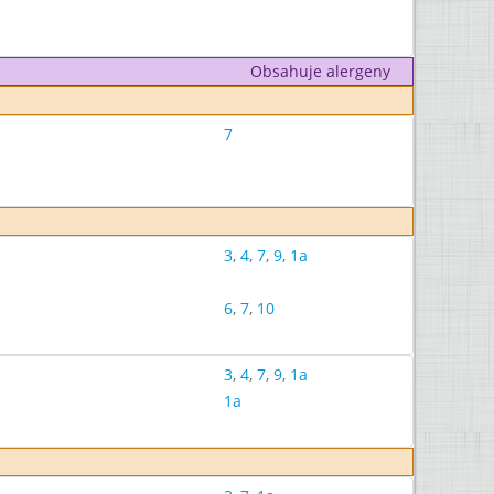
Obsahuje alergeny
7
3
,
4
,
7
,
9
,
1a
6
,
7
,
10
3
,
4
,
7
,
9
,
1a
1a