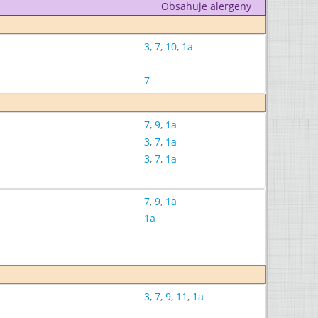
Obsahuje alergeny
3
,
7
,
10
,
1a
7
7
,
9
,
1a
3
,
7
,
1a
3
,
7
,
1a
7
,
9
,
1a
1a
3
,
7
,
9
,
11
,
1a