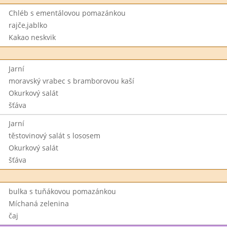
Chléb s ementálovou pomazánkou
rajče,jablko
Kakao neskvik
Jarní
moravský vrabec s bramborovou kaší
Okurkový salát
šťáva
Jarní
těstovinový salát s lososem
Okurkový salát
šťáva
bulka s tuňákovou pomazánkou
Míchaná zelenina
čaj