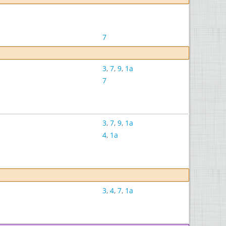
7
3
,
7
,
9
,
1a
7
3
,
7
,
9
,
1a
4
,
1a
3
,
4
,
7
,
1a