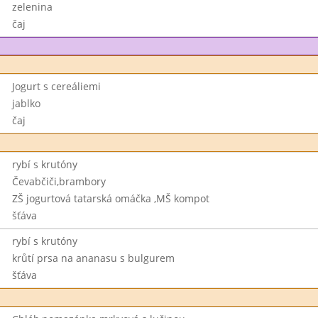
zelenina
čaj
Jogurt s cereáliemi
jablko
čaj
rybí s krutóny
Čevabčiči,brambory
ZŠ jogurtová tatarská omáčka ,MŠ kompot
šťáva
rybí s krutóny
krůtí prsa na ananasu s bulgurem
šťáva