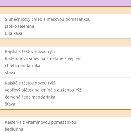
Slunečnicový chléb s masovou pomazánkou
jablko,zelenina
Bílá káva
Rajská s těstovinovou rýží
luštěninová směs na smetaně s vejcem
chléb,mandarinka
šťáva
Rajská s těstovinovou rýží
vepřový plátek na kmíně s dušenou rýží
červená řepa,mandarinka
šťáva
Kaiserka s vitamínovou pomazánkou
kedlubna