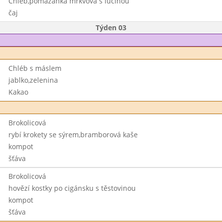
Chléb,pomazánka mrkvová s lučinou
čaj
Týden 03
Chléb s máslem
jablko,zelenina
Kakao
Brokolicová
rybí krokety se sýrem,bramborová kaše
kompot
šťáva
Brokolicová
hovězí kostky po cigánsku s těstovinou
kompot
šťáva