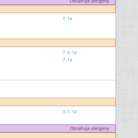
Obsahuje alergeny
7
,
1a
7
,
9
,
1a
7
,
1a
3
,
7
,
1a
Obsahuje alergeny