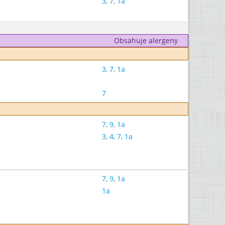
3
,
7
,
1a
Obsahuje alergeny
3
,
7
,
1a
7
7
,
9
,
1a
3
,
4
,
7
,
1a
7
,
9
,
1a
1a