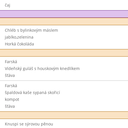
čaj
Chléb s bylinkovým máslem
jablko,zelenina
Horká čokoláda
Farská
Vídeňský guláš s houskovým knedlíkem
šťáva
Farská
špaldová kaše sypaná skořicí
kompot
šťáva
Knuspi se sýrovou pěnou