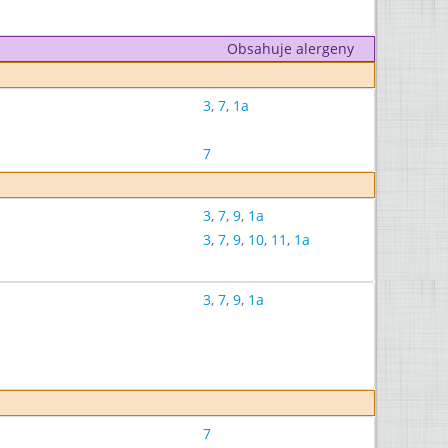
Obsahuje alergeny
3
,
7
,
1a
7
3
,
7
,
9
,
1a
3
,
7
,
9
,
10
,
11
,
1a
3
,
7
,
9
,
1a
7