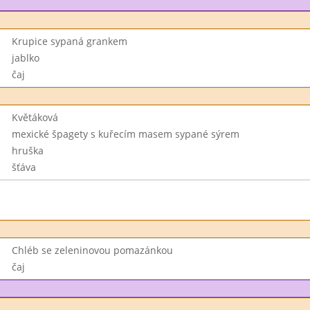
Krupice sypaná grankem
jablko
čaj
Květáková
mexické špagety s kuřecím masem sypané sýrem
hruška
šťáva
Chléb se zeleninovou pomazánkou
čaj