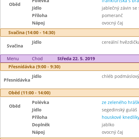
Polévka
frankfurtská s b
Oběd
Jídlo
jablečný závin se 
Příloha
pomeranč
Nápoj
ovocný čaj
Svačina (14:00 - 14:30)
Jídlo
cereální hvězdičk
Svačina
Menu
Chod
Středa 22. 5. 2019
Přesnídávka (9:00 - 9:30)
Jídlo
chléb podmáslový
Přesnídávka
Oběd (11:00 - 14:00)
Polévka
ze zeleného hráš
Oběd
Jídlo
segedinský guláš
Příloha
houskové knedlík
Doplněk
jablko
Nápoj
ovocný čaj