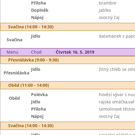
Příloha
brambor
Doplněk
jablko
Nápoj
ovocný čaj
Svačina (14:00 - 14:30)
Jídlo
dalamánek s papr
Svačina
Menu
Chod
Čtvrtek 16. 5. 2019
Přesnídávka (9:00 - 9:30)
Jídlo
žitný chléb se z
Přesnídávka
Oběd (11:00 - 14:00)
Polévka
hovězí vývar s nu
Oběd
Jídlo
rajská omáčka,va
Příloha
semolinové těstov
Nápoj
ovocný čaj
Svačina (14:00 - 14:30)
Jídlo
cereální plátek s