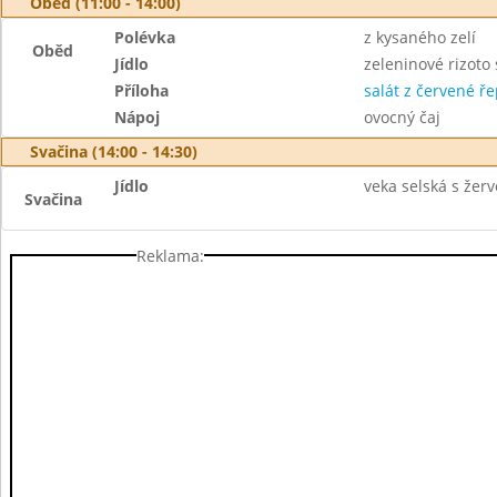
Oběd (11:00 - 14:00)
Polévka
z kysaného zelí
Oběd
Jídlo
zeleninové rizot
Příloha
salát z červené ř
Nápoj
ovocný čaj
Svačina (14:00 - 14:30)
Jídlo
veka selská s žerv
Svačina
Reklama: