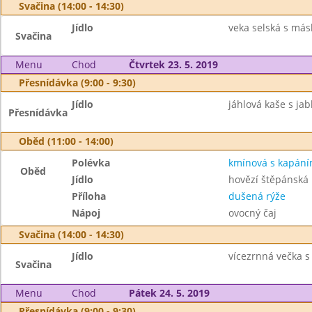
Svačina (14:00 - 14:30)
Jídlo
veka selská s má
Svačina
Menu
Chod
Čtvrtek 23. 5. 2019
Přesnídávka (9:00 - 9:30)
Jídlo
jáhlová kaše s jab
Přesnídávka
Oběd (11:00 - 14:00)
Polévka
kmínová s kapán
Oběd
Jídlo
hovězí štěpánská
Příloha
dušená rýže
Nápoj
ovocný čaj
Svačina (14:00 - 14:30)
Jídlo
vícezrnná večka s
Svačina
Menu
Chod
Pátek 24. 5. 2019
Přesnídávka (9:00 - 9:30)