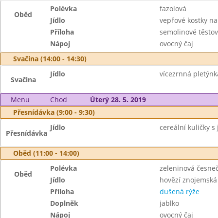
Polévka
fazolová
Oběd
Jídlo
vepřové kostky na
Příloha
semolinové těstov
Nápoj
ovocný čaj
Svačina (14:00 - 14:30)
Jídlo
vícezrnná pletýnk
Svačina
Menu
Chod
Úterý 28. 5. 2019
Přesnídávka (9:00 - 9:30)
Jídlo
cereální kuličky s 
Přesnídávka
Oběd (11:00 - 14:00)
Polévka
zeleninová česne
Oběd
Jídlo
hovězí znojemská
Příloha
dušená rýže
Doplněk
jablko
Nápoj
ovocný čaj