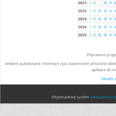
2021:
I
II
IV
V
V
2022:
I
II
III
IV
V
V
2023:
I
II
III
IV
V
V
2024:
I
II
III
IV
V
V
2025:
I
II
III
IV
V
V
Připraveno progr
Veškeré publikované informace jsou vlastnictvím příslušné jídel
aplikace do n
Zásady 
Objednávkový systém
www.jidelna.c