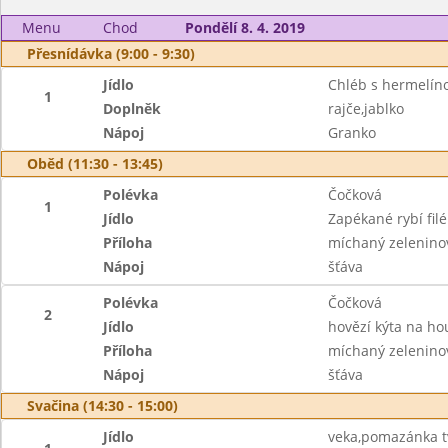
Menu
Chod
Pondělí 8. 4. 2019
Přesnídávka (9:00 - 9:30)
Jídlo
Chléb s hermelí
1
Doplněk
rajče,jablko
Nápoj
Granko
Oběd (11:30 - 13:45)
Polévka
Čočková
1
Jídlo
Zapékané rybí fil
Příloha
míchaný zeleninov
Nápoj
šťáva
Polévka
Čočková
2
Jídlo
hovězí kýta na h
Příloha
míchaný zeleninov
Nápoj
šťáva
Svačina (14:30 - 15:00)
Jídlo
veka,pomazánka 