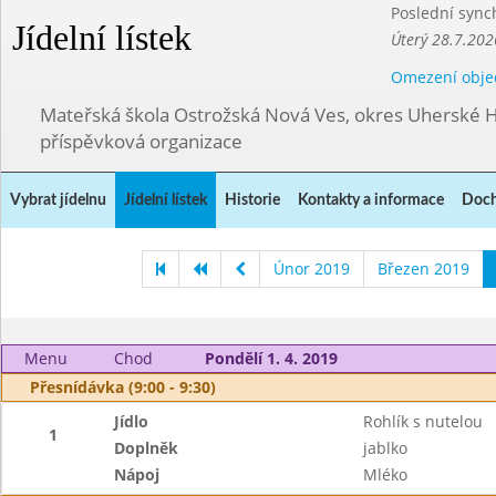
Poslední sync
Jídelní lístek
Úterý 28.7.202
Omezení obje
Mateřská škola Ostrožská Nová Ves, okres Uherské H
příspěvková organizace
Vybrat jídelnu
Jídelní lístek
Historie
Kontakty a informace
Doch
Únor 2019
Březen 2019
Menu
Chod
Pondělí 1. 4. 2019
Přesnídávka (9:00 - 9:30)
Jídlo
Rohlík s nutelou
1
Doplněk
jablko
Nápoj
Mléko