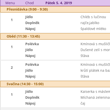
Menu
Chod
Pátek 5. 4. 2019
Přesnídávka (9:00 - 9:30)
Jídlo
Chléb s lučinou
1
Doplněk
rajče,jablko
Nápoj
špaldové mléko
Oběd (11:30 - 13:45)
Polévka
Kmínová s mušlič
1
Jídlo
Dušené zelí s mo
Nápoj
šťáva
Polévka
Kmínová s mušlič
2
Jídlo
krůtí plátek na b
Nápoj
šťáva
Svačina (14:30 - 15:00)
Jídlo
Kaiserka s másle
1
Doplněk
Míchaná zelenina
Nápoj
čaj