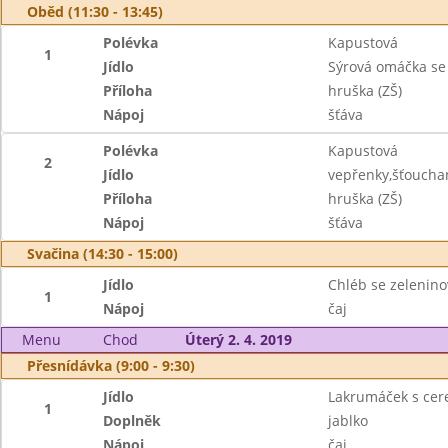
Oběd (11:30 - 13:45)
Polévka
Kapustová
1
Jídlo
Sýrová omáčka se
Příloha
hruška (ZŠ)
Nápoj
šťáva
Polévka
Kapustová
2
Jídlo
vepřenky,šťouch
Příloha
hruška (ZŠ)
Nápoj
šťáva
Svačina (14:30 - 15:00)
Jídlo
Chléb se zelenin
1
Nápoj
čaj
Menu
Chod
Úterý 2. 4. 2019
Přesnídávka (9:00 - 9:30)
Jídlo
Lakrumáček s cer
1
Doplněk
jablko
Nápoj
čaj