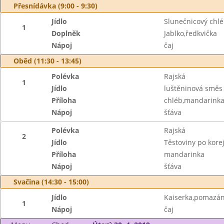
Přesnídávka (9:00 - 9:30)
Jídlo
Slunečnicový chl
1
Doplněk
Jablko,ředkvička
Nápoj
čaj
Oběd (11:30 - 13:45)
Polévka
Rajská
1
Jídlo
luštěninová směs
Příloha
chléb,mandarink
Nápoj
šťáva
Polévka
Rajská
2
Jídlo
Těstoviny po kor
Příloha
mandarinka
Nápoj
šťáva
Svačina (14:30 - 15:00)
Jídlo
Kaiserka,pomazánk
1
Nápoj
čaj