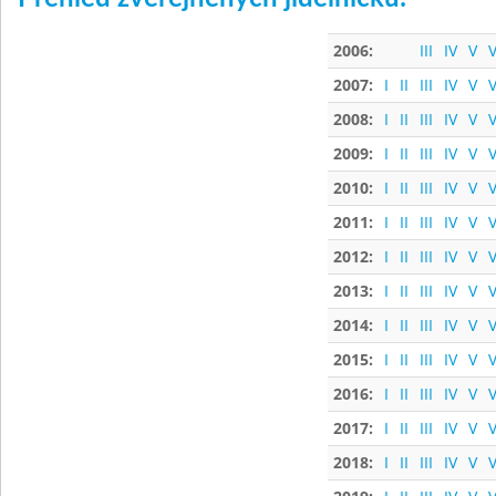
2006:
III
IV
V
V
2007:
I
II
III
IV
V
V
2008:
I
II
III
IV
V
V
2009:
I
II
III
IV
V
V
2010:
I
II
III
IV
V
V
2011:
I
II
III
IV
V
V
2012:
I
II
III
IV
V
V
2013:
I
II
III
IV
V
V
2014:
I
II
III
IV
V
V
2015:
I
II
III
IV
V
V
2016:
I
II
III
IV
V
V
2017:
I
II
III
IV
V
V
2018:
I
II
III
IV
V
V