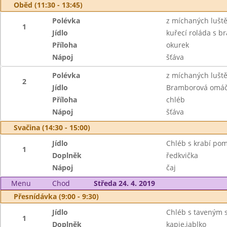
Oběd (11:30 - 13:45)
Polévka
z míchaných lušt
1
Jídlo
kuřecí roláda s b
Příloha
okurek
Nápoj
šťáva
Polévka
z míchaných lušt
2
Jídlo
Bramborová omáč
Příloha
chléb
Nápoj
šťáva
Svačina (14:30 - 15:00)
Jídlo
Chléb s krabí po
1
Doplněk
ředkvička
Nápoj
čaj
Menu
Chod
Středa 24. 4. 2019
Přesnídávka (9:00 - 9:30)
Jídlo
Chléb s taveným 
1
Doplněk
kapie,jablko