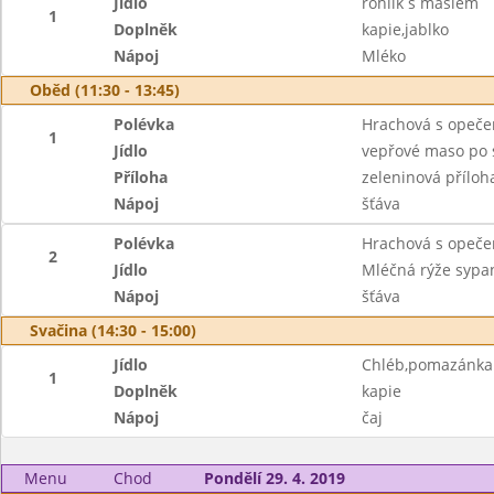
Jídlo
rohlík s máslem
1
Doplněk
kapie,jablko
Nápoj
Mléko
Oběd (11:30 - 13:45)
Polévka
Hrachová s opeče
1
Jídlo
vepřové maso po 
Příloha
zeleninová příloh
Nápoj
šťáva
Polévka
Hrachová s opeče
2
Jídlo
Mléčná rýže sypan
Nápoj
šťáva
Svačina (14:30 - 15:00)
Jídlo
Chléb,pomazánka c
1
Doplněk
kapie
Nápoj
čaj
Menu
Chod
Pondělí 29. 4. 2019