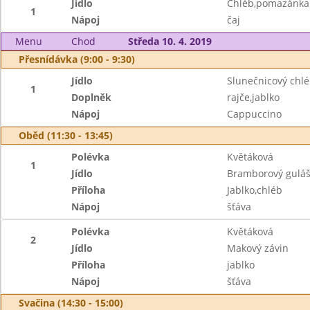
Jídlo
Chléb,pomazánka z
1
Nápoj
čaj
Menu
Chod
Středa 10. 4. 2019
Přesnídávka (9:00 - 9:30)
Jídlo
Slunečnicový chl
1
Doplněk
rajče,jablko
Nápoj
Cappuccino
Oběd (11:30 - 13:45)
Polévka
Květáková
1
Jídlo
Bramborový gulá
Příloha
Jablko,chléb
Nápoj
šťáva
Polévka
Květáková
2
Jídlo
Makový závin
Příloha
jablko
Nápoj
šťáva
Svačina (14:30 - 15:00)