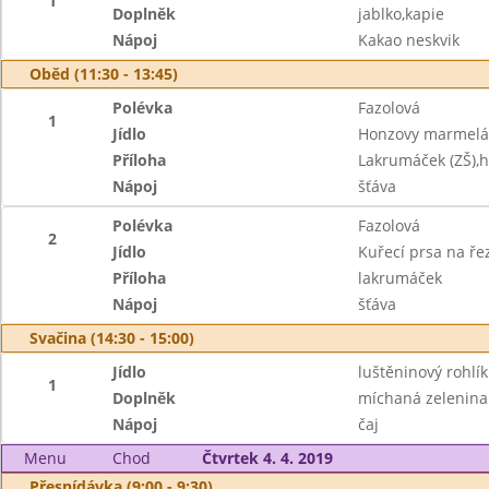
1
Doplněk
jablko,kapie
Nápoj
Kakao neskvik
Oběd (11:30 - 13:45)
Polévka
Fazolová
1
Jídlo
Honzovy marmelá
Příloha
Lakrumáček (ZŠ),h
Nápoj
šťáva
Polévka
Fazolová
2
Jídlo
Kuřecí prsa na ře
Příloha
lakrumáček
Nápoj
šťáva
Svačina (14:30 - 15:00)
Jídlo
luštěninový rohlí
1
Doplněk
míchaná zelenina
Nápoj
čaj
Menu
Chod
Čtvrtek 4. 4. 2019
Přesnídávka (9:00 - 9:30)