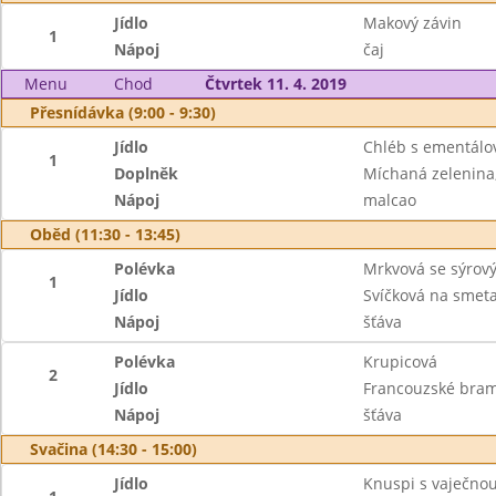
Jídlo
Makový závin
1
Nápoj
čaj
Menu
Chod
Čtvrtek 11. 4. 2019
Přesnídávka (9:00 - 9:30)
Jídlo
Chléb s ementál
1
Doplněk
Míchaná zelenina,
Nápoj
malcao
Oběd (11:30 - 13:45)
Polévka
Mrkvová se sýro
1
Jídlo
Svíčková na smet
Nápoj
šťáva
Polévka
Krupicová
2
Jídlo
Francouzské bra
Nápoj
šťáva
Svačina (14:30 - 15:00)
Jídlo
Knuspi s vaječn