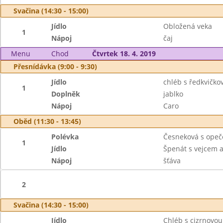
Svačina (14:30 - 15:00)
Jídlo
Obložená veka
1
Nápoj
čaj
Menu
Chod
Čtvrtek 18. 4. 2019
Přesnídávka (9:00 - 9:30)
Jídlo
chléb s ředkvičk
1
Doplněk
jablko
Nápoj
Caro
Oběd (11:30 - 13:45)
Polévka
Česneková s ope
1
Jídlo
Špenát s vejcem 
Nápoj
šťáva
2
Svačina (14:30 - 15:00)
Jídlo
Chléb s cizrnovo