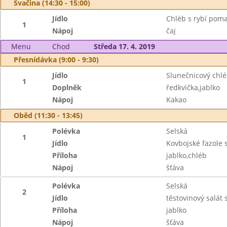
Svačina (14:30 - 15:00)
Jídlo
Chléb s rybí pom
1
Nápoj
čaj
Menu
Chod
Středa 17. 4. 2019
Přesnídávka (9:00 - 9:30)
Jídlo
Slunečnicový ch
1
Doplněk
ředkvička,jablko
Nápoj
Kakao
Oběd (11:30 - 13:45)
Polévka
Selská
1
Jídlo
Kovbojské fazole
Příloha
jablko,chléb
Nápoj
šťáva
Polévka
Selská
2
Jídlo
těstovinový salát
Příloha
jablko
Nápoj
šťáva