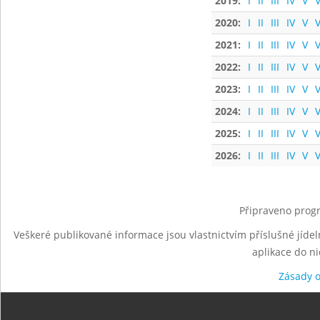
2019:
I
II
III
IV
V
V
2020:
I
II
III
IV
V
V
2021:
I
II
III
IV
V
V
2022:
I
II
III
IV
V
V
2023:
I
II
III
IV
V
V
2024:
I
II
III
IV
V
V
2025:
I
II
III
IV
V
V
2026:
I
II
III
IV
V
V
Připraveno progr
Veškeré publikované informace jsou vlastnictvím příslušné jídel
aplikace do n
Zásady 