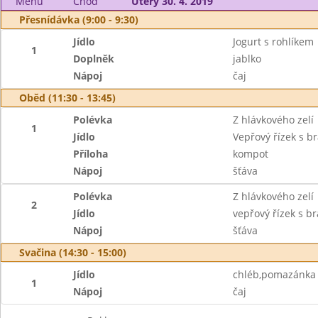
Menu
Chod
Úterý 30. 4. 2019
Přesnídávka (9:00 - 9:30)
Jídlo
Jogurt s rohlíkem
1
Doplněk
jablko
Nápoj
čaj
Oběd (11:30 - 13:45)
Polévka
Z hlávkového zelí
1
Jídlo
Vepřový řízek s b
Příloha
kompot
Nápoj
šťáva
Polévka
Z hlávkového zelí
2
Jídlo
vepřový řízek s 
Nápoj
šťáva
Svačina (14:30 - 15:00)
Jídlo
chléb,pomazánka 
1
Nápoj
čaj