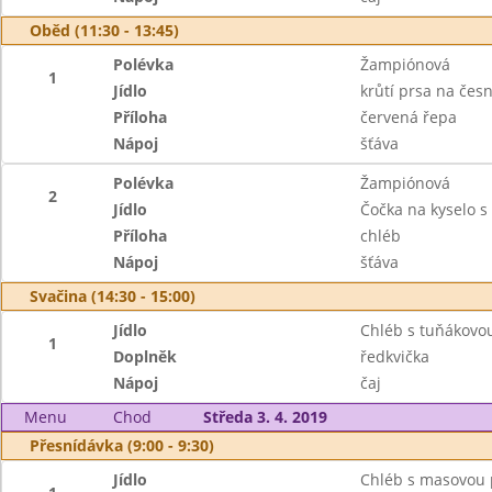
Oběd (11:30 - 13:45)
Polévka
Žampiónová
1
Jídlo
krůtí prsa na če
Příloha
červená řepa
Nápoj
šťáva
Polévka
Žampiónová
2
Jídlo
Čočka na kyselo s
Příloha
chléb
Nápoj
šťáva
Svačina (14:30 - 15:00)
Jídlo
Chléb s tuňákov
1
Doplněk
ředkvička
Nápoj
čaj
Menu
Chod
Středa 3. 4. 2019
Přesnídávka (9:00 - 9:30)
Jídlo
Chléb s masovou