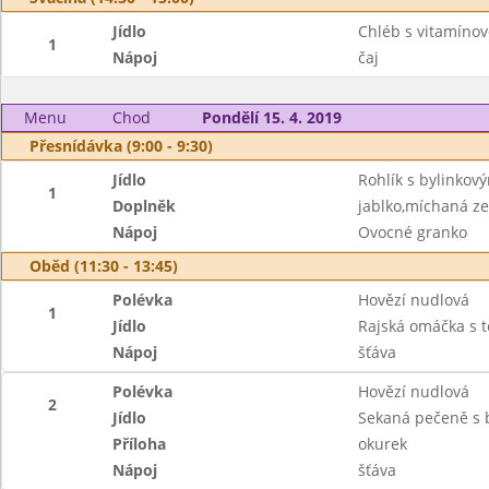
Jídlo
Chléb s vitamín
1
Nápoj
čaj
Menu
Chod
Pondělí 15. 4. 2019
Přesnídávka (9:00 - 9:30)
Jídlo
Rohlík s bylinko
1
Doplněk
jablko,míchaná ze
Nápoj
Ovocné granko
Oběd (11:30 - 13:45)
Polévka
Hovězí nudlová
1
Jídlo
Rajská omáčka s 
Nápoj
šťáva
Polévka
Hovězí nudlová
2
Jídlo
Sekaná pečeně s 
Příloha
okurek
Nápoj
šťáva