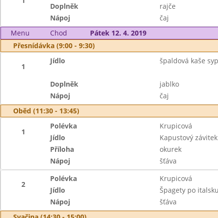
1
Doplněk
rajče
Nápoj
čaj
Menu
Chod
Pátek 12. 4. 2019
Přesnídávka (9:00 - 9:30)
Jídlo
špaldová kaše syp
1
Doplněk
jablko
Nápoj
čaj
Oběd (11:30 - 13:45)
Polévka
Krupicová
1
Jídlo
Kapustový závite
Příloha
okurek
Nápoj
šťáva
Polévka
Krupicová
2
Jídlo
Špagety po itals
Nápoj
šťáva
Svačina (14:30 - 15:00)