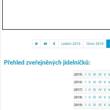
Leden 2019
Únor 2019
Přehled zveřejněných jídelníčků:
2015:
I
II
III
IV
V
V
2016:
I
II
III
IV
V
V
2017:
I
II
III
IV
V
V
2018:
I
II
III
IV
V
V
2019:
I
II
III
IV
V
V