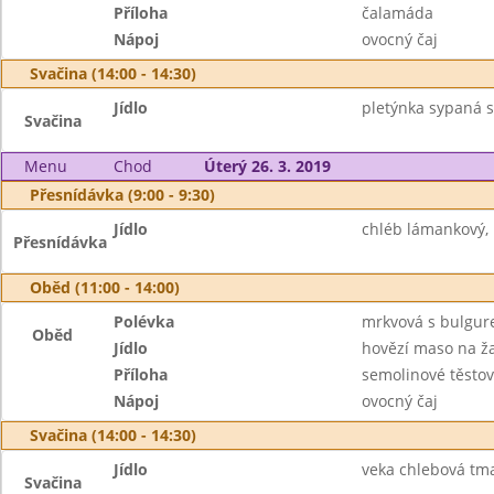
Příloha
čalamáda
Nápoj
ovocný čaj
Svačina (14:00 - 14:30)
Jídlo
pletýnka sypaná 
Svačina
Menu
Chod
Úterý 26. 3. 2019
Přesnídávka (9:00 - 9:30)
Jídlo
chléb lámankový, 
Přesnídávka
Oběd (11:00 - 14:00)
Polévka
mrkvová s bulgu
Oběd
Jídlo
hovězí maso na 
Příloha
semolinové těstov
Nápoj
ovocný čaj
Svačina (14:00 - 14:30)
Jídlo
veka chlebová tm
Svačina