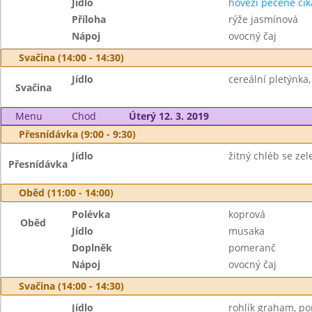
Jídlo
hovězí pečeně ci
Příloha
rýže jasmínová
Nápoj
ovocný čaj
Svačina (14:00 - 14:30)
Jídlo
cereální pletýnka
Svačina
Menu
Chod
Úterý 12. 3. 2019
Přesnídávka (9:00 - 9:30)
Jídlo
žitný chléb se ze
Přesnídávka
Oběd (11:00 - 14:00)
Polévka
koprová
Oběd
Jídlo
musaka
Doplněk
pomeranč
Nápoj
ovocný čaj
Svačina (14:00 - 14:30)
Jídlo
rohlík graham, p