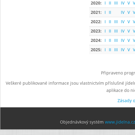
2020:
I
II
III
IV
V
V
2021:
I
II
IV
V
V
2022:
I
II
III
IV
V
V
2023:
I
II
III
IV
V
V
2024:
I
II
III
IV
V
V
2025:
I
II
III
IV
V
V
Připraveno progr
Veškeré publikované informace jsou vlastnictvím příslušné jídel
aplikace do n
Zásady 
Objednávkový systém
www.jidelna.c