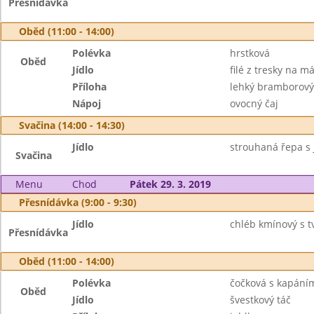
Přesnídávka
Oběd (11:00 - 14:00)
Polévka
hrstková
Oběd
Jídlo
filé z tresky na m
Příloha
lehký bramborový
Nápoj
ovocný čaj
Svačina (14:00 - 14:30)
Jídlo
strouhaná řepa s j
Svačina
Menu
Chod
Pátek 29. 3. 2019
Přesnídávka (9:00 - 9:30)
Jídlo
chléb kmínový s 
Přesnídávka
Oběd (11:00 - 14:00)
Polévka
čočková s kapání
Oběd
Jídlo
švestkový táč