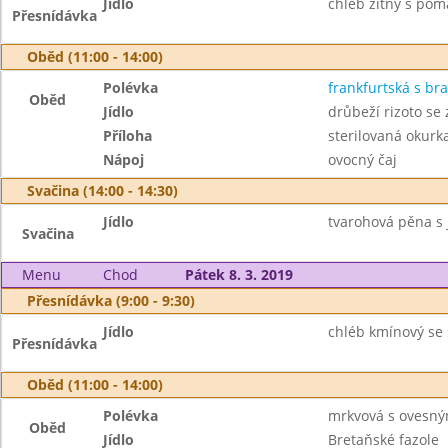
Jídlo
chléb žitný s pom
Přesnídávka
Oběd (11:00 - 14:00)
Polévka
frankfurtská s b
Oběd
Jídlo
drůbeží rizoto se
Příloha
sterilovaná okurk
Nápoj
ovocný čaj
Svačina (14:00 - 14:30)
Jídlo
tvarohová pěna s j
Svačina
Menu
Chod
Pátek 8. 3. 2019
Přesnídávka (9:00 - 9:30)
Jídlo
chléb kmínový se
Přesnídávka
Oběd (11:00 - 14:00)
Polévka
mrkvová s ovesný
Oběd
Jídlo
Bretaňské fazole