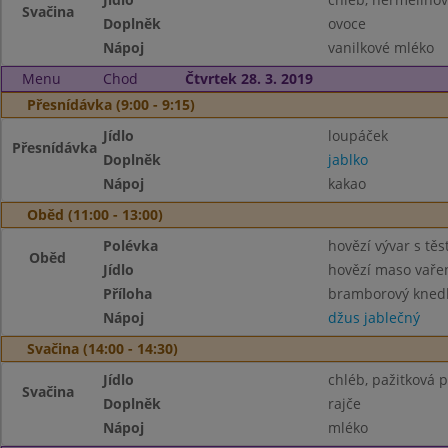
Svačina
Doplněk
ovoce
Nápoj
vanilkové mléko
Menu
Chod
Čtvrtek 28. 3. 2019
Přesnídávka (9:00 - 9:15)
Jídlo
loupáček
Přesnídávka
Doplněk
jablko
Nápoj
kakao
Oběd (11:00 - 13:00)
Polévka
hovězí vývar s tě
Oběd
Jídlo
hovězí maso vaře
Příloha
bramborový knedl
Nápoj
džus jablečný
Svačina (14:00 - 14:30)
Jídlo
chléb, pažitková
Svačina
Doplněk
rajče
Nápoj
mléko