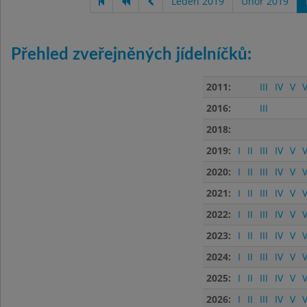
Leden 2019
Únor 2019
Přehled zveřejněných jídelníčků:
2011:
III
IV
V
V
2016:
III
2018:
2019:
I
II
III
IV
V
V
2020:
I
II
III
IV
V
V
2021:
I
II
III
IV
V
V
2022:
I
II
III
IV
V
V
2023:
I
II
III
IV
V
V
2024:
I
II
III
IV
V
V
2025:
I
II
III
IV
V
V
2026:
I
II
III
IV
V
V