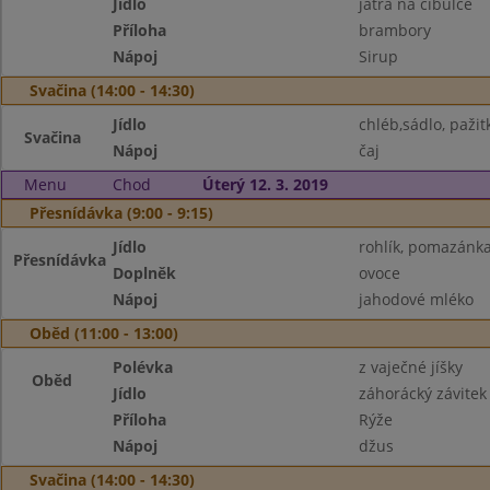
Jídlo
játra na cibulce
Příloha
brambory
Nápoj
Sirup
Svačina (14:00 - 14:30)
Jídlo
chléb,sádlo, pažit
Svačina
Nápoj
čaj
Menu
Chod
Úterý 12. 3. 2019
Přesnídávka (9:00 - 9:15)
Jídlo
rohlík, pomazánka
Přesnídávka
Doplněk
ovoce
Nápoj
jahodové mléko
Oběd (11:00 - 13:00)
Polévka
z vaječné jíšky
Oběd
Jídlo
záhorácký závitek
Příloha
Rýže
Nápoj
džus
Svačina (14:00 - 14:30)