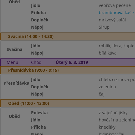
Oběd
Jídlo
vepřová pečeně
Příloha
bramborová kaše
Doplněk
mrkvový salát
Nápoj
Sirup
Svačina (14:00 - 14:30)
Jídlo
rohlík, flora, kapie
Svačina
Nápoj
bílá káva
Menu
Chod
Úterý 5. 3. 2019
Přesnídávka (9:00 - 9:15)
Jídlo
chléb, cizrnová 
Přesnídávka
Doplněk
zelenina
Nápoj
čaj
Oběd (11:00 - 13:00)
Polévka
z vaječné jíšky
Oběd
Jídlo
hovězí na zelenin
Příloha
knedlíky
Nápoj
bylinkový čaj