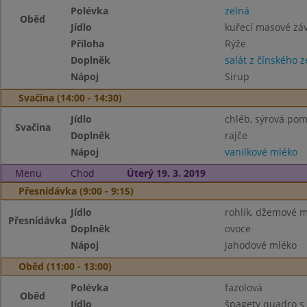
Polévka
zelná
Oběd
Jídlo
kuřecí masové záv
Příloha
Rýže
Doplněk
salát z čínského ze
Nápoj
Sirup
Svačina (14:00 - 14:30)
Jídlo
chléb, sýrová po
Svačina
Doplněk
rajče
Nápoj
vanilkové mléko
Menu
Chod
Úterý 19. 3. 2019
Přesnídávka (9:00 - 9:15)
Jídlo
rohlík, džemové 
Přesnídávka
Doplněk
ovoce
Nápoj
jahodové mléko
Oběd (11:00 - 13:00)
Polévka
fazolová
Oběd
Jídlo
špagety quadro s