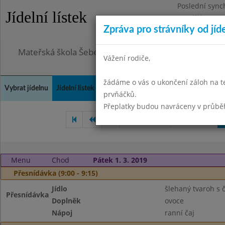
Poslední sync
Jídelní lístek
Pondělí 3.8.20
Zpráva pro strávníky od jíd
Omezení obje
Mateřská škola Šebetov, příspěvková organizace
Vážení rodiče,
žádáme o vás o ukončení záloh na t
Vybrat jídelnu
Jídelní lístek
Historie
Kontakty a informace
Doch
prvňáčků.
Přeplatky budou navráceny v průbě
Leden 2019
Únor 2019
Menu
Chod
Pátek 1. 3. 2019
Přesnídávka (9:00 - 9:15)
Jídlo
šlehaný tvaroh s 
Přesnídávka
Doplněk
ovoce
Nápoj
ranní čaj