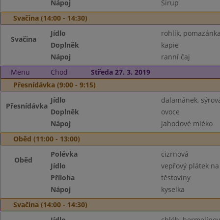
Nápoj
Sirup
Svačina (14:00 - 14:30)
Jídlo
rohlík, pomazánka 
Svačina
Doplněk
kapie
Nápoj
ranní čaj
Menu
Chod
Středa 27. 3. 2019
Přesnídávka (9:00 - 9:15)
Jídlo
dalamánek, sýro
Přesnídávka
Doplněk
ovoce
Nápoj
jahodové mléko
Oběd (11:00 - 13:00)
Polévka
cizrnová
Oběd
Jídlo
vepřový plátek na
Příloha
těstoviny
Nápoj
kyselka
Svačina (14:00 - 14:30)
Jídlo
chléb, hermelíno