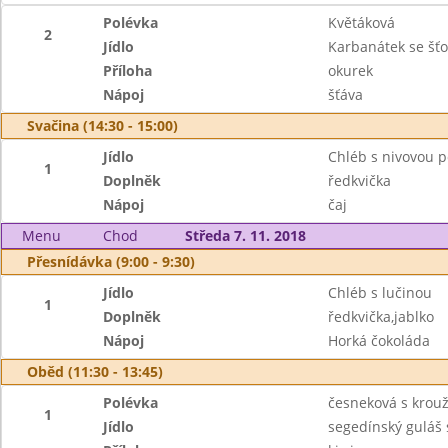
Polévka
Květáková
2
Jídlo
Karbanátek se š
Příloha
okurek
Nápoj
šťáva
Svačina (14:30 - 15:00)
Jídlo
Chléb s nivovou
1
Doplněk
ředkvička
Nápoj
čaj
Menu
Chod
Středa 7. 11. 2018
Přesnídávka (9:00 - 9:30)
Jídlo
Chléb s lučinou
1
Doplněk
ředkvička,jablko
Nápoj
Horká čokoláda
Oběd (11:30 - 13:45)
Polévka
česneková s krou
1
Jídlo
segedínský guláš