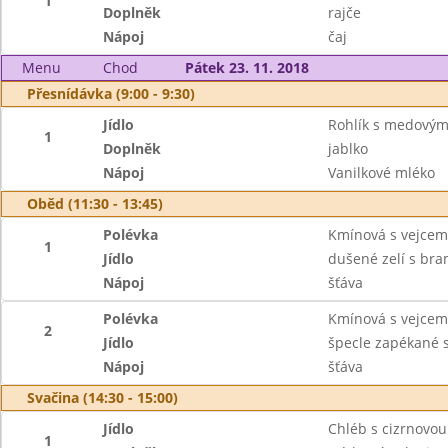
1
Doplněk
rajče
Nápoj
čaj
Menu
Chod
Pátek 23. 11. 2018
Přesnídávka (9:00 - 9:30)
Jídlo
Rohlík s medový
1
Doplněk
jablko
Nápoj
Vanilkové mléko
Oběd (11:30 - 13:45)
Polévka
Kmínová s vejcem
1
Jídlo
dušené zelí s br
Nápoj
šťáva
Polévka
Kmínová s vejcem
2
Jídlo
špecle zapékané
Nápoj
šťáva
Svačina (14:30 - 15:00)
Jídlo
Chléb s cizrnovo
1