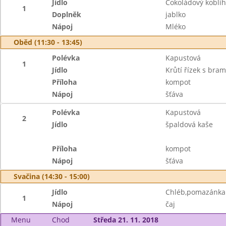
Jídlo
Čokoládový koblih
1
Doplněk
jablko
Nápoj
Mléko
Oběd (11:30 - 13:45)
Polévka
Kapustová
1
Jídlo
Krůtí řízek s bra
Příloha
kompot
Nápoj
šťáva
Polévka
Kapustová
2
Jídlo
špaldová kaše
Příloha
kompot
Nápoj
šťáva
Svačina (14:30 - 15:00)
Jídlo
Chléb,pomazánka 
1
Nápoj
čaj
Menu
Chod
Středa 21. 11. 2018