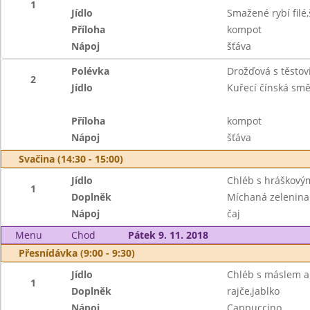
1
Jídlo
Smažené rybí fil
Příloha
kompot
Nápoj
šťáva
Polévka
Drožďová s těstov
2
Jídlo
Kuřecí čínská smě
Příloha
kompot
Nápoj
šťáva
Svačina (14:30 - 15:00)
Jídlo
Chléb s hráškov
1
Doplněk
Míchaná zelenina
Nápoj
čaj
Menu
Chod
Pátek 9. 11. 2018
Přesnídávka (9:00 - 9:30)
Jídlo
Chléb s máslem a
1
Doplněk
rajče,jablko
Nápoj
Cappuccino