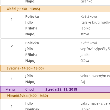
Nápoj
Granko
Oběd (11:30 - 13:45)
Polévka
Květáková
1
Jídlo
italské krůtí nudl
Příloha
jablko
Nápoj
šťáva
Polévka
Květáková
2
Jídlo
vepřové výpečky,
Příloha
jablko
Nápoj
šťáva
Svačina (14:30 - 15:00)
Jídlo
veka s ovocným t
1
Nápoj
čaj
Menu
Chod
Středa 28. 11. 2018
Přesnídávka (9:00 - 9:30)
Jídlo
Lakrumáček s cer
1
Doplněk
jablko