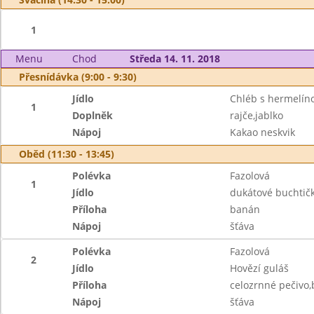
1
Menu
Chod
Středa 14. 11. 2018
Přesnídávka (9:00 - 9:30)
Jídlo
Chléb s hermelí
1
Doplněk
rajče,jablko
Nápoj
Kakao neskvik
Oběd (11:30 - 13:45)
Polévka
Fazolová
1
Jídlo
dukátové buchtič
Příloha
banán
Nápoj
šťáva
Polévka
Fazolová
2
Jídlo
Hovězí guláš
Příloha
celozrnné pečivo
Nápoj
šťáva