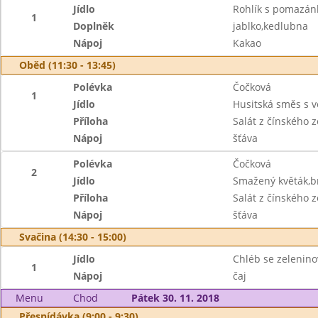
Jídlo
Rohlík s pomazá
1
Doplněk
jablko,kedlubna
Nápoj
Kakao
Oběd (11:30 - 13:45)
Polévka
Čočková
1
Jídlo
Husitská směs s 
Příloha
Salát z čínského z
Nápoj
šťáva
Polévka
Čočková
2
Jídlo
Smažený květák,b
Příloha
Salát z čínského z
Nápoj
šťáva
Svačina (14:30 - 15:00)
Jídlo
Chléb se zelenin
1
Nápoj
čaj
Menu
Chod
Pátek 30. 11. 2018
Přesnídávka (9:00 - 9:30)