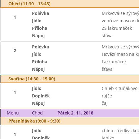
Oběd (11:30 - 13:45)
Polévka
Mrkvová se sýro
1
Jídlo
vepřové maso v d
Příloha
ZŠ lakrumáček
Nápoj
šťáva
Polévka
Mrkvová se sýro
2
Jídlo
Hovězí maso na k
Příloha
Lakrumáček
Nápoj
šťáva
Svačina (14:30 - 15:00)
Jídlo
Chléb s tuňákov
1
Doplněk
rajče
Nápoj
čaj
Menu
Chod
Pátek 2. 11. 2018
Přesnídávka (9:00 - 9:30)
Jídlo
chléb s ředkvičk
1
Doplněk
jablko