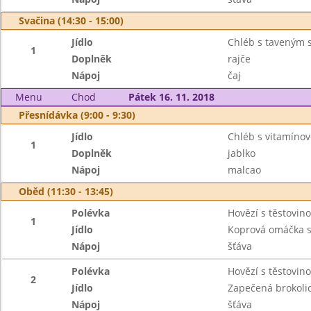
Svačina (14:30 - 15:00)
Jídlo
Chléb s taveným 
1
Doplněk
rajče
Nápoj
čaj
Menu
Chod
Pátek 16. 11. 2018
Přesnídávka (9:00 - 9:30)
Jídlo
Chléb s vitamín
1
Doplněk
jablko
Nápoj
malcao
Oběd (11:30 - 13:45)
Polévka
Hovězí s těstovin
1
Jídlo
Koprová omáčka s
Nápoj
šťáva
Polévka
Hovězí s těstovin
2
Jídlo
Zapečená brokoli
Nápoj
šťáva