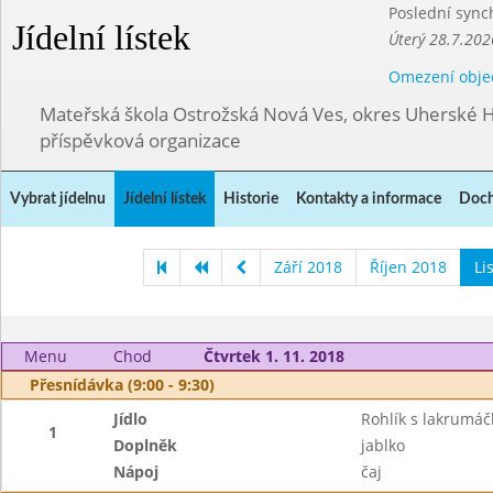
Poslední sync
Jídelní lístek
Úterý 28.7.202
Omezení obje
Mateřská škola Ostrožská Nová Ves, okres Uherské H
příspěvková organizace
Vybrat jídelnu
Jídelní lístek
Historie
Kontakty a informace
Doch
Září 2018
Říjen 2018
Li
Menu
Chod
Čtvrtek 1. 11. 2018
Přesnídávka (9:00 - 9:30)
Jídlo
Rohlík s lakrumá
1
Doplněk
jablko
Nápoj
čaj