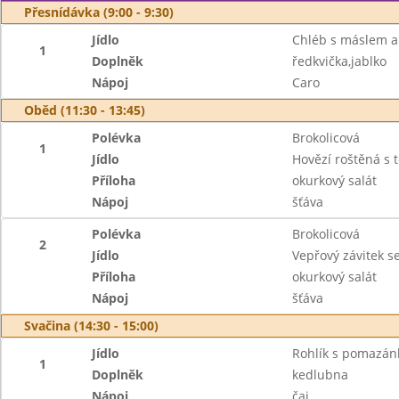
Přesnídávka (9:00 - 9:30)
Jídlo
Chléb s máslem a
1
Doplněk
ředkvička,jablko
Nápoj
Caro
Oběd (11:30 - 13:45)
Polévka
Brokolicová
1
Jídlo
Hovězí roštěná s 
Příloha
okurkový salát
Nápoj
šťáva
Polévka
Brokolicová
2
Jídlo
Vepřový závitek 
Příloha
okurkový salát
Nápoj
šťáva
Svačina (14:30 - 15:00)
Jídlo
Rohlík s pomazá
1
Doplněk
kedlubna
Nápoj
čaj