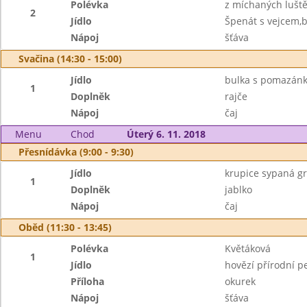
Polévka
z míchaných lušt
2
Jídlo
Špenát s vejcem,
Nápoj
šťáva
Svačina (14:30 - 15:00)
Jídlo
bulka s pomazán
1
Doplněk
rajče
Nápoj
čaj
Menu
Chod
Úterý 6. 11. 2018
Přesnídávka (9:00 - 9:30)
Jídlo
krupice sypaná g
1
Doplněk
jablko
Nápoj
čaj
Oběd (11:30 - 13:45)
Polévka
Květáková
1
Jídlo
hovězí přírodní p
Příloha
okurek
Nápoj
šťáva