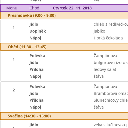
Menu
Chod
Čtvrtek 22. 11. 2018
Přesnídávka (9:00 - 9:30)
Jídlo
chléb s ředkvičk
1
Doplněk
jablko
Nápoj
Horká čokoláda
Oběd (11:30 - 13:45)
Polévka
Žampiónová
1
Jídlo
bulgurové rizoto
Příloha
ledový salát
Nápoj
šťáva
Polévka
Žampiónová
2
Jídlo
Bramborová omáč
Příloha
Slunečnicový chl
Nápoj
šťáva
Svačina (14:30 - 15:00)
Jídlo
veka s lučinovou