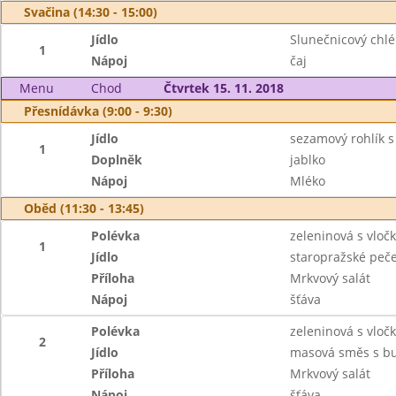
Svačina (14:30 - 15:00)
Jídlo
Slunečnicový chl
1
Nápoj
čaj
Menu
Chod
Čtvrtek 15. 11. 2018
Přesnídávka (9:00 - 9:30)
Jídlo
sezamový rohlík 
1
Doplněk
jablko
Nápoj
Mléko
Oběd (11:30 - 13:45)
Polévka
zeleninová s vlo
1
Jídlo
staropražské peč
Příloha
Mrkvový salát
Nápoj
šťáva
Polévka
zeleninová s vlo
2
Jídlo
masová směs s b
Příloha
Mrkvový salát
Nápoj
šťáva