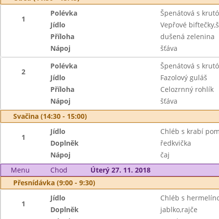
Polévka
Špenátová s krut
1
Jídlo
Vepřové biftečky
Příloha
dušená zelenina
Nápoj
šťáva
Polévka
Špenátová s krut
2
Jídlo
Fazolový guláš
Příloha
Celozrnný rohlík
Nápoj
šťáva
Svačina (14:30 - 15:00)
Jídlo
Chléb s krabí po
1
Doplněk
ředkvička
Nápoj
čaj
Menu
Chod
Úterý 27. 11. 2018
Přesnídávka (9:00 - 9:30)
Jídlo
Chléb s hermelí
1
Doplněk
jablko,rajče