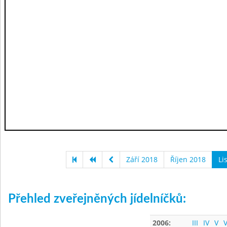
Září 2018
Říjen 2018
Li
Přehled zveřejněných jídelníčků:
2006:
III
IV
V
V