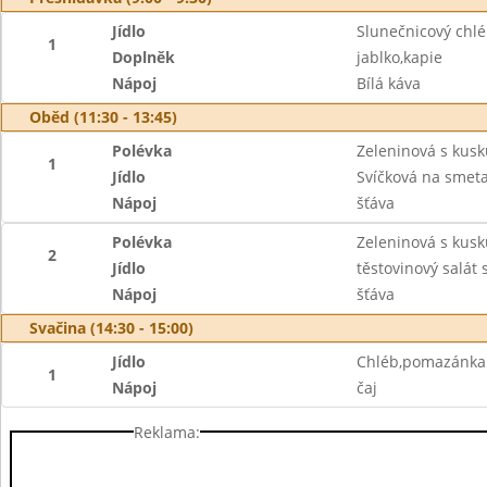
Jídlo
Slunečnicový chl
1
Doplněk
jablko,kapie
Nápoj
Bílá káva
Oběd (11:30 - 13:45)
Polévka
Zeleninová s kus
1
Jídlo
Svíčková na smet
Nápoj
šťáva
Polévka
Zeleninová s kus
2
Jídlo
těstovinový salát
Nápoj
šťáva
Svačina (14:30 - 15:00)
Jídlo
Chléb,pomazánka z
1
Nápoj
čaj
Reklama: