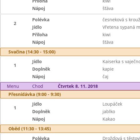
Příloha
kiwi
Nápoj
šťáva
Polévka
česneková s krou
2
Jídlo
Vřetena sypaná 
Příloha
kiwi
Nápoj
šťáva
Svačina (14:30 - 15:00)
Jídlo
Kaiserka s vaječ
1
Doplněk
kapie
Nápoj
čaj
Menu
Chod
Čtvrtek 8. 11. 2018
Přesnídávka (9:00 - 9:30)
Jídlo
Loupáček
1
Doplněk
jablko
Nápoj
Kakao
Oběd (11:30 - 13:45)
Polévka
Drožďová s těstov