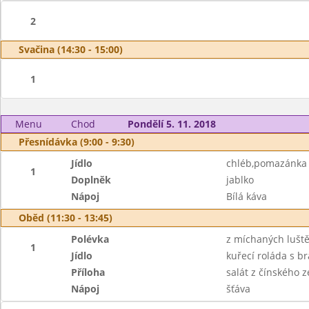
2
Svačina (14:30 - 15:00)
1
Menu
Chod
Pondělí 5. 11. 2018
Přesnídávka (9:00 - 9:30)
Jídlo
chléb,pomazánka 
1
Doplněk
jablko
Nápoj
Bílá káva
Oběd (11:30 - 13:45)
Polévka
z míchaných lušt
1
Jídlo
kuřecí roláda s b
Příloha
salát z čínského ze
Nápoj
šťáva