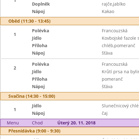
1
Doplněk
rajče,jablko
Nápoj
Kakao
Oběd (11:30 - 13:45)
Polévka
Francouzská
1
Jídlo
Kovbojské fazole
Příloha
chléb,pomeranč
Nápoj
šťáva
Polévka
Francouzská
2
Jídlo
Krůtí prsa na by
Příloha
pomeranč
Nápoj
šťáva
Svačina (14:30 - 15:00)
Jídlo
Slunečnicový chl
1
Nápoj
čaj
Menu
Chod
Úterý 20. 11. 2018
Přesnídávka (9:00 - 9:30)