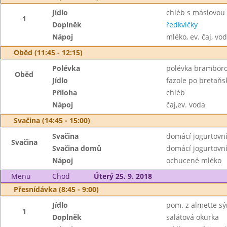
Jídlo
chléb s máslovou
1
Doplněk
ředkvičky
Nápoj
mléko, ev. čaj, vo
Oběd (11:45 - 12:15)
Polévka
polévka bramboro
Oběd
Jídlo
fazole po bretaňs
Příloha
chléb
Nápoj
čaj,ev. voda
Svačina (14:45 - 15:00)
Svačina
domácí jogurtovní
Svačina
Svačina domů
domácí jogurtovn
Nápoj
ochucené mléko
Menu
Chod
Úterý 25. 9. 2018
Přesnídávka (8:45 - 9:00)
Jídlo
pom. z almette sý
1
Doplněk
salátová okurka