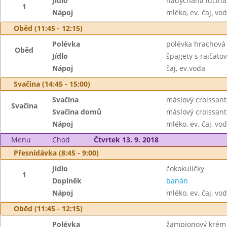
Jídlo
nadýchaná lučina
1
Nápoj
mléko, ev. čaj, vo
Oběd (11:45 - 12:15)
Polévka
polévka hrachová
Oběd
Jídlo
špagety s rajčat
Nápoj
čaj, ev.voda
Svačina (14:45 - 15:00)
Svačina
máslový croissant,
Svačina
Svačina domů
máslový croissant
Nápoj
mléko, ev. čaj, vo
Menu
Chod
Čtvrtek 13. 9. 2018
Přesnídávka (8:45 - 9:00)
Jídlo
čokokuličky
1
Doplněk
banán
Nápoj
mléko, ev. čaj, vo
Oběd (11:45 - 12:15)
Polévka
žampionový krém