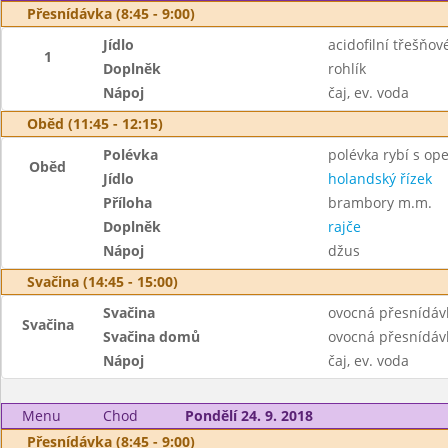
Přesnídávka (8:45 - 9:00)
Jídlo
acidofilní třešňov
1
Doplněk
rohlík
Nápoj
čaj, ev. voda
Oběd (11:45 - 12:15)
Polévka
polévka rybí s o
Oběd
Jídlo
holandský řízek
Příloha
brambory m.m.
Doplněk
rajče
Nápoj
džus
Svačina (14:45 - 15:00)
Svačina
ovocná přesnídáv
Svačina
Svačina domů
ovocná přesnídáv
Nápoj
čaj, ev. voda
Menu
Chod
Pondělí 24. 9. 2018
Přesnídávka (8:45 - 9:00)