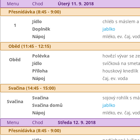
Menu
Chod
Úterý 11. 9. 2018
Přesnídávka (8:45 - 9:00)
Jídlo
chléb s máslem 
1
Doplněk
jablko
Nápoj
mléko, ev. čaj, vo
Oběd (11:45 - 12:15)
Polévka
hovězí vývar se z
Oběd
Jídlo
svíčková na smet
Příloha
houskový knedlík
Nápoj
čaj, ev. voda
Svačina (14:45 - 15:00)
Svačina
sojový rohlík s m
Svačina
Svačina domů
jablko
Nápoj
mléko, ev. čaj, vo
Menu
Chod
Středa 12. 9. 2018
Přesnídávka (8:45 - 9:00)