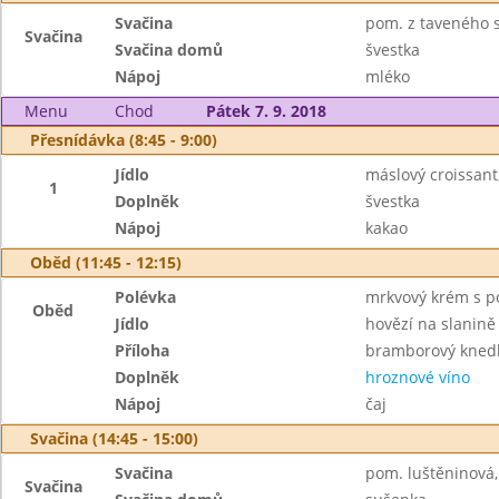
Svačina
pom. z taveného s
Svačina
Svačina domů
švestka
Nápoj
mléko
Menu
Chod
Pátek 7. 9. 2018
Přesnídávka (8:45 - 9:00)
Jídlo
máslový croissant
1
Doplněk
švestka
Nápoj
kakao
Oběd (11:45 - 12:15)
Polévka
mrkvový krém s 
Oběd
Jídlo
hovězí na slanině
Příloha
bramborový knedl
Doplněk
hroznové víno
Nápoj
čaj
Svačina (14:45 - 15:00)
Svačina
pom. luštěninová,
Svačina