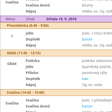
Svačina
Svačina domů
bluma
Nápoj
mléko, ev. čaj, vo
Menu
Chod
Středa 19. 9. 2018
Přesnídávka (8:45 - 9:00)
Jídlo
pom. z lotus krém
1
Doplněk
banán
Nápoj
mléko, ev. čaj, vo
Oběd (11:45 - 12:15)
Polévka
polévka zeleninov
Oběd
Jídlo
španělský ptáček,
Příloha
jasmínová rýže
Doplněk
kiwi
Nápoj
čaj, ev. voda
Svačina (14:45 - 15:00)
Svačina
pom. z philadelphi
Svačina
Svačina domů
banán