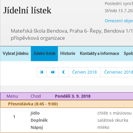
Poslední sync
Jídelní lístek
Středa 15.7.20
Omezení obje
Mateřská škola Bendova, Praha 6- Řepy, Bendova 1/
příspěvková organizace
Vybrat jídelnu
Jídelní lístek
Historie
Kontakty a informace
Spot
Červen 2018
Červenec 201
Menu
Chod
Pondělí 3. 9. 2018
Přesnídávka (8:45 - 9:00)
Jídlo
chléb s máslovou
1
Doplněk
salátová okurka
Nápoj
mléko