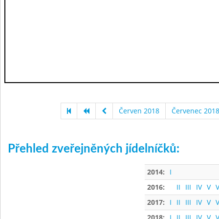
Červen 2018
Červenec 201
Přehled zveřejněných jídelníčků:
2014:
I
2016:
II
III
IV
V
V
2017:
I
II
III
IV
V
V
2018:
I
II
III
IV
V
V