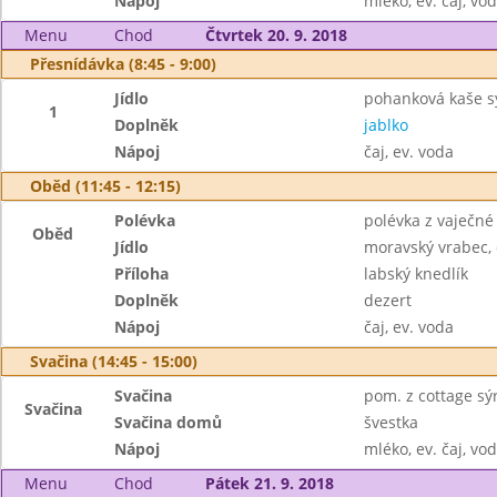
Nápoj
mléko, ev. čaj, vo
Menu
Chod
Čtvrtek 20. 9. 2018
Přesnídávka (8:45 - 9:00)
Jídlo
pohanková kaše 
1
Doplněk
jablko
Nápoj
čaj, ev. voda
Oběd (11:45 - 12:15)
Polévka
polévka z vaječné 
Oběd
Jídlo
moravský vrabec,
Příloha
labský knedlík
Doplněk
dezert
Nápoj
čaj, ev. voda
Svačina (14:45 - 15:00)
Svačina
pom. z cottage sý
Svačina
Svačina domů
švestka
Nápoj
mléko, ev. čaj, vo
Menu
Chod
Pátek 21. 9. 2018