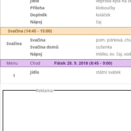
Jídlo
vepřová kýta na z
Příloha
kloboučky
Doplněk
koláček
Nápoj
čaj
Svačina (14:45 - 15:00)
Svačina
pom. pórková, chi
Svačina
Svačina domů
sušenka
Nápoj
mléko, ev. čaj, vo
Menu
Chod
Pátek 28. 9. 2018 (8:45 - 9:00)
Jídlo
státní svátek
1
Reklama: