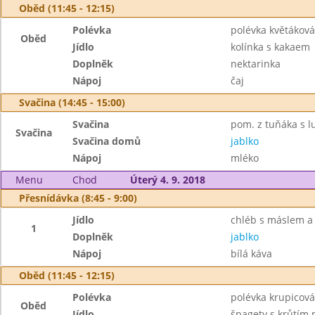
Oběd (11:45 - 12:15)
Polévka
polévka květáková
Oběd
Jídlo
kolínka s kakaem
Doplněk
nektarinka
Nápoj
čaj
Svačina (14:45 - 15:00)
Svačina
pom. z tuňáka s lu
Svačina
Svačina domů
jablko
Nápoj
mléko
Menu
Chod
Úterý 4. 9. 2018
Přesnídávka (8:45 - 9:00)
Jídlo
chléb s máslem 
1
Doplněk
jablko
Nápoj
bílá káva
Oběd (11:45 - 12:15)
Polévka
polévka krupicová
Oběd
Jídlo
špagety s krůtím