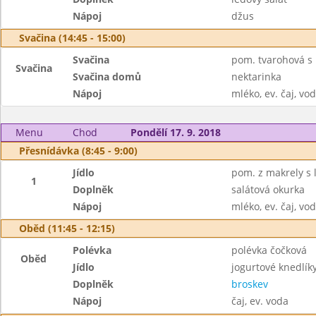
Nápoj
džus
Svačina (14:45 - 15:00)
Svačina
pom. tvarohová s 
Svačina
Svačina domů
nektarinka
Nápoj
mléko, ev. čaj, vo
Menu
Chod
Pondělí 17. 9. 2018
Přesnídávka (8:45 - 9:00)
Jídlo
pom. z makrely s 
1
Doplněk
salátová okurka
Nápoj
mléko, ev. čaj, vo
Oběd (11:45 - 12:15)
Polévka
polévka čočková
Oběd
Jídlo
jogurtové knedlík
Doplněk
broskev
Nápoj
čaj, ev. voda