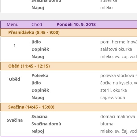
Svačina domů
sušenka
Nápoj
mléko
Menu
Chod
Pondělí 10. 9. 2018
Přesnídávka (8:45 - 9:00)
Jídlo
pom. hermelínová,
1
Doplněk
salátová okurka
Nápoj
mléko, ev. čaj, vo
Oběd (11:45 - 12:15)
Polévka
polévka vločková 
Oběd
Jídlo
čočka na kyselo, v
Doplněk
steril. okurka
Nápoj
čaj, ev. voda
Svačina (14:45 - 15:00)
Svačina
domácí malinová 
Svačina
Svačina domů
bluma
Nápoj
mléko, ev. čaj, vo