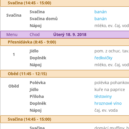
Svačina (14:45 - 15:00)
Svačina
banán
Svačina
Svačina domů
banán
Nápoj
mléko, ev. čaj, vo
Menu
Chod
Úterý 18. 9. 2018
Přesnídávka (8:45 - 9:00)
Jídlo
pom. z ochuc. tav.
1
Doplněk
ředkvičky
Nápoj
mléko, ev. čaj, vo
Oběd (11:45 - 12:15)
Polévka
polévka pohankov
Oběd
Jídlo
kuře na paprice
Příloha
těstoviny
Doplněk
hroznové víno
Nápoj
čaj, ev. voda
Svačina (14:45 - 15:00)
Svačina
domácí muffiny, 