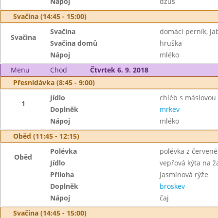
Nápoj
džus
Svačina (14:45 - 15:00)
Svačina
domácí perník, ja
Svačina
Svačina domů
hruška
Nápoj
mléko
Menu
Chod
Čtvrtek 6. 9. 2018
Přesnídávka (8:45 - 9:00)
Jídlo
chléb s máslovou
1
Doplněk
mrkev
Nápoj
mléko
Oběd (11:45 - 12:15)
Polévka
polévka z červené
Oběd
Jídlo
vepřová kýta na 
Příloha
jasmínová rýže
Doplněk
broskev
Nápoj
čaj
Svačina (14:45 - 15:00)