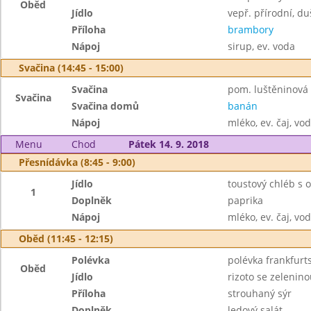
Oběd
Jídlo
vepř. přírodní, d
Příloha
brambory
Nápoj
sirup, ev. voda
Svačina (14:45 - 15:00)
Svačina
pom. luštěninová s
Svačina
Svačina domů
banán
Nápoj
mléko, ev. čaj, vo
Menu
Chod
Pátek 14. 9. 2018
Přesnídávka (8:45 - 9:00)
Jídlo
toustový chléb s 
1
Doplněk
paprika
Nápoj
mléko, ev. čaj, vo
Oběd (11:45 - 12:15)
Polévka
polévka frankfurt
Oběd
Jídlo
rizoto se zelenin
Příloha
strouhaný sýr
Doplněk
ledový salát