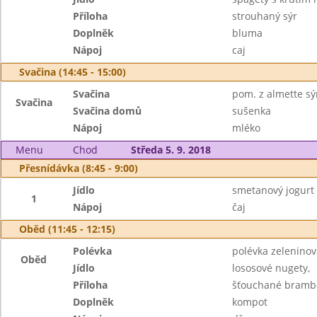
Příloha
strouhaný sýr
Doplněk
bluma
Nápoj
caj
Svačina (14:45 - 15:00)
Svačina
pom. z almette sýr
Svačina
Svačina domů
sušenka
Nápoj
mléko
Menu
Chod
Středa 5. 9. 2018
Přesnídávka (8:45 - 9:00)
Jídlo
smetanový jogurt
1
Nápoj
čaj
Oběd (11:45 - 12:15)
Polévka
polévka zelenino
Oběd
Jídlo
lososové nugety,
Příloha
šťouchané bramb
Doplněk
kompot