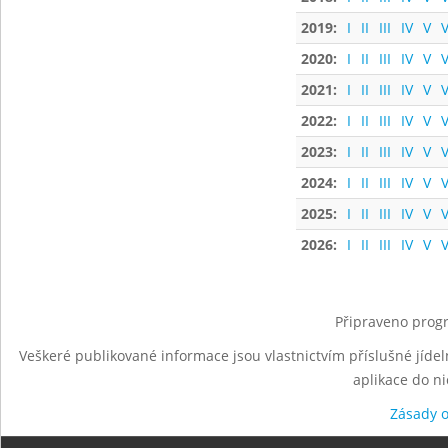
2019:
I
II
III
IV
V
V
2020:
I
II
III
IV
V
V
2021:
I
II
III
IV
V
V
2022:
I
II
III
IV
V
V
2023:
I
II
III
IV
V
V
2024:
I
II
III
IV
V
V
2025:
I
II
III
IV
V
V
2026:
I
II
III
IV
V
V
Připraveno progr
Veškeré publikované informace jsou vlastnictvím příslušné jídel
aplikace do n
Zásady 