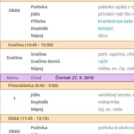
Polévka
polévka rajská s 
Oběd
Jídlo
přírodní rybí file
Příloha
bramborová kaše
Doplněk
kompot
Nápoj
džus
Svačina (14:45 - 15:00)
Svačina
pom. vaječná, chlé
Svačina
Svačina domů
rajče
Nápoj
mléko, ev. čaj, vo
Menu
Chod
Čtvrtek 27. 9. 2018
Přesnídávka (8:45 - 9:00)
Jídlo
vanilkový termix, 
1
Doplněk
nektarinka
Nápoj
čaj, ev. voda
Oběd (11:45 - 12:15)
Polévka
polévka brokolico
Oběd