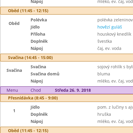
Nápoj
mléko, ev. čaj, vo
Oběd (11:45 - 12:15)
Polévka
polévka zelenino
Oběd
Jídlo
hovězí guláš
Příloha
houskový knedlík
Doplněk
švestka
Nápoj
čaj, ev. voda
Svačina (14:45 - 15:00)
Svačina
sojový rohlík s b
Svačina
Svačina domů
bluma
Nápoj
mléko, ev. čaj, vo
Menu
Chod
Středa 26. 9. 2018
Přesnídávka (8:45 - 9:00)
Jídlo
pom. z lučiny s a
1
Doplněk
hruška
Nápoj
mléko, ev. čaj, vo
Oběd (11:45 - 12:15)