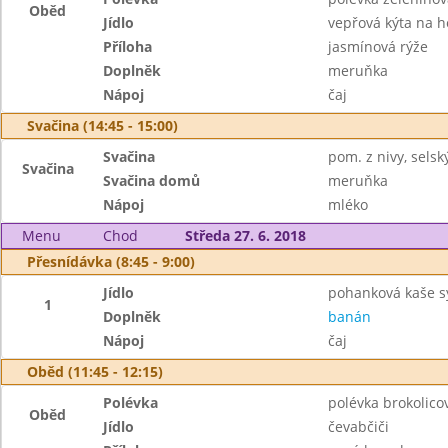
Oběd
Jídlo
vepřová kýta na 
Příloha
jasmínová rýže
Doplněk
meruňka
Nápoj
čaj
Svačina (14:45 - 15:00)
Svačina
pom. z nivy, selsk
Svačina
Svačina domů
meruňka
Nápoj
mléko
Menu
Chod
Středa 27. 6. 2018
Přesnídávka (8:45 - 9:00)
Jídlo
pohanková kaše 
1
Doplněk
banán
Nápoj
čaj
Oběd (11:45 - 12:15)
Polévka
polévka brokolico
Oběd
Jídlo
čevabčiči