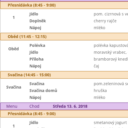
Přesnídávka (8:45 - 9:00)
Jídlo
pom. cizrnová s v
1
Doplněk
cherry rajče
Nápoj
mléko
Oběd (11:45 - 12:15)
Polévka
polévka kapustov
Oběd
Jídlo
moravský vrabec,
Příloha
bramborový knedl
Nápoj
čaj
Svačina (14:45 - 15:00)
Svačina
pom.zeleninová se
Svačina
Svačina domů
hruška
Nápoj
mléko
Menu
Chod
Středa 13. 6. 2018
Přesnídávka (8:45 - 9:00)
Jídlo
smetanový jogurt
1