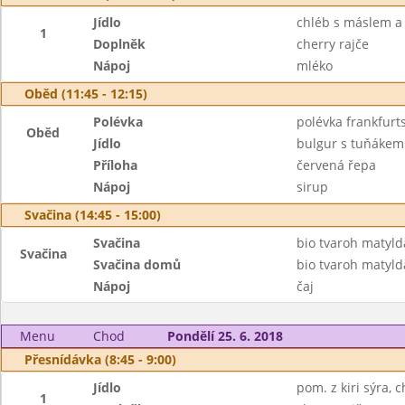
Jídlo
chléb s máslem a
1
Doplněk
cherry rajče
Nápoj
mléko
Oběd (11:45 - 12:15)
Polévka
polévka frankfurt
Oběd
Jídlo
bulgur s tuňákem
Příloha
červená řepa
Nápoj
sirup
Svačina (14:45 - 15:00)
Svačina
bio tvaroh matylda
Svačina
Svačina domů
bio tvaroh matyld
Nápoj
čaj
Menu
Chod
Pondělí 25. 6. 2018
Přesnídávka (8:45 - 9:00)
Jídlo
pom. z kiri sýra, 
1