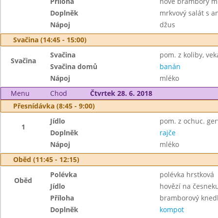
Příloha
nové brambory m
Doplněk
mrkvový salát s 
Nápoj
džus
Svačina (14:45 - 15:00)
Svačina
pom. z koliby, vek
Svačina
Svačina domů
banán
Nápoj
mléko
Menu
Chod
Čtvrtek 28. 6. 2018
Přesnídávka (8:45 - 9:00)
Jídlo
pom. z ochuc. gerv
1
Doplněk
rajče
Nápoj
mléko
Oběd (11:45 - 12:15)
Polévka
polévka hrstková
Oběd
Jídlo
hovězí na česnek
Příloha
bramborový knedl
Doplněk
kompot