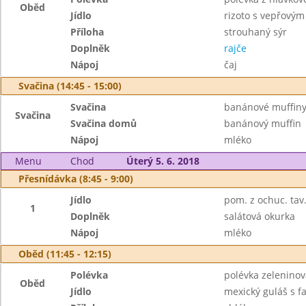
Oběd
Jídlo
rizoto s vepřový
Příloha
strouhaný sýr
Doplněk
rajče
Nápoj
čaj
Svačina (14:45 - 15:00)
Svačina
banánové muffiny
Svačina
Svačina domů
banánový muffin
Nápoj
mléko
Menu
Chod
Úterý 5. 6. 2018
Přesnídávka (8:45 - 9:00)
Jídlo
pom. z ochuc. tav
1
Doplněk
salátová okurka
Nápoj
mléko
Oběd (11:45 - 12:15)
Polévka
polévka zelenino
Oběd
Jídlo
mexický guláš s f