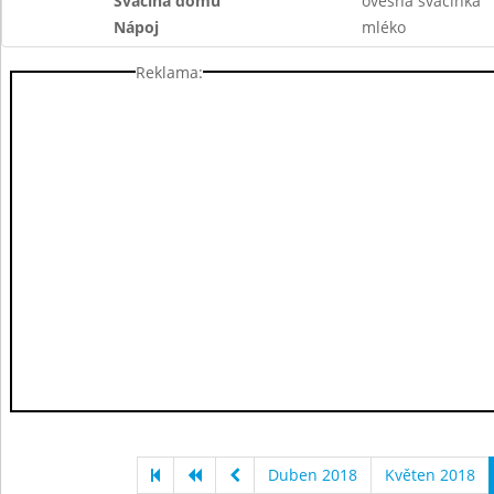
Svačina domů
ovesná svačinka
Nápoj
mléko
Reklama:
Duben 2018
Květen 2018