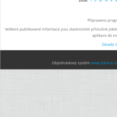
2026:
I
II
III
IV
V
V
Připraveno progr
Veškeré publikované informace jsou vlastnictvím příslušné jídel
aplikace do n
Zásady 
Objednávkový systém
www.jidelna.c