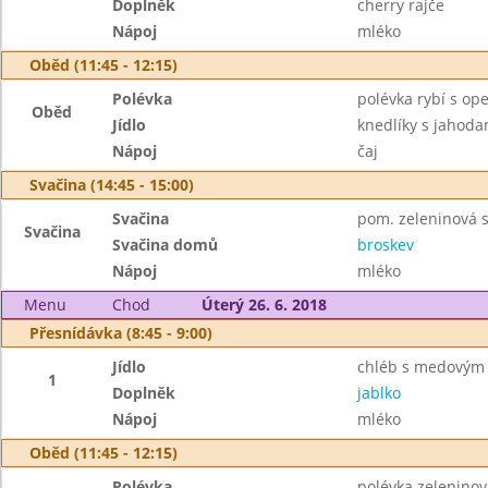
Doplněk
cherry rajče
Nápoj
mléko
Oběd (11:45 - 12:15)
Polévka
polévka rybí s o
Oběd
Jídlo
knedlíky s jahod
Nápoj
čaj
Svačina (14:45 - 15:00)
Svačina
pom. zeleninová 
Svačina
Svačina domů
broskev
Nápoj
mléko
Menu
Chod
Úterý 26. 6. 2018
Přesnídávka (8:45 - 9:00)
Jídlo
chléb s medovým
1
Doplněk
jablko
Nápoj
mléko
Oběd (11:45 - 12:15)
Polévka
polévka zelenino