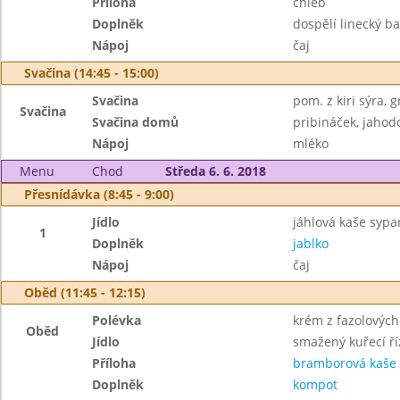
Příloha
chléb
Doplněk
dospělí linecký b
Nápoj
čaj
Svačina (14:45 - 15:00)
Svačina
pom. z kiri sýra, 
Svačina
Svačina domů
pribináček, jahod
Nápoj
mléko
Menu
Chod
Středa 6. 6. 2018
Přesnídávka (8:45 - 9:00)
Jídlo
jáhlová kaše syp
1
Doplněk
jablko
Nápoj
čaj
Oběd (11:45 - 12:15)
Polévka
krém z fazolových
Oběd
Jídlo
smažený kuřecí ří
Příloha
bramborová kaše
Doplněk
kompot