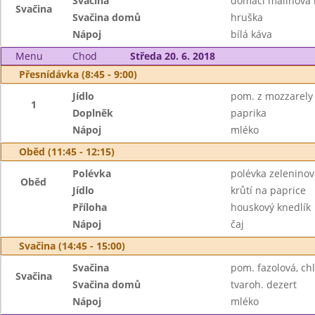
Svačina
domácí malinová 
Svačina
Svačina domů
hruška
Nápoj
bílá káva
Menu
Chod
Středa 20. 6. 2018
Přesnídávka (8:45 - 9:00)
Jídlo
pom. z mozzarely 
1
Doplněk
paprika
Nápoj
mléko
Oběd (11:45 - 12:15)
Polévka
polévka zelenino
Oběd
Jídlo
krůtí na paprice
Příloha
houskový knedlík
Nápoj
čaj
Svačina (14:45 - 15:00)
Svačina
pom. fazolová, chl
Svačina
Svačina domů
tvaroh. dezert
Nápoj
mléko