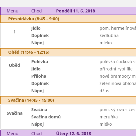
Menu
Chod
Pondělí 11. 6. 2018
Přesnídávka (8:45 - 9:00)
Jídlo
pom. hermelínová,
1
Doplněk
kedlubna
Nápoj
mléko
Oběd (11:45 - 12:15)
Polévka
polévka čočková s
Oběd
Jídlo
přírodní rybí file
Příloha
nové brambory m
Doplněk
zeleninová obloh
Nápoj
džus
Svačina (14:45 - 15:00)
Svačina
pom. sýrová s če
Svačina
Svačina domů
meruňka
Nápoj
mléko
Menu
Chod
Úterý 12. 6. 2018