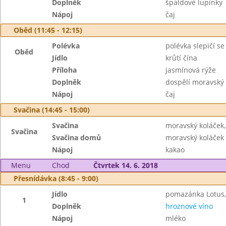
Doplněk
špaldové lupínky
Nápoj
čaj
Oběd (11:45 - 12:15)
Polévka
polévka slepičí se
Oběd
Jídlo
krůtí čína
Příloha
jasmínová rýže
Doplněk
dospělí moravský 
Nápoj
čaj
Svačina (14:45 - 15:00)
Svačina
moravský koláček,
Svačina
Svačina domů
moravský koláček
Nápoj
kakao
Menu
Chod
Čtvrtek 14. 6. 2018
Přesnídávka (8:45 - 9:00)
Jídlo
pomazánka Lotus, 
1
Doplněk
hroznové víno
Nápoj
mléko