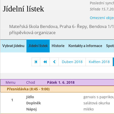
Poslední sync
Jídelní lístek
Středa 15.7.20
Omezení obje
Mateřská škola Bendova, Praha 6- Řepy, Bendova 1/
příspěvková organizace
Vybrat jídelnu
Jídelní lístek
Historie
Kontakty a informace
Spot
Duben 2018
Květen 2018
Menu
Chod
Pátek 1. 6. 2018
Přesnídávka (8:45 - 9:00)
Jídlo
gervais s paprikou 
1
Doplněk
salátová okurka
Nápoj
mléko