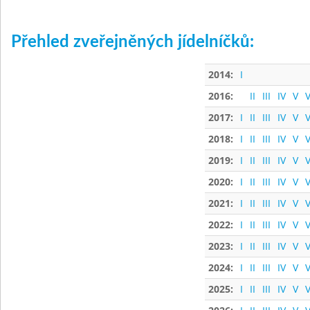
Přehled zveřejněných jídelníčků:
2014:
I
2016:
II
III
IV
V
V
2017:
I
II
III
IV
V
V
2018:
I
II
III
IV
V
V
2019:
I
II
III
IV
V
V
2020:
I
II
III
IV
V
V
2021:
I
II
III
IV
V
V
2022:
I
II
III
IV
V
V
2023:
I
II
III
IV
V
V
2024:
I
II
III
IV
V
V
2025:
I
II
III
IV
V
V