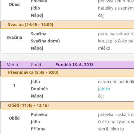
Polévka
polévka zeleninov
Oběd
Jídlo
halušky s uzený
Nápoj
čaj
Svačina (14:45 - 15:00)
Svačina
pom. tvarohová ro
Svačina
Svačina domů
knusspi s čoko po
Nápoj
mléko
Menu
Chod
Pondělí 18. 6. 2018
Přesnídávka (8:45 - 9:00)
Jídlo
ochucené acidofil
1
Doplněk
jablko
Nápoj
čaj
Oběd (11:45 - 12:15)
Polévka
polévka rajská s 
Oběd
Jídlo
čočka na kyselo, v
Příloha
steril. okurka