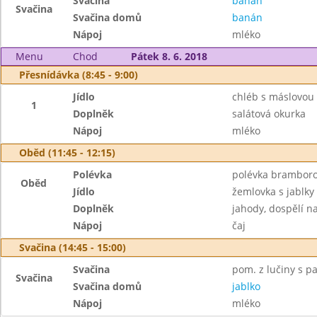
Svačina
banán
Svačina
Svačina domů
banán
Nápoj
mléko
Menu
Chod
Pátek 8. 6. 2018
Přesnídávka (8:45 - 9:00)
Jídlo
chléb s máslovou
1
Doplněk
salátová okurka
Nápoj
mléko
Oběd (11:45 - 12:15)
Polévka
polévka bramboro
Oběd
Jídlo
žemlovka s jablky
Doplněk
jahody, dospělí n
Nápoj
čaj
Svačina (14:45 - 15:00)
Svačina
pom. z lučiny s pa
Svačina
Svačina domů
jablko
Nápoj
mléko