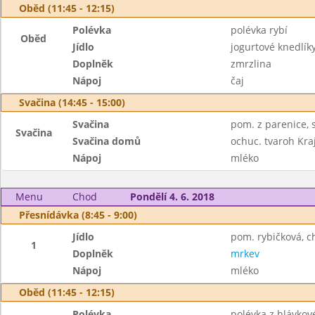
Oběd (11:45 - 12:15)
Polévka
polévka rybí
Oběd
Jídlo
jogurtové knedlík
Doplněk
zmrzlina
Nápoj
čaj
Svačina (14:45 - 15:00)
Svačina
pom. z parenice, s
Svačina
Svačina domů
ochuc. tvaroh Kra
Nápoj
mléko
Menu
Chod
Pondělí 4. 6. 2018
Přesnídávka (8:45 - 9:00)
Jídlo
pom. rybičková, c
1
Doplněk
mrkev
Nápoj
mléko
Oběd (11:45 - 12:15)
Polévka
polévka z hlávkov