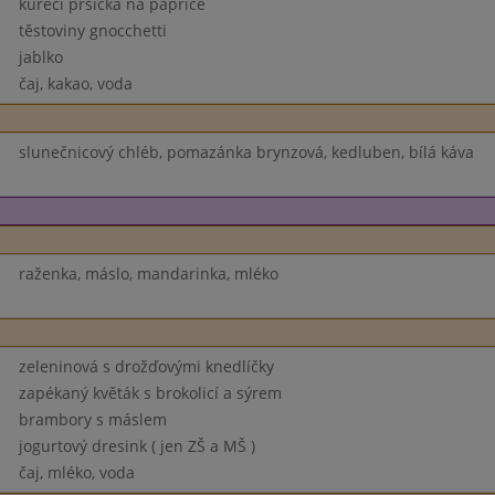
kuřecí prsíčka na paprice
těstoviny gnocchetti
jablko
čaj, kakao, voda
slunečnicový chléb, pomazánka brynzová, kedluben, bílá káva
raženka, máslo, mandarinka, mléko
zeleninová s drožďovými knedlíčky
zapékaný květák s brokolicí a sýrem
brambory s máslem
jogurtový dresink ( jen ZŠ a MŠ )
čaj, mléko, voda