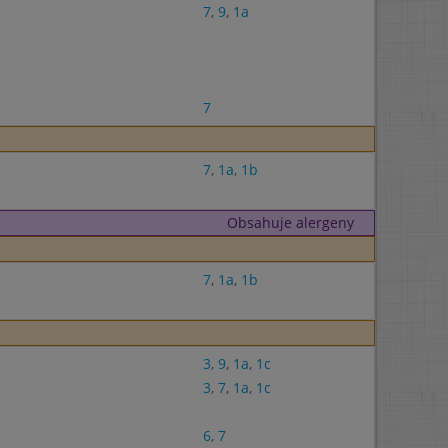
7
,
9
,
1a
7
7
,
1a
,
1b
Obsahuje alergeny
7
,
1a
,
1b
3
,
9
,
1a
,
1c
3
,
7
,
1a
,
1c
6
,
7