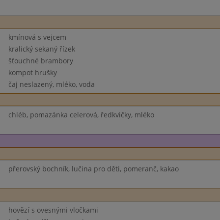
kmínová s vejcem
kralický sekaný řízek
šťouchné brambory
kompot hrušky
čaj neslazený, mléko, voda
chléb, pomazánka celerová, ředkvičky, mléko
přerovský bochník, lučina pro děti, pomeranč, kakao
hovězí s ovesnými vločkami