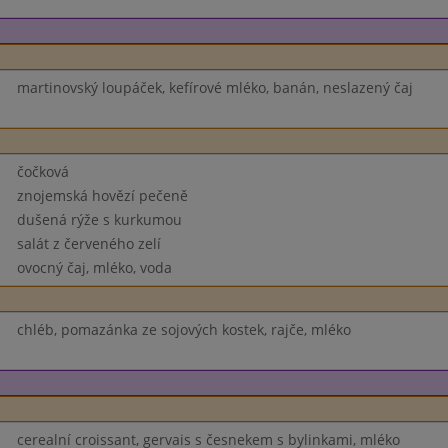
martinovský loupáček, kefírové mléko, banán, neslazený čaj
čočková
znojemská hovězí pečeně
dušená rýže s kurkumou
salát z červeného zelí
ovocný čaj, mléko, voda
chléb, pomazánka ze sojových kostek, rajče, mléko
cerealní croissant, gervais s česnekem s bylinkami, mléko