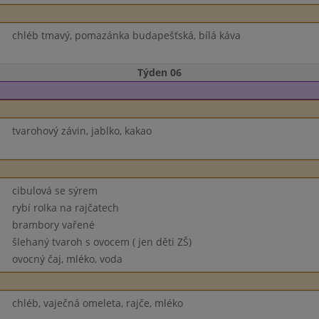
chléb tmavý, pomazánka budapešťská, bílá káva
Týden 06
tvarohový závin, jablko, kakao
cibulová se sýrem
rybí rolka na rajčatech
brambory vařené
šlehaný tvaroh s ovocem ( jen děti ZŠ)
ovocný čaj, mléko, voda
chléb, vaječná omeleta, rajče, mléko