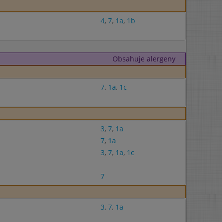
4
,
7
,
1a
,
1b
Obsahuje alergeny
7
,
1a
,
1c
3
,
7
,
1a
7
,
1a
3
,
7
,
1a
,
1c
7
3
,
7
,
1a