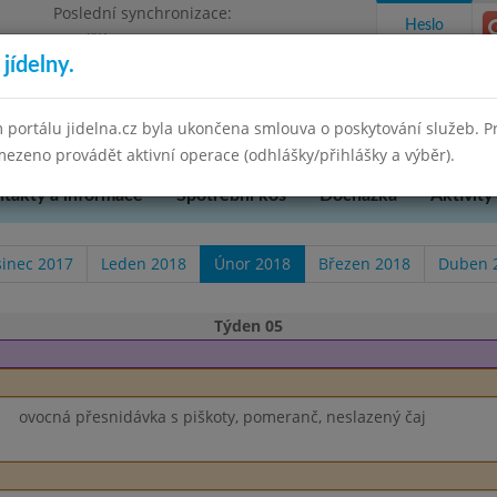
Poslední synchronizace:
Heslo
Pondělí 7.7.2025 9:58
jídelny.
u Přerova, okres Přerov, příspěvková
 portálu jidelna.cz byla ukončena smlouva o poskytování služeb. 
ezeno provádět aktivní operace (odhlášky/přihlášky a výběr).
takty a informace
Spotřební koš
Docházka
Aktivity
sinec 2017
Leden 2018
Únor 2018
Březen 2018
Duben 
Týden 05
ovocná přesnidávka s piškoty, pomeranč, neslazený čaj