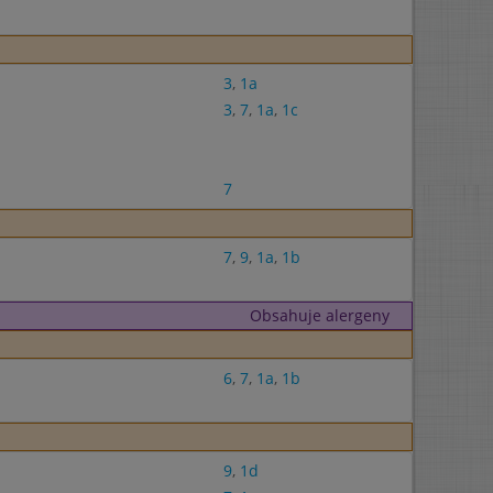
3
,
1a
3
,
7
,
1a
,
1c
7
7
,
9
,
1a
,
1b
Obsahuje alergeny
6
,
7
,
1a
,
1b
9
,
1d