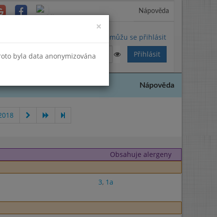
Nápověda
Close
×
Nemůžu se přihlásit
Proto byla data anonymizována
Nápověda
2018
Obsahuje alergeny
3
,
1a