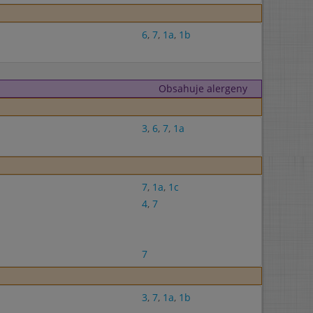
6
,
7
,
1a
,
1b
Obsahuje alergeny
3
,
6
,
7
,
1a
7
,
1a
,
1c
4
,
7
7
3
,
7
,
1a
,
1b