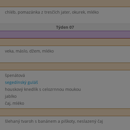
chléb, pomazánka z tresčích jater, okurek, mléko
Týden 07
veka, máslo, džem, mléko
špenátová
segedínský guláš
houskový knedlík s celozrnnou moukou
jablko
čaj, mléko
šlehaný tvaroh s banánem a piškoty, neslazený čaj