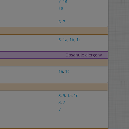
7
,
1a
1a
6
,
7
6
,
1a
,
1b
,
1c
Obsahuje alergeny
1a
,
1c
3
,
9
,
1a
,
1c
3
,
7
7