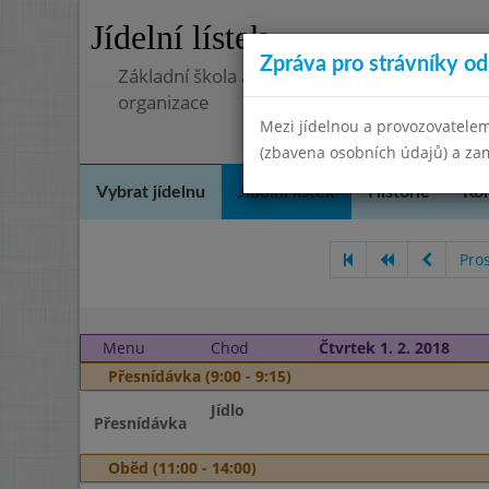
Jídelní lístek
Zpráva pro strávníky od 
Základní škola a mateřská škola, Pavlovice 
organizace
Mezi jídelnou a provozovatelem
(zbavena osobních údajů) a zam
Vybrat jídelnu
Jídelní lístek
Historie
Kon
Pro
Menu
Chod
Čtvrtek 1. 2. 2018
Přesnídávka (9:00 - 9:15)
Jídlo
Přesnídávka
Oběd (11:00 - 14:00)