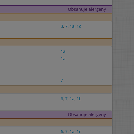
Obsahuje alergeny
3
,
7
,
1a
,
1c
1a
1a
7
6
,
7
,
1a
,
1b
Obsahuje alergeny
6
,
7
,
1a
,
1c