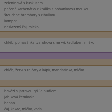
zeleninová s kuskusem
pečené karbenátky z králíka s pohankovou moukou
šťouchné brambory s cibulkou
kompot
neslazený čaj, mléko
chléb, pomazánka tvarohová s mrkví, kedluben, mléko
chléb, žerví s rajčaty a kápií, mandarinka, mléko
hovězí s játrovou rýží a nudlemi
jablková žemlovka
banán
čaj, kakao, mléko, voda