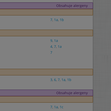
Obsahuje alergeny
7
,
1a
,
1b
9
,
1a
4
,
7
,
1a
7
3
,
6
,
7
,
1a
,
1b
Obsahuje alergeny
7
,
1a
,
1c