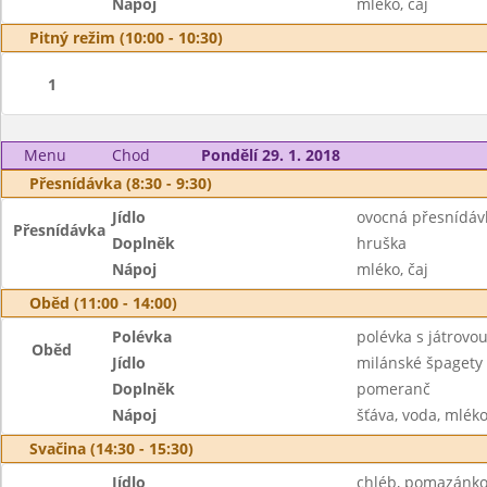
Nápoj
mléko, čaj
Pitný režim (10:00 - 10:30)
1
Menu
Chod
Pondělí 29. 1. 2018
Přesnídávka (8:30 - 9:30)
Jídlo
ovocná přesnídávk
Přesnídávka
Doplněk
hruška
Nápoj
mléko, čaj
Oběd (11:00 - 14:00)
Polévka
polévka s játrovou
Oběd
Jídlo
milánské špagety
Doplněk
pomeranč
Nápoj
šťáva, voda, mlék
Svačina (14:30 - 15:30)
Jídlo
chléb, pomazánko