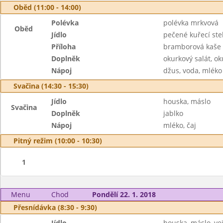
Oběd (11:00 - 14:00)
Polévka
polévka mrkvová
Oběd
Jídlo
pečené kuřecí st
Příloha
bramborová kaše
Doplněk
okurkový salát, o
Nápoj
džus, voda, mléko
Svačina (14:30 - 15:30)
Jídlo
houska, máslo
Svačina
Doplněk
jablko
Nápoj
mléko, čaj
Pitný režim (10:00 - 10:30)
1
Menu
Chod
Pondělí 22. 1. 2018
Přesnídávka (8:30 - 9:30)
Jídlo
houska, máslo, ve