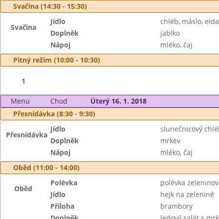
Svačina (14:30 - 15:30)
Jídlo
chléb, máslo, eid
Svačina
Doplněk
jablko
Nápoj
mléko, čaj
Pitný režim (10:00 - 10:30)
1
Menu
Chod
Úterý 16. 1. 2018
Přesnídávka (8:30 - 9:30)
Jídlo
slunečnicový chl
Přesnídávka
Doplněk
mrkev
Nápoj
mléko, čaj
Oběd (11:00 - 14:00)
Polévka
polévka zeleninov
Oběd
Jídlo
hejk na zelenině
Příloha
brambory
Doplněk
ledový salát s mrk