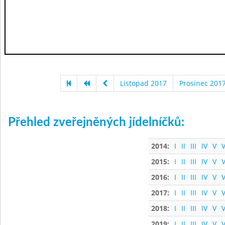
Listopad 2017
Prosinec 201
Přehled zveřejněných jídelníčků:
2014:
I
II
III
IV
V
V
2015:
I
II
III
IV
V
V
2016:
I
II
III
IV
V
V
2017:
I
II
III
IV
V
V
2018:
I
II
III
IV
V
V
2019:
I
II
III
IV
V
V