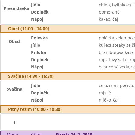
Jídlo
chléb, bylinková l
Přesnídávka
Doplněk
pomeranč
Nápoj
kakao, čaj
Oběd (11:00 - 14:00)
Polévka
polévka zeleninov
Oběd
Jídlo
kuřecí steaky se 
Příloha
bramborová kaše
Doplněk
rajčatový salát, 
Nápoj
ochucená voda, v
Svačina (14:30 - 15:30)
Jídlo
celozrnné pečivo,
Svačina
Doplněk
rajské
Nápoj
mléko, čaj
Pitný režim (10:00 - 10:30)
1
Menu
Chod
Středa 24. 1. 2018