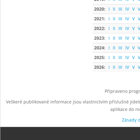
2020:
I
II
III
IV
V
V
2021:
I
II
III
IV
V
V
2022:
I
II
III
IV
V
V
2023:
I
II
III
IV
V
V
2024:
I
II
III
IV
V
V
2025:
I
II
III
IV
V
V
2026:
I
II
III
IV
V
V
Připraveno progr
Veškeré publikované informace jsou vlastnictvím příslušné jídel
aplikace do n
Zásady 