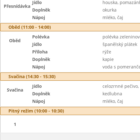
Jídlo
houska, pomazánk
Přesnídávka
Doplněk
okurka
Nápoj
mléko, čaj
Oběd (11:00 - 14:00)
Polévka
polévka zelenino
Oběd
Jídlo
španělský plátek
Příloha
rýže
Doplněk
kapie
Nápoj
voda s pomeranč
Svačina (14:30 - 15:30)
Jídlo
celozrnné pečivo
Svačina
Doplněk
kedlubna
Nápoj
mléko, čaj
Pitný režim (10:00 - 10:30)
1