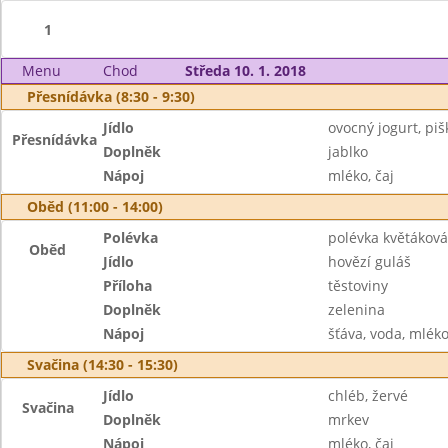
1
Menu
Chod
Středa 10. 1. 2018
Přesnídávka (8:30 - 9:30)
Jídlo
ovocný jogurt, piš
Přesnídávka
Doplněk
jablko
Nápoj
mléko, čaj
Oběd (11:00 - 14:00)
Polévka
polévka květáková
Oběd
Jídlo
hovězí guláš
Příloha
těstoviny
Doplněk
zelenina
Nápoj
šťáva, voda, mlék
Svačina (14:30 - 15:30)
Jídlo
chléb, žervé
Svačina
Doplněk
mrkev
Nápoj
mléko, čaj