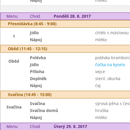
Nápoj
mléko
Menu
Chod
Pondělí 28. 8. 2017
Přesnídávka (8:45 - 9:00)
Jídlo
chléb s máslovou
1
Nápoj
mléko
Oběd (11:45 - 12:15)
Polévka
polévka brambor
Oběd
Jídlo
čočka na kyselo
Příloha
vejce
Doplněk
steril. okurka
Nápoj
čaj
Svačina (14:45 - 15:00)
Svačina
sýrová pěna s čes
Svačina
Svačina domů
hruška
Nápoj
mléko
Menu
Chod
Úterý 29. 8. 2017