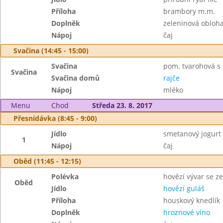
Příloha
brambory m.m.
Doplněk
zeleninová obloh
Nápoj
čaj
Svačina (14:45 - 15:00)
Svačina
pom. tvarohová s b
Svačina
Svačina domů
rajče
Nápoj
mléko
Menu
Chod
Středa 23. 8. 2017
Přesnídávka (8:45 - 9:00)
Jídlo
smetanový jogurt
1
Nápoj
čaj
Oběd (11:45 - 12:15)
Polévka
hovězí vývar se z
Oběd
Jídlo
hovězí guláš
Příloha
houskový knedlík
Doplněk
hroznové víno