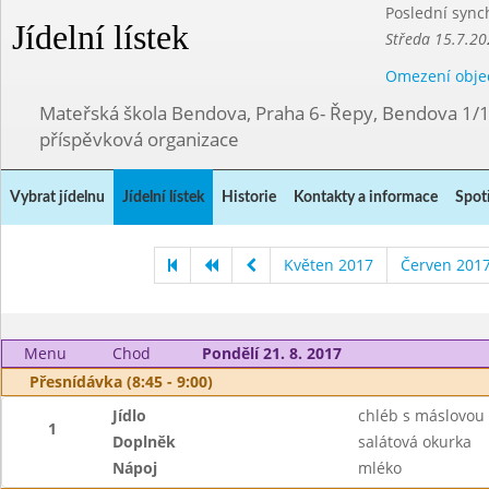
Poslední sync
Jídelní lístek
Středa 15.7.20
Omezení obje
Mateřská škola Bendova, Praha 6- Řepy, Bendova 1/
příspěvková organizace
Vybrat jídelnu
Jídelní lístek
Historie
Kontakty a informace
Spot
Květen 2017
Červen 201
Menu
Chod
Pondělí 21. 8. 2017
Přesnídávka (8:45 - 9:00)
Jídlo
chléb s máslovou
1
Doplněk
salátová okurka
Nápoj
mléko