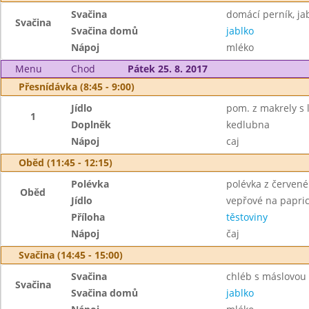
Svačina
domácí perník, ja
Svačina
Svačina domů
jablko
Nápoj
mléko
Menu
Chod
Pátek 25. 8. 2017
Přesnídávka (8:45 - 9:00)
Jídlo
pom. z makrely s l
1
Doplněk
kedlubna
Nápoj
caj
Oběd (11:45 - 12:15)
Polévka
polévka z červené
Oběd
Jídlo
vepřové na papri
Příloha
těstoviny
Nápoj
čaj
Svačina (14:45 - 15:00)
Svačina
chléb s máslovou
Svačina
Svačina domů
jablko