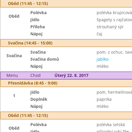
Oběd (11:45 - 12:15)
Polévka
polévka krupicová
Oběd
Jídlo
špagety s rajčat
Příloha
strouhaný sýr
Nápoj
čaj
Svačina (14:45 - 15:00)
Svačina
pom. z ochuc. tav
Svačina
Svačina domů
jablko
Nápoj
mléko
Menu
Chod
Úterý 22. 8. 2017
Přesnídávka (8:45 - 9:00)
Jídlo
pom. hermelínová,
1
Doplněk
paprika
Nápoj
mléko
Oběd (11:45 - 12:15)
Polévka
polévka selská
Oběd
Jídlo
přírodní rybí file