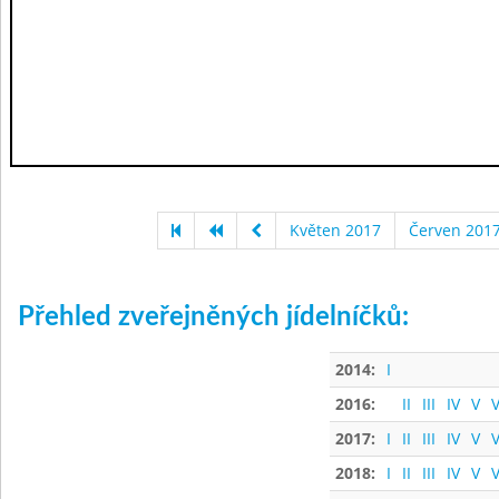
Květen 2017
Červen 201
Přehled zveřejněných jídelníčků:
2014:
I
2016:
II
III
IV
V
V
2017:
I
II
III
IV
V
V
2018:
I
II
III
IV
V
V