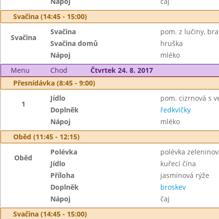
Nápoj
čaj
Svačina (14:45 - 15:00)
Svačina
pom. z lučiny, br
Svačina
Svačina domů
hruška
Nápoj
mléko
Menu
Chod
Čtvrtek 24. 8. 2017
Přesnídávka (8:45 - 9:00)
Jídlo
pom. cizrnová s ve
1
Doplněk
ředkvičky
Nápoj
mléko
Oběd (11:45 - 12:15)
Polévka
polévka zeleninov
Oběd
Jídlo
kuřecí čína
Příloha
jasmínová rýže
Doplněk
broskev
Nápoj
čaj
Svačina (14:45 - 15:00)