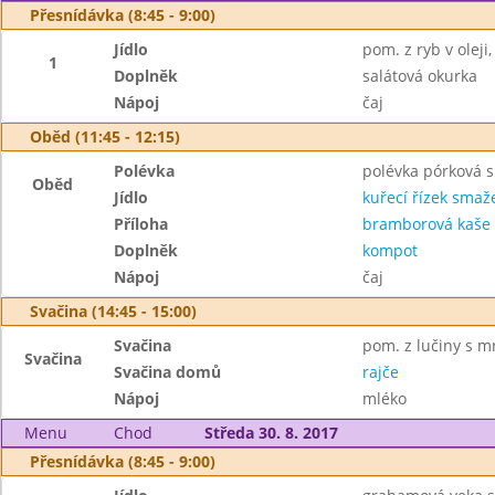
Přesnídávka (8:45 - 9:00)
Jídlo
pom. z ryb v oleji,
1
Doplněk
salátová okurka
Nápoj
čaj
Oběd (11:45 - 12:15)
Polévka
polévka pórková 
Oběd
Jídlo
kuřecí řízek smaž
Příloha
bramborová kaše
Doplněk
kompot
Nápoj
čaj
Svačina (14:45 - 15:00)
Svačina
pom. z lučiny s mr
Svačina
Svačina domů
rajče
Nápoj
mléko
Menu
Chod
Středa 30. 8. 2017
Přesnídávka (8:45 - 9:00)