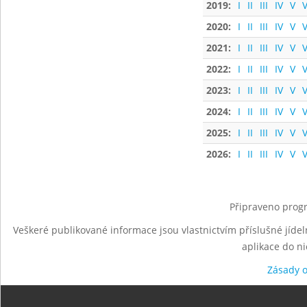
2019:
I
II
III
IV
V
V
2020:
I
II
III
IV
V
V
2021:
I
II
III
IV
V
V
2022:
I
II
III
IV
V
V
2023:
I
II
III
IV
V
V
2024:
I
II
III
IV
V
V
2025:
I
II
III
IV
V
V
2026:
I
II
III
IV
V
V
Připraveno progr
Veškeré publikované informace jsou vlastnictvím příslušné jídel
aplikace do n
Zásady 