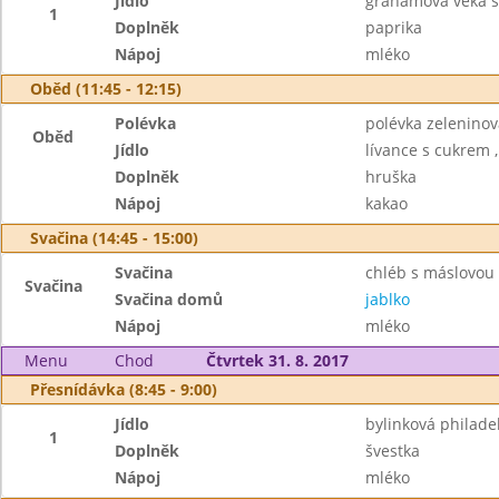
Jídlo
grahamová veka s
1
Doplněk
paprika
Nápoj
mléko
Oběd (11:45 - 12:15)
Polévka
polévka zelenino
Oběd
Jídlo
lívance s cukrem 
Doplněk
hruška
Nápoj
kakao
Svačina (14:45 - 15:00)
Svačina
chléb s máslovou
Svačina
Svačina domů
jablko
Nápoj
mléko
Menu
Chod
Čtvrtek 31. 8. 2017
Přesnídávka (8:45 - 9:00)
Jídlo
bylinková philade
1
Doplněk
švestka
Nápoj
mléko