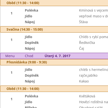
Oběd (11:30 - 14:00)
Polévka
Kmínová s vejcem
1
Jídlo
vepřové maso v d
Nápoj
Šťáva
Svačina (14:30 - 15:00)
Jídlo
Chléb s rybí pom
1
Doplněk
Ředkvička
Nápoj
Čaj
Menu
Chod
Úterý 4. 7. 2017
Přesnídávka (9:00 - 9:30)
Jídlo
chléb s hermelí
1
Doplněk
rajče,jablko
Nápoj
Kakao
Oběd (11:30 - 14:00)
Polévka
Květáková
1
Jídlo
Hovězí roštěná n
Příloha
Okurkový salát