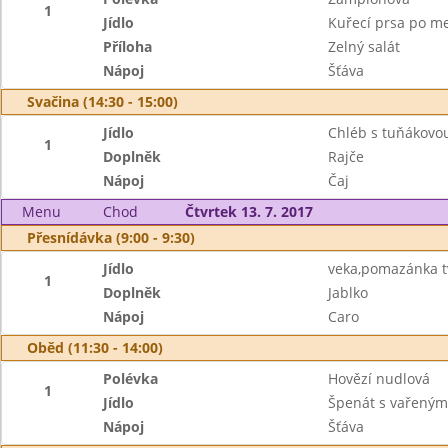
1
Jídlo
Kuřecí prsa po me
Příloha
Zelný salát
Nápoj
Šťáva
Svačina (14:30 - 15:00)
Jídlo
Chléb s tuňákov
1
Doplněk
Rajče
Nápoj
Čaj
Menu
Chod
Čtvrtek 13. 7. 2017
Přesnídávka (9:00 - 9:30)
Jídlo
veka,pomazánka 
1
Doplněk
Jablko
Nápoj
Caro
Oběd (11:30 - 14:00)
Polévka
Hovězí nudlová
1
Jídlo
Špenát s vařený
Nápoj
Šťáva