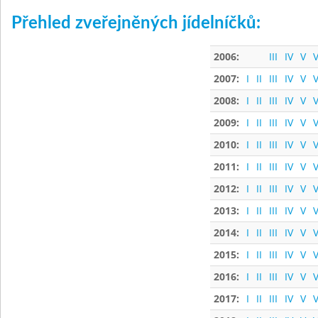
Přehled zveřejněných jídelníčků:
2006:
III
IV
V
V
2007:
I
II
III
IV
V
V
2008:
I
II
III
IV
V
V
2009:
I
II
III
IV
V
V
2010:
I
II
III
IV
V
V
2011:
I
II
III
IV
V
V
2012:
I
II
III
IV
V
V
2013:
I
II
III
IV
V
V
2014:
I
II
III
IV
V
V
2015:
I
II
III
IV
V
V
2016:
I
II
III
IV
V
V
2017:
I
II
III
IV
V
V