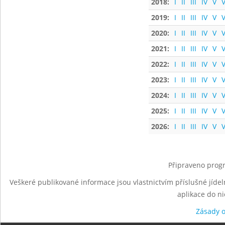
2018:
I
II
III
IV
V
V
2019:
I
II
III
IV
V
V
2020:
I
II
III
IV
V
V
2021:
I
II
III
IV
V
V
2022:
I
II
III
IV
V
V
2023:
I
II
III
IV
V
V
2024:
I
II
III
IV
V
V
2025:
I
II
III
IV
V
V
2026:
I
II
III
IV
V
V
Připraveno progr
Veškeré publikované informace jsou vlastnictvím příslušné jídel
aplikace do n
Zásady 