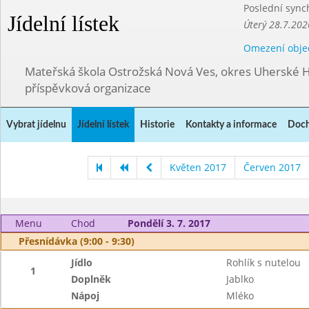
Poslední sync
Jídelní lístek
Úterý 28.7.202
Omezení obje
Mateřská škola Ostrožská Nová Ves, okres Uherské H
příspěvková organizace
Vybrat jídelnu
Jídelní lístek
Historie
Kontakty a informace
Doch
Květen 2017
Červen 2017
Menu
Chod
Pondělí 3. 7. 2017
Přesnídávka (9:00 - 9:30)
Jídlo
Rohlík s nutelou
1
Doplněk
Jablko
Nápoj
Mléko