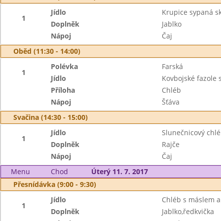
Jídlo
Krupice sypaná sk
1
Doplněk
Jablko
Nápoj
Čaj
Oběd (11:30 - 14:00)
Polévka
Farská
1
Jídlo
Kovbojské fazole
Příloha
Chléb
Nápoj
Šťáva
Svačina (14:30 - 15:00)
Jídlo
Slunečnicový chl
1
Doplněk
Rajče
Nápoj
Čaj
Menu
Chod
Úterý 11. 7. 2017
Přesnídávka (9:00 - 9:30)
Jídlo
Chléb s máslem a
1
Doplněk
Jablko,ředkvička