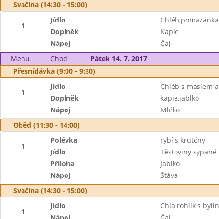
Svačina (14:30 - 15:00)
Jídlo
Chléb,pomazánka 
1
Doplněk
Kapie
Nápoj
Čaj
Menu
Chod
Pátek 14. 7. 2017
Přesnídávka (9:00 - 9:30)
Jídlo
Chléb s máslem a
1
Doplněk
kapie,jablko
Nápoj
Mléko
Oběd (11:30 - 14:00)
Polévka
rybí s krutóny
1
Jídlo
Těstoviny sypané
Příloha
Jablko
Nápoj
Šťáva
Svačina (14:30 - 15:00)
Jídlo
Chia rohlík s byl
1
Nápoj
Čaj