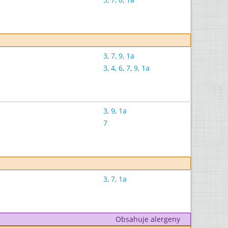
3
,
7
,
9
,
1a
3
,
4
,
6
,
7
,
9
,
1a
3
,
9
,
1a
7
3
,
7
,
1a
Obsahuje alergeny