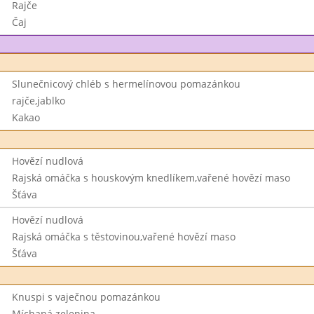
Rajče
Čaj
Slunečnicový chléb s hermelínovou pomazánkou
rajče,jablko
Kakao
Hovězí nudlová
Rajská omáčka s houskovým knedlíkem,vařené hovězí maso
Šťáva
Hovězí nudlová
Rajská omáčka s těstovinou,vařené hovězí maso
Šťáva
Knuspi s vaječnou pomazánkou
Míchaná zelenina