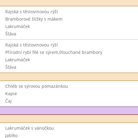
Rajská s těstovinovou rýží
Bramborové šlížky s mákem
Lakrumáček
Šťáva
Rajská s těstovinovou rýží
Přírodní rybí filé se sýrem,šťouchané brambory
Lakrumáček
Šťáva
Chléb se sýrovou pomazánkou
Kapie
Čaj
Lakrumáček s vánočkou
Jablko