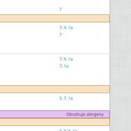
7
7
,
9
,
1a
7
7
,
9
,
1a
7
,
1a
3
,
7
,
1a
Obsahuje alergeny
3
,
7
,
8
,
1a