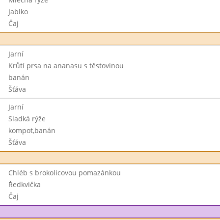
Jablko
Čaj
Jarní
Krůtí prsa na ananasu s těstovinou
banán
Šťáva
Jarní
Sladká rýže
kompot,banán
Šťáva
Chléb s brokolicovou pomazánkou
Ředkvička
Čaj