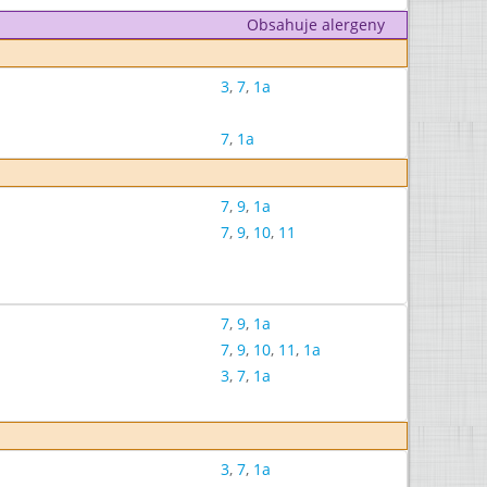
Obsahuje alergeny
3
,
7
,
1a
7
,
1a
7
,
9
,
1a
7
,
9
,
10
,
11
7
,
9
,
1a
7
,
9
,
10
,
11
,
1a
3
,
7
,
1a
3
,
7
,
1a