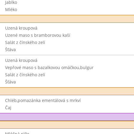
Jablko
Mléko
Uzená kroupová
Uzené maso s bramborovou kaší
Salát z čínského zelí
Šťáva
Uzená kroupová
Vepřové maso s bazalkovou omáčkou,bulgur
Salát z čínského zelí
Šťáva
Chléb,pomazánka ementálová s mrkví
Čaj
Mléčná rýže