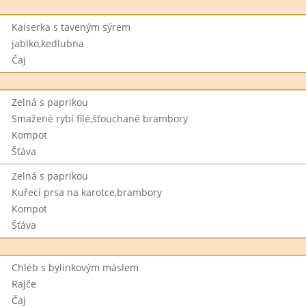
Kaiserka s taveným sýrem
jablko,kedlubna
Čaj
Zelná s paprikou
Smažené rybí filé,šťouchané brambory
Kompot
Šťáva
Zelná s paprikou
Kuřecí prsa na karotce,brambory
Kompot
Šťáva
Chléb s bylinkovým máslem
Rajče
Čaj