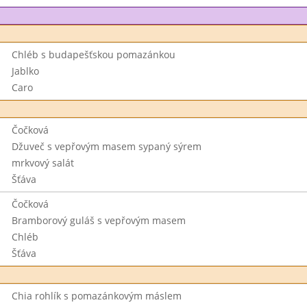
Chléb s budapešťskou pomazánkou
Jablko
Caro
Čočková
Džuveč s vepřovým masem sypaný sýrem
mrkvový salát
Šťáva
Čočková
Bramborový guláš s vepřovým masem
Chléb
Šťáva
Chia rohlík s pomazánkovým máslem