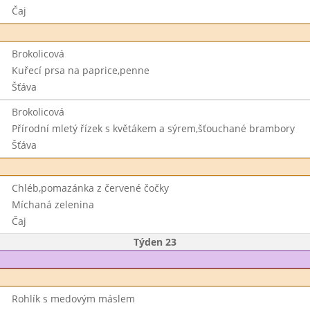
Čaj
Brokolicová
Kuřecí prsa na paprice,penne
Šťáva
Brokolicová
Přírodní mletý řízek s květákem a sýrem,šťouchané brambory
Šťáva
Chléb,pomazánka z červené čočky
Míchaná zelenina
Čaj
Týden 23
Rohlík s medovým máslem