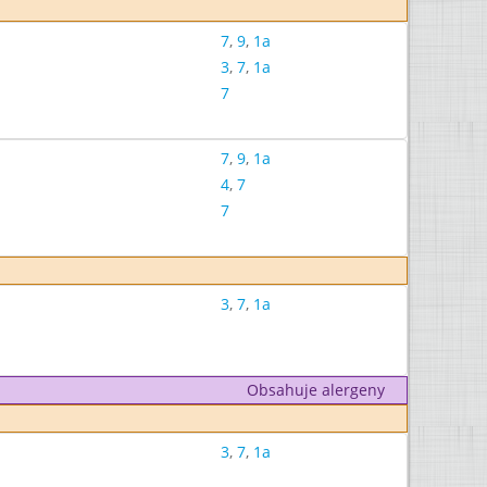
7
,
9
,
1a
3
,
7
,
1a
7
7
,
9
,
1a
4
,
7
7
3
,
7
,
1a
Obsahuje alergeny
3
,
7
,
1a