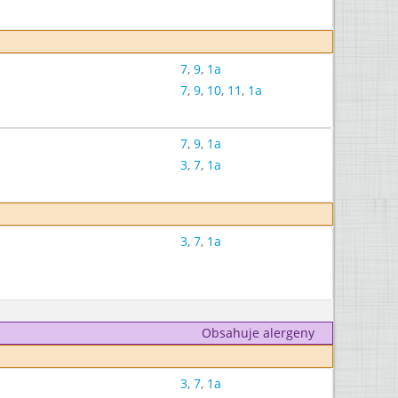
7
,
9
,
1a
7
,
9
,
10
,
11
,
1a
7
,
9
,
1a
3
,
7
,
1a
3
,
7
,
1a
Obsahuje alergeny
3
,
7
,
1a