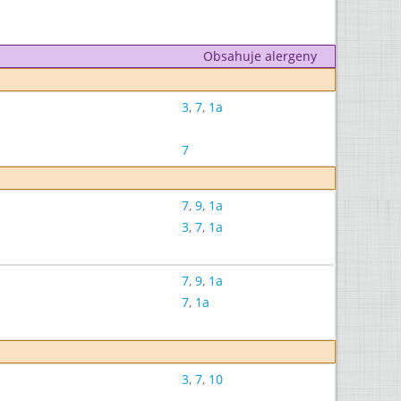
Obsahuje alergeny
3
,
7
,
1a
7
7
,
9
,
1a
3
,
7
,
1a
7
,
9
,
1a
7
,
1a
3
,
7
,
10