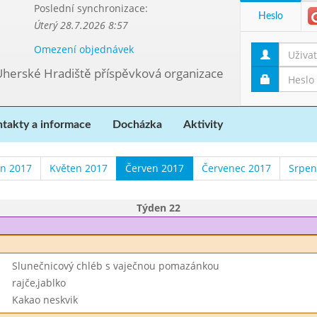
Poslední synchronizace:
Heslo
Úterý 28.7.2026 8:57
Omezení objednávek
Uherské Hradiště příspěvková organizace
takty a informace
Docházka
Aktivity
n 2017
Květen 2017
Červen 2017
Červenec 2017
Srpen
Týden 22
Slunečnicový chléb s vaječnou pomazánkou
rajče,jablko
Kakao neskvik