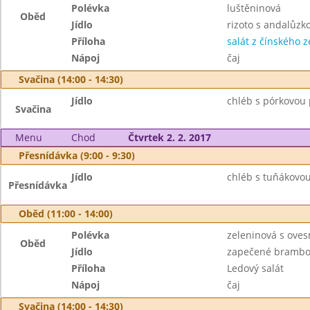
Polévka
luštěninová
Oběd
Jídlo
rizoto s andalůzk
Příloha
salát z čínského ze
Nápoj
čaj
Svačina (14:00 - 14:30)
Jídlo
chléb s pórkovou
Svačina
Menu
Chod
Čtvrtek 2. 2. 2017
Přesnídávka (9:00 - 9:30)
Jídlo
chléb s tuňákovo
Přesnídávka
Oběd (11:00 - 14:00)
Polévka
zeleninová s oves
Oběd
Jídlo
zapečené brambo
Příloha
Ledový salát
Nápoj
čaj
Svačina (14:00 - 14:30)