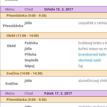
Menu
Chod
Středa 15. 2. 2017
Přesnídávka (9:00 - 9:30)
Jídlo
Loupáček s ramou
Přesnídávka
Oběd (11:00 - 14:00)
Polévka
hráškový krém s 
Oběd
Jídlo
kuřecí maso na mr
Příloha
bramborová kaše
Doplněk
okurkový salát
Nápoj
čaj
Svačina (14:00 - 14:30)
Jídlo
slunečnicový chl
Svačina
Menu
Chod
Pátek 17. 2. 2017
Přesnídávka (9:00 - 9:30)
Jídlo
pletýnka maková s