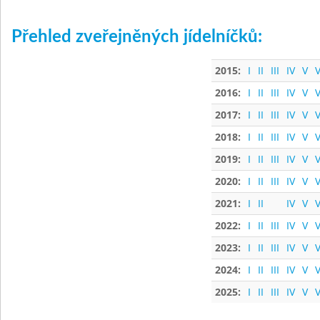
Přehled zveřejněných jídelníčků:
2015:
I
II
III
IV
V
V
2016:
I
II
III
IV
V
V
2017:
I
II
III
IV
V
V
2018:
I
II
III
IV
V
V
2019:
I
II
III
IV
V
V
2020:
I
II
III
IV
V
V
2021:
I
II
IV
V
V
2022:
I
II
III
IV
V
V
2023:
I
II
III
IV
V
V
2024:
I
II
III
IV
V
V
2025:
I
II
III
IV
V
V