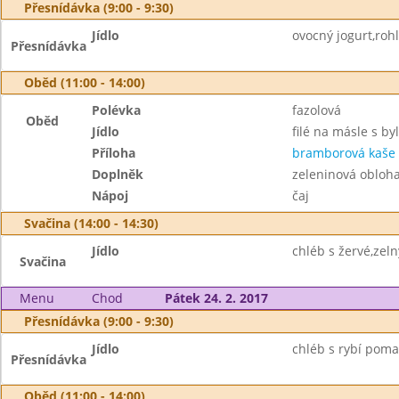
Přesnídávka (9:00 - 9:30)
Jídlo
ovocný jogurt,rohl
Přesnídávka
Oběd (11:00 - 14:00)
Polévka
fazolová
Oběd
Jídlo
filé na másle s b
Příloha
bramborová kaše
Doplněk
zeleninová obloh
Nápoj
čaj
Svačina (14:00 - 14:30)
Jídlo
chléb s žervé,zeln
Svačina
Menu
Chod
Pátek 24. 2. 2017
Přesnídávka (9:00 - 9:30)
Jídlo
chléb s rybí poma
Přesnídávka
Oběd (11:00 - 14:00)