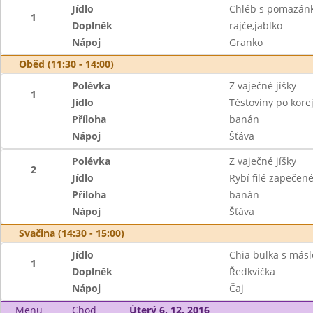
Jídlo
Chléb s pomazán
1
Doplněk
rajče,jablko
Nápoj
Granko
Oběd (11:30 - 14:00)
Polévka
Z vaječné jíšky
1
Jídlo
Těstoviny po kor
Příloha
banán
Nápoj
Šťáva
Polévka
Z vaječné jíšky
2
Jídlo
Rybí filé zapeče
Příloha
banán
Nápoj
Šťáva
Svačina (14:30 - 15:00)
Jídlo
Chia bulka s más
1
Doplněk
Ředkvička
Nápoj
Čaj
Menu
Chod
Úterý 6. 12. 2016