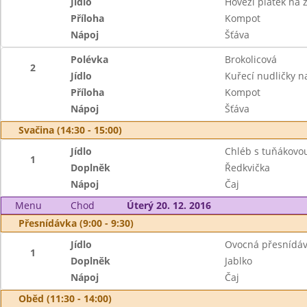
Jídlo
Hovězí plátek na
Příloha
Kompot
Nápoj
Šťáva
Polévka
Brokolicová
2
Jídlo
Kuřecí nudličky n
Příloha
Kompot
Nápoj
Šťáva
Svačina (14:30 - 15:00)
Jídlo
Chléb s tuňákov
1
Doplněk
Ředkvička
Nápoj
Čaj
Menu
Chod
Úterý 20. 12. 2016
Přesnídávka (9:00 - 9:30)
Jídlo
Ovocná přesnídáv
1
Doplněk
Jablko
Nápoj
Čaj
Oběd (11:30 - 14:00)