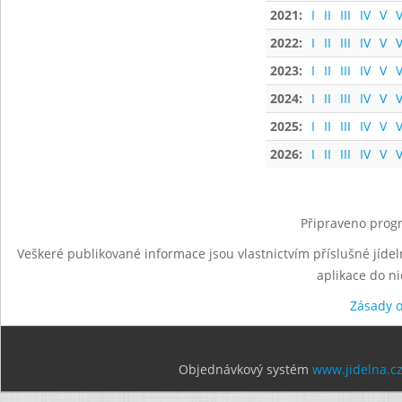
2021:
I
II
III
IV
V
V
2022:
I
II
III
IV
V
V
2023:
I
II
III
IV
V
V
2024:
I
II
III
IV
V
V
2025:
I
II
III
IV
V
V
2026:
I
II
III
IV
V
V
Připraveno progr
Veškeré publikované informace jsou vlastnictvím příslušné jídel
aplikace do n
Zásady 
Objednávkový systém
www.jidelna.c