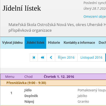
Poslední sync
Jídelní lístek
Úterý 28.7.202
Omezení obje
Mateřská škola Ostrožská Nová Ves, okres Uherské H
příspěvková organizace
Vybrat jídelnu
Jídelní lístek
Historie
Kontakty a informace
Doch
Říjen 2016
Listopad 2016
Menu
Chod
Čtvrtek 1. 12. 2016
Přesnídávka (9:00 - 9:30)
Jídlo
Pomakovaný loup
1
Doplněk
Jablko
Nápoj
Granko