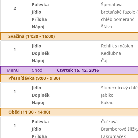
Polévka
Špenátová
2
Jídlo
bretaňské fazole 
Příloha
chléb,pomeranč
Nápoj
Šťáva
Svačina (14:30 - 15:00)
Jídlo
Rohlík s máslem
1
Doplněk
Kedlubna
Nápoj
Čaj
Menu
Chod
Čtvrtek 15. 12. 2016
Přesnídávka (9:00 - 9:30)
Jídlo
Slunečnicový chl
1
Doplněk
Jablko
Nápoj
Kakao
Oběd (11:30 - 14:00)
Polévka
Čočková
1
Jídlo
Bramborové šlížk
Příloha
Lakrumáček