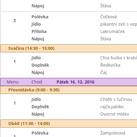
Nápoj
Šťáva
Polévka
Čočková
2
Jídlo
pikantní zelí s v
Příloha
Lakrumáček
Nápoj
Šťáva
Svačina (14:30 - 15:00)
Jídlo
Chia bulka s kra
1
Doplněk
Ředkvička
Nápoj
Čaj
Menu
Chod
Pátek 16. 12. 2016
Přesnídávka (9:00 - 9:30)
Jídlo
Chléb s lučinou
1
Doplněk
rajče,jablko
Nápoj
Ovocné mléko
Oběd (11:30 - 14:00)
Polévka
Žampiónová
1