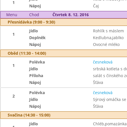
1
Nápoj
Čaj
Menu
Chod
Čtvrtek 8. 12. 2016
Přesnídávka (9:00 - 9:30)
Jídlo
Rohlík s máslem
1
Doplněk
Kedlubna,jablko
Nápoj
Ovocné mléko
Oběd (11:30 - 14:00)
Polévka
česneková
1
Jídlo
srbská kotleta s 
Příloha
salát s čínského ze
Nápoj
Šťáva
Polévka
česneková
2
Jídlo
Sýrový omáčka se
Nápoj
Šťáva
Svačina (14:30 - 15:00)
Jídlo
Chléb,pomazánka 