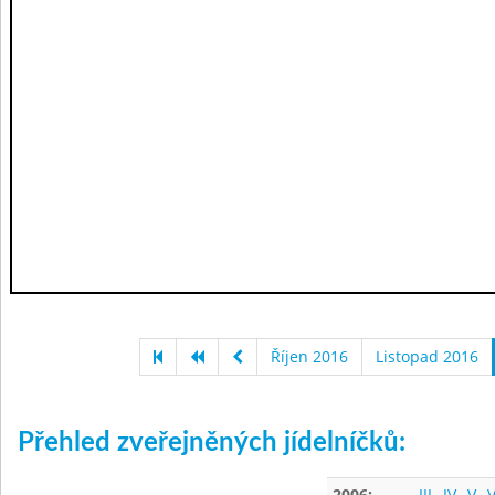
Říjen 2016
Listopad 2016
Přehled zveřejněných jídelníčků:
2006:
III
IV
V
V