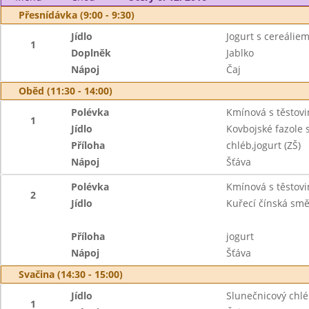
Přesnídávka (9:00 - 9:30)
Jídlo
Jogurt s cereáliem
1
Doplněk
Jablko
Nápoj
Čaj
Oběd (11:30 - 14:00)
Polévka
Kmínová s těstov
1
Jídlo
Kovbojské fazole
Příloha
chléb,jogurt (ZŠ)
Nápoj
Šťáva
Polévka
Kmínová s těstov
2
Jídlo
Kuřecí čínská smě
Příloha
jogurt
Nápoj
Šťáva
Svačina (14:30 - 15:00)
Jídlo
Slunečnicový chl
1