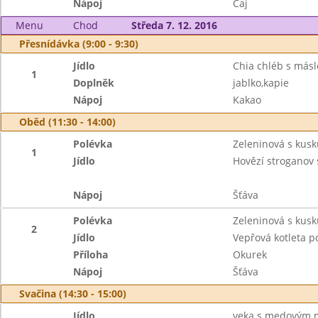
Nápoj
Čaj
Menu
Chod
Středa 7. 12. 2016
Přesnídávka (9:00 - 9:30)
Jídlo
Chia chléb s más
1
Doplněk
jablko,kapie
Nápoj
Kakao
Oběd (11:30 - 14:00)
Polévka
Zeleninová s kus
1
Jídlo
Hovězí stroganov
Nápoj
Šťáva
Polévka
Zeleninová s kus
2
Jídlo
Vepřová kotleta p
Příloha
Okurek
Nápoj
Šťáva
Svačina (14:30 - 15:00)
Jídlo
veka s medovým 