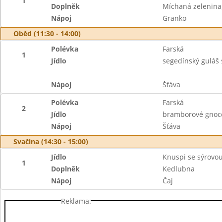
1
Doplněk
Míchaná zelenina,
Nápoj
Granko
Oběd (11:30 - 14:00)
Polévka
Farská
1
Jídlo
segedínský guláš
Nápoj
Šťáva
Polévka
Farská
2
Jídlo
bramborové gnocc
Nápoj
Šťáva
Svačina (14:30 - 15:00)
Jídlo
Knuspi se sýrovo
1
Doplněk
Kedlubna
Nápoj
Čaj
Reklama: