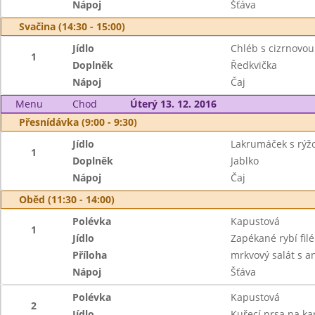
Nápoj
Šťáva
Svačina (14:30 - 15:00)
Jídlo
Chléb s cizrnovo
1
Doplněk
Ředkvička
Nápoj
Čaj
Menu
Chod
Úterý 13. 12. 2016
Přesnídávka (9:00 - 9:30)
Jídlo
Lakrumáček s rýž
1
Doplněk
Jablko
Nápoj
Čaj
Oběd (11:30 - 14:00)
Polévka
Kapustová
1
Jídlo
Zapékané rybí fil
Příloha
mrkvový salát s 
Nápoj
Šťáva
Polévka
Kapustová
2
Jídlo
Kuřecí prsa na ka