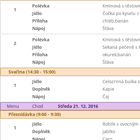
Polévka
Kmínová s těstov
1
Jídlo
Čočka po kyselu s
Příloha
chléb,banán
Nápoj
Šťáva
Polévka
Kmínová s těstov
2
Jídlo
Sekaná pečeně s 
Příloha
okurek,banán
Nápoj
Šťáva
Svačina (14:30 - 15:00)
Jídlo
Celozrnná bulka 
1
Doplněk
Kapie
Nápoj
Čaj
Menu
Chod
Středa 21. 12. 2016
Přesnídávka (9:00 - 9:30)
Jídlo
Rohlík s ovocným
1
Doplněk
Jablko
Nápoj
Caro