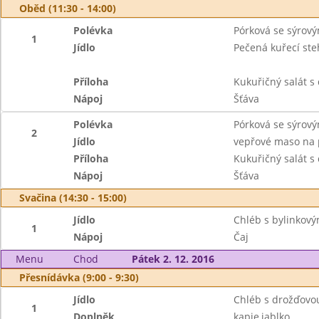
Oběd (11:30 - 14:00)
Polévka
Pórková se sýrov
1
Jídlo
Pečená kuřecí st
Příloha
Kukuřičný salát s
Nápoj
Šťáva
Polévka
Pórková se sýrov
2
Jídlo
vepřové maso na 
Příloha
Kukuřičný salát s
Nápoj
Šťáva
Svačina (14:30 - 15:00)
Jídlo
Chléb s bylinkov
1
Nápoj
Čaj
Menu
Chod
Pátek 2. 12. 2016
Přesnídávka (9:00 - 9:30)
Jídlo
Chléb s drožďov
1
Doplněk
kapie,jablko