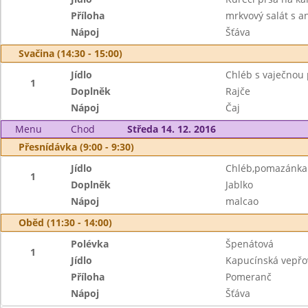
Příloha
mrkvový salát s 
Nápoj
Šťáva
Svačina (14:30 - 15:00)
Jídlo
Chléb s vaječno
1
Doplněk
Rajče
Nápoj
Čaj
Menu
Chod
Středa 14. 12. 2016
Přesnídávka (9:00 - 9:30)
Jídlo
Chléb,pomazánka 
1
Doplněk
Jablko
Nápoj
malcao
Oběd (11:30 - 14:00)
Polévka
Špenátová
1
Jídlo
Kapucínská vepřov
Příloha
Pomeranč
Nápoj
Šťáva