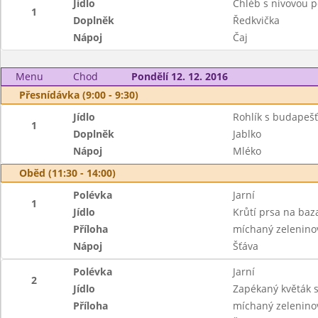
Jídlo
Chléb s nivovou
1
Doplněk
Ředkvička
Nápoj
Čaj
Menu
Chod
Pondělí 12. 12. 2016
Přesnídávka (9:00 - 9:30)
Jídlo
Rohlík s budape
1
Doplněk
Jablko
Nápoj
Mléko
Oběd (11:30 - 14:00)
Polévka
Jarní
1
Jídlo
Krůtí prsa na baz
Příloha
míchaný zeleninov
Nápoj
Šťáva
Polévka
Jarní
2
Jídlo
Zapékaný květák 
Příloha
míchaný zeleninov