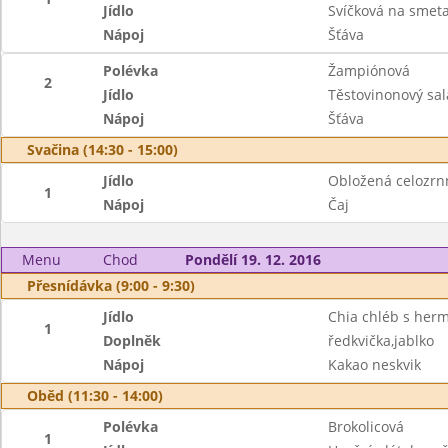
Jídlo
Svíčková na smet
Nápoj
Šťáva
Polévka
Žampiónová
2
Jídlo
Těstovinonový sal
Nápoj
Šťáva
Svačina (14:30 - 15:00)
Jídlo
Obložená celozrn
1
Nápoj
Čaj
Menu
Chod
Pondělí 19. 12. 2016
Přesnídávka (9:00 - 9:30)
Jídlo
Chia chléb s her
1
Doplněk
ředkvička,jablko
Nápoj
Kakao neskvik
Oběd (11:30 - 14:00)
Polévka
Brokolicová
1