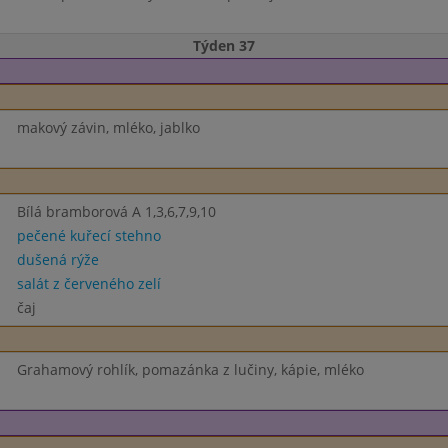
Týden 37
makový závin, mléko, jablko
Bílá bramborová A 1,3,6,7,9,10
pečené kuřecí stehno
dušená rýže
salát z červeného zelí
čaj
Grahamový rohlík, pomazánka z lučiny, kápie, mléko