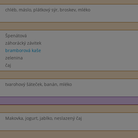
chléb, máslo, plátkový sýr, broskev, mléko
Špenátová
záhorácký závitek
bramborová kaše
zelenina
čaj
tvarohový šáteček, banán, mléko
Makovka, jogurt, jablko, neslazený čaj