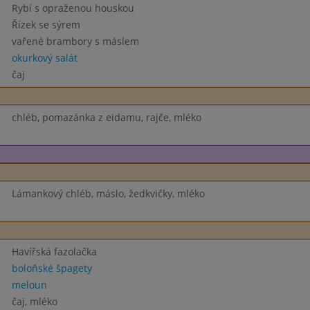
Rybí s opraženou houskou
Řízek se sýrem
vařené brambory s máslem
okurkový salát
čaj
chléb, pomazánka z eidamu, rajče, mléko
Lámankový chléb, máslo, žedkvičky, mléko
Havířská fazolačka
boloňské špagety
meloun
čaj, mléko