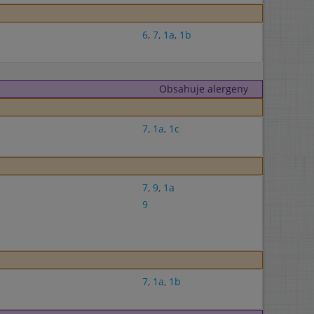
6
,
7
,
1a
,
1b
Obsahuje alergeny
7
,
1a
,
1c
7
,
9
,
1a
9
7
,
1a
,
1b