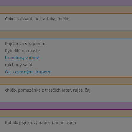
Čokocroissant, nektarinka, mléko
Rajčatová s kapáním
Rybí filé na másle
brambory vařené
míchaný salát
čaj s ovocným sirupem
chléb, pomazánka z tresčich jater, rajče, čaj
Rohlík, jogurtový nápoj, banán, voda