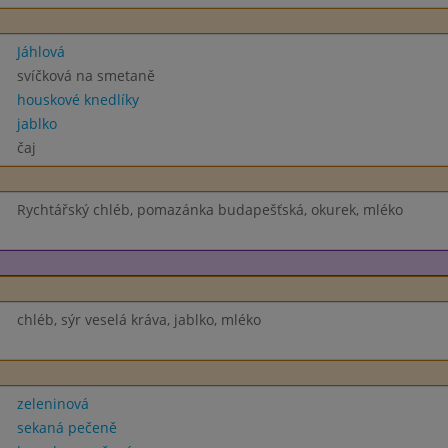
Jáhlová
svíčková na smetaně
houskové knedlíky
jablko
čaj
Rychtářský chléb, pomazánka budapešťská, okurek, mléko
chléb, sýr veselá kráva, jablko, mléko
zeleninová
sekaná pečeně