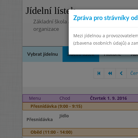
Jídelní lístek
Zpráva pro strávníky od 
Základní škola a mateřská škola, Pavlovice 
organizace
Mezi jídelnou a provozovatelem
(zbavena osobních údajů) a zam
Vybrat jídelnu
Jídelní lístek
Historie
Kon
Čer
Menu
Chod
Čtvrtek 1. 9. 2016
Přesnídávka (9:00 - 9:15)
Jídlo
Přesnídávka
Oběd (11:00 - 14:00)