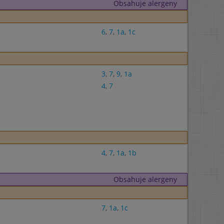
Obsahuje alergeny
6
,
7
,
1a
,
1c
3
,
7
,
9
,
1a
4
,
7
4
,
7
,
1a
,
1b
Obsahuje alergeny
7
,
1a
,
1c