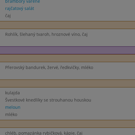
brambory vařené
rajčatový salát
čaj
Rohlík, šlehaný tvaroh, hroznové víno, čaj
Přerovský bandurek, žervé, ředkvičky, mléko
kulajda
Švestkové knedlíky se strouhanou houskou
meloun
mléko
chléb, pomazánka rybičková, kápie, čaj