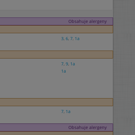
Obsahuje alergeny
3
,
6
,
7
,
1a
7
,
9
,
1a
1a
7
,
1a
Obsahuje alergeny