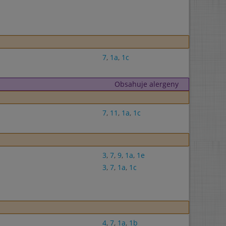
7
,
1a
,
1c
Obsahuje alergeny
7
,
11
,
1a
,
1c
3
,
7
,
9
,
1a
,
1e
3
,
7
,
1a
,
1c
4
,
7
,
1a
,
1b