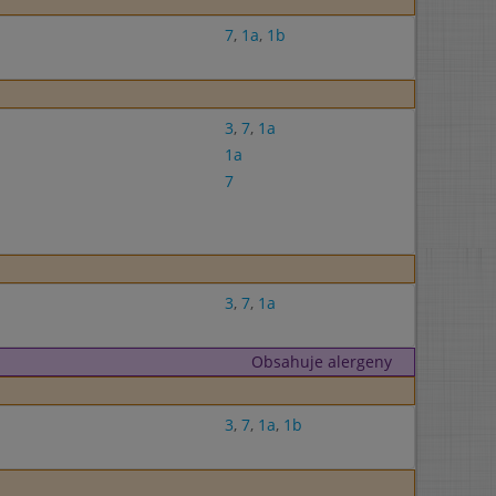
7
,
1a
,
1b
3
,
7
,
1a
1a
7
3
,
7
,
1a
Obsahuje alergeny
3
,
7
,
1a
,
1b