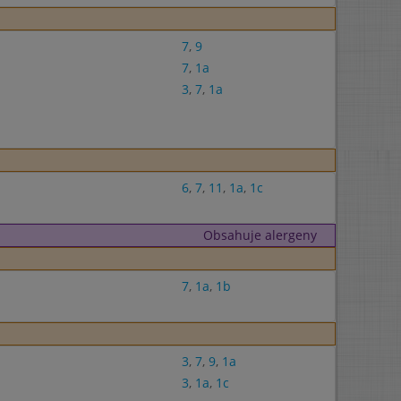
7
,
9
7
,
1a
3
,
7
,
1a
6
,
7
,
11
,
1a
,
1c
Obsahuje alergeny
7
,
1a
,
1b
3
,
7
,
9
,
1a
3
,
1a
,
1c