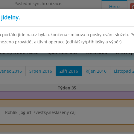
Poslední synchronizace:
Heslo
Pondělí 7.7.2025 9:58
jídelny.
u Přerova, okres Přerov, příspěvková
 portálu jidelna.cz byla ukončena smlouva o poskytování služeb. 
ezeno provádět aktivní operace (odhlášky/přihlášky a výběr).
takty a informace
Spotřební koš
Docházka
Aktivity
venec 2016
Srpen 2016
Září 2016
Říjen 2016
Listopad 
Týden 35
Rohlík, jogurt, švestky,neslazený čaj