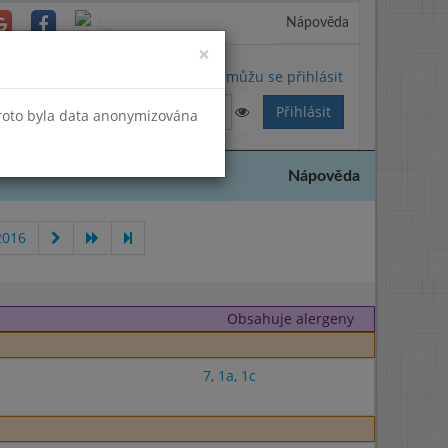
Nápověda
Close
×
Nemůžu se přihlásit
Proto byla data anonymizována
Nápověda
2016
Obsahuje alergeny
7
,
1a
,
1c