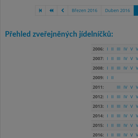
Březen 2016
Duben 2016
Přehled zveřejněných jídelníčků:
2006:
I
II
III
IV
V
V
2007:
I
II
III
IV
V
V
2008:
I
II
III
IV
V
V
2009:
I
II
2011:
III
IV
V
V
2012:
I
II
III
IV
V
V
2013:
I
II
III
IV
V
V
2014:
I
II
III
IV
V
V
2015:
I
II
III
IV
V
V
2016:
I
II
III
IV
V
V