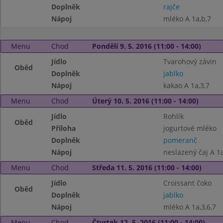
Doplněk
rajče
Nápoj
mléko A 1a,b,7
Menu
Chod
Pondělí 9. 5. 2016 (11:00 - 14:00)
Jídlo
Tvarohový závin
Oběd
Doplněk
jablko
Nápoj
kakao A 1a,3,7
Menu
Chod
Úterý 10. 5. 2016 (11:00 - 14:00)
Jídlo
Rohlík
Oběd
Příloha
jogurtové mléko
Doplněk
pomeranč
Nápoj
neslazený čaj A 1a
Menu
Chod
Středa 11. 5. 2016 (11:00 - 14:00)
Jídlo
Croissant čoko
Oběd
Doplněk
jablko
Nápoj
mléko A 1a,3,6,7
Menu
Chod
Čtvrtek 12. 5. 2016 (11:00 - 14:00)