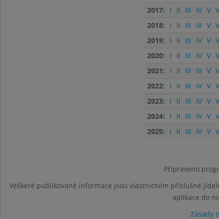
2017:
I
II
III
IV
V
V
2018:
I
II
III
IV
V
V
2019:
I
II
III
IV
V
V
2020:
I
II
III
IV
V
V
2021:
I
II
III
IV
V
V
2022:
I
II
III
IV
V
V
2023:
I
II
III
IV
V
V
2024:
I
II
III
IV
V
V
2025:
I
II
III
IV
V
V
Připraveno progr
Veškeré publikované informace jsou vlastnictvím příslušné jídel
aplikace do n
Zásady 