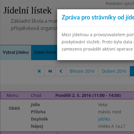
Poslední sync
Jídelní lístek
Pondělí 7.7.20
Zpráva pro strávníky od jíd
Základní škola a mateřská škola, Pavlovice u Přerova,
příspěvková organizace
Mezi jídelnou a provozovatelem por
poskytování služeb. Proto byla dat
zamezeno provádět aktivní operace (
Vybrat jídelnu
Jídelní lístek
Historie
Kontakty a informace
Spot
Březen 2016
Duben 2016
Menu
Chod
Pondělí 2. 5. 2016 (11:00 - 14:00)
Jídlo
Veka
Oběd
Příloha
máslo, med
Doplněk
jablko
Nápoj
mléko A 1a,c7