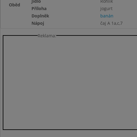
Jídlo
Rohlík
Oběd
Příloha
jogurt
Doplněk
banán
Nápoj
čaj A 1a,c,7
Reklama: