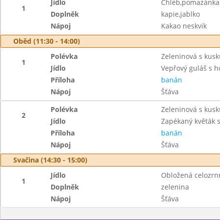
Jídlo
Chléb,pomazánka c
1
Doplněk
kapie,jablko
Nápoj
Kakao neskvik
Oběd (11:30 - 14:00)
Polévka
Zeleninová s kus
1
Jídlo
Vepřový guláš s 
Příloha
banán
Nápoj
Šťáva
Polévka
Zeleninová s kus
2
Jídlo
Zapékaný květák 
Příloha
banán
Nápoj
Šťáva
Svačina (14:30 - 15:00)
Jídlo
Obložená celozrn
1
Doplněk
zelenina
Nápoj
Šťáva