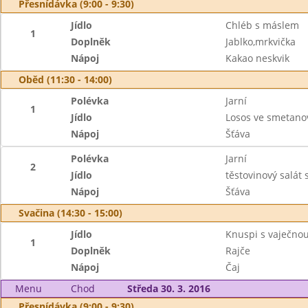
Přesnídávka (9:00 - 9:30)
Jídlo
Chléb s máslem
1
Doplněk
Jablko,mrkvička
Nápoj
Kakao neskvik
Oběd (11:30 - 14:00)
Polévka
Jarní
1
Jídlo
Losos ve smetano
Nápoj
Šťáva
Polévka
Jarní
2
Jídlo
těstovinový salát
Nápoj
Šťáva
Svačina (14:30 - 15:00)
Jídlo
Knuspi s vaječn
1
Doplněk
Rajče
Nápoj
Čaj
Menu
Chod
Středa 30. 3. 2016
Přesnídávka (9:00 - 9:30)