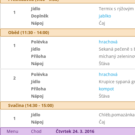
Jídlo
Termix s rýžovým
1
Doplněk
jablko
Nápoj
Čaj
Oběd (11:30 - 14:00)
Polévka
hrachová
1
Jídlo
Sekaná pečeně s 
Příloha
míchaný zelenino
Nápoj
Šťáva
Polévka
hrachová
2
Jídlo
Krupice sypaná 
Příloha
kompot
Nápoj
Šťáva
Svačina (14:30 - 15:00)
Jídlo
Chléb,pomazánka z
1
Nápoj
Čaj
Menu
Chod
Čtvrtek 24. 3. 2016