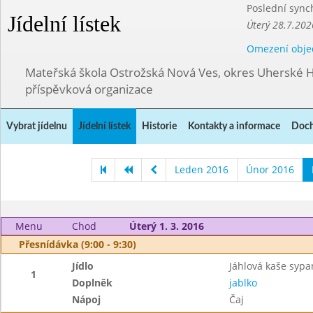
Poslední sync
Jídelní lístek
Úterý 28.7.202
Omezení obje
Mateřská škola Ostrožská Nová Ves, okres Uherské H
příspěvková organizace
Vybrat jídelnu
Jídelní lístek
Historie
Kontakty a informace
Doch
Leden 2016
Únor 2016
Menu
Chod
Úterý 1. 3. 2016
Přesnídávka (9:00 - 9:30)
Jídlo
Jáhlová kaše sypa
1
Doplněk
jablko
Nápoj
Čaj