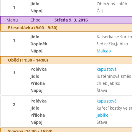
Jídlo
Obložený chléb
1
Nápoj
Čaj
Menu
Chod
Středa 9. 3. 2016
Přesnídávka (9:00 - 9:30)
Jídlo
Kaiserka se šunk
1
Doplněk
ředkvička,jablko
Nápoj
Malcao
Oběd (11:30 - 14:00)
Polévka
kapustová
1
Jídlo
luštěninová směs
Příloha
chléb,jablko
Nápoj
Šťáva
Polévka
kapustová
2
Jídlo
kuřecí kostky ve 
Příloha
jablko
Nápoj
Šťáva
Svačina (14:30 - 15:00)