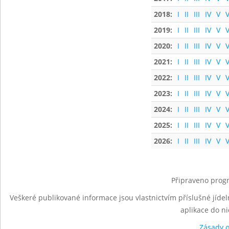
2018:
I
II
III
IV
V
V
2019:
I
II
III
IV
V
V
2020:
I
II
III
IV
V
V
2021:
I
II
III
IV
V
V
2022:
I
II
III
IV
V
V
2023:
I
II
III
IV
V
V
2024:
I
II
III
IV
V
V
2025:
I
II
III
IV
V
V
2026:
I
II
III
IV
V
V
Připraveno progr
Veškeré publikované informace jsou vlastnictvím příslušné jídel
aplikace do n
Zásady 