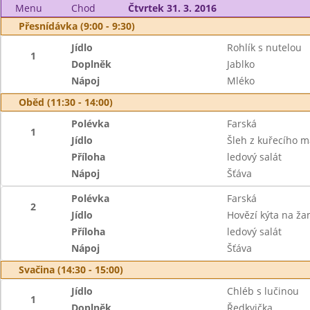
Menu
Chod
Čtvrtek 31. 3. 2016
Přesnídávka (9:00 - 9:30)
Jídlo
Rohlík s nutelou
1
Doplněk
Jablko
Nápoj
Mléko
Oběd (11:30 - 14:00)
Polévka
Farská
1
Jídlo
Šleh z kuřecího 
Příloha
ledový salát
Nápoj
Šťáva
Polévka
Farská
2
Jídlo
Hovězí kýta na ža
Příloha
ledový salát
Nápoj
Šťáva
Svačina (14:30 - 15:00)
Jídlo
Chléb s lučinou
1
Doplněk
Ředkvička