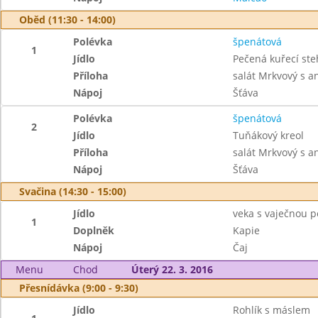
Oběd (11:30 - 14:00)
Polévka
špenátová
1
Jídlo
Pečená kuřecí st
Příloha
salát Mrkvový s 
Nápoj
Šťáva
Polévka
špenátová
2
Jídlo
Tuňákový kreol
Příloha
salát Mrkvový s 
Nápoj
Šťáva
Svačina (14:30 - 15:00)
Jídlo
veka s vaječnou 
1
Doplněk
Kapie
Nápoj
Čaj
Menu
Chod
Úterý 22. 3. 2016
Přesnídávka (9:00 - 9:30)
Jídlo
Rohlík s máslem