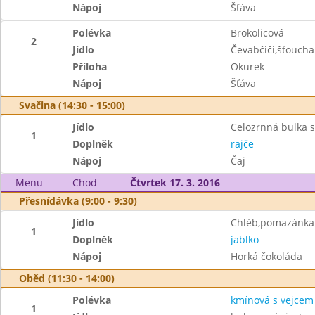
Nápoj
Šťáva
Polévka
Brokolicová
2
Jídlo
Čevabčiči,šťouch
Příloha
Okurek
Nápoj
Šťáva
Svačina (14:30 - 15:00)
Jídlo
Celozrnná bulka 
1
Doplněk
rajče
Nápoj
Čaj
Menu
Chod
Čtvrtek 17. 3. 2016
Přesnídávka (9:00 - 9:30)
Jídlo
Chléb,pomazánka 
1
Doplněk
jablko
Nápoj
Horká čokoláda
Oběd (11:30 - 14:00)
Polévka
kmínová s vejcem
1