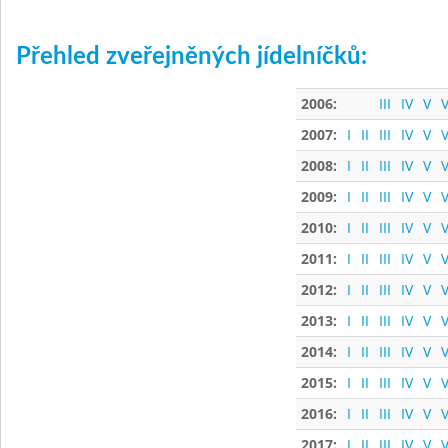
Přehled zveřejněných jídelníčků:
2006:
III
IV
V
V
2007:
I
II
III
IV
V
V
2008:
I
II
III
IV
V
V
2009:
I
II
III
IV
V
V
2010:
I
II
III
IV
V
V
2011:
I
II
III
IV
V
V
2012:
I
II
III
IV
V
V
2013:
I
II
III
IV
V
V
2014:
I
II
III
IV
V
V
2015:
I
II
III
IV
V
V
2016:
I
II
III
IV
V
V
2017:
I
II
III
IV
V
V