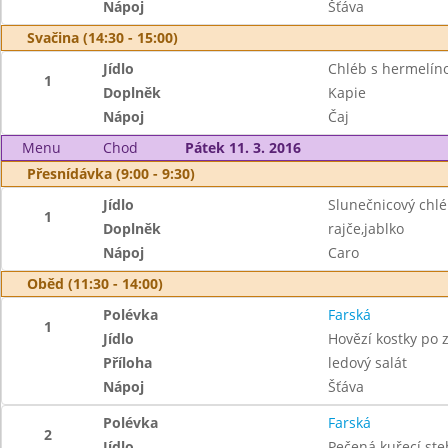
Nápoj
Šťáva
Svačina (14:30 - 15:00)
Jídlo
Chléb s hermelí
1
Doplněk
Kapie
Nápoj
Čaj
Menu
Chod
Pátek 11. 3. 2016
Přesnídávka (9:00 - 9:30)
Jídlo
Slunečnicový chl
1
Doplněk
rajče,jablko
Nápoj
Caro
Oběd (11:30 - 14:00)
Polévka
Farská
1
Jídlo
Hovězí kostky po 
Příloha
ledový salát
Nápoj
Šťáva
Polévka
Farská
2
Jídlo
Pečená kuřecí st