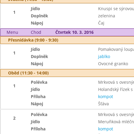
Jídlo
Knuspi se sýrov
1
Doplněk
zelenina
Nápoj
Čaj
Menu
Chod
Čtvrtek 10. 3. 2016
Přesnídávka (9:00 - 9:30)
Jídlo
Pomakovaný loup
1
Doplněk
jablko
Nápoj
Ovocné granko
Oběd (11:30 - 14:00)
Polévka
Mrkvová s ovesný
1
Jídlo
Holandský řízek 
Příloha
kompot
Nápoj
Šťáva
Polévka
Mrkvová s ovesný
2
Jídlo
Meruňková mléčn
Příloha
kompot