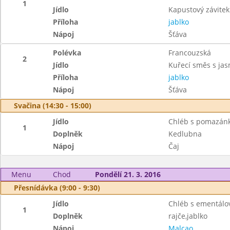
1
Jídlo
Kapustový závite
Příloha
jablko
Nápoj
Šťáva
Polévka
Francouzská
2
Jídlo
Kuřecí směs s jas
Příloha
jablko
Nápoj
Šťáva
Svačina (14:30 - 15:00)
Jídlo
Chléb s pomazán
1
Doplněk
Kedlubna
Nápoj
Čaj
Menu
Chod
Pondělí 21. 3. 2016
Přesnídávka (9:00 - 9:30)
Jídlo
Chléb s ementál
1
Doplněk
rajče,jablko
Nápoj
Malcao