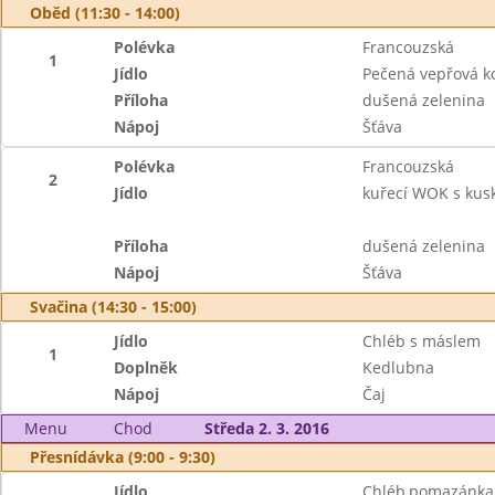
Oběd (11:30 - 14:00)
Polévka
Francouzská
1
Jídlo
Pečená vepřová k
Příloha
dušená zelenina
Nápoj
Šťáva
Polévka
Francouzská
2
Jídlo
kuřecí WOK s ku
Příloha
dušená zelenina
Nápoj
Šťáva
Svačina (14:30 - 15:00)
Jídlo
Chléb s máslem
1
Doplněk
Kedlubna
Nápoj
Čaj
Menu
Chod
Středa 2. 3. 2016
Přesnídávka (9:00 - 9:30)
Jídlo
Chléb,pomazánka 