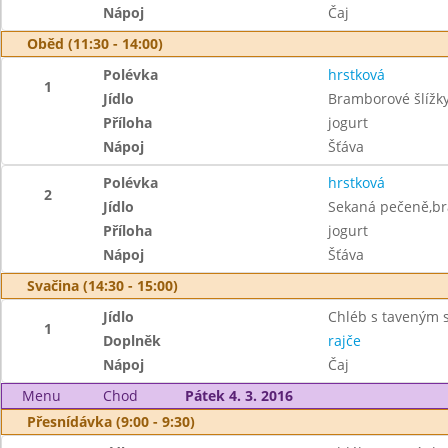
Nápoj
Čaj
Oběd (11:30 - 14:00)
Polévka
hrstková
1
Jídlo
Bramborové šlížk
Příloha
jogurt
Nápoj
Šťáva
Polévka
hrstková
2
Jídlo
Sekaná pečeně,br
Příloha
jogurt
Nápoj
Šťáva
Svačina (14:30 - 15:00)
Jídlo
Chléb s taveným 
1
Doplněk
rajče
Nápoj
Čaj
Menu
Chod
Pátek 4. 3. 2016
Přesnídávka (9:00 - 9:30)