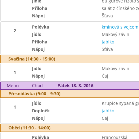
Jídlo
bulgurové rizoto
Příloha
salát z čínského ze
Nápoj
Šťáva
Polévka
kmínová s vejcem
2
Jídlo
Makový závin
Příloha
jablko
Nápoj
Šťáva
Svačina (14:30 - 15:00)
Jídlo
Makový závin
1
Nápoj
Čaj
Menu
Chod
Pátek 18. 3. 2016
Přesnídávka (9:00 - 9:30)
Jídlo
Krupice sypaná 
1
Doplněk
jablko
Nápoj
Čaj
Oběd (11:30 - 14:00)
Polévka
Francouzská