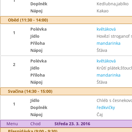
1
Doplněk
Kedlubna,jablko
Nápoj
Kakao
Oběd (11:30 - 14:00)
Polévka
květáková
1
Jídlo
Hovězí stroganof 
Příloha
mandarinka
Nápoj
Šťáva
Polévka
květáková
2
Jídlo
Krůtí plátek,šťo
Příloha
mandarinka
Nápoj
Šťáva
Svačina (14:30 - 15:00)
Jídlo
Chléb s česneko
1
Doplněk
ředkvičky
Nápoj
Čaj
Menu
Chod
Středa 23. 3. 2016
Přesnídávka (9:00 - 9:30)