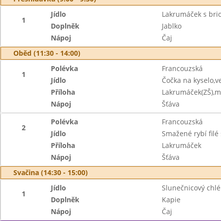
Jídlo
Lakrumáček s bri
1
Doplněk
Jablko
Nápoj
Čaj
Oběd (11:30 - 14:00)
Polévka
Francouzská
1
Jídlo
Čočka na kyselo,v
Příloha
Lakrumáček(ZŠ),m
Nápoj
Šťáva
Polévka
Francouzská
2
Jídlo
Smažené rybí filé
Příloha
Lakrumáček
Nápoj
Šťáva
Svačina (14:30 - 15:00)
Jídlo
Slunečnicový chl
1
Doplněk
Kapie
Nápoj
Čaj