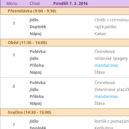
Menu
Chod
Pondělí 7. 3. 2016
Přesnídávka (9:00 - 9:30)
Jídlo
Chléb s cizrnovo
1
Doplněk
rajče,jablko
Nápoj
Kakao
Oběd (11:30 - 14:00)
Polévka
Česneková
1
Jídlo
milánské špegety
Příloha
mandarinka
Nápoj
Šťáva
Polévka
Česneková
2
Jídlo
Zeleninové placič
Příloha
mandarinka
Nápoj
Šťáva
Svačina (14:30 - 15:00)
Jídlo
Rohlík s pomazá
1
Doplněk
Kedlubna