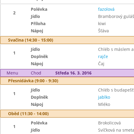
Polévka
fazolová
2
Jídlo
Bramborový gulá
Příloha
kiwi
Nápoj
Šťáva
Svačina (14:30 - 15:00)
Jídlo
Chléb s máslem a
1
Doplněk
rajče
Nápoj
Čaj
Menu
Chod
Středa 16. 3. 2016
Přesnídávka (9:00 - 9:30)
Jídlo
Chléb s budapeš
1
Doplněk
jablko
Nápoj
Mléko
Oběd (11:30 - 14:00)
Polévka
Brokolicová
1
Jídlo
Svíčková na smet