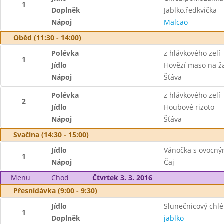
1
Doplněk
Jablko,ředkvička
Nápoj
Malcao
Oběd (11:30 - 14:00)
Polévka
z hlávkového zelí
1
Jídlo
Hovězí maso na ž
Nápoj
Šťáva
Polévka
z hlávkového zelí
2
Jídlo
Houbové rizoto
Nápoj
Šťáva
Svačina (14:30 - 15:00)
Jídlo
Vánočka s ovocn
1
Nápoj
Čaj
Menu
Chod
Čtvrtek 3. 3. 2016
Přesnídávka (9:00 - 9:30)
Jídlo
Slunečnicový chl
1
Doplněk
jablko