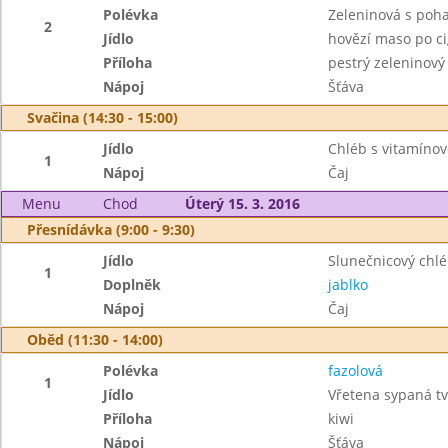
Polévka
Zeleninová s poh
2
Jídlo
hovězí maso po ci
Příloha
pestrý zeleninový
Nápoj
Šťáva
Svačina (14:30 - 15:00)
Jídlo
Chléb s vitamín
1
Nápoj
Čaj
Menu
Chod
Úterý 15. 3. 2016
Přesnídávka (9:00 - 9:30)
Jídlo
Slunečnicový chl
1
Doplněk
jablko
Nápoj
Čaj
Oběd (11:30 - 14:00)
Polévka
fazolová
1
Jídlo
Vřetena sypaná t
Příloha
kiwi
Nápoj
Šťáva