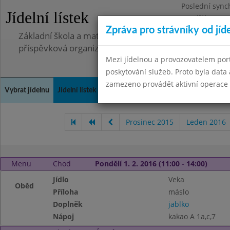
Poslední sync
Jídelní lístek
Pondělí 7.7.20
Zpráva pro strávníky od jíd
Základní škola a mateřská škola, Pavlovice u Přerova,
příspěvková organizace
Mezi jídelnou a provozovatelem por
poskytování služeb. Proto byla dat
zamezeno provádět aktivní operace (
Vybrat jídelnu
Jídelní lístek
Historie
Kontakty a informace
Spot
Prosinec 2015
Leden 2016
Menu
Chod
Pondělí 1. 2. 2016 (11:00 - 14:00)
Jídlo
Veka
Oběd
Příloha
máslo
Doplněk
jablko
Nápoj
kakao A 1a,c,7