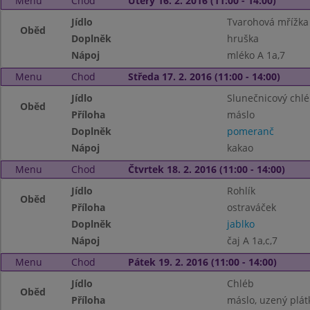
Menu
Chod
Úterý 16. 2. 2016 (11:00 - 14:00)
Jídlo
Tvarohová mřížka
Oběd
Doplněk
hruška
Nápoj
mléko A 1a,7
Menu
Chod
Středa 17. 2. 2016 (11:00 - 14:00)
Jídlo
Slunečnicový chl
Oběd
Příloha
máslo
Doplněk
pomeranč
Nápoj
kakao
Menu
Chod
Čtvrtek 18. 2. 2016 (11:00 - 14:00)
Jídlo
Rohlík
Oběd
Příloha
ostraváček
Doplněk
jablko
Nápoj
čaj A 1a,c,7
Menu
Chod
Pátek 19. 2. 2016 (11:00 - 14:00)
Jídlo
Chléb
Oběd
Příloha
máslo, uzený plát