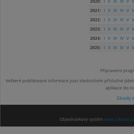
2020:
I
II
III
IV
V
V
2021:
I
II
III
IV
V
V
2022:
I
II
III
IV
V
V
2023:
I
II
III
IV
V
V
2024:
I
II
III
IV
V
V
2025:
I
II
III
IV
V
V
Připraveno progr
Veškeré publikované informace jsou vlastnictvím příslušné jídel
aplikace do n
Zásady 
Objednávkový systém
www.jidelna.c