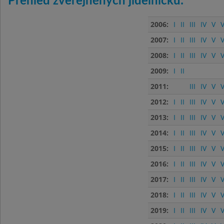
Přehled zveřejněných jídelníčků:
2006:
I
II
III
IV
V
V
2007:
I
II
III
IV
V
V
2008:
I
II
III
IV
V
V
2009:
I
II
2011:
III
IV
V
V
2012:
I
II
III
IV
V
V
2013:
I
II
III
IV
V
V
2014:
I
II
III
IV
V
V
2015:
I
II
III
IV
V
V
2016:
I
II
III
IV
V
V
2017:
I
II
III
IV
V
V
2018:
I
II
III
IV
V
V
2019:
I
II
III
IV
V
V