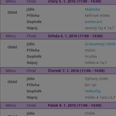
Menu
Chod
Úterý 5. 1. 2016 (11:00 - 14:00)
Jídlo
Makovka
Oběd
Příloha
kefírové mléko
Doplněk
pomeranč
Nápoj
ovocný čaj A 1a,7
Menu
Chod
Středa 6. 1. 2016 (11:00 - 14:00)
Jídlo
Grahamový rohlík
Oběd
Příloha
máslo
Doplněk
hruška
Nápoj
mléko A 1a,7
Menu
Chod
Čtvrtek 7. 1. 2016 (11:00 - 14:00)
Jídlo
Dýňový chléb
Oběd
Příloha
kiri sýr
Doplněk
ředkvičky
Nápoj
mléko A 1a,b,c,6,7
Menu
Chod
Pátek 8. 1. 2016 (11:00 - 14:00)
Jídlo
Chléb