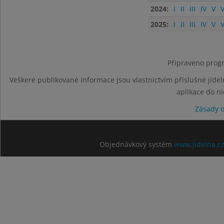
2024:
I
II
III
IV
V
V
2025:
I
II
III
IV
V
V
Připraveno progr
Veškeré publikované informace jsou vlastnictvím příslušné jídel
aplikace do n
Zásady 
Objednávkový systém
www.jidelna.c