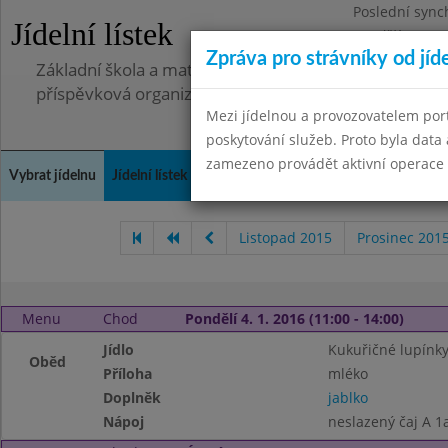
Poslední sync
Jídelní lístek
Pondělí 7.7.20
Zpráva pro strávníky od jíd
Základní škola a mateřská škola, Pavlovice u Přerova,
příspěvková organizace
Mezi jídelnou a provozovatelem por
poskytování služeb. Proto byla dat
zamezeno provádět aktivní operace (
Vybrat jídelnu
Jídelní lístek
Historie
Kontakty a informace
Spot
Listopad 2015
Prosinec 201
Menu
Chod
Pondělí 4. 1. 2016 (11:00 - 14:00)
Jídlo
Kukuřičné lupínk
Oběd
Příloha
mléko
Doplněk
jablko
Nápoj
neslazený čaj A 1