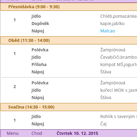
Přesnídávka (9:00 - 9:30)
Jídlo
Chléb,pomazánka 
1
Doplněk
kapie,jablko
Nápoj
Malcao
Oběd (11:30 - 14:00)
Polévka
Žampiónová
1
Jídlo
Čevabčiči,brambo
Příloha
kompot MŠ,jogurt
Nápoj
Šťáva
Polévka
Žampiónová
2
Jídlo
kuřecí WOK s jasm
Nápoj
Šťáva
Svačina (14:30 - 15:00)
Jídlo
Rohlík s taveným
1
Nápoj
Čaj
Menu
Chod
Čtvrtek 10. 12. 2015