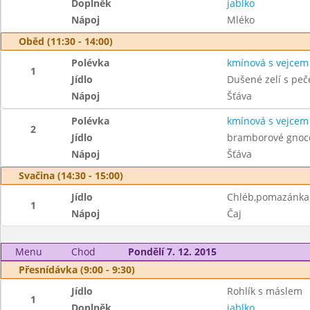
Doplněk
jablko
Nápoj
Mléko
Oběd (11:30 - 14:00)
Polévka
kmínová s vejcem
1
Jídlo
Dušené zelí s pe
Nápoj
Šťáva
Polévka
kmínová s vejcem
2
Jídlo
bramborové gnoc
Nápoj
Šťáva
Svačina (14:30 - 15:00)
Jídlo
Chléb,pomazánka 
1
Nápoj
Čaj
Menu
Chod
Pondělí 7. 12. 2015
Přesnídávka (9:00 - 9:30)
Jídlo
Rohlík s máslem
1
Doplněk
jablko