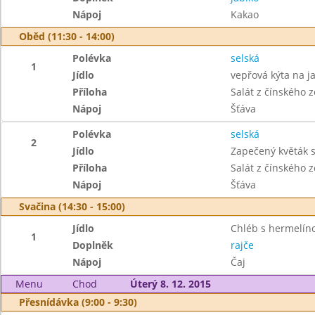
Nápoj
Kakao
Oběd (11:30 - 14:00)
Polévka
selská
1
Jídlo
vepřová kýta na j
Příloha
Salát z čínského z
Nápoj
Šťáva
Polévka
selská
2
Jídlo
Zapečený květák 
Příloha
Salát z čínského z
Nápoj
Šťáva
Svačina (14:30 - 15:00)
Jídlo
Chléb s hermelí
1
Doplněk
rajče
Nápoj
Čaj
Menu
Chod
Úterý 8. 12. 2015
Přesnídávka (9:00 - 9:30)