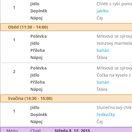
Jídlo
Chléb s rybí pom
1
Doplněk
jablko
Nápoj
Čaj
Oběd (11:30 - 14:00)
Polévka
Mrkvová se sýro
1
Jídlo
Honzovy marmelá
Příloha
banán
Nápoj
Šťáva
Polévka
Mrkvová se sýro
2
Jídlo
Čočka na kyselo s
Příloha
banán
Nápoj
Šťáva
Svačina (14:30 - 15:00)
Jídlo
Slunečnicový chl
1
Doplněk
ředkvičky
Nápoj
Čaj
Menu
Chod
Středa 9. 12. 2015