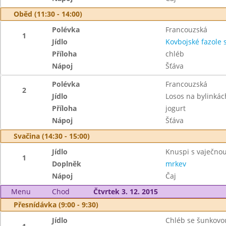
Oběd (11:30 - 14:00)
Polévka
Francouzská
1
Jídlo
Kovbojské fazole
Příloha
chléb
Nápoj
Šťáva
Polévka
Francouzská
2
Jídlo
Losos na bylinká
Příloha
jogurt
Nápoj
Šťáva
Svačina (14:30 - 15:00)
Jídlo
Knuspi s vaječn
1
Doplněk
mrkev
Nápoj
Čaj
Menu
Chod
Čtvrtek 3. 12. 2015
Přesnídávka (9:00 - 9:30)
Jídlo
Chléb se šunkovo