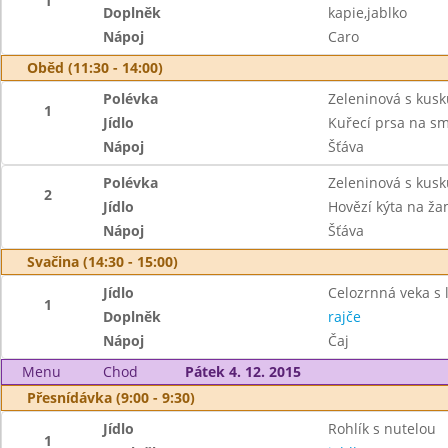
1
Doplněk
kapie,jablko
Nápoj
Caro
Oběd (11:30 - 14:00)
Polévka
Zeleninová s kus
1
Jídlo
Kuřecí prsa na s
Nápoj
Šťáva
Polévka
Zeleninová s kus
2
Jídlo
Hovězí kýta na ž
Nápoj
Šťáva
Svačina (14:30 - 15:00)
Jídlo
Celozrnná veka s 
1
Doplněk
rajče
Nápoj
Čaj
Menu
Chod
Pátek 4. 12. 2015
Přesnídávka (9:00 - 9:30)
Jídlo
Rohlík s nutelou
1