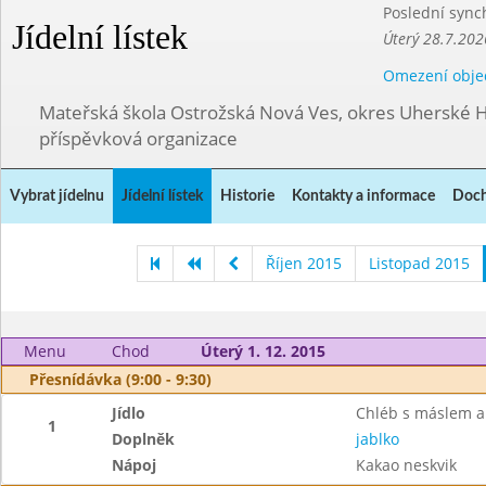
Poslední sync
Jídelní lístek
Úterý 28.7.202
Omezení obje
Mateřská škola Ostrožská Nová Ves, okres Uherské H
příspěvková organizace
Vybrat jídelnu
Jídelní lístek
Historie
Kontakty a informace
Doch
Říjen 2015
Listopad 2015
Menu
Chod
Úterý 1. 12. 2015
Přesnídávka (9:00 - 9:30)
Jídlo
Chléb s máslem a
1
Doplněk
jablko
Nápoj
Kakao neskvik