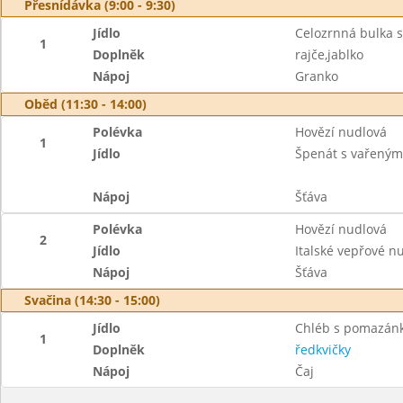
Přesnídávka (9:00 - 9:30)
Jídlo
Celozrnná bulka 
1
Doplněk
rajče,jablko
Nápoj
Granko
Oběd (11:30 - 14:00)
Polévka
Hovězí nudlová
1
Jídlo
Špenát s vařeným
Nápoj
Šťáva
Polévka
Hovězí nudlová
2
Jídlo
Italské vepřové nu
Nápoj
Šťáva
Svačina (14:30 - 15:00)
Jídlo
Chléb s pomazán
1
Doplněk
ředkvičky
Nápoj
Čaj