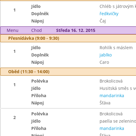
Jídlo
Chléb s játrovým
1
Doplněk
ředkvičky
Nápoj
Čaj
Menu
Chod
Středa 16. 12. 2015
Přesnídávka (9:00 - 9:30)
Jídlo
Rohlík s máslem
1
Doplněk
jablko
Nápoj
Caro
Oběd (11:30 - 14:00)
Polévka
Brokolicová
1
Jídlo
Husitská směs s 
Příloha
mandarinka
Nápoj
Šťáva
Polévka
Brokolicová
2
Jídlo
paella se zelenin
Příloha
mandarinka
Nápoj
Šťáva