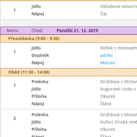
Jídlo
Obložená celozrn
1
Nápoj
Čaj
Menu
Chod
Pondělí 21. 12. 2015
Přesnídávka (9:00 - 9:30)
Jídlo
Rohlík s medový
1
Doplněk
jablko
Nápoj
Malcao
Oběd (11:30 - 14:00)
Polévka
Drožďová s těstov
1
Jídlo
bugurové rizoto 
Příloha
Okurek
Nápoj
Šťáva
Polévka
Drožďová s těstov
2
Jídlo
Kuřecí čínská smě
Příloha
Okurek
Nápoj
Šťáva