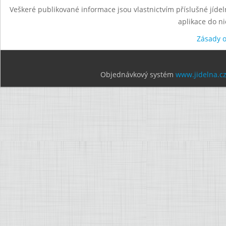
Veškeré publikované informace jsou vlastnictvím příslušné jídel
aplikace do n
Zásady 
Objednávkový systém
www.jidelna.c