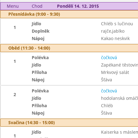
Menu
Chod
Pondělí 14. 12. 2015
Přesnídávka (9:00 - 9:30)
Jídlo
Chléb s lučinou
1
Doplněk
rajče,jablko
Nápoj
Kakao neskvik
Oběd (11:30 - 14:00)
Polévka
čočková
1
Jídlo
Zapékané těstovi
Příloha
Mrkvový salát
Nápoj
Šťáva
Polévka
čočková
2
Jídlo
hodolanská omáč
Příloha
Chléb
Nápoj
Šťáva
Svačina (14:30 - 15:00)
Jídlo
Kaiserka s másle
1