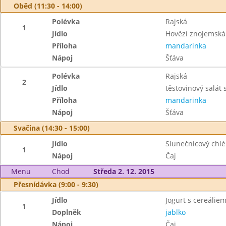
Oběd (11:30 - 14:00)
Polévka
Rajská
1
Jídlo
Hovězí znojemská
Příloha
mandarinka
Nápoj
Šťáva
Polévka
Rajská
2
Jídlo
těstovinový salát
Příloha
mandarinka
Nápoj
Šťáva
Svačina (14:30 - 15:00)
Jídlo
Slunečnicový chl
1
Nápoj
Čaj
Menu
Chod
Středa 2. 12. 2015
Přesnídávka (9:00 - 9:30)
Jídlo
Jogurt s cereáliem
1
Doplněk
jablko
Nápoj
Čaj