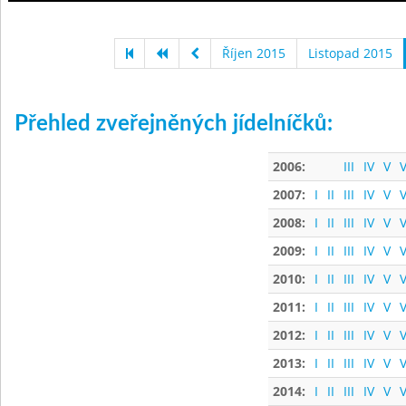
Říjen 2015
Listopad 2015
Přehled zveřejněných jídelníčků:
2006:
III
IV
V
V
2007:
I
II
III
IV
V
V
2008:
I
II
III
IV
V
V
2009:
I
II
III
IV
V
V
2010:
I
II
III
IV
V
V
2011:
I
II
III
IV
V
V
2012:
I
II
III
IV
V
V
2013:
I
II
III
IV
V
V
2014:
I
II
III
IV
V
V