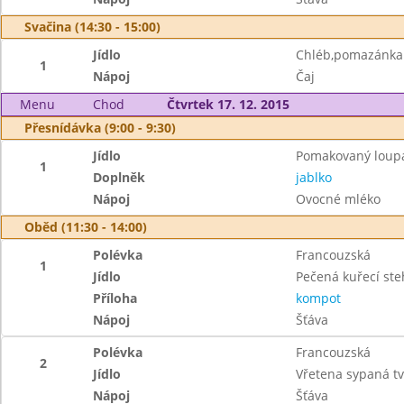
Svačina (14:30 - 15:00)
Jídlo
Chléb,pomazánka 
1
Nápoj
Čaj
Menu
Chod
Čtvrtek 17. 12. 2015
Přesnídávka (9:00 - 9:30)
Jídlo
Pomakovaný loup
1
Doplněk
jablko
Nápoj
Ovocné mléko
Oběd (11:30 - 14:00)
Polévka
Francouzská
1
Jídlo
Pečená kuřecí st
Příloha
kompot
Nápoj
Šťáva
Polévka
Francouzská
2
Jídlo
Vřetena sypaná t
Nápoj
Šťáva