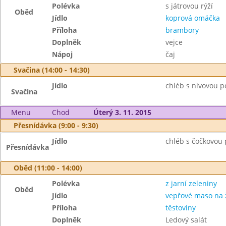
Polévka
s játrovou rýží
Oběd
Jídlo
koprová omáčka
Příloha
brambory
Doplněk
vejce
Nápoj
čaj
Svačina (14:00 - 14:30)
Jídlo
chléb s nivovou 
Svačina
Menu
Chod
Úterý 3. 11. 2015
Přesnídávka (9:00 - 9:30)
Jídlo
chléb s čočkovou
Přesnídávka
Oběd (11:00 - 14:00)
Polévka
z jarní zeleniny
Oběd
Jídlo
vepřové maso na
Příloha
těstoviny
Doplněk
Ledový salát