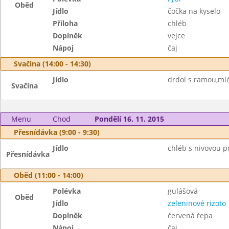
Oběd
Jídlo
čočka na kyselo
Příloha
chléb
Doplněk
vejce
Nápoj
čaj
Svačina (14:00 - 14:30)
Jídlo
drdol s ramou,mlé
Svačina
Menu
Chod
Pondělí 16. 11. 2015
Přesnídávka (9:00 - 9:30)
Jídlo
chléb s nivovou 
Přesnídávka
Oběd (11:00 - 14:00)
Polévka
gulášová
Oběd
Jídlo
zeleninové rizoto
Doplněk
červená řepa
Nápoj
čaj