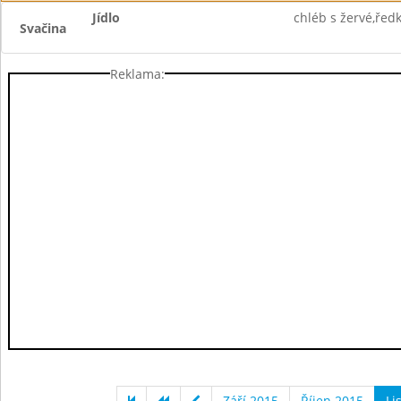
Jídlo
chléb s žervé,řed
Svačina
Reklama:
Září 2015
Říjen 2015
Li