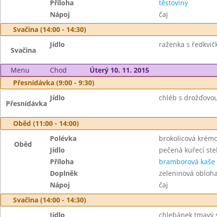
Příloha
těstoviny
Nápoj
čaj
Svačina (14:00 - 14:30)
Jídlo
raženka s ředkvi
Svačina
Menu
Chod
Úterý 10. 11. 2015
Přesnídávka (9:00 - 9:30)
Jídlo
chléb s drožďovo
Přesnídávka
Oběd (11:00 - 14:00)
Polévka
brokolicová krém
Oběd
Jídlo
pečená kuřecí st
Příloha
bramborová kaše
Doplněk
zeleninová obloh
Nápoj
čaj
Svačina (14:00 - 14:30)
Jídlo
chlebánek tmavý 