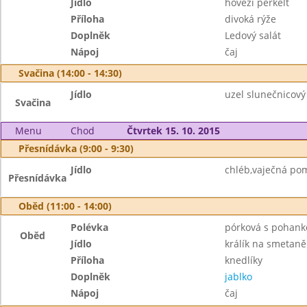
Jídlo
hovězí perkelt
Příloha
divoká rýže
Doplněk
Ledový salát
Nápoj
čaj
Svačina (14:00 - 14:30)
Jídlo
uzel slunečnicov
Svačina
Menu
Chod
Čtvrtek 15. 10. 2015
Přesnídávka (9:00 - 9:30)
Jídlo
chléb,vaječná po
Přesnídávka
Oběd (11:00 - 14:00)
Polévka
pórková s pohank
Oběd
Jídlo
králík na smetaně
Příloha
knedlíky
Doplněk
jablko
Nápoj
čaj