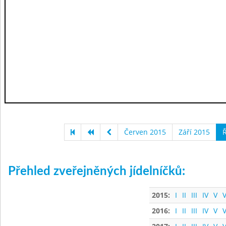
Červen 2015
Září 2015
Ř
Přehled zveřejněných jídelníčků:
2015:
I
II
III
IV
V
V
2016:
I
II
III
IV
V
V