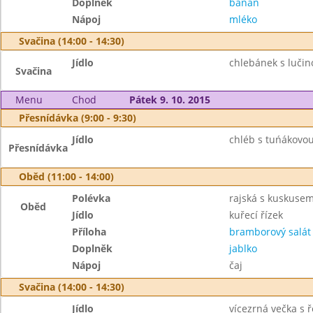
Doplněk
banán
Nápoj
mléko
Svačina (14:00 - 14:30)
Jídlo
chlebánek s lučin
Svačina
Menu
Chod
Pátek 9. 10. 2015
Přesnídávka (9:00 - 9:30)
Jídlo
chléb s tuńákovou
Přesnídávka
Oběd (11:00 - 14:00)
Polévka
rajská s kuskuse
Oběd
Jídlo
kuřecí řízek
Příloha
bramborový salát
Doplněk
jablko
Nápoj
čaj
Svačina (14:00 - 14:30)
Jídlo
vícezrná večka s