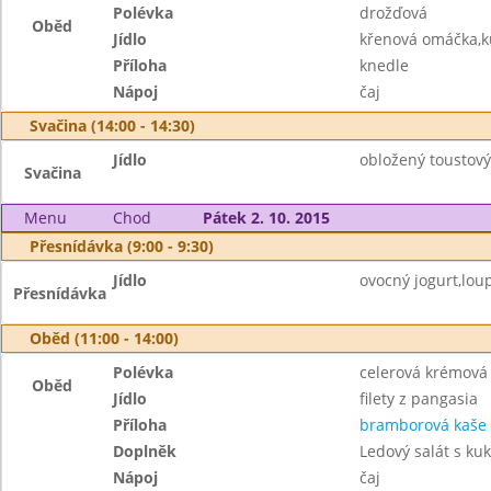
Polévka
drožďová
Oběd
Jídlo
křenová omáčka,k
Příloha
knedle
Nápoj
čaj
Svačina (14:00 - 14:30)
Jídlo
obložený toustový
Svačina
Menu
Chod
Pátek 2. 10. 2015
Přesnídávka (9:00 - 9:30)
Jídlo
ovocný jogurt,lou
Přesnídávka
Oběd (11:00 - 14:00)
Polévka
celerová krémová 
Oběd
Jídlo
filety z pangasia
Příloha
bramborová kaše
Doplněk
Ledový salát s kuk
Nápoj
čaj