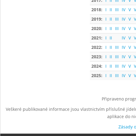
2017:
I
II
III
IV
V
V
2018:
I
II
III
IV
V
V
2019:
I
II
III
IV
V
V
2020:
I
II
III
IV
V
V
2021:
I
II
IV
V
V
2022:
I
II
III
IV
V
V
2023:
I
II
III
IV
V
V
2024:
I
II
III
IV
V
V
2025:
I
II
III
IV
V
V
Připraveno progr
Veškeré publikované informace jsou vlastnictvím příslušné jídel
aplikace do n
Zásady 