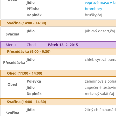
Jídlo
vepřové maso v k
Příloha
brambory
Doplněk
hrušky,čaj
Svačina (14:00 - 14:30)
Jídlo
jáhlový dezert,čaj
Svačina
Menu
Chod
Pátek 13. 2. 2015
Přesnídávka (9:00 - 9:30)
Jídlo
chléb,sýrová poma
Přesnídávka
Oběd (11:00 - 14:00)
Polévka
zeleninová s poh
Oběd
Jídlo
zapečené těstoviny
Doplněk
mrkvový salát,čaj
Svačina (14:00 - 14:30)
Jídlo
žitný chléb,hanác
Svačina