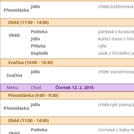
Jídlo
chléb,luštěninov
Přesnídávka
Oběd (11:00 - 14:00)
Polévka
pórková s kuskus
Oběd
Jídlo
kuřecí maso s hlí
Příloha
rýže
Doplněk
salát z čínského ze
Svačina (14:00 - 14:30)
Jídlo
chléb slunečnico
Svačina
Menu
Chod
Čtvrtek 12. 2. 2015
Přesnídávka (9:00 - 9:30)
Jídlo
chléb,rybí pomazá
Přesnídávka
Oběd (11:00 - 14:00)
Polévka
cizrnová s baby m
Oběd