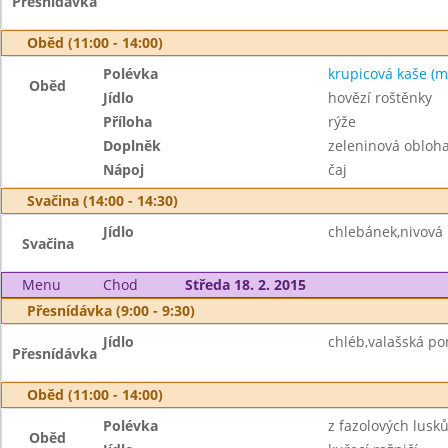
Přesnídávka
Oběd (11:00 - 14:00)
Polévka
krupicová kaše (m
Oběd
Jídlo
hovězí roštěnky
Příloha
rýže
Doplněk
zeleninová obloh
Nápoj
čaj
Svačina (14:00 - 14:30)
Jídlo
chlebánek,nivová
Svačina
Menu
Chod
Středa 18. 2. 2015
Přesnídávka (9:00 - 9:30)
Jídlo
chléb,valašská p
Přesnídávka
Oběd (11:00 - 14:00)
Polévka
z fazolových lusků
Oběd