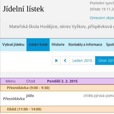
Poslední sync
Jídelní lístek
Středa 19.11.2
Omezení obje
Mateřská škola Hodějice, okres Vyškov, příspěvková 
Vybrat jídelnu
Jídelní lístek
Historie
Kontakty a informace
Spot
Leden 2015
Únor 201
Menu
Chod
Pondělí 2. 2. 2015
Přesnídávka (9:00 - 9:30)
Jídlo
chléb,sýrová poma
Přesnídávka
Oběd (11:00 - 14:00)