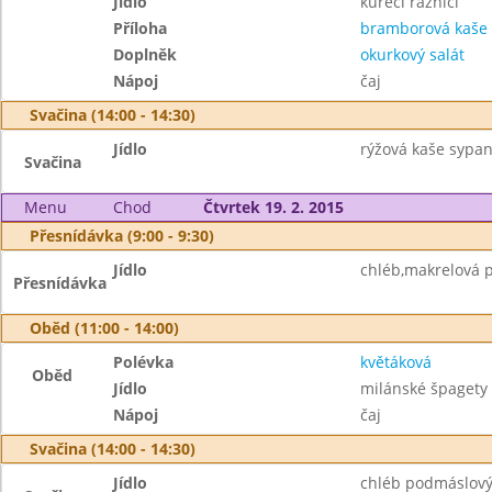
Jídlo
kuřecí ražničí
Příloha
bramborová kaše
Doplněk
okurkový salát
Nápoj
čaj
Svačina (14:00 - 14:30)
Jídlo
rýžová kaše sypa
Svačina
Menu
Chod
Čtvrtek 19. 2. 2015
Přesnídávka (9:00 - 9:30)
Jídlo
chléb,makrelová 
Přesnídávka
Oběd (11:00 - 14:00)
Polévka
květáková
Oběd
Jídlo
milánské špagety
Nápoj
čaj
Svačina (14:00 - 14:30)
Jídlo
chléb podmáslový