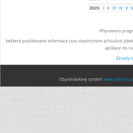
2025:
I
II
III
IV
V
V
Připraveno progr
Veškeré publikované informace jsou vlastnictvím příslušné jídel
aplikace do n
Zásady 
Objednávkový systém
www.jidelna.c