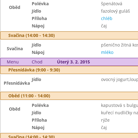
Polévka
špenátová
Oběd
Jídlo
fazolový guláš
Příloha
chléb
Nápoj
čaj
Svačina (14:00 - 14:30)
Jídlo
pšenično žitná k
Svačina
Nápoj
mléko
Menu
Chod
Úterý 3. 2. 2015
Přesnídávka (9:00 - 9:30)
Jídlo
ovocný jogurt,loup
Přesnídávka
Oběd (11:00 - 14:00)
Polévka
kapustová s bulg
Oběd
Jídlo
kuřecí nudličky na
Příloha
rýže
Nápoj
čaj
Svačina (14:00 - 14:30)