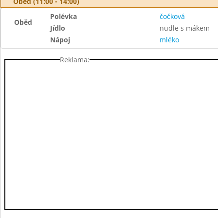
Oběd (11:00 - 14:00)
Polévka
čočková
Oběd
Jídlo
nudle s mákem
Nápoj
mléko
Reklama: