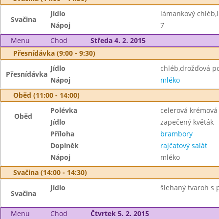
Jídlo
lámankový chléb,l
Svačina
Nápoj
7
Menu
Chod
Středa 4. 2. 2015
Přesnídávka (9:00 - 9:30)
Jídlo
chléb,drožďová p
Přesnídávka
Nápoj
mléko
Oběd (11:00 - 14:00)
Polévka
celerová krémová 
Oběd
Jídlo
zapečený květák
Příloha
brambory
Doplněk
rajčatový salát
Nápoj
mléko
Svačina (14:00 - 14:30)
Jídlo
šlehaný tvaroh s p
Svačina
Menu
Chod
Čtvrtek 5. 2. 2015