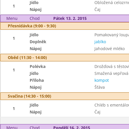
Jídlo
Obložená celozrn
1
Nápoj
Čaj
Menu
Chod
Pátek 13. 2. 2015
Přesnídávka (9:00 - 9:30)
Jídlo
Pomakovaný loup
1
Doplněk
jablko
Nápoj
Jahodové mléko
Oběd (11:30 - 14:00)
Polévka
Drožďová s těstov
1
Jídlo
Smažená vepřová 
Příloha
kompot
Nápoj
Šťáva
Svačina (14:30 - 15:00)
Jídlo
Chléb s ementál
1
Nápoj
Čaj
Menu
Chod
Pondělí 16. 2. 2015