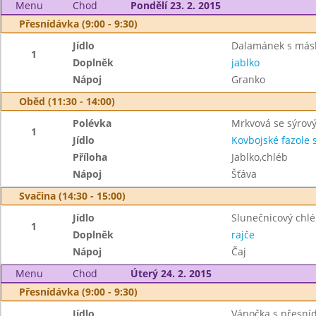
Menu
Chod
Pondělí 23. 2. 2015
Přesnídávka (9:00 - 9:30)
Jídlo
Dalamánek s más
1
Doplněk
jablko
Nápoj
Granko
Oběd (11:30 - 14:00)
Polévka
Mrkvová se sýro
1
Jídlo
Kovbojské fazole
Příloha
Jablko,chléb
Nápoj
Šťáva
Svačina (14:30 - 15:00)
Jídlo
Slunečnicový chl
1
Doplněk
rajče
Nápoj
Čaj
Menu
Chod
Úterý 24. 2. 2015
Přesnídávka (9:00 - 9:30)
Jídlo
Vánočka s přesní