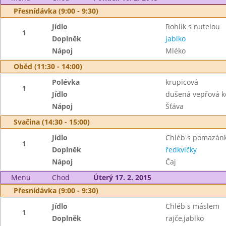
Přesnídávka (9:00 - 9:30)
Jídlo
Rohlík s nutelou
1
Doplněk
jablko
Nápoj
Mléko
Oběd (11:30 - 14:00)
Polévka
krupicová
1
Jídlo
dušená vepřová k
Nápoj
Šťáva
Svačina (14:30 - 15:00)
Jídlo
Chléb s pomazán
1
Doplněk
ředkvičky
Nápoj
Čaj
Menu
Chod
Úterý 17. 2. 2015
Přesnídávka (9:00 - 9:30)
Jídlo
Chléb s máslem
1
Doplněk
rajče,jablko