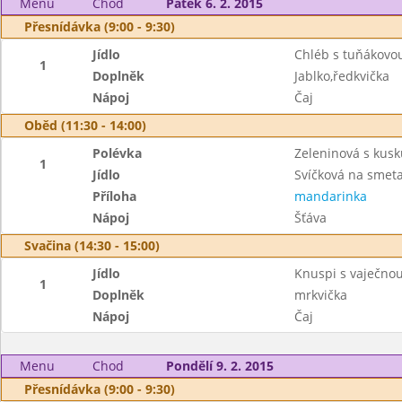
Menu
Chod
Pátek 6. 2. 2015
Přesnídávka (9:00 - 9:30)
Jídlo
Chléb s tuňákov
1
Doplněk
Jablko,ředkvička
Nápoj
Čaj
Oběd (11:30 - 14:00)
Polévka
Zeleninová s kus
1
Jídlo
Svíčková na smet
Příloha
mandarinka
Nápoj
Šťáva
Svačina (14:30 - 15:00)
Jídlo
Knuspi s vaječn
1
Doplněk
mrkvička
Nápoj
Čaj
Menu
Chod
Pondělí 9. 2. 2015
Přesnídávka (9:00 - 9:30)