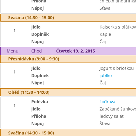
Příloha
chléb,mandarink
Nápoj
Šťáva
Svačina (14:30 - 15:00)
Jídlo
Kaiserka s plátk
1
Doplněk
Kapie
Nápoj
Čaj
Menu
Chod
Čtvrtek 19. 2. 2015
Přesnídávka (9:00 - 9:30)
Jídlo
Jogurt s brioškou
1
Doplněk
jablko
Nápoj
Čaj
Oběd (11:30 - 14:00)
Polévka
čočková
1
Jídlo
Zapékané šunkové 
Příloha
ledový salát
Nápoj
Šťáva
Svačina (14:30 - 15:00)