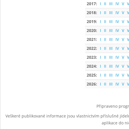
2017:
I
II
III
IV
V
V
2018:
I
II
III
IV
V
V
2019:
I
II
III
IV
V
V
2020:
I
II
III
IV
V
V
2021:
I
II
III
IV
V
V
2022:
I
II
III
IV
V
V
2023:
I
II
III
IV
V
V
2024:
I
II
III
IV
V
V
2025:
I
II
III
IV
V
V
2026:
I
II
III
IV
V
V
Připraveno progr
Veškeré publikované informace jsou vlastnictvím příslušné jídel
aplikace do n