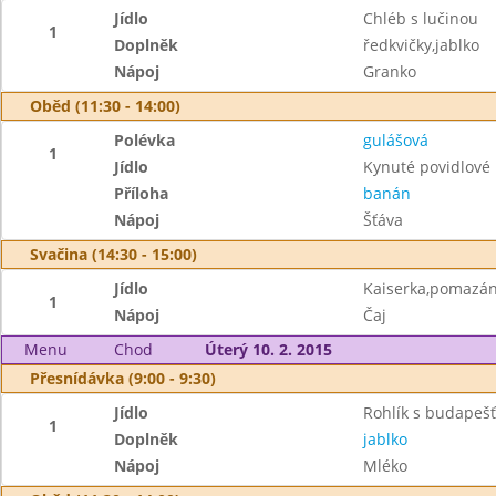
Jídlo
Chléb s lučinou
1
Doplněk
ředkvičky,jablko
Nápoj
Granko
Oběd (11:30 - 14:00)
Polévka
gulášová
1
Jídlo
Kynuté povidlové
Příloha
banán
Nápoj
Šťáva
Svačina (14:30 - 15:00)
Jídlo
Kaiserka,pomazánk
1
Nápoj
Čaj
Menu
Chod
Úterý 10. 2. 2015
Přesnídávka (9:00 - 9:30)
Jídlo
Rohlík s budape
1
Doplněk
jablko
Nápoj
Mléko