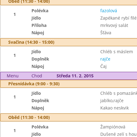
Oběd (11:30 - 14:00)
Polévka
fazolová
1
Jídlo
Zapékané rybí fil
Příloha
mrkvový salát
Nápoj
Šťáva
Svačina (14:30 - 15:00)
Jídlo
Chléb s máslem
1
Doplněk
rajče
Nápoj
Čaj
Menu
Chod
Středa 11. 2. 2015
Přesnídávka (9:00 - 9:30)
Jídlo
Chléb s pomazán
1
Doplněk
jablko,rajče
Nápoj
Kakao neskvik
Oběd (11:30 - 14:00)
Polévka
Žampiónová
1
Jídlo
Dušené zelí s ho