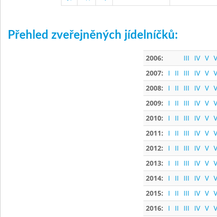
Přehled zveřejněných jídelníčků:
2006:
III
IV
V
V
2007:
I
II
III
IV
V
V
2008:
I
II
III
IV
V
V
2009:
I
II
III
IV
V
V
2010:
I
II
III
IV
V
V
2011:
I
II
III
IV
V
V
2012:
I
II
III
IV
V
V
2013:
I
II
III
IV
V
V
2014:
I
II
III
IV
V
V
2015:
I
II
III
IV
V
V
2016:
I
II
III
IV
V
V