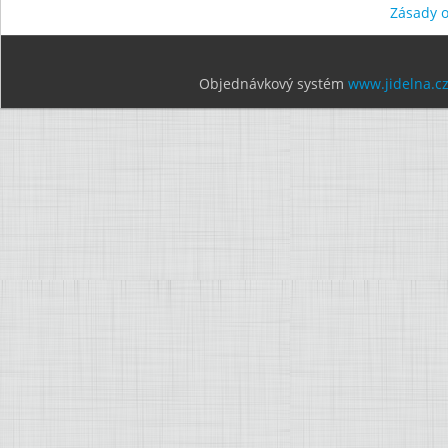
Zásady 
Objednávkový systém
www.jidelna.c