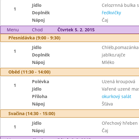
Jídlo
Celozrnná bulka 
1
Doplněk
ředkvičky
Nápoj
Čaj
Menu
Chod
Čtvrtek 5. 2. 2015
Přesnídávka (9:00 - 9:30)
Jídlo
Chléb,pomazánka 
1
Doplněk
jablko,rajče
Nápoj
Mléko
Oběd (11:30 - 14:00)
Polévka
Uzená kroupová
1
Jídlo
Vařené uzené mas
Příloha
okurkový salát
Nápoj
Šťáva
Svačina (14:30 - 15:00)
Jídlo
Ořechový hřeben
1
Nápoj
Čaj