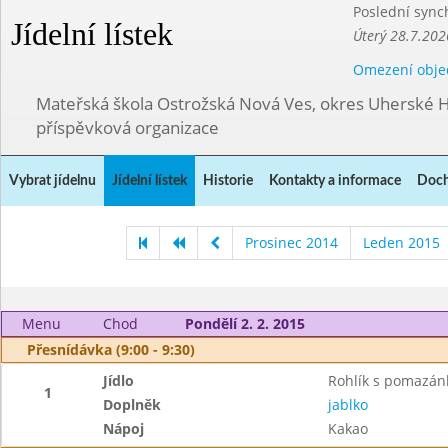
Poslední sync
Jídelní lístek
Úterý 28.7.202
Omezení obje
Mateřská škola Ostrožská Nová Ves, okres Uherské H
příspěvková organizace
Vybrat jídelnu
Jídelní lístek
Historie
Kontakty a informace
Doch
Prosinec 2014
Leden 2015
Menu
Chod
Pondělí 2. 2. 2015
Přesnídávka (9:00 - 9:30)
Jídlo
Rohlík s pomazá
1
Doplněk
jablko
Nápoj
Kakao