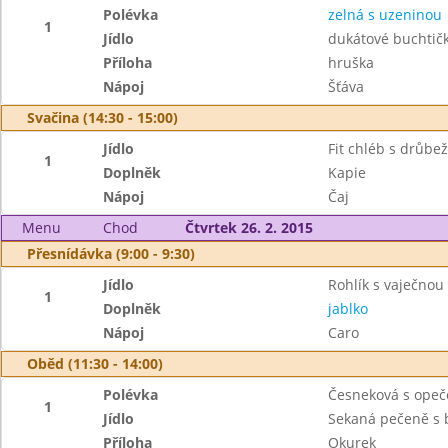
Polévka
zelná s uzeninou
1
Jídlo
dukátové buchtič
Příloha
hruška
Nápoj
Šťáva
Svačina (14:30 - 15:00)
Jídlo
Fit chléb s drůb
1
Doplněk
Kapie
Nápoj
Čaj
Menu
Chod
Čtvrtek 26. 2. 2015
Přesnídávka (9:00 - 9:30)
Jídlo
Rohlík s vaječno
1
Doplněk
jablko
Nápoj
Caro
Oběd (11:30 - 14:00)
Polévka
Česneková s ope
1
Jídlo
Sekaná pečeně s 
Příloha
Okurek