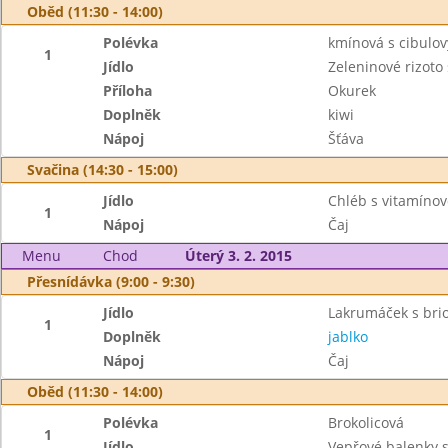
Oběd (11:30 - 14:00)
Polévka
kmínová s cibulov
1
Jídlo
Zeleninové rizot
Příloha
Okurek
Doplněk
kiwi
Nápoj
Šťáva
Svačina (14:30 - 15:00)
Jídlo
Chléb s vitamín
1
Nápoj
Čaj
Menu
Chod
Úterý 3. 2. 2015
Přesnídávka (9:00 - 9:30)
Jídlo
Lakrumáček s bri
1
Doplněk
jablko
Nápoj
Čaj
Oběd (11:30 - 14:00)
Polévka
Brokolicová
1
Jídlo
Vepřové balenky 