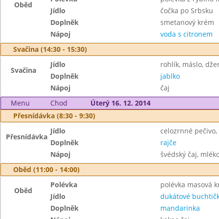
Oběd
Jídlo
čočka po Srbsku
Doplněk
smetanový krém
Nápoj
voda s citronem
Svačina (14:30 - 15:30)
Jídlo
rohlík, máslo, dž
Svačina
Doplněk
jablko
Nápoj
čaj
Menu
Chod
Úterý 16. 12. 2014
Přesnídávka (8:30 - 9:30)
Jídlo
celozrnné pečivo
Přesnídávka
Doplněk
rajče
Nápoj
švédský čaj, mlék
Oběd (11:00 - 14:00)
Polévka
polévka masová 
Oběd
Jídlo
dukátové buchtič
Doplněk
mandarinka