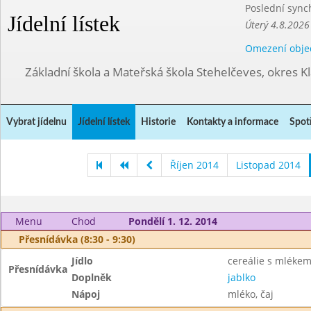
Poslední sync
Jídelní lístek
Úterý 4.8.2026
Omezení obje
Základní škola a Mateřská škola Stehelčeves, okres K
Vybrat jídelnu
Jídelní lístek
Historie
Kontakty a informace
Spot
Říjen 2014
Listopad 2014
Menu
Chod
Pondělí 1. 12. 2014
Přesnídávka (8:30 - 9:30)
Jídlo
cereálie s mléke
Přesnídávka
Doplněk
jablko
Nápoj
mléko, čaj