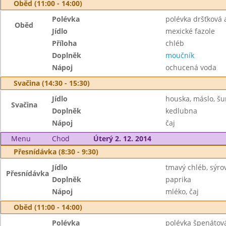
Oběd (11:00 - 14:00)
Polévka
polévka dršťková 
Oběd
Jídlo
mexické fazole
Příloha
chléb
Doplněk
moučník
Nápoj
ochucená voda
Svačina (14:30 - 15:30)
Jídlo
houska, máslo, š
Svačina
Doplněk
kedlubna
Nápoj
čaj
Menu
Chod
Úterý 2. 12. 2014
Přesnídávka (8:30 - 9:30)
Jídlo
tmavý chléb, sýr
Přesnídávka
Doplněk
paprika
Nápoj
mléko, čaj
Oběd (11:00 - 14:00)
Polévka
polévka špenátov