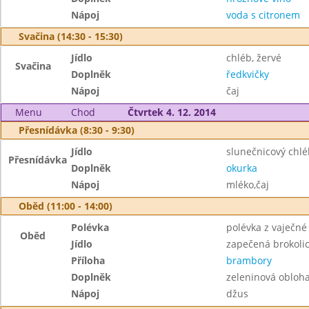
Nápoj
voda s citronem
Svačina (14:30 - 15:30)
Jídlo
chléb, žervé
Svačina
Doplněk
ředkvičky
Nápoj
čaj
Menu
Chod
Čtvrtek 4. 12. 2014
Přesnídávka (8:30 - 9:30)
Jídlo
slunečnicový chl
Přesnídávka
Doplněk
okurka
Nápoj
mléko,čaj
Oběd (11:00 - 14:00)
Polévka
polévka z vaječné 
Oběd
Jídlo
zapečená brokoli
Příloha
brambory
Doplněk
zeleninová obloh
Nápoj
džus