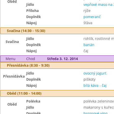
Oběd
Jídlo
vepřové maso na
Příloha
rýže
Doplněk
pomeranč
Nápoj
šťáva
Svačina (14:30 - 15:30)
Jídlo
rohlík, rostlinné 
Svačina
Doplněk
banán
Nápoj
čaj
Menu
Chod
Středa 3. 12. 2014
Přesnídávka (8:30 - 9:30)
Jídlo
ovocný jogurt
Přesnídávka
Doplněk
piškoty
Nápoj
bílá káva - čaj
Oběd (11:00 - 14:00)
Polévka
polévka zeleninov
Oběd
Jídlo
makarony s kuřec
Doplněk
hroznové víno