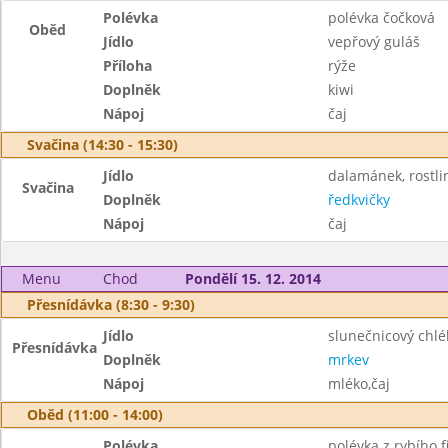
Polévka
polévka čočková
Oběd
Jídlo
vepřový guláš
Příloha
rýže
Doplněk
kiwi
Nápoj
čaj
Svačina (14:30 - 15:30)
Jídlo
dalamánek, rostl
Svačina
Doplněk
ředkvičky
Nápoj
čaj
Menu
Chod
Pondělí 15. 12. 2014
Přesnídávka (8:30 - 9:30)
Jídlo
slunečnicový chl
Přesnídávka
Doplněk
mrkev
Nápoj
mléko,čaj
Oběd (11:00 - 14:00)
Polévka
polévka z rybího fi