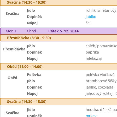
Svačina (14:30 - 15:30)
Jídlo
rohlík, smetanový
Svačina
Doplněk
jablko
Nápoj
čaj
Menu
Chod
Pátek 5. 12. 2014
Přesnídávka (8:30 - 9:30)
Jídlo
chléb, pomazánko
Přesnídávka
Doplněk
paprika
Nápoj
mléko,čaj
Oběd (11:00 - 14:00)
Polévka
polévka vločková
Oběd
Jídlo
bramborové šišky
Doplněk
jablko, čokoláda
Nápoj
jahodový koktejl, č
Svačina (14:30 - 15:30)
Jídlo
houska, dětská pa
Svačina
Doplněk
mrkev