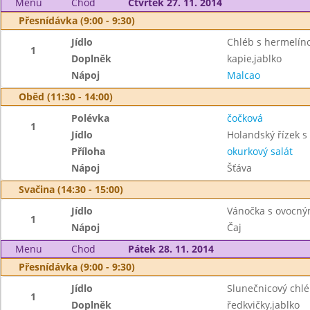
Menu
Chod
Čtvrtek 27. 11. 2014
Přesnídávka (9:00 - 9:30)
Jídlo
Chléb s hermelí
1
Doplněk
kapie,jablko
Nápoj
Malcao
Oběd (11:30 - 14:00)
Polévka
čočková
1
Jídlo
Holandský řízek 
Příloha
okurkový salát
Nápoj
Šťáva
Svačina (14:30 - 15:00)
Jídlo
Vánočka s ovocn
1
Nápoj
Čaj
Menu
Chod
Pátek 28. 11. 2014
Přesnídávka (9:00 - 9:30)
Jídlo
Slunečnicový chl
1
Doplněk
ředkvičky,jablko