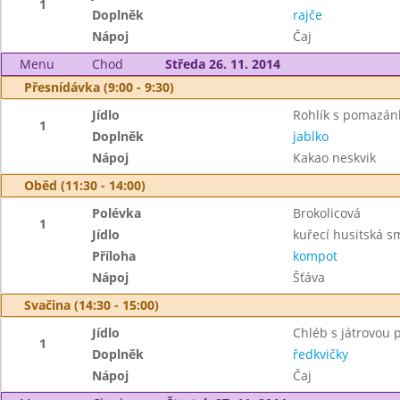
1
Doplněk
rajče
Nápoj
Čaj
Menu
Chod
Středa 26. 11. 2014
Přesnídávka (9:00 - 9:30)
Jídlo
Rohlík s pomazá
1
Doplněk
jablko
Nápoj
Kakao neskvik
Oběd (11:30 - 14:00)
Polévka
Brokolicová
1
Jídlo
kuřecí husitská s
Příloha
kompot
Nápoj
Šťáva
Svačina (14:30 - 15:00)
Jídlo
Chléb s játrovou
1
Doplněk
ředkvičky
Nápoj
Čaj