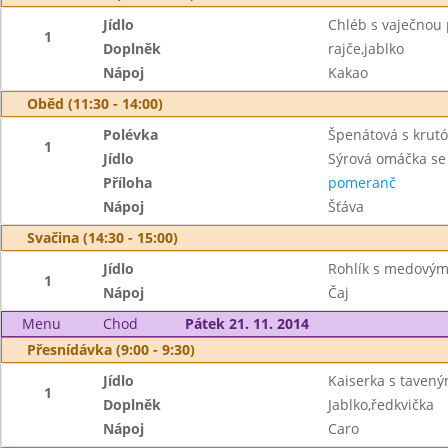
Jídlo
Chléb s vaječno
1
Doplněk
rajče,jablko
Nápoj
Kakao
Oběd (11:30 - 14:00)
Polévka
Špenátová s krut
1
Jídlo
Sýrová omáčka se
Příloha
pomeranč
Nápoj
Šťáva
Svačina (14:30 - 15:00)
Jídlo
Rohlík s medový
1
Nápoj
Čaj
Menu
Chod
Pátek 21. 11. 2014
Přesnídávka (9:00 - 9:30)
Jídlo
Kaiserka s taven
1
Doplněk
Jablko,ředkvička
Nápoj
Caro