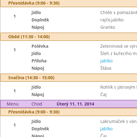
Přesnídávka (9:00 - 9:30)
Jídlo
Chléb s pomazán
1
Doplněk
rajče,jablko
Nápoj
Granko
Oběd (11:30 - 14:00)
Polévka
Zeleninová se sý
1
Jídlo
Šleh z kuřecího m
Příloha
jablko
Nápoj
Šťáva
Svačina (14:30 - 15:00)
Jídlo
Rohlík s játrový
1
Nápoj
Čaj
Menu
Chod
Úterý 11. 11. 2014
Přesnídávka (9:00 - 9:30)
Jídlo
Lakrumáček s ván
1
Doplněk
jablko
Nápoj
Čaj