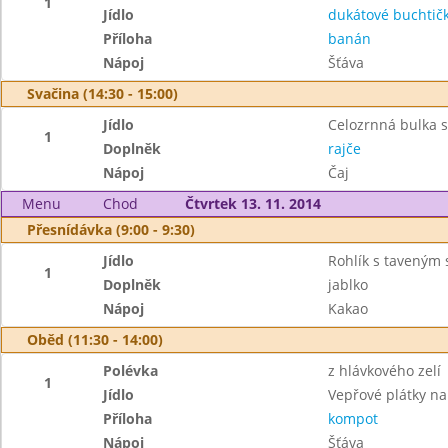
1
Jídlo
dukátové buchtič
Příloha
banán
Nápoj
Šťáva
Svačina (14:30 - 15:00)
Jídlo
Celozrnná bulka 
1
Doplněk
rajče
Nápoj
Čaj
Menu
Chod
Čtvrtek 13. 11. 2014
Přesnídávka (9:00 - 9:30)
Jídlo
Rohlík s taveným
1
Doplněk
jablko
Nápoj
Kakao
Oběd (11:30 - 14:00)
Polévka
z hlávkového zelí
1
Jídlo
Vepřové plátky n
Příloha
kompot
Nápoj
Šťáva