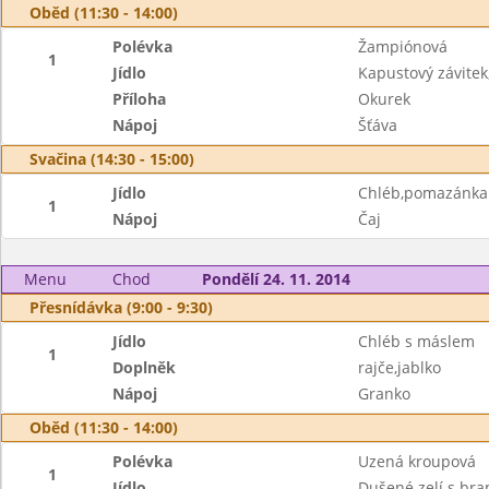
Oběd (11:30 - 14:00)
Polévka
Žampiónová
1
Jídlo
Kapustový závite
Příloha
Okurek
Nápoj
Šťáva
Svačina (14:30 - 15:00)
Jídlo
Chléb,pomazánka 
1
Nápoj
Čaj
Menu
Chod
Pondělí 24. 11. 2014
Přesnídávka (9:00 - 9:30)
Jídlo
Chléb s máslem
1
Doplněk
rajče,jablko
Nápoj
Granko
Oběd (11:30 - 14:00)
Polévka
Uzená kroupová
1
Jídlo
Dušené zelí s br