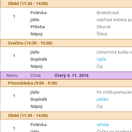
Oběd (11:30 - 14:00)
Polévka
Brokolicová
1
Jídlo
vepřová kotleta 
Příloha
Okurek
Nápoj
Šťáva
Svačina (14:30 - 15:00)
Jídlo
Celozrnná bulka 
1
Doplněk
rajče
Nápoj
Čaj
Menu
Chod
Úterý 4. 11. 2014
Přesnídávka (9:00 - 9:30)
Jídlo
Fit chléb,pomazán
1
Doplněk
jablko
Nápoj
Čaj
Oběd (11:30 - 14:00)
Polévka
selská
1
Jídlo
Čočka po brněnsku