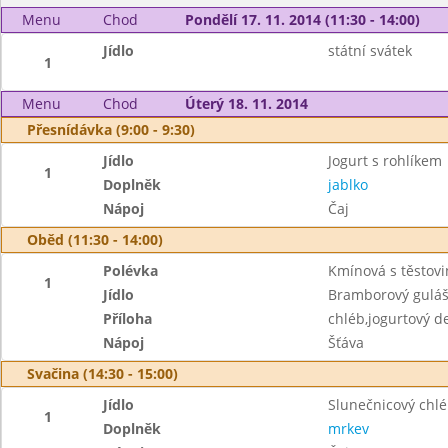
Menu
Chod
Pondělí 17. 11. 2014 (11:30 - 14:00)
Jídlo
státní svátek
1
Menu
Chod
Úterý 18. 11. 2014
Přesnídávka (9:00 - 9:30)
Jídlo
Jogurt s rohlíkem
1
Doplněk
jablko
Nápoj
Čaj
Oběd (11:30 - 14:00)
Polévka
Kmínová s těstov
1
Jídlo
Bramborový gulá
Příloha
chléb,jogurtový d
Nápoj
Šťáva
Svačina (14:30 - 15:00)
Jídlo
Slunečnicový chl
1
Doplněk
mrkev