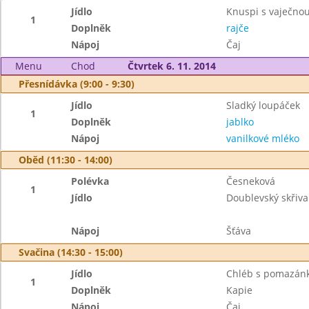
Jídlo
Knuspi s vaječn
1
Doplněk
rajče
Nápoj
Čaj
Menu
Chod
Čtvrtek 6. 11. 2014
Přesnídávka (9:00 - 9:30)
Jídlo
Sladký loupáček
1
Doplněk
jablko
Nápoj
vanilkové mléko
Oběd (11:30 - 14:00)
Polévka
Česneková
1
Jídlo
Doublevský skřiv
Nápoj
Šťáva
Svačina (14:30 - 15:00)
Jídlo
Chléb s pomazán
1
Doplněk
Kapie
Nápoj
Čaj