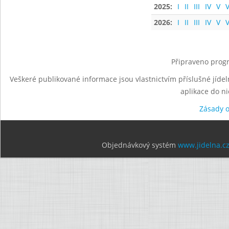
2025:
I
II
III
IV
V
V
2026:
I
II
III
IV
V
V
Připraveno progr
Veškeré publikované informace jsou vlastnictvím příslušné jídel
aplikace do n
Zásady 
Objednávkový systém
www.jidelna.c