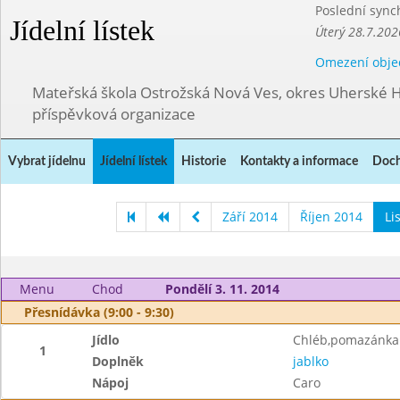
Poslední sync
Jídelní lístek
Úterý 28.7.202
Omezení obje
Mateřská škola Ostrožská Nová Ves, okres Uherské H
příspěvková organizace
Vybrat jídelnu
Jídelní lístek
Historie
Kontakty a informace
Doch
Září 2014
Říjen 2014
Li
Menu
Chod
Pondělí 3. 11. 2014
Přesnídávka (9:00 - 9:30)
Jídlo
Chléb,pomazánka 
1
Doplněk
jablko
Nápoj
Caro