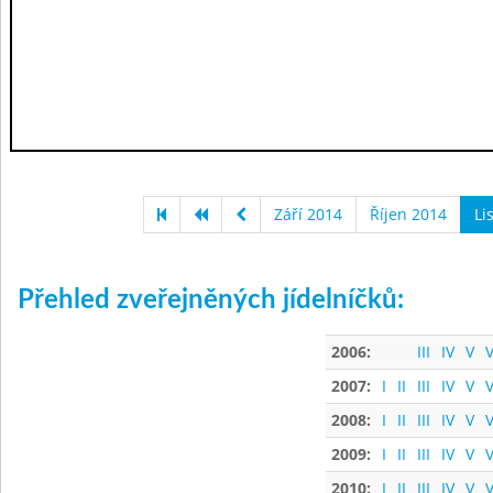
Září 2014
Říjen 2014
Li
Přehled zveřejněných jídelníčků:
2006:
III
IV
V
V
2007:
I
II
III
IV
V
V
2008:
I
II
III
IV
V
V
2009:
I
II
III
IV
V
V
2010:
I
II
III
IV
V
V