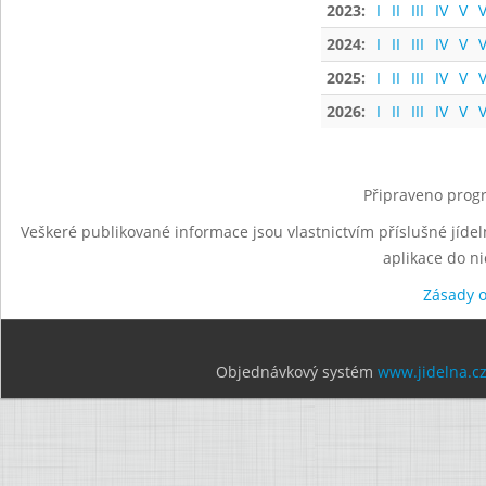
2023:
I
II
III
IV
V
V
2024:
I
II
III
IV
V
V
2025:
I
II
III
IV
V
V
2026:
I
II
III
IV
V
V
Připraveno progr
Veškeré publikované informace jsou vlastnictvím příslušné jídel
aplikace do n
Zásady 
Objednávkový systém
www.jidelna.c