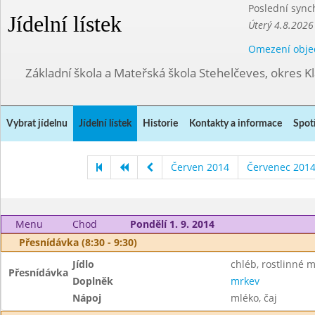
Poslední sync
Jídelní lístek
Úterý 4.8.2026
Omezení obje
Základní škola a Mateřská škola Stehelčeves, okres K
Vybrat jídelnu
Jídelní lístek
Historie
Kontakty a informace
Spot
Červen 2014
Červenec 201
Menu
Chod
Pondělí 1. 9. 2014
Přesnídávka (8:30 - 9:30)
Jídlo
chléb, rostlinné 
Přesnídávka
Doplněk
mrkev
Nápoj
mléko, čaj