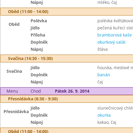
Nápoj
mléko, čaj
Oběd (11:00 - 14:00)
Polévka
polévka květáková
Oběd
Jídlo
pečená kuřecí st
Příloha
bramborová kaše
Doplněk
okurkový salát
Nápoj
šťáva
Svačina (14:30 - 15:30)
Jídlo
houska, medové 
Svačina
Doplněk
banán
Nápoj
čaj
Menu
Chod
Pátek 26. 9. 2014
Přesnídávka (8:30 - 9:30)
Jídlo
slunečnicový chl
Přesnídávka
Doplněk
okurka
Nápoj
kakao, čaj
Oběd (11:00 - 14:00)