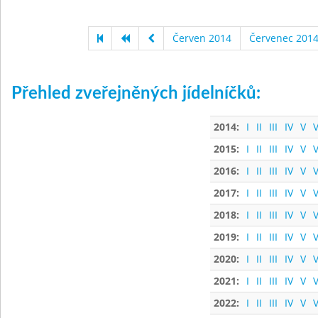
Červen 2014
Červenec 201
Přehled zveřejněných jídelníčků:
2014:
I
II
III
IV
V
V
2015:
I
II
III
IV
V
V
2016:
I
II
III
IV
V
V
2017:
I
II
III
IV
V
V
2018:
I
II
III
IV
V
V
2019:
I
II
III
IV
V
V
2020:
I
II
III
IV
V
V
2021:
I
II
III
IV
V
V
2022:
I
II
III
IV
V
V