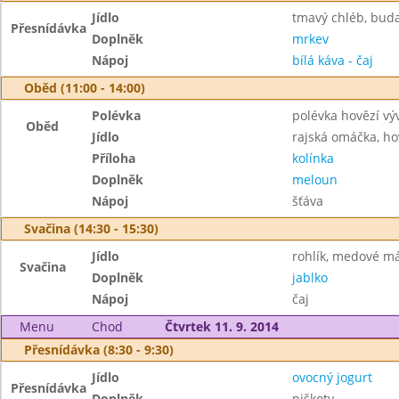
Jídlo
tmavý chléb, bud
Přesnídávka
Doplněk
mrkev
Nápoj
bílá káva - čaj
Oběd (11:00 - 14:00)
Polévka
polévka hovězí výv
Oběd
Jídlo
rajská omáčka, h
Příloha
kolínka
Doplněk
meloun
Nápoj
šťáva
Svačina (14:30 - 15:30)
Jídlo
rohlík, medové m
Svačina
Doplněk
jablko
Nápoj
čaj
Menu
Chod
Čtvrtek 11. 9. 2014
Přesnídávka (8:30 - 9:30)
Jídlo
ovocný jogurt
Přesnídávka
Doplněk
piškoty