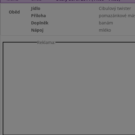
Jídlo
Cibulový twister
Oběd
Příloha
pomazánkové más
Doplněk
banám
Nápoj
mléko
Reklama: