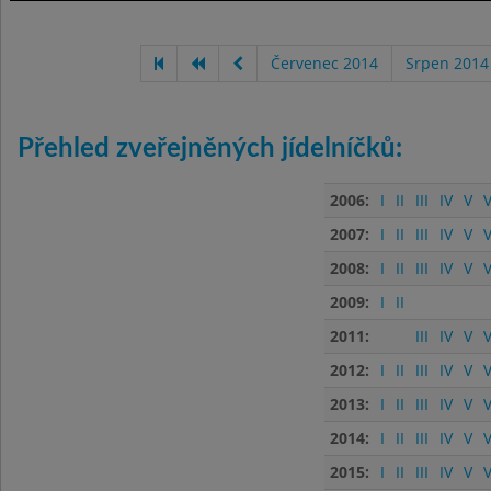
Červenec 2014
Srpen 2014
Přehled zveřejněných jídelníčků:
2006:
I
II
III
IV
V
V
2007:
I
II
III
IV
V
V
2008:
I
II
III
IV
V
V
2009:
I
II
2011:
III
IV
V
V
2012:
I
II
III
IV
V
V
2013:
I
II
III
IV
V
V
2014:
I
II
III
IV
V
V
2015:
I
II
III
IV
V
V