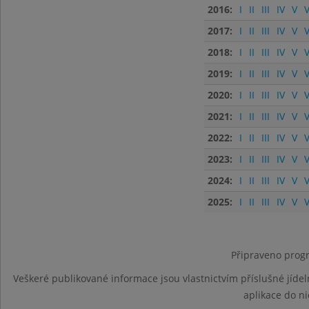
2016:
I
II
III
IV
V
V
2017:
I
II
III
IV
V
V
2018:
I
II
III
IV
V
V
2019:
I
II
III
IV
V
V
2020:
I
II
III
IV
V
V
2021:
I
II
III
IV
V
V
2022:
I
II
III
IV
V
V
2023:
I
II
III
IV
V
V
2024:
I
II
III
IV
V
V
2025:
I
II
III
IV
V
V
Připraveno progr
Veškeré publikované informace jsou vlastnictvím příslušné jídel
aplikace do n