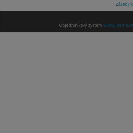
Zásady 
Objednávkový systém
www.jidelna.c