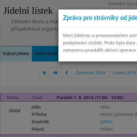
Poslední sync
Jídelní lístek
Pondělí 7.7.20
Zpráva pro strávníky od jíd
Základní škola a mateřská škola, Pavlovice u Přerova,
příspěvková organizace
Mezi jídelnou a provozovatelem por
poskytování služeb. Proto byla dat
zamezeno provádět aktivní operace (
Vybrat jídelnu
Jídelní lístek
Historie
Kontakty a informace
Spot
Červenec 2014
Srpen 2014
Menu
Chod
Pondělí 1. 9. 2014 (11:00 - 14:00)
Jídlo
Veka
Oběd
Příloha
máslo, jahodový 
Doplněk
jablko
Nápoj
mléko