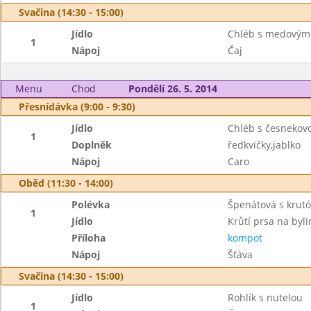
Svačina (14:30 - 15:00)
Jídlo
Chléb s medovým
1
Nápoj
Čaj
Menu
Chod
Pondělí 26. 5. 2014
Přesnídávka (9:00 - 9:30)
Jídlo
Chléb s česneko
1
Doplněk
ředkvičky,jablko
Nápoj
Caro
Oběd (11:30 - 14:00)
Polévka
Špenátová s krut
1
Jídlo
Krůtí prsa na by
Příloha
kompot
Nápoj
Šťáva
Svačina (14:30 - 15:00)
Jídlo
Rohlík s nutelou
1