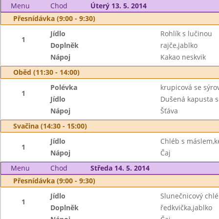
Menu
Chod
Úterý 13. 5. 2014
Přesnídávka (9:00 - 9:30)
Jídlo
Rohlík s lučinou
1
Doplněk
rajče,jablko
Nápoj
Kakao neskvik
Oběd (11:30 - 14:00)
Polévka
krupicová se sýr
1
Jídlo
Dušená kapusta s
Nápoj
Šťáva
Svačina (14:30 - 15:00)
Jídlo
Chléb s máslem,k
1
Nápoj
Čaj
Menu
Chod
Středa 14. 5. 2014
Přesnídávka (9:00 - 9:30)
Jídlo
Slunečnicový chl
1
Doplněk
ředkvička,jablko