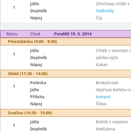
Jídlo
Ořechový chléb s
1
Doplněk
ředkvičky
Nápoj
Čaj
Menu
Chod
Pondělí 19. 5. 2014
Přesnídávka (9:00 - 9:30)
Jídlo
Chléb s taveným 
1
Doplněk
jablko,rajče
Nápoj
Kakao
Oběd (11:30 - 14:00)
Polévka
Brokolicová
1
Jídlo
Vepřová kotleta n
Příloha
kompot
Nápoj
Šťáva
Svačina (14:30 - 15:00)
Jídlo
Rohlík s máslem
1
Doplněk
Kedlubna