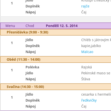
Jídlo
Knuspi chlebíčky
1
Doplněk
rajče
Nápoj
Čaj
Menu
Chod
Pondělí 12. 5. 2014
Přesnídávka (9:00 - 9:30)
Jídlo
Chléb s játrovým
1
Doplněk
kapie,jablko
Nápoj
Malcao
Oběd (11:30 - 14:00)
Polévka
Rajská
1
Jídlo
Pekinské maso se
Nápoj
Šťáva
Svačina (14:30 - 15:00)
Jídlo
cesarka s herme
1
Doplněk
ředkvičky
Nápoj
Čaj