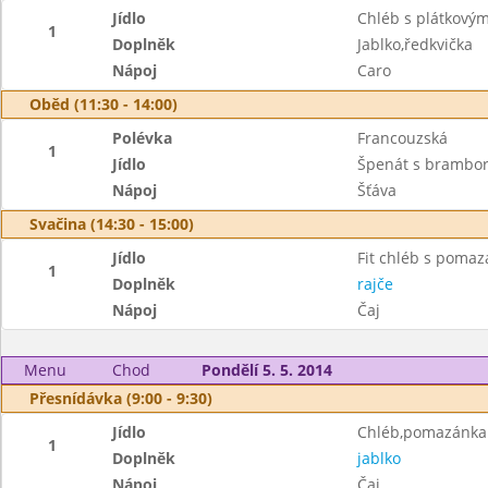
Jídlo
Chléb s plátkový
1
Doplněk
Jablko,ředkvička
Nápoj
Caro
Oběd (11:30 - 14:00)
Polévka
Francouzská
1
Jídlo
Špenát s brambor
Nápoj
Šťáva
Svačina (14:30 - 15:00)
Jídlo
Fit chléb s poma
1
Doplněk
rajče
Nápoj
Čaj
Menu
Chod
Pondělí 5. 5. 2014
Přesnídávka (9:00 - 9:30)
Jídlo
Chléb,pomazánka z
1
Doplněk
jablko
Nápoj
Čaj