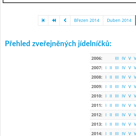
Březen 2014
Duben 2014
Přehled zveřejněných jídelníčků:
2006:
III
IV
V
V
2007:
I
II
III
IV
V
V
2008:
I
II
III
IV
V
V
2009:
I
II
III
IV
V
V
2010:
I
II
III
IV
V
V
2011:
I
II
III
IV
V
V
2012:
I
II
III
IV
V
V
2013:
I
II
III
IV
V
V
2014:
I
II
III
IV
V
V