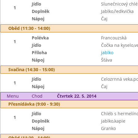
Jídlo
Slunečnicový chl
1
Doplněk
Jablko,ředkvička
Nápoj
Čaj
Oběd (11:30 - 14:00)
Polévka
Francouzská
1
Jídlo
Čočka na kyselo,v
Příloha
jablko
Nápoj
Šťáva
Svačina (14:30 - 15:00)
Jídlo
Celozrnná veka,p
1
Nápoj
Čaj
Menu
Chod
Čtvrtek 22. 5. 2014
Přesnídávka (9:00 - 9:30)
Jídlo
Chléb s hermelí
1
Doplněk
jablko,kapie
Nápoj
Granko
Oběd (11:30 - 14:00)