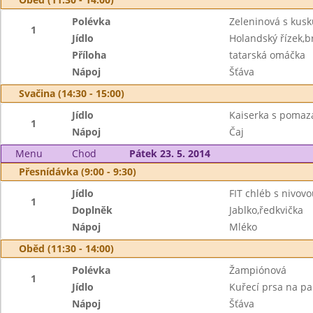
Polévka
Zeleninová s kus
1
Jídlo
Holandský řízek,
Příloha
tatarská omáčka
Nápoj
Šťáva
Svačina (14:30 - 15:00)
Jídlo
Kaiserka s pomaz
1
Nápoj
Čaj
Menu
Chod
Pátek 23. 5. 2014
Přesnídávka (9:00 - 9:30)
Jídlo
FIT chléb s nivo
1
Doplněk
Jablko,ředkvička
Nápoj
Mléko
Oběd (11:30 - 14:00)
Polévka
Žampiónová
1
Jídlo
Kuřecí prsa na pa
Nápoj
Šťáva