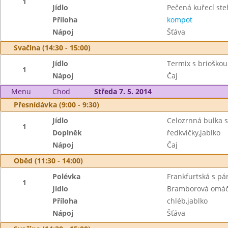
1
Jídlo
Pečená kuřecí st
Příloha
kompot
Nápoj
Šťáva
Svačina (14:30 - 15:00)
Jídlo
Termix s brioškou
1
Nápoj
Čaj
Menu
Chod
Středa 7. 5. 2014
Přesnídávka (9:00 - 9:30)
Jídlo
Celozrnná bulka 
1
Doplněk
ředkvičky,jablko
Nápoj
Čaj
Oběd (11:30 - 14:00)
Polévka
Frankfurtská s p
1
Jídlo
Bramborová omáč
Příloha
chléb,jablko
Nápoj
Šťáva