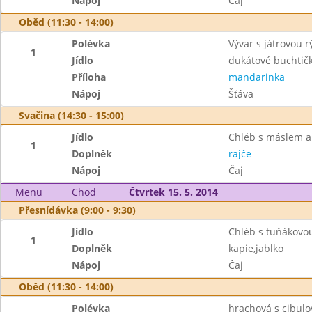
Nápoj
Čaj
Oběd (11:30 - 14:00)
Polévka
Vývar s játrovou r
1
Jídlo
dukátové buchtič
Příloha
mandarinka
Nápoj
Šťáva
Svačina (14:30 - 15:00)
Jídlo
Chléb s máslem a
1
Doplněk
rajče
Nápoj
Čaj
Menu
Chod
Čtvrtek 15. 5. 2014
Přesnídávka (9:00 - 9:30)
Jídlo
Chléb s tuňákov
1
Doplněk
kapie,jablko
Nápoj
Čaj
Oběd (11:30 - 14:00)
Polévka
hrachová s cibulo