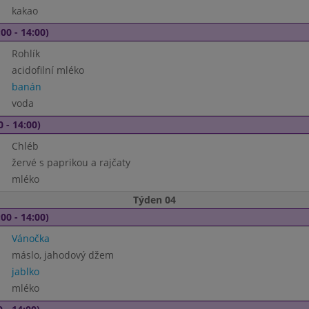
kakao
00 - 14:00)
Rohlík
acidofilní mléko
banán
voda
0 - 14:00)
Chléb
žervé s paprikou a rajčaty
mléko
Týden 04
00 - 14:00)
Vánočka
máslo, jahodový džem
jablko
mléko