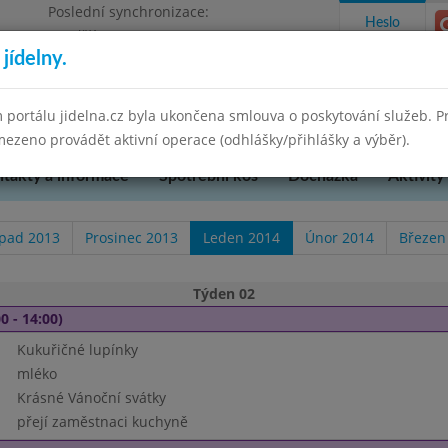
Poslední synchronizace:
Heslo
Pondělí 7.7.2025 9:58
jídelny.
u Přerova, okres Přerov, příspěvková
 portálu jidelna.cz byla ukončena smlouva o poskytování služeb. 
ezeno provádět aktivní operace (odhlášky/přihlášky a výběr).
takty a informace
Spotřební koš
Docházka
Aktivity
opad 2013
Prosinec 2013
Leden 2014
Únor 2014
Březen
Týden 02
0 - 14:00)
Kukuřičné lupínky
mléko
Krásné Vánoční svátky
přejí zaměstnaci kuchyně