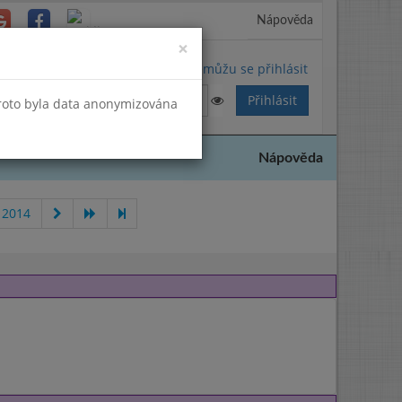
Nápověda
Close
×
Nemůžu se přihlásit
Proto byla data anonymizována
Nápověda
 2014