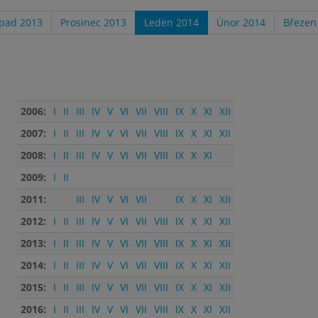
opad 2013
Prosinec 2013
Leden 2014
Únor 2014
Březen
2006:
I
II
III
IV
V
VI
VII
VIII
IX
X
XI
XII
2007:
I
II
III
IV
V
VI
VII
VIII
IX
X
XI
XII
2008:
I
II
III
IV
V
VI
VII
VIII
IX
X
XI
2009:
I
II
2011:
III
IV
V
VI
VII
IX
X
XI
XII
2012:
I
II
III
IV
V
VI
VII
VIII
IX
X
XI
XII
2013:
I
II
III
IV
V
VI
VII
VIII
IX
X
XI
XII
2014:
I
II
III
IV
V
VI
VII
VIII
IX
X
XI
XII
2015:
I
II
III
IV
V
VI
VII
VIII
IX
X
XI
XII
2016:
I
II
III
IV
V
VI
VII
VIII
IX
X
XI
XII