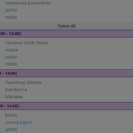
smetanová pomazánka
jablko
mléko
Týden 05
00 - 14:00)
Toustový chléb tmavý
nutela
jablko
mléko
 - 14:00)
Tvarohový šáteček
mandarína
bílá káva
0 - 14:00)
Rohlík
ovocný jogurt
jablko