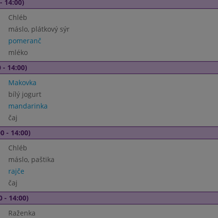
- 14:00)
Chléb
máslo, plátkový sýr
pomeranč
mléko
 - 14:00)
Makovka
bílý jogurt
mandarinka
čaj
0 - 14:00)
Chléb
máslo, paštika
rajče
čaj
0 - 14:00)
Raženka