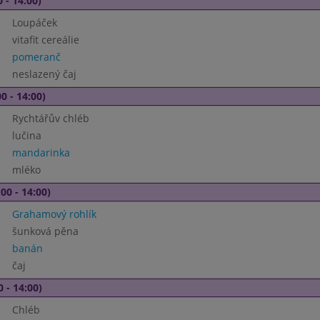
 - 14:00)
Loupáček
vitafit cereálie
pomeranč
neslazený čaj
0 - 14:00)
Rychtářův chléb
lučina
mandarinka
mléko
00 - 14:00)
Grahamový rohlík
šunková pěna
banán
čaj
0 - 14:00)
Chléb