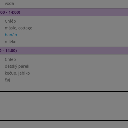
voda
00 - 14:00)
Chléb
máslo, cottage
banán
mléko
0 - 14:00)
Chléb
dětský párek
kečup, jablko
čaj