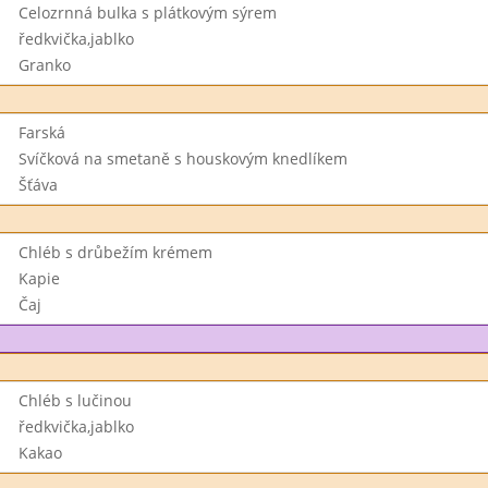
Celozrnná bulka s plátkovým sýrem
ředkvička,jablko
Granko
Farská
Svíčková na smetaně s houskovým knedlíkem
Šťáva
Chléb s drůbežím krémem
Kapie
Čaj
Chléb s lučinou
ředkvička,jablko
Kakao