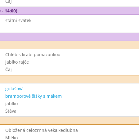
Čaj
 - 14:00)
státní svátek
Chléb s krabí pomazánkou
jablko,rajče
Čaj
gulášová
bramborové šišky s mákem
jablko
Šťáva
Obložená celozrnná veka,kedlubna
Mléko