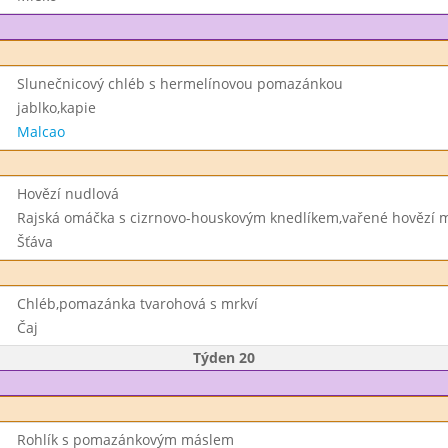
Slunečnicový chléb s hermelínovou pomazánkou
jablko,kapie
Malcao
Hovězí nudlová
Rajská omáčka s cizrnovo-houskovým knedlíkem,vařené hovězí 
Šťáva
Chléb,pomazánka tvarohová s mrkví
Čaj
Týden 20
Rohlík s pomazánkovým máslem