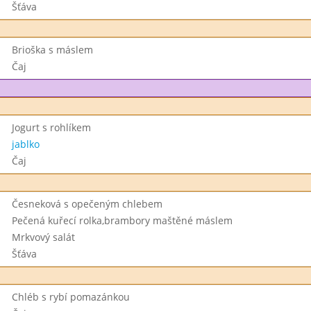
Šťáva
Brioška s máslem
Čaj
Jogurt s rohlíkem
jablko
Čaj
Česneková s opečeným chlebem
Pečená kuřecí rolka,brambory maštěné máslem
Mrkvový salát
Šťáva
Chléb s rybí pomazánkou