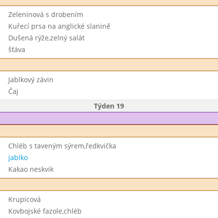
Zeleninová s drobením
Kuřecí prsa na anglické slanině
Dušená rýže,zelný salát
šťáva
Jablkový závin
Čaj
Týden 19
Chléb s taveným sýrem,ředkvička
jablko
Kakao neskvik
Krupicová
Kovbojské fazole,chléb