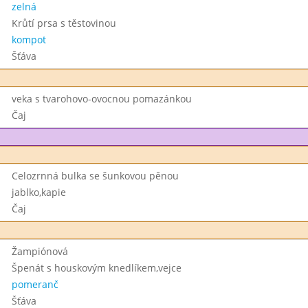
zelná
Krůtí prsa s těstovinou
kompot
Šťáva
veka s tvarohovo-ovocnou pomazánkou
Čaj
Celozrnná bulka se šunkovou pěnou
jablko,kapie
Čaj
Žampiónová
Špenát s houskovým knedlíkem,vejce
pomeranč
Šťáva