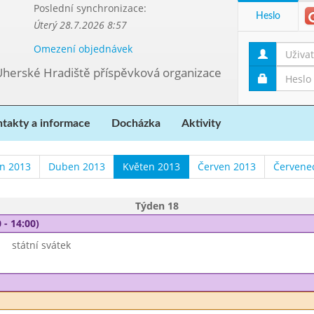
Poslední synchronizace:
Heslo
Úterý 28.7.2026 8:57
Omezení objednávek
Uherské Hradiště příspěvková organizace
takty a informace
Docházka
Aktivity
n 2013
Duben 2013
Květen 2013
Červen 2013
Červene
Týden 18
 - 14:00)
státní svátek