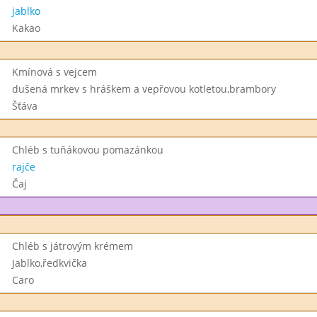
jablko
Kakao
Kmínová s vejcem
dušená mrkev s hráškem a vepřovou kotletou,brambory
Šťáva
Chléb s tuňákovou pomazánkou
rajče
Čaj
Chléb s játrovým krémem
Jablko,ředkvička
Caro